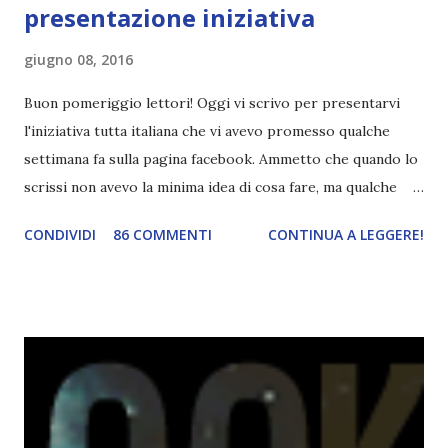
presentazione iniziativa
giugno 08, 2016
Buon pomeriggio lettori! Oggi vi scrivo per presentarvi
l'iniziativa tutta italiana che vi avevo promesso qualche
settimana fa sulla pagina facebook. Ammetto che quando lo
scrissi non avevo la minima idea di cosa fare, ma qualche
giorno fa ho buttato giù un'idea che mi piace parecchio. <a
CONDIVIDI
86 COMMENTI
CONTINUA A LEGGERE!
href="http://divoratoridilibri.blogspot.com/2016/06/legg
ere-italiano-blogtour-presentazione.html"><img
src="http://i68.tinypic.com/2vmt5lk.png" width="300">
</a> Ok, sorvoliamo sulla mia totale incapacità di scegliere
titoli e passiamo alla spiegazione di questa iniziativa che
sarà piuttosto difficile (per me). Siccome è tipo la terza
volta che provo a scrivere questo post (con scarsi risultati),
farò uno schemino semplice semplice per evitare di