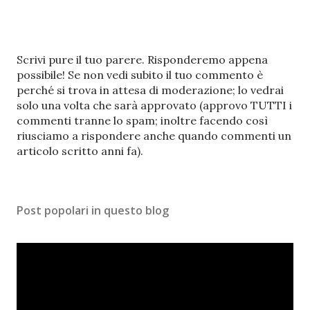
P
Scrivi pure il tuo parere. Risponderemo appena
o
possibile! Se non vedi subito il tuo commento è
s
perché si trova in attesa di moderazione; lo vedrai
t
solo una volta che sarà approvato (approvo TUTTI i
a
commenti tranne lo spam; inoltre facendo così
u
riusciamo a rispondere anche quando commenti un
n
articolo scritto anni fa).
c
o
m
Post popolari in questo blog
m
e
n
t
o