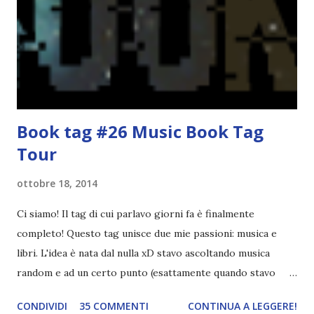
spiegarmi come un libro chiuso (as always). IN COSA
CONSISTE QUESTO BLOGTOUR? E' un'iniziativa dedicata
agli autori italiani, sia pubblicati da editori sia
autopubblicati. Si svolgerà ne...
Book tag #26 Music Book Tag
Tour
ottobre 18, 2014
Ci siamo! Il tag di cui parlavo giorni fa è finalmente
completo! Questo tag unisce due mie passioni: musica e
libri. L'idea è nata dal nulla xD stavo ascoltando musica
random e ad un certo punto (esattamente quando stavo
ascoltando Let me love you) mi è venuta in mente
CONDIVIDI
35 COMMENTI
CONTINUA A LEGGERE!
quest'idea. Lo scopo del tag è di associare ad ogni canzone