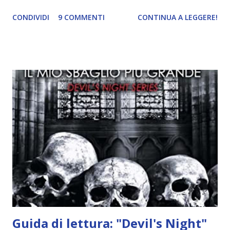
ricordi di Haniel e i due litigano. In seguito, i mezzi angeli si
CONDIVIDI
9 COMMENTI
CONTINUA A LEGGERE!
incontrano e Hesediel mostra loro come combattere i puri.
Alcuni sono increduli, altri incerti che sia una buona
idea..fatto sta' che si mettono all'opera. Ma è proprio
quando stanno iniziando ad avere dei risultati che spunta un
angelo puro, Elemiah. Ma, a differenza di cosa pensano,
l'angelo non ha intenzione di fare una strage, piuttosto è lì
per avvertili che Mikael non è più "l'angelo puro" che
credono e che potrebbe aver ucciso altri mezzi angeli, tipo
Rafael. A quelle parole, Haniel seguito da altri ibridi, si reca
nell'appartamento, senza risultati. Infine cercano nella
chiesetta. Lì trovano Rafael alle prese con gli angeli puri,
ma questa volta ...
Guida di lettura: "Devil's Night"