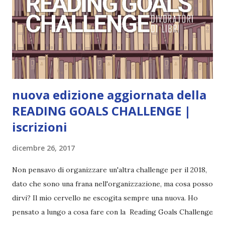
mio ragazzo ed è come quei film dell'orrore che guardi
coprendoti gli occhi. È bellissimo, forte, e assolutamente
terrificante. Non mi vede neppure. Ma io l'ho notato. L'ho
visto, l'ho sentito. Le cose che ha fatto, i misfatti ch...
nuova edizione aggiornata della
READING GOALS CHALLENGE |
iscrizioni
dicembre 26, 2017
Non pensavo di organizzare un'altra challenge per il 2018,
dato che sono una frana nell'organizzazione, ma cosa posso
dirvi? Il mio cervello ne escogita sempre una nuova. Ho
pensato a lungo a cosa fare con la Reading Goals Challenge