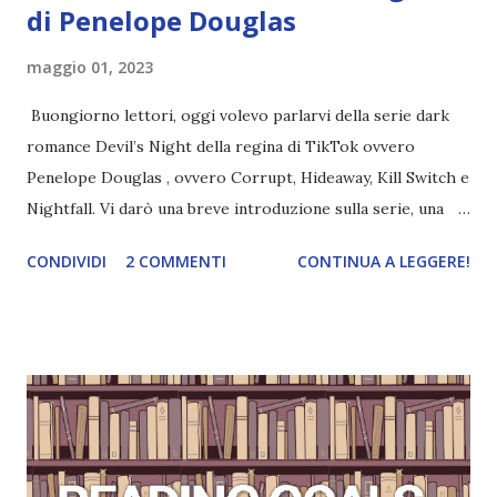
di Penelope Douglas
maggio 01, 2023
Buongiorno lettori, oggi volevo parlarvi della serie dark
romance Devil’s Night della regina di TikTok ovvero
Penelope Douglas , ovvero Corrupt, Hideaway, Kill Switch e
Nightfall. Vi darò una breve introduzione sulla serie, una
spiegazione dei personaggi principali e l’ordine di lettura ,
CONDIVIDI
2 COMMENTI
CONTINUA A LEGGERE!
e anche un breve commento sui libri singoli. I libri sono in
ordine di lettura, in modo che sappiate esattamente dove
iniziare, come continuare e soprattutto dove finire con la
storia dei Cavalieri! Titolo: Corrupt - Il mio sbaglio più
grande (Devil's Night 1#) Autrice : Penelope Douglas
Pagine: 448 Editore: Newton Compton Editori
Pubblicazione: 10 Gennaio 2023 Traduttore: Laura Lancini
Trama: “Si chiama Michael Crist. È il fratello maggiore del