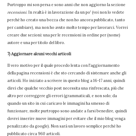
Purtroppo mi son persa e sono anni che non aggiorno la sezione
recensioni
. In realtà è in lavorazione da un po' (voi non lo vedete
perché ho creato una bozza che non ho ancora pubblicato, tanto
per cambiare), ma non ho avuto molto tempo per lavorarci. Vorrei
creare due sezioni: una per le recensioni in ordine per (nome)
autore e una per titolo del libro.
7) Aggiornare alcuni vecchi articoli
Il vero motivo per il quale procedo lenta con l'aggiornamento
della pagina recensioni è che sto cercando di sistemare anche gli
articoli. Ho iniziato a scrivere in questo blog a 16-17 anni, quindi
direi che qualche vecchio post necessita una rinfrescata, più che
altro per correggere gli errori (grammaticali, e non solo; da
quando un sito in cui caricavo le immagini ha smesso di
funzionare, molte purtroppo sono andate a farsi benedire, quindi
dovrei inserire nuove immagini per evitare che il mio blog venga
penalizzato da google). Non sarà un lavoro semplice perché ho
pubblicato circa 960 articoli.