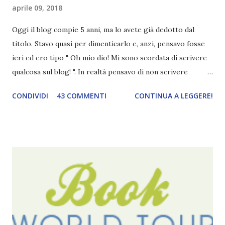
aprile 09, 2018
Oggi il blog compie 5 anni, ma lo avete già dedotto dal
titolo. Stavo quasi per dimenticarlo e, anzi, pensavo fosse
ieri ed ero tipo " Oh mio dio! Mi sono scordata di scrivere
qualcosa sul blog! ". In realtà pensavo di non scrivere
completamente niente perché i 'blogversary' stanno
CONDIVIDI
43 COMMENTI
CONTINUA A LEGGERE!
diventando un po' come i miei compleanni. Semplicemente
mi scoccia festeggiarli perché tanto ogni anno dico sempre
le solite cose (e in effetti gli ultimi quattro blogversary
sembrano fatti tutti con lo stampino.. NO, NON
CERCATELI, SONO IMBARAZZANTI!) . Però cavolo, sono
cinque anni e non sono pochi . Il blog è praticamente
l'unica cosa della mia vita che ho continuato con costanza
(più o meno) e non come le tremila cose che inizio per poi
lasciare a metà. Tra l'altro ripenso a circa un anno e mezzo