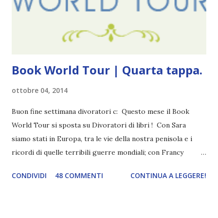
fa, quando non sapevo più che farmene di D ivoratori di
libri . Quindi pubblicare un post celebrativo era il minimo
che potessi fare. All'inizio non avevo idea che il ...
Book World Tour | Quarta tappa.
ottobre 04, 2014
Buon fine settimana divoratori c: Questo mese il Book
World Tour si sposta su Divoratori di libri ! Con Sara
siamo stati in Europa, tra le vie della nostra penisola e i
ricordi di quelle terribili guerre mondiali; con Francy
abbiamo esplorato i territori asiatici; con Mel e Mys
CONDIVIDI
48 COMMENTI
CONTINUA A LEGGERE!
abbiamo vagato nella savana. Ora preparate le valigie che si
va in OCEANIA ! Se volete rinfrescarvi la memoria, potete
trovare le regole nel post introduttivo , mentre la classifica