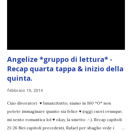
Angelize *gruppo di lettura* -
Recap quarta tappa & inizio della
quinta.
febbraio 19, 2014
Ciao divoratori ♥ Innanzitutto, siamo in 160 *O* non
potete immaginare quanto sia felice ♥ (oggi cuori ovunque,
mi sento romantica lol ♥ okay, la smetto .-.). Recap capitoli
21-26 Nei capitoli precedenti, Rafael per sbaglio vede i