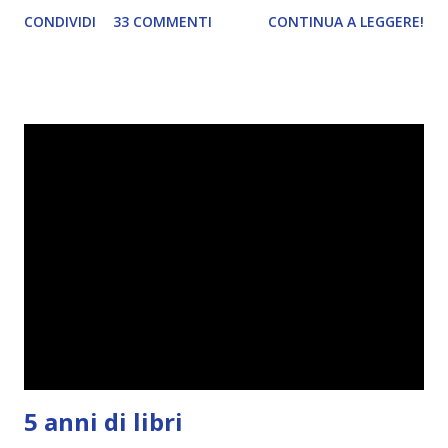
. Io avrei continuato a prescindere con i miei obiettivi, ma
CONDIVIDI
33 COMMENTI
CONTINUA A LEGGERE!
ho scoperto che anche alcuni di voi avrebbero fatto così,
perciò ho pensato " perché non riprovarci? ". Ho pensato
cosa non ha funzionato (secondo me), ho fatto qualche
modifica ed ora eccomi qui con la Reading Goals Challenge
2.0.
5 anni di libri