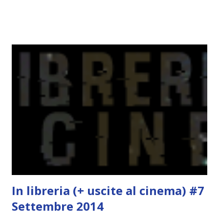
un libro, un personaggio o un autore. E' diviso in tre parti:
- canzoni base, che sono quelle che ho scelto io; - canzoni
preferite, sono quelle che sceglierete voi; - canzoni bonus,
che sono quelle che decidiamo di non fare ma che qualcun
altro potrebbe decidere di fare; Alla fine del tag si passa il
tag (scusate la ripetizione) ad un'altra blogger. Quest'ultima
aggiunge la sua canzone preferita, una descrizione (come
ho fatto io) e il nome del blog e del profilo (per sapere
anche chi è stato taggato) e dopo passa il tag ad un'altra
blogger che a sua volta deve fare il tag completo più la
canzone scelta dalla persona ch...
In libreria (+ uscite al cinema) #7
Settembre 2014