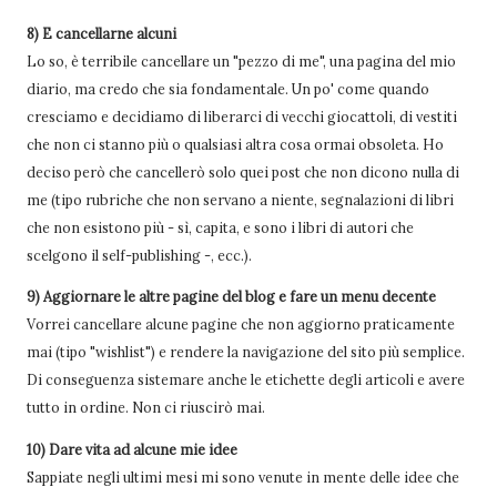
8) E cancellarne alcuni
Lo so, è terribile cancellare un "pezzo di me", una pagina del mio
diario, ma credo che sia fondamentale. Un po' come quando
cresciamo e decidiamo di liberarci di vecchi giocattoli, di vestiti
che non ci stanno più o qualsiasi altra cosa ormai obsoleta. Ho
deciso però che cancellerò solo quei post che non dicono nulla di
me (tipo rubriche che non servano a niente, segnalazioni di libri
che non esistono più - sì, capita, e sono i libri di autori che
scelgono il self-publishing -, ecc.).
9) Aggiornare le altre pagine del blog e fare un menu decente
Vorrei cancellare alcune pagine che non aggiorno praticamente
mai (tipo "wishlist") e rendere la navigazione del sito più semplice.
Di conseguenza sistemare anche le etichette degli articoli e avere
tutto in ordine. Non ci riuscirò mai.
10) Dare vita ad alcune mie idee
Sappiate negli ultimi mesi mi sono venute in mente delle idee che