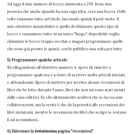
Ad oggi il mio numero di bozze ammonta a 239. Sono una
persona che anche quando ha una vaga idea, crea una bozza. Delle
volte riassumo tutto nel titolo, lasciando quindi il post vuoto. Il
mio obiettivo innanzitutto è quello di eliminare questo tipo di
bozze e riassumere tutto in un unico "luogo", dopodiché voglio
eliminare le bozze troppo vecchie e magari programmare quelle
che sono già pronte (o quasi), così le pubblico una volta per tutte.
5) Programmare qualche articolo
Ricollegandomi all'obiettivo numero 4, spero di riuscire a
programmare qualcosa e a finire di scrivere molti articoli iniziati
e abbandonati. Spero di mettere per iscritto alcune recensioni di
libri che ho letto durante l'anno, libri che non mi sono stati inviati
dalle casa editrici. So che ultimamente sembra che io faccia solo
collaborazioni, ma la verità è che do la priorità alle recensioni dei
libri inviatomi, mentre le recensioni dei libri che scelgo io restano
lì ad accumularsi...
6) Sistemare la
fottutissima
pagina "recensioni"