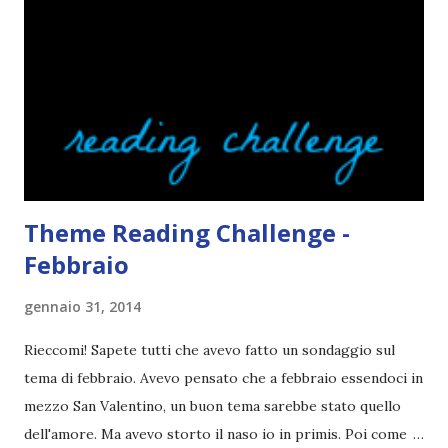
piangerei e mi salirebbe il nazismo. Mi lascio convincere
con facilità dalle cover. Ecco perché la mia lista di libri in
lingua da leggere è così lunga. Ah, e se la cover fa cagare di
solito tengo a snobbarlo . Ci sto lavorando su questo
problema. Non leggo sempre la trama o, meglio, lo faccio
solo in parte per godermi di più il lib...
Theme Reading Challenge -
Febbraio
gennaio 31, 2014
Rieccomi! Sapete tutti che avevo fatto un sondaggio sul
tema di febbraio. Avevo pensato che a febbraio essendoci in
mezzo San Valentino, un buon tema sarebbe stato quello
dell'amore. Ma avevo storto il naso io in primis. Poi come