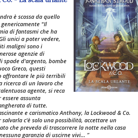
ndra è scossa da quello
o genericamente "Il
mia di fantasmi che ha
 Gli unici a poter vedere,
iti maligni sono i
umerose agenzie di
di spade d'argento, bombe
Fuoco Greco, questi
ffrontare le più terribili
la ricerca di un lavoro che
talentuosa agente, si reca
er essere assunta
angherata di tutte.
fascinante e carismatico Anthony, la Lockwood & Co.
r salvarla c'è solo una possibilità, accettare un
cato che preveda di trascorrere la notte nella casa
 nessuna garanzia di uscirne vivi...