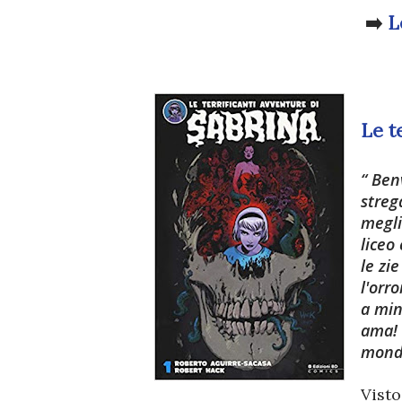
➡️
L
Le t
Benv
streg
megli
liceo
le zi
l'orr
a min
ama! 
mondo
Visto