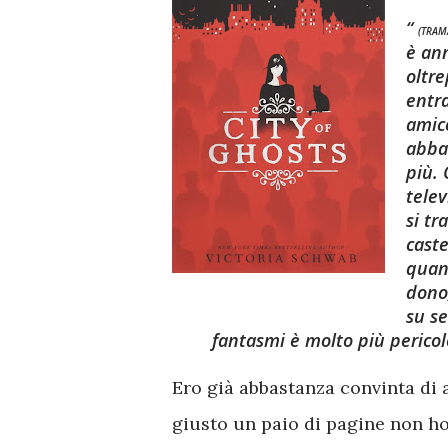
(TRAM
è an
oltr
entra
amic
abba
più. 
telev
si tr
caste
quan
dono
su se
fantasmi è molto più perico
Ero già abbastanza convinta di 
giusto un paio di pagine non ho 