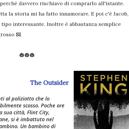
perché davvero rischiavo di comprarlo all'istante.
ta la storia mi ha fatto innamorare. E poi c'è Jacob, 
tipo interessante. Inoltre è abbastanza semplice
 grosso
SI
.
🎃🎃🎃
The Outsider
i al poliziotto che lo
isibilmente scosso. Poche ore
 sua città, Flint City,
ane, si è imbattuto nel
bambino. Un bambino di