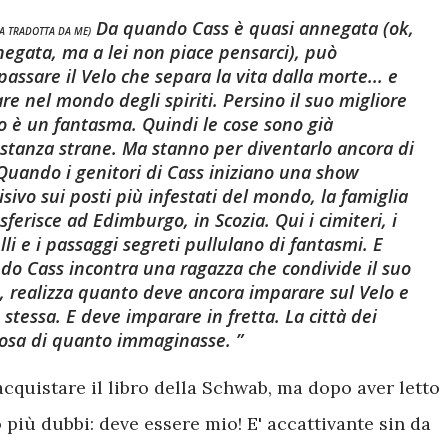
Da quando Cass è quasi annegata (ok,
A TRADOTTA DA ME)
negata, ma a lei non piace pensarci), può
epassare
il Velo che separa la vita dalla morte... e
re nel mondo degli spiriti. Persino il suo migliore
o è un fantasma. Quindi le cose sono già
stanza strane. Ma stanno per diventarlo ancora di
Quando i genitori di Cass iniziano una show
isivo sui posti più infestati del mondo, la famiglia
asferisce ad Edimburgo, in Scozia. Qui i cimiteri, i
lli e i passaggi segreti pullulano di fantasmi. E
do Cass incontra una ragazza che condivide il suo
, realizza quanto deve ancora imparare sul Velo e
 stessa. E deve imparare in fretta. La città dei
losa di quanto immaginasse.
acquistare il libro della Schwab, ma dopo aver letto
più dubbi: deve essere mio! E' accattivante sin da