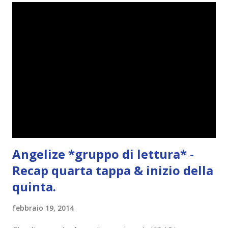
n
t
o
Angelize *gruppo di lettura* -
Recap quarta tappa & inizio della
quinta.
febbraio 19, 2014