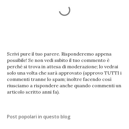
P
Scrivi pure il tuo parere. Risponderemo appena
o
possibile! Se non vedi subito il tuo commento è
s
perché si trova in attesa di moderazione; lo vedrai
t
solo una volta che sarà approvato (approvo TUTTI i
a
commenti tranne lo spam; inoltre facendo così
u
riusciamo a rispondere anche quando commenti un
n
articolo scritto anni fa).
c
o
m
Post popolari in questo blog
m
e