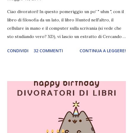
Ciao divoratori! In questo pomeriggio un po' " uhm ", con il
libro di filosofia da un lato, il libro Hunted nell'altro, il
cellulare in mano e il computer sulla scrivania (si vede che
sto studiando vero? XD), vi lascio un estratto di Cercando
Alaska di John Green ! Da oggi mi impegnerò a essere più
CONDIVIDI
32 COMMENTI
CONTINUA A LEGGERE!
costante nelle rubriche. Odiavo lo sport. Odiavo lo sport,
odiavo quelli che facevano sport, odiavo quelli a cui piaceva
guardarlo, e odiavo chi non odiava quelli che lo facevano o
cui piaceva guardarlo. In terza elementare - l'ultimo anno in
cui si gioca a mini-baseball mia madre voleva che mi facessi
delle amicizie, così mi obbligò a entrare nella squadra dei
Pirati di Orlando. Mi feci degli amici eccome: una masnada di
bambini dell'asilo. Non fu un gran passo avanti, se l'obiettivo
era inserirmi fra i coetanei. Fu soprattutto perché come
statura sovrastavo tutti gli altri giocatori se quell'anno per