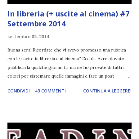
In libreria (+ uscite al cinema) #7
Settembre 2014
settembre 05, 2014
Buona sera! Ricordate che vi avevo promesso una rubrica
con le uscite in libreria e al cinema? Eccola. Avrei dovuto
pubblicarla qualche giorno fa, ma ne ho provate di tutti i
colori per sistemare quelle immagini e fare un post
ordinato! Ora finalmente ci sono riuscita! IN LIBRERIA Per
CONDIVIDI
43 COMMENTI
CONTINUA A LEGGERE!
leggere la trama cliccate sulla copertina. Vi ho segnalato
solo alcune delle uscite, quelle che più hanno attirato la mia
attenzione. Phobia - Wulf Dorn \\ 11 settembre. Ho
sentito parlare benissimo di questo autore per quanto
riguarda i suoi romanzi thriller. Per il momento sono
troppo fissata con questo genere ma ho letto pochi libri