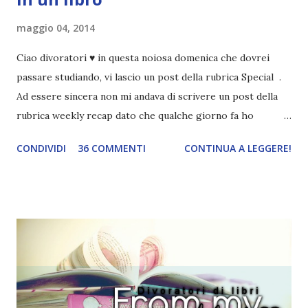
maggio 04, 2014
Ciao divoratori ♥ in questa noiosa domenica che dovrei
passare studiando, vi lascio un post della rubrica Special .
Ad essere sincera non mi andava di scrivere un post della
rubrica weekly recap dato che qualche giorno fa ho
pubblicato la monthly recap . Scusate, ma mi scocciava
CONDIVIDI
36 COMMENTI
CONTINUA A LEGGERE!
troppo creare un nuovo banner xD Nella puntata di oggi vi
parlerò di cosa non sopporto in un libro, più nello specifico
Cosa mi fa alzare gli occhi al cielo quando leggo un libro .
Quante volte vi è capitato di trovare sempre gli stessi modi
di dire in un libro? Ad esempio, i capelli arruffati . TUTTI I
RAGAZZI nei libri hanno i capelli arruffati. Vabbè, c'è crisi, il
pettine costa. Dovrei regalarglielo io uno. O magari del gel.
Fatto sta che nella realtà i ragazzi con i capelli così
sembrano degli scappati di casa. Ah, poi ci sono le ciocche