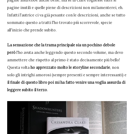
pagine andrebbe anche bene, ma se la Clare togliesse tutte le
pagine inutili e quelle piene di descrizioni non mi lamenterei, eh.
Infatti l'autrice ci va già pesante con le descrizioni, anche se tutto
sommato questo a tratti l'ho trovato più scorrevole, specie
all'inizio che prende subito.
La sensazione che la trama principale sia un pochino debole
però
l'ho avuta anche leggendo questo secondo volume, ma devo
ammettere che rispetto al primo è stato decisamente più bello!
Questa volta
ho apprezzato molto le storyline secondarie
, non
solo gli intrighi amorosi (sempre presenti e sempre interessanti) e
il finale di questo libro poi mi ha fatto venire una voglia assurda di
leggere subito il terzo
.