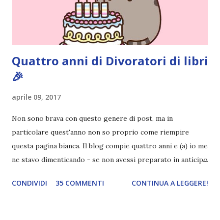
un pelo non entrai nella formazione ufficiale. Qu...
Quattro anni di Divoratori di libri
🎉
aprile 09, 2017
Non sono brava con questo genere di post, ma in
particolare quest'anno non so proprio come riempire
questa pagina bianca. Il blog compie quattro anni e (a) io me
ne stavo dimenticando - se non avessi preparato in anticipo
questo post lo avrei dimenticato sicuro, fidatevi - (b)
CONDIVIDI
35 COMMENTI
CONTINUA A LEGGERE!
questo quarto anno, come sapete, non è stato dei migliori
per il mio blog. In pratica ho passato più tempo a decidere
se chiudere o meno il blog e a cercare di fare cambiamenti