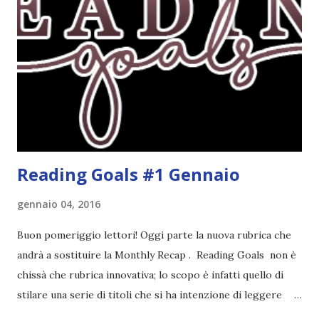
thriller e vorrei davvero iniziarne qualcuno. Attraverso il
fuoco - Josephine Angeline \\ 19 settembre. Qualsiasi
libro cita anche soltanto "Salem" deve essere
assolutamente mio. Sono affascinata dalla storia delle
streghe di Salem e se oltre alle streghe aggiungiamo
mondi paralleli e gemelle malefiche, la mia curiosità monta
alle st...
Reading Goals #1 Gennaio
gennaio 04, 2016
Buon pomeriggio lettori! Oggi parte la nuova rubrica che
andrà a sostituire la Monthly Recap . Reading Goals non è
chissà che rubrica innovativa; lo scopo è infatti quello di
stilare una serie di titoli che si ha intenzione di leggere
durante il mese e di riepilogare le letture fatte. E' anche