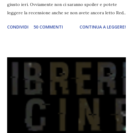
giusto ieri. Ovviamente non ci saranno spoiler e potete
leggere la recensione anche se non avete ancora letto Red.
Per le trame dei libri cliccate sulle cover :3 Red, Blue e
CONDIVIDI
50 COMMENTI
CONTINUA A LEGGERE!
Green sono state delle letture molto piacevoli ma non
nego il fatto che le mie aspettative sono state un po'
deluse. Ho sempre letto recensioni positivissime e su GR il
rating più basso è di tipo quattro stelline o_o. Perciò
potete capire le mie aspettative! Innanzitutto, se la Gier o
la ce avesse deciso di pubblicare la trilogia in un unico libro,
probabilmente lo avrei apprezzato molto di più. Red è
molto introduttivo, nel senso che in trecento pagine non
succede un bel niente. E non ha nemmeno un finale ._.
finisce esattamente nel bel mezzo della storia (anzi, quale
"mezzo" della storia? Questa storia ha praticamente solo
l'inizio!). Stessa cosa con Blue , stessa...