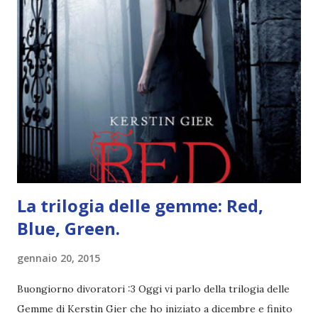
grande (Devil's Night 1#) Autrice : Penelope Douglas
Pagine: 448 Editore: Newton Compton Editori
Pubblicazione: 10 Gennaio 2023 Traduttore: Laura Lancini
Trama: “Si chiama Michael Crist. È il fratello maggiore del
mio ragazzo ed è come quei film dell'orrore che guardi
coprendoti gli occhi. È bellissimo, forte, e assolutamente
terrificante. Non mi vede neppure. Ma io l'ho notato. L'ho
visto, l'ho sentito. Le cose che ha fatto, i misfatti ch...
La trilogia delle gemme: Red,
Blue, Green.
gennaio 20, 2015
Buongiorno divoratori :3 Oggi vi parlo della trilogia delle
Gemme di Kerstin Gier che ho iniziato a dicembre e finito