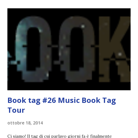
che a pubblicare. E ogni volta che pensavo che il periodo
buio fosse finito, ecco che ,TADAAAN, di nuovo le tenebre.
Mettiamoci pure che le mie letture non sono molto
soddisfacenti da tipo febbraio e credo di avere una sorta di
blocco. Per questo motivo in questi ultimi mesi ho a
malapena pubblicato. Quindi, festeggiare o non
festeggiare? Questo è il dilemma. Da un lato ho pensato
che festeggiare fosse d'obbligo, dato che nonostante gli
alti e bassi Divoratori di libri sia ancora qui, ma d'altro ho
pensato che no, non ...
Book tag #26 Music Book Tag
Tour
ottobre 18, 2014
Ci siamo! Il tag di cui parlavo giorni fa è finalmente