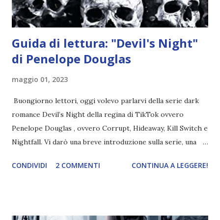
ma questa volta ...
Guida di lettura: "Devil's Night"
di Penelope Douglas
maggio 01, 2023
Buongiorno lettori, oggi volevo parlarvi della serie dark
romance Devil’s Night della regina di TikTok ovvero
Penelope Douglas , ovvero Corrupt, Hideaway, Kill Switch e
Nightfall. Vi darò una breve introduzione sulla serie, una
spiegazione dei personaggi principali e l’ordine di lettura ,
CONDIVIDI
2 COMMENTI
CONTINUA A LEGGERE!
e anche un breve commento sui libri singoli. I libri sono in
ordine di lettura, in modo che sappiate esattamente dove
iniziare, come continuare e soprattutto dove finire con la
storia dei Cavalieri! Titolo: Corrupt - Il mio sbaglio più