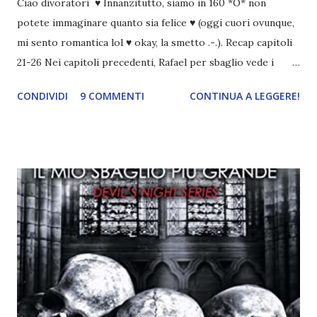
Ciao divoratori ♥ Innanzitutto, siamo in 160 *O* non
potete immaginare quanto sia felice ♥ (oggi cuori ovunque,
mi sento romantica lol ♥ okay, la smetto .-.). Recap capitoli
21-26 Nei capitoli precedenti, Rafael per sbaglio vede i
ricordi di Haniel e i due litigano. In seguito, i mezzi angeli si
CONDIVIDI
9 COMMENTI
CONTINUA A LEGGERE!
incontrano e Hesediel mostra loro come combattere i puri.
Alcuni sono increduli, altri incerti che sia una buona
idea..fatto sta' che si mettono all'opera. Ma è proprio
quando stanno iniziando ad avere dei risultati che spunta un
angelo puro, Elemiah. Ma, a differenza di cosa pensano,
l'angelo non ha intenzione di fare una strage, piuttosto è lì
per avvertili che Mikael non è più "l'angelo puro" che
credono e che potrebbe aver ucciso altri mezzi angeli, tipo
Rafael. A quelle parole, Haniel seguito da altri ibridi, si reca
nell'appartamento, senza risultati. Infine cercano nella
chiesetta. Lì trovano Rafael alle prese con gli angeli puri,