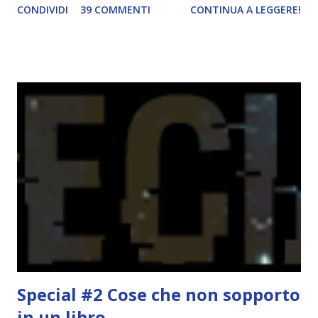
CONDIVIDI
39 COMMENTI
CONTINUA A LEGGERE!
una rubrica per tenere sotto controllo le reading
challenge, perché quest'anno sono veramente decisa a
portarne a termine un bel po'. Non tanto perché cavolo, ho
terminato una sfida, sono Dio!, ma piuttosto perché voglio
spaziare con i generi letterari e non limitarmi al fantasy.
Per farvi un esempio nel 2015 mi sembra di aver letto
troppi libri impegnativi e davvero pochi libri "leggeri", il
che non è sempre un bene. Credo che sia stata la principale
causa per il mio calo di letture. Comunque, ogni mese -
nessun giorno fisso, però - pubblicherò questo post.
Spero che la rubrica sia di vostro gradimento. GENNAIO
TBR+OBIETTIVI Questa è la mia tbr del mese...
Special #2 Cose che non sopporto
in un libro