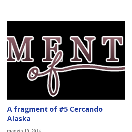
wishlist a seconda del tema della settimana. I temi potete
trovarli qui . Questa settimana il tema è libri con un colore
nel titolo . Tutti gli altri temi che ho saltato li pubblicherò
in un secondo momento. Red , Kerstin Gier. Corbaccio, 2011.
Per l'amica Leslie, Gwendolyn è una ragazza fortunata:
quanti possono dire di abitare in un palazzo antico nel
cuore di Londra, pieno di saloni, quadri e passaggi segreti?
E quanti, fra gli studenti della Saint Lennox High School,
possono vantare una famiglia altrettanto speciale, che da
una generazione all'altra si tramanda poteri misteriosi?
Eppure Gwen non ne è affatto convinta. Da...
A fragment of #5 Cercando
Alaska
maggio 19, 2014