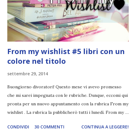
ribelli. Che monelli, che trasgry. Oppure tutti i personaggi
dei libri sono dei grandi lettori, fatto sta che io non ho mai
trovato una scena in ...
From my wishlist #5 libri con un
colore nel titolo
settembre 29, 2014
Buongiorno divoratori! Questo mese vi avevo promesso
che mi sarei impegnata con le rubriche. Dunque, eccomi qui
pronta per un nuovo appuntamento con la rubrica From my
wishlist . La rubrica la pubblicherò tutti i lunedì. From my
wishlist è una rubrica settimanale (lunedì) che ho inventato
CONDIVIDI
30 COMMENTI
CONTINUA A LEGGERE!
io. Lo scopo della rubrica è mostrarvi tre libri della mia