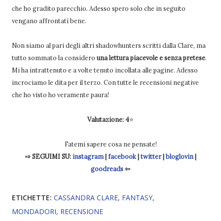
che ho gradito parecchio. Adesso spero solo che in seguito
vengano affrontati bene.
Non siamo al pari degli altri shadowhunters scritti dalla Clare, ma
tutto sommato la considero
una lettura piacevole e senza pretese
.
Mi ha intrattenuto e a volte tenuto incollata alle pagine. Adesso
incrociamo le dita per il terzo. Con tutte le recensioni negative
che ho visto ho veramente paura!
Valutazione: 4
⭐
Fatemi sapere cosa ne pensate!
⇨ SEGUIMI SU:
instagram
|
facebook
|
twitter
|
bloglovin
|
goodreads
⇦
ETICHETTE:
CASSANDRA CLARE
FANTASY
MONDADORI
RECENSIONE