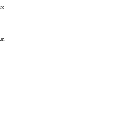
ore
 un