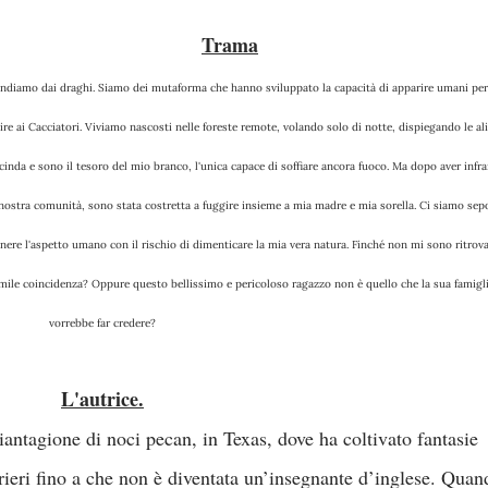
Trama
ire ai Cacciatori. Viviamo nascosti nelle foreste remote, volando solo di notte, dispiegando le ali
nda e sono il tesoro del mio branco, l'unica capace di soffiare ancora fuoco. Ma dopo aver infr
 nostra comunità, sono stata costretta a fuggire insieme a mia madre e mia sorella. Ci siamo sep
nere l'aspetto umano con il rischio di dimenticare la mia vera natura. Finché non mi sono ritrov
simile coincidenza? Oppure questo bellissimo e pericoloso ragazzo non è quello che la sua famigl
vorrebbe far credere?
L'autrice.
rrieri fino a che non è diventata un’insegnante d’inglese. Quan