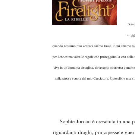
Discendiamo dai draghi. Siamo dei mutaforma che hanno sviluppato la capacità di apparire umani per
sfugg
quando nessuno può vederci. Siamo Draki. Io mi chiamo Jaci
per l'ennesima volta le regole che proteggono la vita della
vive in un'anonima cittadina, dove sono costretta a mante
nella stessa scuola del mio Cacciatore. È possibile una 
Sophie Jordan è cresciuta in una piantagione di noci pecan, in Texas, dove ha coltivato fantasie
riguardanti draghi, principesse e gue