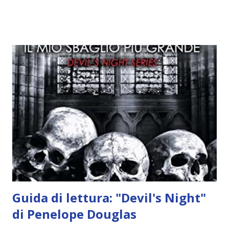
Alcuni sono increduli, altri incerti che sia una buona
idea..fatto sta' che si mettono all'opera. Ma è proprio
quando stanno iniziando ad avere dei risultati che spunta un
angelo puro, Elemiah. Ma, a differenza di cosa pensano,
l'angelo non ha intenzione di fare una strage, piuttosto è lì
per avvertili che Mikael non è più "l'angelo puro" che
credono e che potrebbe aver ucciso altri mezzi angeli, tipo
Rafael. A quelle parole, Haniel seguito da altri ibridi, si reca
nell'appartamento, senza risultati. Infine cercano nella
chiesetta. Lì trovano Rafael alle prese con gli angeli puri,
ma questa volta ...
Guida di lettura: "Devil's Night"
di Penelope Douglas