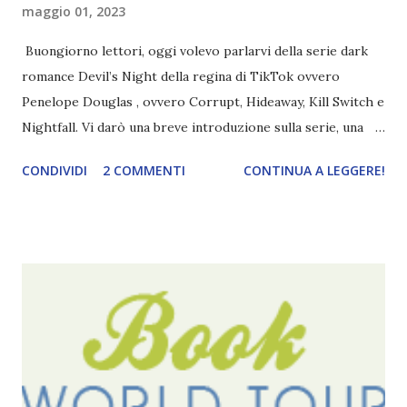
maggio 01, 2023
Buongiorno lettori, oggi volevo parlarvi della serie dark
romance Devil’s Night della regina di TikTok ovvero
Penelope Douglas , ovvero Corrupt, Hideaway, Kill Switch e
Nightfall. Vi darò una breve introduzione sulla serie, una
spiegazione dei personaggi principali e l’ordine di lettura ,
CONDIVIDI
2 COMMENTI
CONTINUA A LEGGERE!
e anche un breve commento sui libri singoli. I libri sono in
ordine di lettura, in modo che sappiate esattamente dove
iniziare, come continuare e soprattutto dove finire con la
storia dei Cavalieri! Titolo: Corrupt - Il mio sbaglio più
grande (Devil's Night 1#) Autrice : Penelope Douglas
Pagine: 448 Editore: Newton Compton Editori
Pubblicazione: 10 Gennaio 2023 Traduttore: Laura Lancini
Trama: “Si chiama Michael Crist. È il fratello maggiore del
mio ragazzo ed è come quei film dell'orrore che guardi
coprendoti gli occhi. È bellissimo, forte, e assolutamente