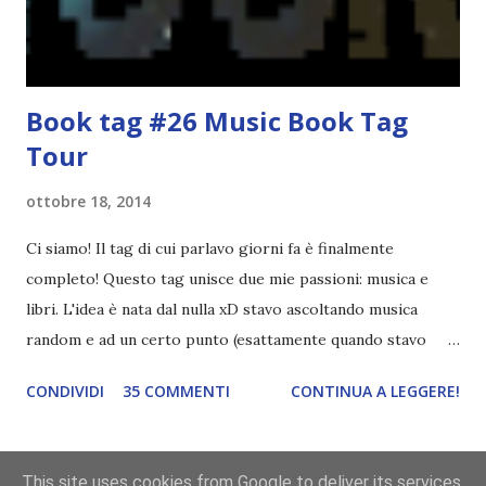
potrete trova...
Book tag #26 Music Book Tag
Tour
ottobre 18, 2014
Ci siamo! Il tag di cui parlavo giorni fa è finalmente
completo! Questo tag unisce due mie passioni: musica e
libri. L'idea è nata dal nulla xD stavo ascoltando musica
random e ad un certo punto (esattamente quando stavo
ascoltando Let me love you) mi è venuta in mente
CONDIVIDI
35 COMMENTI
CONTINUA A LEGGERE!
quest'idea. Lo scopo del tag è di associare ad ogni canzone
un libro, un personaggio o un autore. E' diviso in tre parti:
- canzoni base, che sono quelle che ho scelto io; - canzoni
This site uses cookies from Google to deliver its services