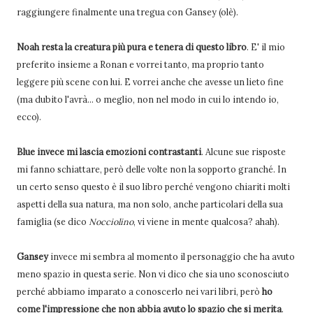
raggiungere finalmente una tregua con Gansey (olè).
Noah resta la creatura più pura e tenera di questo libro
. E' il mio
preferito insieme a Ronan e vorrei tanto, ma proprio tanto
leggere più scene con lui. E vorrei anche che avesse un lieto fine
(ma dubito l'avrà... o meglio, non nel modo in cui lo intendo io,
ecco).
Blue invece mi lascia emozioni contrastanti
. Alcune sue risposte
mi fanno schiattare, però delle volte non la sopporto granché. In
un certo senso questo è il suo libro perché vengono chiariti molti
aspetti della sua natura, ma non solo, anche particolari della sua
famiglia (se dico
Nocciolino
, vi viene in mente qualcosa? ahah).
Gansey
invece mi sembra al momento il personaggio che ha avuto
meno spazio in questa serie. Non vi dico che sia uno sconosciuto
perché abbiamo imparato a conoscerlo nei vari libri, però
ho
come l'impressione che non abbia avuto lo spazio che si merita
.