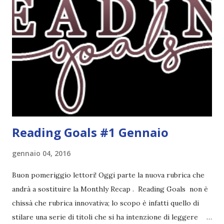
troppo fissata con questo genere ma ho letto pochi libri
thriller e vorrei davvero iniziarne qualcuno. Attraverso il
fuoco - Josephine Angeline \\ 19 settembre. Qualsiasi
libro cita anche soltanto "Salem" deve essere
assolutamente mio. Sono affascinata dalla storia delle
streghe di Salem e se oltre alle streghe aggiungiamo
mondi paralleli e gemelle malefiche, la mia curiosità monta
alle st...
Reading Goals #1 Gennaio
gennaio 04, 2016
Buon pomeriggio lettori! Oggi parte la nuova rubrica che
andrà a sostituire la Monthly Recap . Reading Goals non è
chissà che rubrica innovativa; lo scopo è infatti quello di
stilare una serie di titoli che si ha intenzione di leggere