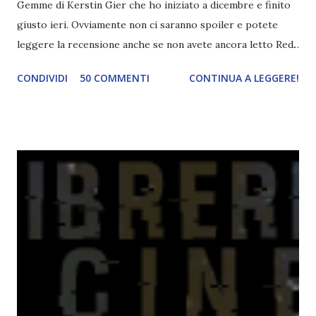
Gemme di Kerstin Gier che ho iniziato a dicembre e finito
giusto ieri. Ovviamente non ci saranno spoiler e potete
leggere la recensione anche se non avete ancora letto Red.
Per le trame dei libri cliccate sulle cover :3 Red, Blue e
CONDIVIDI
50 COMMENTI
CONTINUA A LEGGERE!
Green sono state delle letture molto piacevoli ma non
nego il fatto che le mie aspettative sono state un po'
deluse. Ho sempre letto recensioni positivissime e su GR il
rating più basso è di tipo quattro stelline o_o. Perciò
potete capire le mie aspettative! Innanzitutto, se la Gier o
la ce avesse deciso di pubblicare la trilogia in un unico libro,
probabilmente lo avrei apprezzato molto di più. Red è
molto introduttivo, nel senso che in trecento pagine non
succede un bel niente. E non ha nemmeno un finale ._.
finisce esattamente nel bel mezzo della storia (anzi, quale
"mezzo" della storia? Questa storia ha praticamente solo
l'inizio!). Stessa cosa con Blue , stessa...