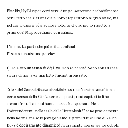
Blue lily, lily Blue
per certi versi è un po' sottotono probabilmente
per il fatto che si tratta di un libro preparatorio al gran finale, ma
nel complesso mi è piaciuto molto, anche se meno rispetto ai
primi due! Ma procediamo con calma...
L'inizio.
La parte che più mi ha confusa!
E' stato stranissimo perché:
1) Ho avuto
un senso di déjà-vu
. Non so perché. Sono abbastanza
sicura di non aver mai letto l'incipit in passato.
2) lo stile!
Sono abituata allo stile
lento
(ma "rassicurante" in un
certo senso) della Stiefvater, ma questi primi capitoli io li ho
trovati frettolosi e mi hanno parecchio spaesata. Non
fraintendetemi, nella scala della "frettolosità" sono praticamente
nella norma, ma se lo paragoniamo ai primi due volumi di Raven
Boys
è decisamente dinamico!
Sicuramente non un punto debole