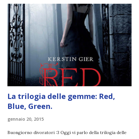
potete trovarla a questo link . Adesso passiamo agli
obiettivi! OBIETTIVI Iniziamo con un obiettivo facile facile:
un libro ambientato in Australia . Mare, mare, mare !
L'Oceania è circondata dal mare! Un libro nel quale il mare è
l'elemento fondamentale. Un libro sulle sirene, un libro con
protagonisti dei surfisti.. un libro importante nella storia
della letteratura australiana, neozelandese, ecc . l'Oceania
è ricca di natura! Leggete un libro con una cover molto, ...
La trilogia delle gemme: Red,
Blue, Green.
gennaio 20, 2015
Buongiorno divoratori :3 Oggi vi parlo della trilogia delle