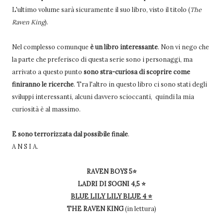
L'ultimo volume sarà sicuramente il suo libro, visto il titolo (
The
Raven King
).
Nel complesso comunque
è un libro interessante
. Non vi nego che
la parte che preferisco di questa serie sono i personaggi, ma
arrivato a questo punto
sono stra-curiosa di scoprire come
finiranno le ricerche
. Tra l'altro in questo libro ci sono stati degli
sviluppi interessanti, alcuni davvero scioccanti, quindi la mia
curiosità è al massimo.
E sono terrorizzata dal possibile finale
.
A N S I A.
RAVEN BOYS 5⭐
LADRI DI SOGNI 4,5
⭐
BLUE LILY LILY BLUE 4
⭐
THE RAVEN KING
(in lettura)