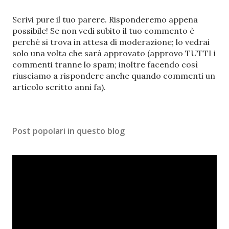
P
Scrivi pure il tuo parere. Risponderemo appena
o
possibile! Se non vedi subito il tuo commento è
s
perché si trova in attesa di moderazione; lo vedrai
t
solo una volta che sarà approvato (approvo TUTTI i
a
commenti tranne lo spam; inoltre facendo così
u
riusciamo a rispondere anche quando commenti un
n
articolo scritto anni fa).
c
o
m
Post popolari in questo blog
m
e
n
t
o