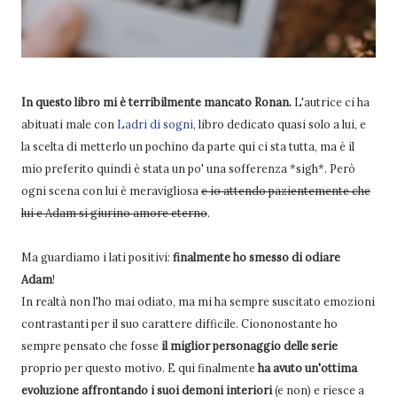
In questo libro mi è terribilmente mancato Ronan.
L'autrice ci ha
abituati male con
Ladri di sogni
, libro dedicato quasi solo a lui, e
la scelta di metterlo un pochino da parte qui ci sta tutta, ma è il
mio preferito quindi è stata un po' una sofferenza *sigh*. Però
ogni scena con lui è meravigliosa
e io attendo pazientemente che
lui e Adam si giurino amore eterno
.
Ma guardiamo i lati positivi:
finalmente ho smesso di odiare
Adam
!
In realtà non l'ho mai odiato, ma mi ha sempre suscitato emozioni
contrastanti per il suo carattere difficile. Ciononostante ho
sempre pensato che fosse
il miglior personaggio delle serie
proprio per questo motivo. E qui finalmente
ha avuto un'ottima
evoluzione affrontando
i suoi demoni interiori
(e non) e riesce a