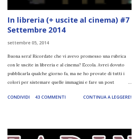
In libreria (+ uscite al cinema) #7
Settembre 2014
settembre 05, 2014
Buona sera! Ricordate che vi avevo promesso una rubrica
con le uscite in libreria e al cinema? Eccola. Avrei dovuto
pubblicarla qualche giorno fa, ma ne ho provate di tutti i
colori per sistemare quelle immagini e fare un post
ordinato! Ora finalmente ci sono riuscita! IN LIBRERIA Per
CONDIVIDI
43 COMMENTI
CONTINUA A LEGGERE!
leggere la trama cliccate sulla copertina. Vi ho segnalato
solo alcune delle uscite, quelle che più hanno attirato la mia
attenzione. Phobia - Wulf Dorn \\ 11 settembre. Ho
sentito parlare benissimo di questo autore per quanto
riguarda i suoi romanzi thriller. Per il momento sono