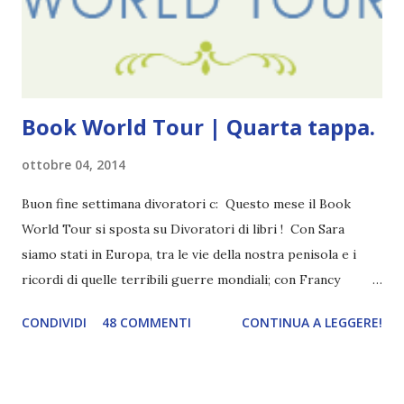
terrificante. Non mi vede neppure. Ma io l'ho notato. L'ho
visto, l'ho sentito. Le cose che ha fatto, i misfatti ch...
Book World Tour | Quarta tappa.
ottobre 04, 2014
Buon fine settimana divoratori c: Questo mese il Book
World Tour si sposta su Divoratori di libri ! Con Sara
siamo stati in Europa, tra le vie della nostra penisola e i
ricordi di quelle terribili guerre mondiali; con Francy
abbiamo esplorato i territori asiatici; con Mel e Mys
CONDIVIDI
48 COMMENTI
CONTINUA A LEGGERE!
abbiamo vagato nella savana. Ora preparate le valigie che si
va in OCEANIA ! Se volete rinfrescarvi la memoria, potete
trovare le regole nel post introduttivo , mentre la classifica