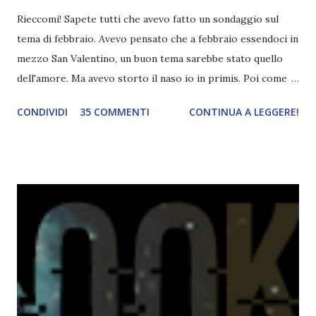
Rieccomi! Sapete tutti che avevo fatto un sondaggio sul
tema di febbraio. Avevo pensato che a febbraio essendoci in
mezzo San Valentino, un buon tema sarebbe stato quello
dell'amore. Ma avevo storto il naso io in primis. Poi come
tema era troppo vago. Così avevo deciso di rendere le cose
CONDIVIDI
35 COMMENTI
CONTINUA A LEGGERE!
più difficili e fare decidere a voi lettori tra storie d'amore
da diabete, storie d'amore/odio, storie strappalacrime. Ma,
visto che decido sempre di testa mia, due giorni prima della
fine di gennaio, ho pensato ad un tema interessante. Potevo
farlo benissimo il prossimo mese, però visto che avrei
fatto decidere a uno di voi, il mese di febbraio era perfetto.
Dunque qual è questo tema, vi starete chiedendo. Il tema di
febbraio è libri ispirati alle favole! Che ve ne pare? Io avrei
un po' di titoli in wishlist ^^ Non avendo letto nessun libro
ispirato alle favole (D:), tutte voi lasciate solo un titolo e
poi a random ne sceglierò tre! Aggiornerò il post, oppure