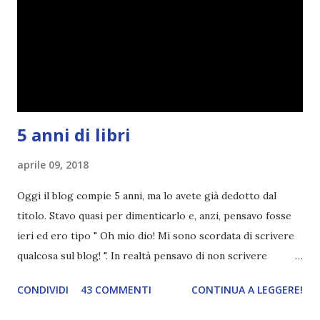
spiegarmi come un libro chiuso (as always). IN COSA
CONSISTE QUESTO BLOGTOUR? E' un'iniziativa dedicata
agli autori italiani, sia pubblicati da editori sia
autopubblicati. Si svolgerà ne...
5 anni di libri
aprile 09, 2018
Oggi il blog compie 5 anni, ma lo avete già dedotto dal
titolo. Stavo quasi per dimenticarlo e, anzi, pensavo fosse
ieri ed ero tipo " Oh mio dio! Mi sono scordata di scrivere
qualcosa sul blog! ". In realtà pensavo di non scrivere
completamente niente perché i 'blogversary' stanno
CONDIVIDI
43 COMMENTI
CONTINUA A LEGGERE!
diventando un po' come i miei compleanni. Semplicemente
mi scoccia festeggiarli perché tanto ogni anno dico sempre