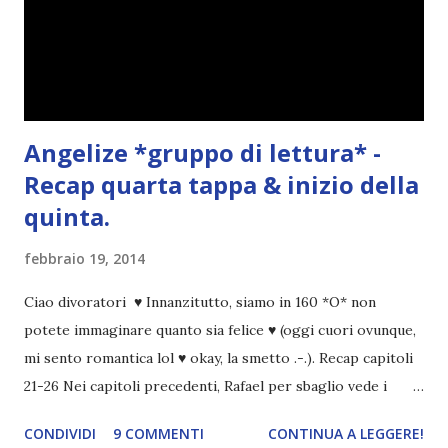
Angelize *gruppo di lettura* -
Recap quarta tappa & inizio della
quinta.
febbraio 19, 2014
Ciao divoratori ♥ Innanzitutto, siamo in 160 *O* non
potete immaginare quanto sia felice ♥ (oggi cuori ovunque,
mi sento romantica lol ♥ okay, la smetto .-.). Recap capitoli
21-26 Nei capitoli precedenti, Rafael per sbaglio vede i
ricordi di Haniel e i due litigano. In seguito, i mezzi angeli si
CONDIVIDI
9 COMMENTI
CONTINUA A LEGGERE!
incontrano e Hesediel mostra loro come combattere i puri.