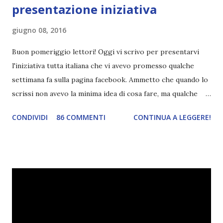
presentazione iniziativa
giugno 08, 2016
Buon pomeriggio lettori! Oggi vi scrivo per presentarvi
l'iniziativa tutta italiana che vi avevo promesso qualche
settimana fa sulla pagina facebook. Ammetto che quando lo
scrissi non avevo la minima idea di cosa fare, ma qualche
giorno fa ho buttato giù un'idea che mi piace parecchio. <a
CONDIVIDI
86 COMMENTI
CONTINUA A LEGGERE!
href="http://divoratoridilibri.blogspot.com/2016/06/legg
ere-italiano-blogtour-presentazione.html"><img
src="http://i68.tinypic.com/2vmt5lk.png" width="300">
</a> Ok, sorvoliamo sulla mia totale incapacità di scegliere
titoli e passiamo alla spiegazione di questa iniziativa che
sarà piuttosto difficile (per me). Siccome è tipo la terza
volta che provo a scrivere questo post (con scarsi risultati),
farò uno schemino semplice semplice per evitare di