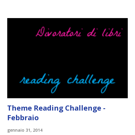
le solite cose (e in effetti gli ultimi quattro blogversary
sembrano fatti tutti con lo stampino.. NO, NON
CERCATELI, SONO IMBARAZZANTI!) . Però cavolo, sono
cinque anni e non sono pochi . Il blog è praticamente
l'unica cosa della mia vita che ho continuato con costanza
(più o meno) e non come le tremila cose che inizio per poi
lasciare a metà. Tra l'altro ripenso a circa un anno e mezzo
fa, quando non sapevo più che farmene di D ivoratori di
libri . Quindi pubblicare un post celebrativo era il minimo
che potessi fare. All'inizio non avevo idea che il ...
Theme Reading Challenge -
Febbraio
gennaio 31, 2014