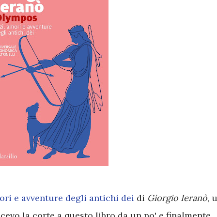
ri e avventure degli antichi dei
di
Giorgio Ieranò
, 
cevo la corte a questo libro da un po' e finalmente