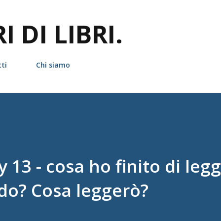
Passa ai contenuti principali
 DI LIBRI.
ti
Chi siamo
3 - cosa ho finito di leg
do? Cosa leggerò?