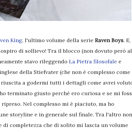
ven King
, l'ultimo volume della serie
Raven Boys
. E,
sospiro di sollievo! Tra il blocco (non dovuto però al
raneamente stavo rileggendo
La Pietra filosofale
e
l'inglese della Stiefvater (che non è complesso come
iuscita a godermi tutti i dettagli come avrei volut
L'ho terminato giusto perché ero curiosa e se mi foss
 ripreso. Nel complesso mi è piaciuto, ma ho
ne storyline e in generale sul finale. Tra l'altro no
e di completezza che di solito mi lascia un volume