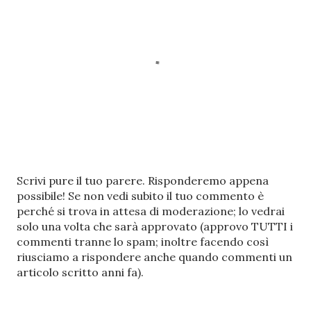
P
Scrivi pure il tuo parere. Risponderemo appena
o
possibile! Se non vedi subito il tuo commento è
s
perché si trova in attesa di moderazione; lo vedrai
t
solo una volta che sarà approvato (approvo TUTTI i
a
commenti tranne lo spam; inoltre facendo così
u
riusciamo a rispondere anche quando commenti un
n
articolo scritto anni fa).
c
o