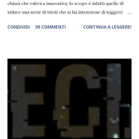
chissà che rubrica innovativa; lo scopo è infatti quello di
stilare una serie di titoli che si ha intenzione di leggere
durante il mese e di riepilogare le letture fatte. E' anche
CONDIVIDI
39 COMMENTI
CONTINUA A LEGGERE!
una rubrica per tenere sotto controllo le reading
challenge, perché quest'anno sono veramente decisa a
portarne a termine un bel po'. Non tanto perché cavolo, ho
terminato una sfida, sono Dio!, ma piuttosto perché voglio
spaziare con i generi letterari e non limitarmi al fantasy.
Per farvi un esempio nel 2015 mi sembra di aver letto
troppi libri impegnativi e davvero pochi libri "leggeri", il
che non è sempre un bene. Credo che sia stata la principale
causa per il mio calo di letture. Comunque, ogni mese -
nessun giorno fisso, però - pubblicherò questo post.
Spero che la rubrica sia di vostro gradimento. GENNAIO
TBR+OBIETTIVI Questa è la mia tbr del mese...