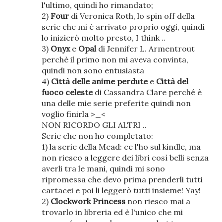
l'ultimo, quindi ho rimandato;
2)
Four
di Veronica Roth, lo spin off della
serie che mi è arrivato proprio oggi, quindi
lo inizierò molto presto, I think ..
3)
Onyx
e
Opal
di Jennifer L. Armentrout
perchè il primo non mi aveva convinta,
quindi non sono entusiasta
4)
Città delle anime perdute
e
Città del
fuoco celeste
di Cassandra Clare perché è
una delle mie serie preferite quindi non
voglio finirla >_<
NON RICORDO GLI ALTRI ..
Serie che non ho completato:
1) la serie della Mead: ce l'ho sul kindle, ma
non riesco a leggere dei libri così belli senza
averli tra le mani, quindi mi sono
ripromessa che devo prima prenderli tutti
cartacei e poi li leggerò tutti insieme! Yay!
2)
Clockwork Princess
non riesco mai a
trovarlo in libreria ed è l'unico che mi