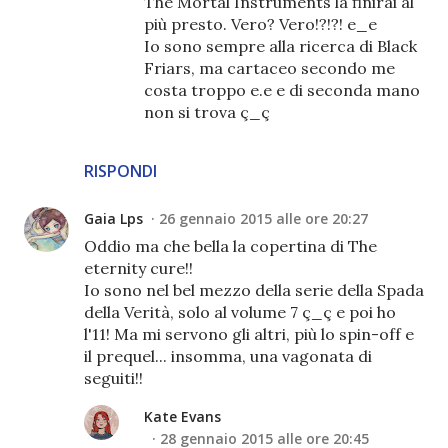
The Mortal Instruments la finirai al
più presto. Vero? Vero!?!?! e_e
Io sono sempre alla ricerca di Black
Friars, ma cartaceo secondo me
costa troppo e.e e di seconda mano
non si trova ç_ç
RISPONDI
Gaia Lps
26 gennaio 2015 alle ore 20:27
Oddio ma che bella la copertina di The
eternity cure!!
Io sono nel bel mezzo della serie della Spada
della Verità, solo al volume 7 ç_ç e poi ho
l'11! Ma mi servono gli altri, più lo spin-off e
il prequel... insomma, una vagonata di
seguiti!!
Kate Evans
28 gennaio 2015 alle ore 20:45