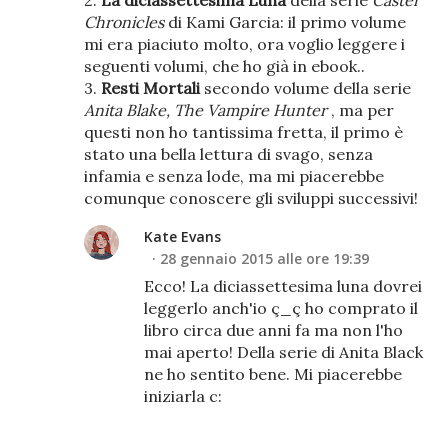
2.
La diciassettesima Luna
della serie
Caster
Chronicles
di Kami Garcia: il primo volume
mi era piaciuto molto, ora voglio leggere i
seguenti volumi, che ho già in ebook..
3.
Resti Mortali
secondo volume della serie
Anita Blake, The Vampire Hunter
, ma per
questi non ho tantissima fretta, il primo è
stato una bella lettura di svago, senza
infamia e senza lode, ma mi piacerebbe
comunque conoscere gli sviluppi successivi!
Kate Evans
28 gennaio 2015 alle ore 19:39
Ecco! La diciassettesima luna dovrei
leggerlo anch'io ç_ç ho comprato il
libro circa due anni fa ma non l'ho
mai aperto! Della serie di Anita Black
ne ho sentito bene. Mi piacerebbe
iniziarla c: