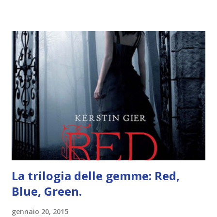
iniziare, come continuare e soprattutto dove finire con la
storia dei Cavalieri! Titolo: Corrupt - Il mio sbaglio più
grande (Devil's Night 1#) Autrice : Penelope Douglas
Pagine: 448 Editore: Newton Compton Editori
Pubblicazione: 10 Gennaio 2023 Traduttore: Laura Lancini
Trama: “Si chiama Michael Crist. È il fratello maggiore del
mio ragazzo ed è come quei film dell'orrore che guardi
coprendoti gli occhi. È bellissimo, forte, e assolutamente
terrificante. Non mi vede neppure. Ma io l'ho notato. L'ho
visto, l'ho sentito. Le cose che ha fatto, i misfatti ch...
La trilogia delle gemme: Red,
Blue, Green.
gennaio 20, 2015