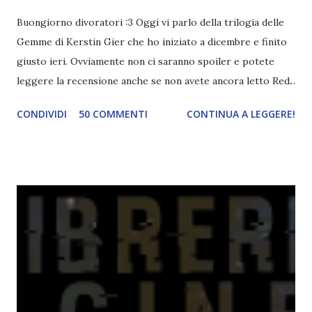
Buongiorno divoratori :3 Oggi vi parlo della trilogia delle
Gemme di Kerstin Gier che ho iniziato a dicembre e finito
giusto ieri. Ovviamente non ci saranno spoiler e potete
leggere la recensione anche se non avete ancora letto Red.
Per le trame dei libri cliccate sulle cover :3 Red, Blue e
CONDIVIDI
50 COMMENTI
CONTINUA A LEGGERE!
Green sono state delle letture molto piacevoli ma non
nego il fatto che le mie aspettative sono state un po'
deluse. Ho sempre letto recensioni positivissime e su GR il
rating più basso è di tipo quattro stelline o_o. Perciò
potete capire le mie aspettative! Innanzitutto, se la Gier o
la ce avesse deciso di pubblicare la trilogia in un unico libro,
probabilmente lo avrei apprezzato molto di più. Red è
molto introduttivo, nel senso che in trecento pagine non
succede un bel niente. E non ha nemmeno un finale ._.
finisce esattamente nel bel mezzo della storia (anzi, quale