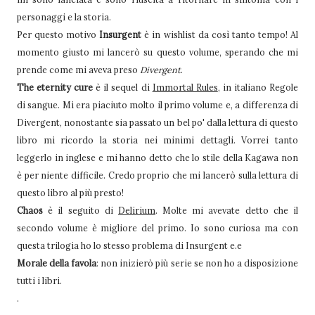
personaggi e la storia.
Per questo motivo
Insurgent
è in wishlist da così tanto tempo! Al
momento giusto mi lancerò su questo volume, sperando che mi
prende come mi aveva preso
Divergent
.
The eternity cure
è il sequel di
Immortal Rules
, in italiano Regole
di sangue. Mi era piaciuto molto il primo volume e, a differenza di
Divergent, nonostante sia passato un bel po' dalla lettura di questo
libro mi ricordo la storia nei minimi dettagli. Vorrei tanto
leggerlo in inglese e mi hanno detto che lo stile della Kagawa non
è per niente difficile. Credo proprio che mi lancerò sulla lettura di
questo libro al più presto!
Chaos
è il seguito di
Delirium
. Molte mi avevate detto che il
secondo volume è migliore del primo. Io sono curiosa ma con
questa trilogia ho lo stesso problema di Insurgent e.e
Morale della favola
: non inizierò più serie se non ho a disposizione
tutti i libri.
.