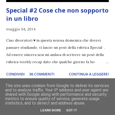
Special #2 Cose che non sopporto
in un libro
maggio 04, 2014
Ciao divoratori ♥ in questa noiosa domenica che dovrei
passare studiando, vi lascio un post della rubrica Special .
Ad essere sincera non mi andava di scrivere un post della
rubrica weekly recap dato che qualche giorno fa ho
pubblicato la monthly recap . Scusate, ma mi scocciava
CONDIVIDI
36 COMMENTI
CONTINUA A LEGGERE!
troppo creare un nuovo banner xD Nella puntata di oggi vi
parlerò di cosa non sopporto in un libro, più nello specifico
This site uses cookies from Google to deliver its services
and to analyze traffic. Your IP address and user-agent are
Cosa mi fa alzare gli occhi al cielo quando leggo un libro .
shared with Google along with performance and security
Quante volte vi è capitato di trovare sempre gli stessi modi
metrics to ensure quality of service, generate usage
statistics, and to detect and address abuse.
di dire in un libro? Ad esempio, i capelli arruffati . TUTTI I
LEARN MORE
GOT IT
RAGAZZI nei libri hanno i capelli arruffati. Vabbè, c'è crisi, il