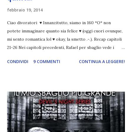
febbraio 19, 2014
Ciao divoratori ♥ Innanzitutto, siamo in 160 *O* non
potete immaginare quanto sia felice ♥ (oggi cuori ovunque,
mi sento romantica lol ♥ okay, la smetto .-.). Recap capitoli
21-26 Nei capitoli precedenti, Rafael per sbaglio vede i
ricordi di Haniel e i due litigano. In seguito, i mezzi angeli si
CONDIVIDI
9 COMMENTI
CONTINUA A LEGGERE!
incontrano e Hesediel mostra loro come combattere i puri.
Alcuni sono increduli, altri incerti che sia una buona
idea..fatto sta' che si mettono all'opera. Ma è proprio
quando stanno iniziando ad avere dei risultati che spunta un
angelo puro, Elemiah. Ma, a differenza di cosa pensano,
l'angelo non ha intenzione di fare una strage, piuttosto è lì
per avvertili che Mikael non è più "l'angelo puro" che
credono e che potrebbe aver ucciso altri mezzi angeli, tipo
Rafael. A quelle parole, Haniel seguito da altri ibridi, si reca