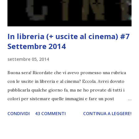
"mezzo" della storia? Questa storia ha praticamente solo
l'inizio!). Stessa cosa con Blue , stessa...
In libreria (+ uscite al cinema) #7
Settembre 2014
settembre 05, 2014
Buona sera! Ricordate che vi avevo promesso una rubrica
con le uscite in libreria e al cinema? Eccola. Avrei dovuto
pubblicarla qualche giorno fa, ma ne ho provate di tutti i
colori per sistemare quelle immagini e fare un post
ordinato! Ora finalmente ci sono riuscita! IN LIBRERIA Per
CONDIVIDI
43 COMMENTI
CONTINUA A LEGGERE!
leggere la trama cliccate sulla copertina. Vi ho segnalato
solo alcune delle uscite, quelle che più hanno attirato la mia
attenzione. Phobia - Wulf Dorn \\ 11 settembre. Ho