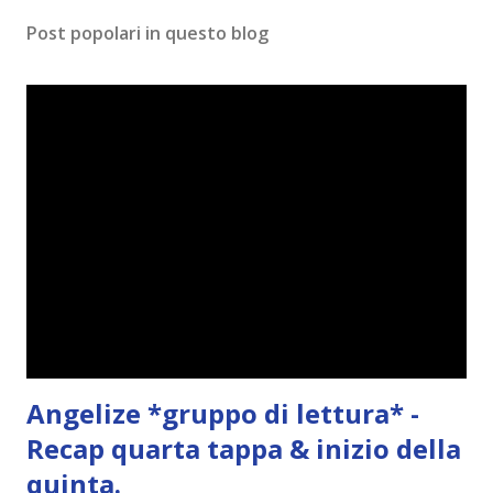
m
Post popolari in questo blog
m
e
n
t
o
Angelize *gruppo di lettura* -
Recap quarta tappa & inizio della
quinta.