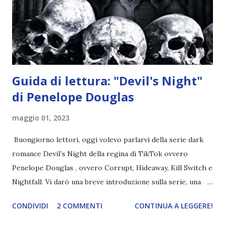
nell'appartamento, senza risultati. Infine cercano nella
chiesetta. Lì trovano Rafael alle prese con gli angeli puri,
ma questa volta ...
Guida di lettura: "Devil's Night"
di Penelope Douglas
maggio 01, 2023
Buongiorno lettori, oggi volevo parlarvi della serie dark
romance Devil’s Night della regina di TikTok ovvero
Penelope Douglas , ovvero Corrupt, Hideaway, Kill Switch e
Nightfall. Vi darò una breve introduzione sulla serie, una
spiegazione dei personaggi principali e l’ordine di lettura ,
CONDIVIDI
2 COMMENTI
CONTINUA A LEGGERE!
e anche un breve commento sui libri singoli. I libri sono in
ordine di lettura, in modo che sappiate esattamente dove