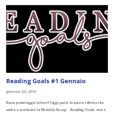
sentito parlare benissimo di questo autore per quanto
riguarda i suoi romanzi thriller. Per il momento sono
troppo fissata con questo genere ma ho letto pochi libri
thriller e vorrei davvero iniziarne qualcuno. Attraverso il
fuoco - Josephine Angeline \\ 19 settembre. Qualsiasi
libro cita anche soltanto "Salem" deve essere
assolutamente mio. Sono affascinata dalla storia delle
streghe di Salem e se oltre alle streghe aggiungiamo
mondi paralleli e gemelle malefiche, la mia curiosità monta
alle st...
Reading Goals #1 Gennaio
gennaio 04, 2016
Buon pomeriggio lettori! Oggi parte la nuova rubrica che
andrà a sostituire la Monthly Recap . Reading Goals non è