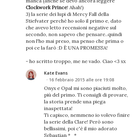
manca (anche se devo ancora leggere
Clockwork Prince
! Ahah!)
3) la serie dei lupi di Mercy Fall della
Stiefvater perché ho solo il primo e, dato
che avevo letto recensioni negative sul
secondo, non sapevo che pensare..quindi
non l'ho mai preso, ma penso che prima o
poi ce la farò :D È UNA PROMESSA!
- ho scritto troppo, me ne vado. Ciao <3 xx
Kate Evans
16 febbraio 2015 alle ore 19:08
Onyx e Opal mi sono piaciuti molto,
più del primo. Ti consigli di provare,
la storia prende una piega
inaspettata!
Ti capisco, nemmeno io volevo finire
la serie della Clare! Però sono
bellissimi, poi c'è il mio adorato
Sebastian *_*