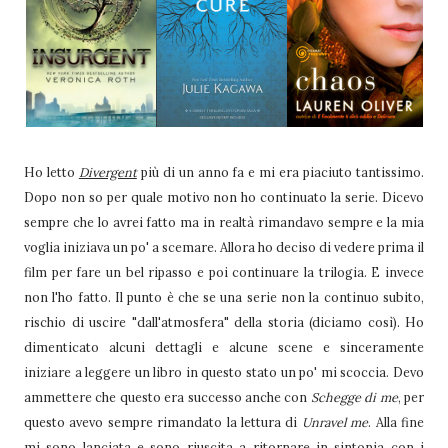
Ho letto
Divergent
più di un anno fa e mi era piaciuto tantissimo.
Dopo non so per quale motivo non ho continuato la serie. Dicevo
sempre che lo avrei fatto ma in realtà rimandavo sempre e la mia
voglia iniziava un po' a scemare. Allora ho deciso di vedere prima il
film per fare un bel ripasso e poi continuare la trilogia. E invece
non l'ho fatto. Il punto è che se una serie non la continuo subito,
rischio di uscire "dall'atmosfera" della storia (diciamo così). Ho
dimenticato alcuni dettagli e alcune scene e sinceramente
iniziare a leggere un libro in questo stato un po' mi scoccia. Devo
ammettere che questo era successo anche con
Schegge di me
, per
questo avevo sempre rimandato la lettura di
Unravel me
. Alla fine
mi sono lanciata e sono riuscita a ritornare in sintonia con i