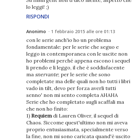
Su Insurgent non ti dico niente, aspetto che
lo leggi! ;)
RISPONDI
Anonimo
1 febbraio 2015 alle ore 01:13
con le serie anch'io ho un problema
fondamentale: per le serie che seguo e
leggo in contemporanea con le uscite non
ho problemi perché appena escono i sequel
li prendo e li leggo, il che è soddisfacente
ma
snervante
; per le serie che sono
completate ma delle quali non ho tutti i libri
vado in tilt, devo per forza averli tutti
senno' non mi sento completa AHAHA
Serie che ho completato sugli scaffali ma
che non ho finito:
1)
Requiem
di Lauren Oliver, il sequel di
Chaos. Siccome quest'ultimo non mi aveva
proprio entusiasmata, specialmente verso
la fine, non mi sono caricata quand'è uscito