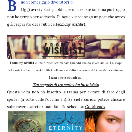
B
uon pomeriggio divoratori ♡.
Oggi avrei voluto pubblicare una recensione ma purtroppo
non ho tempo per scriverla. Dunque vi propongo un post che avevo
già preparato della rubrica
From my wishlist
.
From my wishlist
è una rubrica settimanale (lunedì) che ho inventato io. Lo scopo
della rubrica è mostrarvi tre libri della mia wishlist a seconda del tema della settimana.
I temi potete trovarli
qui
.
Tre sequels di tre serie che ho iniziato
.
Questa volta non ho inserito la trama per evitare di fare degli
spoiler (a volte cade l'occhio v.v). Se siete curiosi potete cliccare
sulle cover e sarete rimandati alle schede su
Goodreads
.