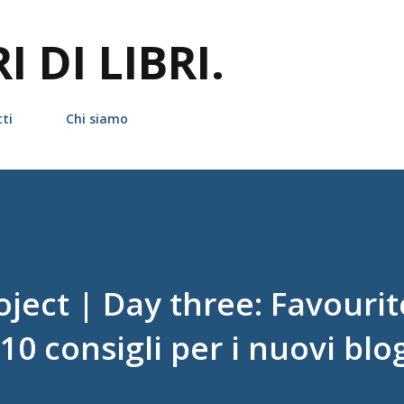
Passa ai contenuti principali
 DI LIBRI.
ti
Chi siamo
ject | Day three: Favourit
10 consigli per i nuovi blo