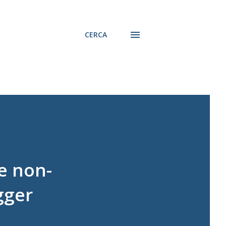
CERCA
e non-
gger