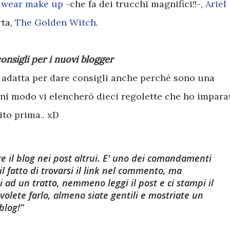
o wear make up
-che fa dei trucchi magnifici!!-,
Ariel
rta,
The Golden Witch
.
consigli per i nuovi blogger
 adatta per dare consigli anche perché sono una
gni modo vi elencherò dieci regolette che ho impara
ito prima.. xD
il blog nei post altrui
. E' uno dei comandamenti
l fatto di trovarsi il link nel commento, ma
vi ad un tratto, nemmeno leggi il post e ci stampi il
 volete farlo, almeno siate gentili e mostriate un
blog!