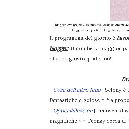
Blogger love project è un'iniziativa ideata da
Sweety Re
bloggosfera e per tutti i blog che seguiamo. 
Il programma del giorno è
Favo
blogger
. Dato che la maggior par
citarne giusto qualcuno!
Fa
-
Cose dell'altro fimo
| Seleny è 
fantastiche e golose *-* a prop
-
Opticallilluscion
| Teensy è dav
magnifiche *-* Teensy cerca di t