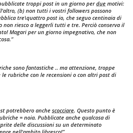
ubblicate troppi post in un giorno
per
due
motivi:
ll'altro, (b) non tutti i vostri followers possono
ubblica tre\quattro post io, che seguo centinaia di
on riesco a leggerli tutti e tre. Perciò conserva il
to! Magari per un giorno impegnativo, che non
cosa.
riche sono fantastiche .. ma attenzione
, troppe
le rubriche con le recensioni o con altri post di
post potrebbero anche
scocciare
.
Questo punto è
rubriche = noia. Pubblicate anche qualcosa di
aprite delle discussioni su un determinato
mpre
nell'ambito libresco!