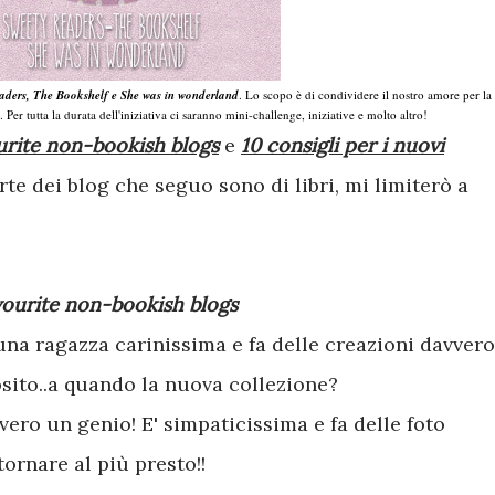
aders, The Bookshelf e She was in wonderland
. Lo scopo è di condividere il nostro amore per la
Per tutta la durata dell'iniziativa ci saranno mini-challenge, iniziative e molto altro!
urite non-bookish blogs
e
10 consigli per i nuovi
te dei blog che seguo sono di libri, mi limiterò a
vourite non-bookish blogs
una ragazza carinissima e fa delle creazioni davvero
osito..a quando la nuova collezione?
vero un genio! E' simpaticissima e fa delle foto
ornare al più presto!!