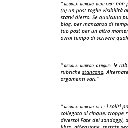
non
p
REGOLA NUMERO QUATTRO:
(a) un post toglie visibilità a
starvi dietro. Se qualcuno p
blog, per mancanza di tempo n
tuo post per un altro momen
avrai tempo di scrivere qual
le rub
REGOLA NUMERO CINQUE:
rubriche
stancano
.
Alternate 
argomenti vari.
i soliti 
REGOLA NUMERO SEI:
collegato al cinque: troppe 
diverso! Fate dei sondaggi, 
libro..attenzione, restate
se