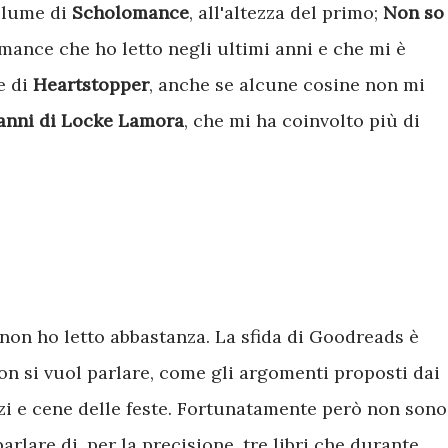
volume di
Scholomance
, all'altezza del primo;
Non so
mance che ho letto negli ultimi anni e che mi è
e di
Heartstopper
, anche se alcune cosine non mi
ganni di Locke Lamora
, che mi ha coinvolto più di
non ho letto abbastanza. La sfida di Goodreads è
non si vuol parlare, come gli argomenti proposti dai
nzi e cene delle feste. Fortunatamente però non sono
rlare di, per la precisione, tre libri che durante