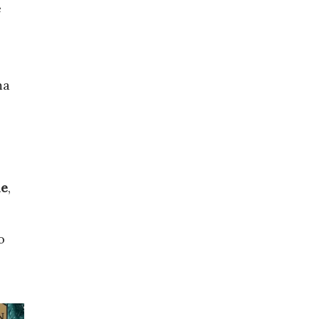
e
ma
le
,
o