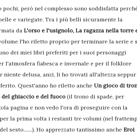
ono pochi, però nel complesso sono soddisfatta perch
elle e variegate. Tra i più belli sicuramente la
rmata da
L'orso e l'usignolo, La ragazza nella torre 
 volume l'ho riletto proprio per terminare la serie e s
o dei miei libri preferiti per i suoi personaggi
er l'atmosfera fiabesca e invernale e per il folklore
 niente delusa, anzi, li ho trovati all'altezza seppur 
ferito. Quest'anno ho riletto anche
Un gioco di tron
del ghiaccio e del fuoco
(il trono di spade, per
gola pagina e non vedo l'ora di proseguire con la
per la prima volta i restanti tre volumi (nel frattem
el sesto.......). Ho apprezzato tantissimo anche
Eroi