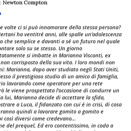
:
Newton Compton
n
 volte ci si può innamorare della stessa persona?
ertani ha ventitré anni, alle spalle un’adolescenza
tro che semplice e davanti a sé un futuro nel quale
ontare solo su se stesso. Un giorno
tatamente si imbatte in Marianna Visconti, ex
on corrisposto della sua vita. I loro mondi non
i: Marianna, dopo aver studiato negli Stati Uniti,
esso il prestigioso studio di un amico di famiglia,
rio lavorando come operatore per una rete
rò le viene prospettata l’occasione di condurre un
lui, Marianna decide di accettare la sfida,
rare a Luca, il fidanzato con cui è in crisi, di cosa
veranno quindi a lavorare gomito a gomito e
oi così diversi come credevano…
ine del prequel, Ed ero contentissimo, in coda a