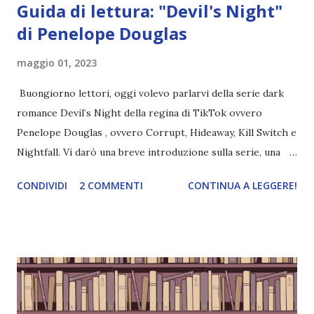
Guida di lettura: "Devil's Night"
di Penelope Douglas
maggio 01, 2023
Buongiorno lettori, oggi volevo parlarvi della serie dark
romance Devil’s Night della regina di TikTok ovvero
Penelope Douglas , ovvero Corrupt, Hideaway, Kill Switch e
Nightfall. Vi darò una breve introduzione sulla serie, una
spiegazione dei personaggi principali e l’ordine di lettura ,
CONDIVIDI
2 COMMENTI
CONTINUA A LEGGERE!
e anche un breve commento sui libri singoli. I libri sono in
ordine di lettura, in modo che sappiate esattamente dove
iniziare, come continuare e soprattutto dove finire con la
storia dei Cavalieri! Titolo: Corrupt - Il mio sbaglio più
grande (Devil's Night 1#) Autrice : Penelope Douglas
Pagine: 448 Editore: Newton Compton Editori
Pubblicazione: 10 Gennaio 2023 Traduttore: Laura Lancini