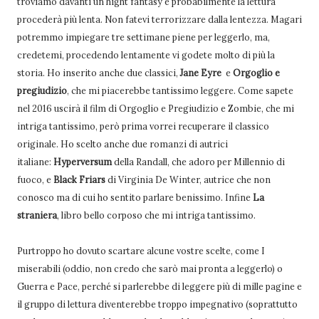
troviamo davanti un hight fantasy e probabilmente la lettura
procederà più lenta. Non fatevi terrorizzare dalla lentezza. Magari
potremmo impiegare tre settimane piene per leggerlo, ma,
credetemi, procedendo lentamente vi godete molto di più la
storia. Ho inserito anche due classici,
Jane Eyre
e
Orgoglio e
pregiudizio
, che mi piacerebbe tantissimo leggere. Come sapete
nel 2016 uscirà il film di Orgoglio e Pregiudizio e Zombie, che mi
intriga tantissimo, però prima vorrei recuperare il classico
originale. Ho scelto anche due romanzi di autrici
italiane:
Hyperversum
della Randall, che adoro per Millennio di
fuoco, e
Black Friars
di Virginia De Winter, autrice che non
conosco ma di cui ho sentito parlare benissimo. Infine
La
straniera
, libro bello corposo che mi intriga tantissimo.
Purtroppo ho dovuto scartare alcune vostre scelte, come I
miserabili (oddio, non credo che sarò mai pronta a leggerlo) o
Guerra e Pace, perché si parlerebbe di leggere più di mille pagine e
il gruppo di lettura diventerebbe troppo impegnativo (soprattutto