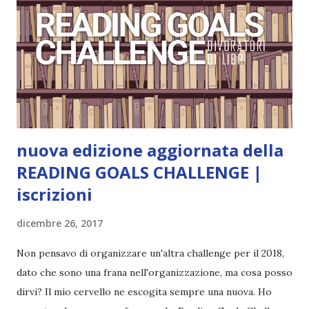
Trama: “Si chiama Michael Crist. È il fratello maggiore del
mio ragazzo ed è come quei film dell'orrore che guardi
coprendoti gli occhi. È bellissimo, forte, e assolutamente
terrificante. Non mi vede neppure. Ma io l'ho notato. L'ho
visto, l'ho sentito. Le cose che ha fatto, i misfatti ch...
nuova edizione aggiornata della
READING GOALS CHALLENGE |
iscrizioni
dicembre 26, 2017
Non pensavo di organizzare un'altra challenge per il 2018,
dato che sono una frana nell'organizzazione, ma cosa posso
dirvi? Il mio cervello ne escogita sempre una nuova. Ho