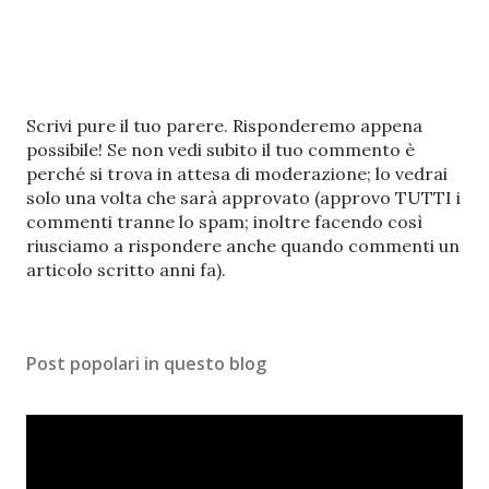
P
Scrivi pure il tuo parere. Risponderemo appena
o
possibile! Se non vedi subito il tuo commento è
s
perché si trova in attesa di moderazione; lo vedrai
t
solo una volta che sarà approvato (approvo TUTTI i
a
commenti tranne lo spam; inoltre facendo così
u
riusciamo a rispondere anche quando commenti un
n
articolo scritto anni fa).
c
o
m
Post popolari in questo blog
m
e
n
t
o