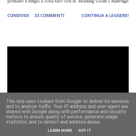
pensato a lungo a cosa fare con la Reading Goals Challenge
. Io avrei continuato a prescindere con i miei obiettivi, ma
CONDIVIDI
33 COMMENTI
CONTINUA A LEGGERE!
ho scoperto che anche alcuni di voi avrebbero fatto così,
perciò ho pensato " perché non riprovarci? ". Ho pensato
cosa non ha funzionato (secondo me), ho fatto qualche
modifica ed ora eccomi qui con la Reading Goals Challenge
2.0.
This site uses cookies from Google to deliver its services
and to analyze traffic. Your IP address and user-agent are
shared with Google along with performance and security
metrics to ensure quality of service, generate usage
statistics, and to detect and address abuse.
LEARN MORE
GOT IT