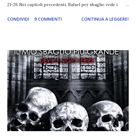
21-26 Nei capitoli precedenti, Rafael per sbaglio vede i
ricordi di Haniel e i due litigano. In seguito, i mezzi angeli si
CONDIVIDI
9 COMMENTI
CONTINUA A LEGGERE!
incontrano e Hesediel mostra loro come combattere i puri.
Alcuni sono increduli, altri incerti che sia una buona
idea..fatto sta' che si mettono all'opera. Ma è proprio
quando stanno iniziando ad avere dei risultati che spunta un
angelo puro, Elemiah. Ma, a differenza di cosa pensano,
l'angelo non ha intenzione di fare una strage, piuttosto è lì
per avvertili che Mikael non è più "l'angelo puro" che
credono e che potrebbe aver ucciso altri mezzi angeli, tipo
Rafael. A quelle parole, Haniel seguito da altri ibridi, si reca
nell'appartamento, senza risultati. Infine cercano nella
chiesetta. Lì trovano Rafael alle prese con gli angeli puri,
ma questa volta ...