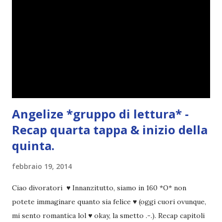
Angelize *gruppo di lettura* -
Recap quarta tappa & inizio della
quinta.
febbraio 19, 2014
Ciao divoratori ♥ Innanzitutto, siamo in 160 *O* non
potete immaginare quanto sia felice ♥ (oggi cuori ovunque,
mi sento romantica lol ♥ okay, la smetto .-.). Recap capitoli