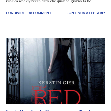
rubrica weekly recap dato che qualche giorno fa ho
pubblicato la monthly recap . Scusate, ma mi scocciava
CONDIVIDI
36 COMMENTI
CONTINUA A LEGGERE!
troppo creare un nuovo banner xD Nella puntata di oggi vi
parlerò di cosa non sopporto in un libro, più nello specifico
Cosa mi fa alzare gli occhi al cielo quando leggo un libro .
Quante volte vi è capitato di trovare sempre gli stessi modi
di dire in un libro? Ad esempio, i capelli arruffati . TUTTI I
RAGAZZI nei libri hanno i capelli arruffati. Vabbè, c'è crisi, il
pettine costa. Dovrei regalarglielo io uno. O magari del gel.
Fatto sta che nella realtà i ragazzi con i capelli così
sembrano degli scappati di casa. Ah, poi ci sono le ciocche
ribelli. Che monelli, che trasgry. Oppure tutti i personaggi
dei libri sono dei grandi lettori, fatto sta che io non ho mai
trovato una scena in ...