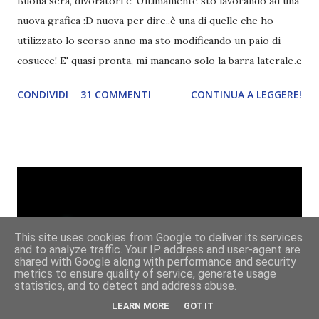
Buona sera, divoratori c: Ultimamente sto lavorando ad una
nuova grafica :D nuova per dire..è una di quelle che ho
utilizzato lo scorso anno ma sto modificando un paio di
cosucce! E' quasi pronta, mi mancano solo la barra laterale e
il piè di pagina. Ho come l'impressione che mi faranno
CONDIVIDI
31 COMMENTI
CONTINUA A LEGGERE!
impazzire e.e Un po' mi dispiacerà abbandonare quest
grafica perché mi piace tantissimo :\ magari la utilizzerò di
nuovo un'altra volta! Letture di Dicembre Lo scorso mese
avevo inserito sedici titoli. Già sapevo che non li avrei letti
tutti ma ogni volta preferisco esagerare per avere più
scelta! Dalla tbr ho letto soltanto cinque titoli: I cento
colori del blu, Amy Harmon ★ ★ ★ ★ Sapete il mio
This site uses cookies from Google to deliver its services
rapporto con gli ya. Questo stranamente mi è piaciuto
and to analyze traffic. Your IP address and user-agent are
molto. Mi è piaciuta la protagonista, la sua crescita, il suo
shared with Google along with performance and security
metrics to ensure quality of service, generate usage
rapporto con il professor Wilson che cresce piano piano.
statistics, and to detect and address abuse.
Alla fine mi stavo pure commuovendo! Unravel me ,
LEARN MORE
GOT IT