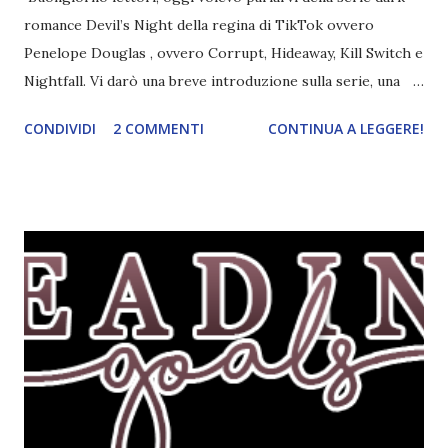
romance Devil’s Night della regina di TikTok ovvero
Penelope Douglas , ovvero Corrupt, Hideaway, Kill Switch e
Nightfall. Vi darò una breve introduzione sulla serie, una
spiegazione dei personaggi principali e l’ordine di lettura ,
CONDIVIDI
2 COMMENTI
CONTINUA A LEGGERE!
e anche un breve commento sui libri singoli. I libri sono in
ordine di lettura, in modo che sappiate esattamente dove
iniziare, come continuare e soprattutto dove finire con la
storia dei Cavalieri! Titolo: Corrupt - Il mio sbaglio più
grande (Devil's Night 1#) Autrice : Penelope Douglas
Pagine: 448 Editore: Newton Compton Editori
Pubblicazione: 10 Gennaio 2023 Traduttore: Laura Lancini
Trama: “Si chiama Michael Crist. È il fratello maggiore del
mio ragazzo ed è come quei film dell'orrore che guardi
coprendoti gli occhi. È bellissimo, forte, e assolutamente
terrificante. Non mi vede neppure. Ma io l'ho notato. L'ho
visto, l'ho sentito. Le cose che ha fatto, i misfatti ch...