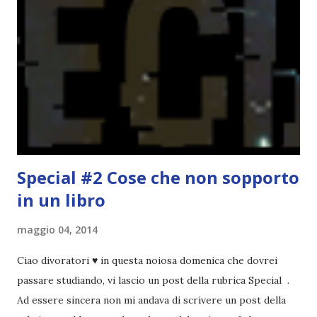
troppi libri impegnativi e davvero pochi libri "leggeri", il
che non è sempre un bene. Credo che sia stata la principale
causa per il mio calo di letture. Comunque, ogni mese -
nessun giorno fisso, però - pubblicherò questo post.
Spero che la rubrica sia di vostro gradimento. GENNAIO
TBR+OBIETTIVI Questa è la mia tbr del mese...
Special #2 Cose che non sopporto
in un libro
maggio 04, 2014
Ciao divoratori ♥ in questa noiosa domenica che dovrei
passare studiando, vi lascio un post della rubrica Special .
Ad essere sincera non mi andava di scrivere un post della