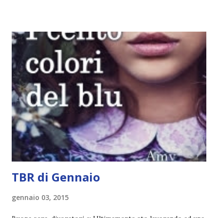
attenzione. Phobia - Wulf Dorn \\ 11 settembre. Ho
sentito parlare benissimo di questo autore per quanto
riguarda i suoi romanzi thriller. Per il momento sono
troppo fissata con questo genere ma ho letto pochi libri
thriller e vorrei davvero iniziarne qualcuno. Attraverso il
fuoco - Josephine Angeline \\ 19 settembre. Qualsiasi
libro cita anche soltanto "Salem" deve essere
assolutamente mio. Sono affascinata dalla storia delle
streghe di Salem e se oltre alle streghe aggiungiamo
mondi paralleli e gemelle malefiche, la mia curiosità monta
alle st...
TBR di Gennaio
gennaio 03, 2015