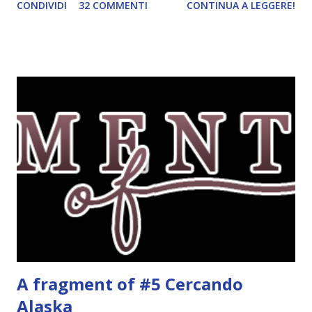
CONDIVIDI
32 COMMENTI
CONTINUA A LEGGERE!
e poi dover aspettare con ansia il recap e sia perché
almeno ci godiamo la lettura. Del resto è anche uscito (o
uscirà in questi giorni, non ricordo bene) il terzo volume.
Quale miglior occasione per iniziare questa trilogia? Il
gruppo di lettura inizierà tra qualche settimana,
esattamente dopo la fine della scuola. Avete quindi un bel
po' di tempo per pensarci e iscrivervi. Titolo: Wool (Silo
#1) Autore: Hugh Howey Anno: Ottobre 2013 Editore:
Fabbri Cosa faresti se il mondo fuori fosse letale e l’aria
che respiri potesse uccidere? Se vivessi in un luogo dove
ogni nascita richiede una morte e le tue scelte possono
salvare vite o distruggerle? Questo è il mondo di Wool. In
u...
A fragment of #5 Cercando
Alaska