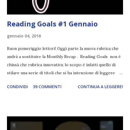
Reading Goals #1 Gennaio
gennaio 04, 2016
Buon pomeriggio lettori! Oggi parte la nuova rubrica che
andrà a sostituire la Monthly Recap . Reading Goals non è
chissà che rubrica innovativa; lo scopo è infatti quello di
stilare una serie di titoli che si ha intenzione di leggere
durante il mese e di riepilogare le letture fatte. E' anche
CONDIVIDI
39 COMMENTI
CONTINUA A LEGGERE!
una rubrica per tenere sotto controllo le reading
challenge, perché quest'anno sono veramente decisa a
portarne a termine un bel po'. Non tanto perché cavolo, ho
terminato una sfida, sono Dio!, ma piuttosto perché voglio
spaziare con i generi letterari e non limitarmi al fantasy.
Per farvi un esempio nel 2015 mi sembra di aver letto