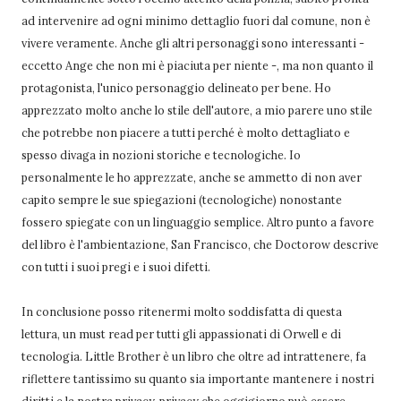
ad intervenire ad ogni minimo dettaglio fuori dal comune, non è
vivere veramente. Anche gli altri personaggi sono interessanti -
eccetto Ange che non mi è piaciuta per niente -, ma non quanto il
protagonista, l'unico personaggio delineato per bene. Ho
apprezzato molto anche lo stile dell'autore, a mio parere uno stile
che potrebbe non piacere a tutti perché è molto dettagliato e
spesso divaga in nozioni storiche e tecnologiche. Io
personalmente le ho apprezzate, anche se ammetto di non aver
capito sempre le sue spiegazioni (tecnologiche) nonostante
fossero spiegate con un linguaggio semplice. Altro punto a favore
del libro è l'ambientazione, San Francisco, che Doctorow descrive
con tutti i suoi pregi e i suoi difetti.
In conclusione posso ritenermi molto soddisfatta di questa
lettura, un must read per tutti gli appassionati di Orwell e di
tecnologia. Little Brother è un libro che oltre ad intrattenere, fa
riflettere tantissimo su quanto sia importante mantenere i nostri
diritti e la nostra privacy, privacy che oggigiorno può essere