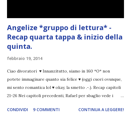
Angelize *gruppo di lettura* -
Recap quarta tappa & inizio della
quinta.
febbraio 19, 2014
Ciao divoratori ♥ Innanzitutto, siamo in 160 *O* non
potete immaginare quanto sia felice ♥ (oggi cuori ovunque,
mi sento romantica lol ♥ okay, la smetto .-.). Recap capitoli
21-26 Nei capitoli precedenti, Rafael per sbaglio vede i
ricordi di Haniel e i due litigano. In seguito, i mezzi angeli si
CONDIVIDI
9 COMMENTI
CONTINUA A LEGGERE!
incontrano e Hesediel mostra loro come combattere i puri.
Alcuni sono increduli, altri incerti che sia una buona
idea..fatto sta' che si mettono all'opera. Ma è proprio