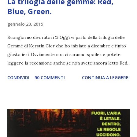
La trilogia delle gemme: Red,
Blue, Green.
gennaio 20, 2015
Buongiorno divoratori :3 Oggi vi parlo della trilogia delle
Gemme di Kerstin Gier che ho iniziato a dicembre e finito
giusto ieri. Ovviamente non ci saranno spoiler e potete
leggere la recensione anche se non avete ancora letto Red.
Per le trame dei libri cliccate sulle cover :3 Red, Blue e
CONDIVIDI
50 COMMENTI
CONTINUA A LEGGERE!
Green sono state delle letture molto piacevoli ma non
nego il fatto che le mie aspettative sono state un po'
deluse. Ho sempre letto recensioni positivissime e su GR il
rating più basso è di tipo quattro stelline o_o. Perciò
potete capire le mie aspettative! Innanzitutto, se la Gier o
la ce avesse deciso di pubblicare la trilogia in un unico libro,
probabilmente lo avrei apprezzato molto di più. Red è