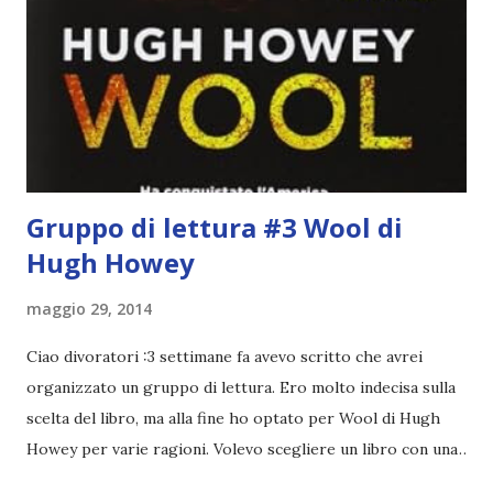
molto introduttivo, nel senso che in trecento pagine non
succede un bel niente. E non ha nemmeno un finale ._.
finisce esattamente nel bel mezzo della storia (anzi, quale
"mezzo" della storia? Questa storia ha praticamente solo
l'inizio!). Stessa cosa con Blue , stessa...
Gruppo di lettura #3 Wool di
Hugh Howey
maggio 29, 2014
Ciao divoratori :3 settimane fa avevo scritto che avrei
organizzato un gruppo di lettura. Ero molto indecisa sulla
scelta del libro, ma alla fine ho optato per Wool di Hugh
Howey per varie ragioni. Volevo scegliere un libro con una
narrazione lenta sia per non finire i capitoli in pochi giorni