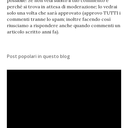
o
possibile! Se non vedi subito il tuo commento è
s
perché si trova in attesa di moderazione; lo vedrai
t
solo una volta che sarà approvato (approvo TUTTI i
a
commenti tranne lo spam; inoltre facendo così
u
riusciamo a rispondere anche quando commenti un
n
articolo scritto anni fa).
c
o
m
Post popolari in questo blog
m
e
n
t
o