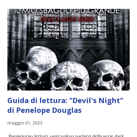
quando stanno iniziando ad avere dei risultati che spunta un
angelo puro, Elemiah. Ma, a differenza di cosa pensano,
l'angelo non ha intenzione di fare una strage, piuttosto è lì
per avvertili che Mikael non è più "l'angelo puro" che
credono e che potrebbe aver ucciso altri mezzi angeli, tipo
Rafael. A quelle parole, Haniel seguito da altri ibridi, si reca
nell'appartamento, senza risultati. Infine cercano nella
chiesetta. Lì trovano Rafael alle prese con gli angeli puri,
ma questa volta ...
Guida di lettura: "Devil's Night"
di Penelope Douglas
maggio 01, 2023
Buongiorno lettori, oggi volevo parlarvi della serie dark