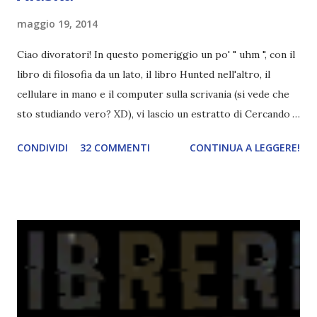
maggio 19, 2014
Ciao divoratori! In questo pomeriggio un po' " uhm ", con il
libro di filosofia da un lato, il libro Hunted nell'altro, il
cellulare in mano e il computer sulla scrivania (si vede che
sto studiando vero? XD), vi lascio un estratto di Cercando
Alaska di John Green ! Da oggi mi impegnerò a essere più
CONDIVIDI
32 COMMENTI
CONTINUA A LEGGERE!
costante nelle rubriche. Odiavo lo sport. Odiavo lo sport,
odiavo quelli che facevano sport, odiavo quelli a cui piaceva
guardarlo, e odiavo chi non odiava quelli che lo facevano o
cui piaceva guardarlo. In terza elementare - l'ultimo anno in
cui si gioca a mini-baseball mia madre voleva che mi facessi
delle amicizie, così mi obbligò a entrare nella squadra dei
Pirati di Orlando. Mi feci degli amici eccome: una masnada di
bambini dell'asilo. Non fu un gran passo avanti, se l'obiettivo
era inserirmi fra i coetanei. Fu soprattutto perché come