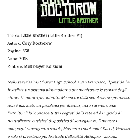
Titolo:
Little Brother
(Little Brother #1)
Autore:
Cory Doctorow
Pagine:
368
Anno:
2015
Editore:
Multiplayer Edizioni
Nella severissima Chavez High School, a San Francisco, il preside ha
Installato un sistema ultramoderno per monitorare le attività degli
studenti minuto per minuto. Ma uscire dalla scuola senza permesso
non è mai stato un problema per Marcus, noto sul web come
“w1n5tOn”: lui conosce tutti i segreti della rete ed è in grado di
neutralizzare qualsiasi dispositivo di sorveglianza. E mentre i
compagni rimangono a scuola, Marcus e i suoi amici Darryl, Vanessa
e Jolu si divertono per le strade della città. All’improvviso una