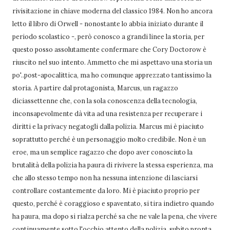
rivisitazione in chiave moderna del classico 1984. Non ho ancora
letto il libro di Orwell - nonostante lo abbia iniziato durante il
periodo scolastico -, però conosco a grandi linee la storia, per
questo posso assolutamente confermare che Cory Doctorow è
riuscito nel suo intento. Ammetto che mi aspettavo una storia un
po'..post-apocalittica, ma ho comunque apprezzato tantissimo la
storia. A partire dal protagonista, Marcus, un ragazzo
diciassettenne che, con la sola conoscenza della tecnologia,
inconsapevolmente dà vita ad una resistenza per recuperare i
diritti e la privacy negatogli dalla polizia. Marcus mi è piaciuto
soprattutto perché è un personaggio molto credibile. Non è un
eroe, ma un semplice ragazzo che dopo aver conosciuto la
brutalità della polizia ha paura di rivivere la stessa esperienza, ma
che allo stesso tempo non ha nessuna intenzione di lasciarsi
controllare costantemente da loro. Mi è piaciuto proprio per
questo, perché è coraggioso e spaventato, si tira indietro quando
ha paura, ma dopo si rialza perché sa che ne vale la pena, che vivere
continuamente sotto l'occhio attento della polizia, subito pronta