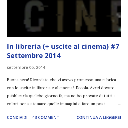
statura sovrastavo tutti gli altri giocatori se quell'anno per
un pelo non entrai nella formazione ufficiale. Qu...
In libreria (+ uscite al cinema) #7
Settembre 2014
settembre 05, 2014
Buona sera! Ricordate che vi avevo promesso una rubrica
con le uscite in libreria e al cinema? Eccola. Avrei dovuto
pubblicarla qualche giorno fa, ma ne ho provate di tutti i
colori per sistemare quelle immagini e fare un post
ordinato! Ora finalmente ci sono riuscita! IN LIBRERIA Per
CONDIVIDI
43 COMMENTI
CONTINUA A LEGGERE!
leggere la trama cliccate sulla copertina. Vi ho segnalato
solo alcune delle uscite, quelle che più hanno attirato la mia