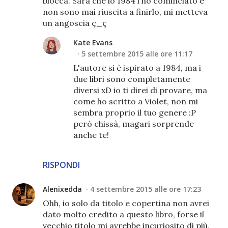
blocca. Sarà che io 1984 l'ho cominciato e
non sono mai riuscita a finirlo, mi metteva
un angoscia ç_ç
Kate Evans
5 settembre 2015 alle ore 11:17
L'autore si è ispirato a 1984, ma i
due libri sono completamente
diversi xD io ti direi di provare, ma
come ho scritto a Violet, non mi
sembra proprio il tuo genere :P
però chissà, magari sorprende
anche te!
RISPONDI
Alenixedda
4 settembre 2015 alle ore 17:23
Ohh, io solo da titolo e copertina non avrei
dato molto credito a questo libro, forse il
vecchio titolo mi avrebbe incuriosito di più,