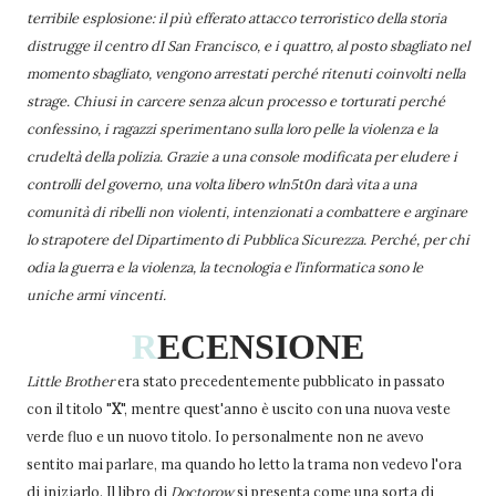
terribile esplosione: il più efferato attacco terroristico della storia
distrugge il centro dI San Francisco, e i quattro, al posto sbagliato nel
momento sbagliato, vengono arrestati perché ritenuti coinvolti nella
strage. Chiusi in carcere senza alcun processo e torturati perché
confessino, i ragazzi sperimentano sulla loro pelle la violenza e la
crudeltà della polizia. Grazie a una console modificata per eludere i
controlli del governo, una volta libero wln5t0n darà vita a una
comunità di ribelli non violenti, intenzionati a combattere e arginare
lo strapotere del Dipartimento di Pubblica Sicurezza. Perché, per chi
odia la guerra e la violenza, la tecnologia e l’informatica sono le
uniche armi vincenti.
R
ECENSIONE
Little Brother
era stato precedentemente pubblicato in passato
con il titolo "
X
", mentre quest'anno è uscito con una nuova veste
verde fluo e un nuovo titolo. Io personalmente non ne avevo
sentito mai parlare, ma quando ho letto la trama non vedevo l'ora
di iniziarlo. Il libro di
Doctorow
si presenta come una sorta di