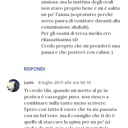
ansiosa, ma la mattina degli orali
non stavo proprio bene e mi è salita
un po' l'ansia (sopratutto perché
avevo paura di vomitare davanti alla
commissione ahahah).
Per gli esami di terza media ero
rilassatissima xD
Credo proprio che mi prenderò una
pausa e che posterò con calma :)
RISPONDI
Lumi
8 luglio 2015 alle ore 00:10
Ti credo Giu, quando mi metto al pc in
pratica è cazzeggio puro, non riesco a
combinare nulla tanto meno scrivere.
Spero con tutto il cuore che tu sia passata
con un bel voto, ma il consiglio che ti do è
quello di staccare la spina per un po' (sì
anche da qui), non solo così ricarichi le