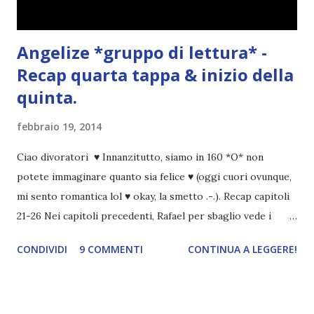
Angelize *gruppo di lettura* -
Recap quarta tappa & inizio della
quinta.
febbraio 19, 2014
Ciao divoratori ♥ Innanzitutto, siamo in 160 *O* non
potete immaginare quanto sia felice ♥ (oggi cuori ovunque,
mi sento romantica lol ♥ okay, la smetto .-.). Recap capitoli
21-26 Nei capitoli precedenti, Rafael per sbaglio vede i
ricordi di Haniel e i due litigano. In seguito, i mezzi angeli si
CONDIVIDI
9 COMMENTI
CONTINUA A LEGGERE!
incontrano e Hesediel mostra loro come combattere i puri.
Alcuni sono increduli, altri incerti che sia una buona
idea..fatto sta' che si mettono all'opera. Ma è proprio