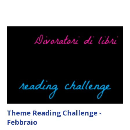
parlerò di cosa non sopporto in un libro, più nello specifico
Cosa mi fa alzare gli occhi al cielo quando leggo un libro .
Quante volte vi è capitato di trovare sempre gli stessi modi
di dire in un libro? Ad esempio, i capelli arruffati . TUTTI I
RAGAZZI nei libri hanno i capelli arruffati. Vabbè, c'è crisi, il
pettine costa. Dovrei regalarglielo io uno. O magari del gel.
Fatto sta che nella realtà i ragazzi con i capelli così
sembrano degli scappati di casa. Ah, poi ci sono le ciocche
ribelli. Che monelli, che trasgry. Oppure tutti i personaggi
dei libri sono dei grandi lettori, fatto sta che io non ho mai
trovato una scena in ...
Theme Reading Challenge -
Febbraio