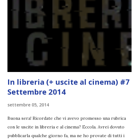
la ce avesse deciso di pubblicare la trilogia in un unico libro,
probabilmente lo avrei apprezzato molto di più. Red è
molto introduttivo, nel senso che in trecento pagine non
succede un bel niente. E non ha nemmeno un finale ._.
finisce esattamente nel bel mezzo della storia (anzi, quale
"mezzo" della storia? Questa storia ha praticamente solo
l'inizio!). Stessa cosa con Blue , stessa...
In libreria (+ uscite al cinema) #7
Settembre 2014
settembre 05, 2014
Buona sera! Ricordate che vi avevo promesso una rubrica
con le uscite in libreria e al cinema? Eccola. Avrei dovuto
pubblicarla qualche giorno fa, ma ne ho provate di tutti i