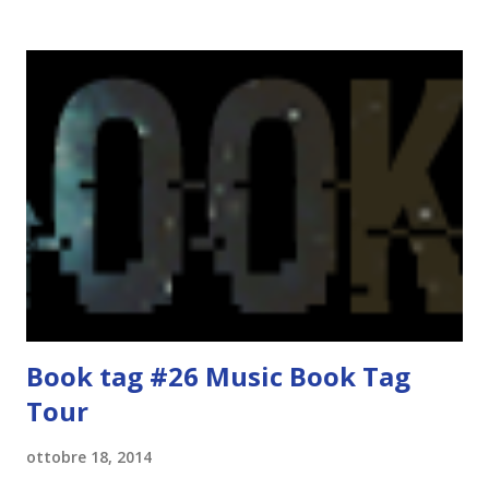
guardarlo, e odiavo chi non odiava quelli che lo facevano o
cui piaceva guardarlo. In terza elementare - l'ultimo anno in
cui si gioca a mini-baseball mia madre voleva che mi facessi
delle amicizie, così mi obbligò a entrare nella squadra dei
Pirati di Orlando. Mi feci degli amici eccome: una masnada di
bambini dell'asilo. Non fu un gran passo avanti, se l'obiettivo
era inserirmi fra i coetanei. Fu soprattutto perché come
statura sovrastavo tutti gli altri giocatori se quell'anno per
un pelo non entrai nella formazione ufficiale. Qu...
Book tag #26 Music Book Tag
Tour
ottobre 18, 2014