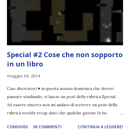
causa per il mio calo di letture. Comunque, ogni mese -
nessun giorno fisso, però - pubblicherò questo post.
Spero che la rubrica sia di vostro gradimento. GENNAIO
TBR+OBIETTIVI Questa è la mia tbr del mese...
Special #2 Cose che non sopporto
in un libro
maggio 04, 2014
Ciao divoratori ♥ in questa noiosa domenica che dovrei
passare studiando, vi lascio un post della rubrica Special .
Ad essere sincera non mi andava di scrivere un post della
rubrica weekly recap dato che qualche giorno fa ho
pubblicato la monthly recap . Scusate, ma mi scocciava
CONDIVIDI
36 COMMENTI
CONTINUA A LEGGERE!
troppo creare un nuovo banner xD Nella puntata di oggi vi