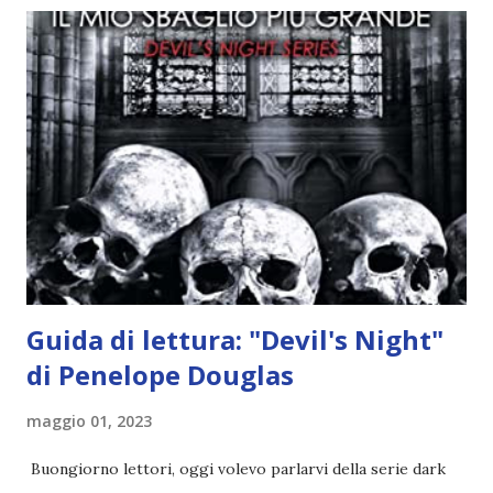
quando stanno iniziando ad avere dei risultati che spunta un
angelo puro, Elemiah. Ma, a differenza di cosa pensano,
l'angelo non ha intenzione di fare una strage, piuttosto è lì
per avvertili che Mikael non è più "l'angelo puro" che
credono e che potrebbe aver ucciso altri mezzi angeli, tipo
Rafael. A quelle parole, Haniel seguito da altri ibridi, si reca
nell'appartamento, senza risultati. Infine cercano nella
chiesetta. Lì trovano Rafael alle prese con gli angeli puri,
ma questa volta ...
Guida di lettura: "Devil's Night"
di Penelope Douglas
maggio 01, 2023
Buongiorno lettori, oggi volevo parlarvi della serie dark