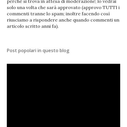
s
perché si trova in attesa di moderazione; lo vedrai
t
solo una volta che sarà approvato (approvo TUTTI i
a
commenti tranne lo spam; inoltre facendo così
u
riusciamo a rispondere anche quando commenti un
n
articolo scritto anni fa).
c
o
m
Post popolari in questo blog
m
e
n
t
o