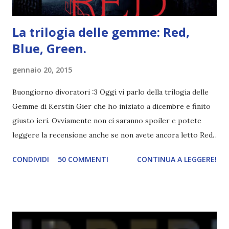
La trilogia delle gemme: Red,
Blue, Green.
gennaio 20, 2015
Buongiorno divoratori :3 Oggi vi parlo della trilogia delle
Gemme di Kerstin Gier che ho iniziato a dicembre e finito
giusto ieri. Ovviamente non ci saranno spoiler e potete
leggere la recensione anche se non avete ancora letto Red.
Per le trame dei libri cliccate sulle cover :3 Red, Blue e
CONDIVIDI
50 COMMENTI
CONTINUA A LEGGERE!
Green sono state delle letture molto piacevoli ma non
nego il fatto che le mie aspettative sono state un po'
deluse. Ho sempre letto recensioni positivissime e su GR il
rating più basso è di tipo quattro stelline o_o. Perciò
potete capire le mie aspettative! Innanzitutto, se la Gier o