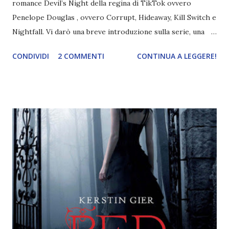
romance Devil’s Night della regina di TikTok ovvero
Penelope Douglas , ovvero Corrupt, Hideaway, Kill Switch e
Nightfall. Vi darò una breve introduzione sulla serie, una
spiegazione dei personaggi principali e l’ordine di lettura ,
CONDIVIDI
2 COMMENTI
CONTINUA A LEGGERE!
e anche un breve commento sui libri singoli. I libri sono in
ordine di lettura, in modo che sappiate esattamente dove
iniziare, come continuare e soprattutto dove finire con la
storia dei Cavalieri! Titolo: Corrupt - Il mio sbaglio più
grande (Devil's Night 1#) Autrice : Penelope Douglas
Pagine: 448 Editore: Newton Compton Editori
Pubblicazione: 10 Gennaio 2023 Traduttore: Laura Lancini
Trama: “Si chiama Michael Crist. È il fratello maggiore del
mio ragazzo ed è come quei film dell'orrore che guardi
coprendoti gli occhi. È bellissimo, forte, e assolutamente
terrificante. Non mi vede neppure. Ma io l'ho notato. L'ho
visto, l'ho sentito. Le cose che ha fatto, i misfatti ch...