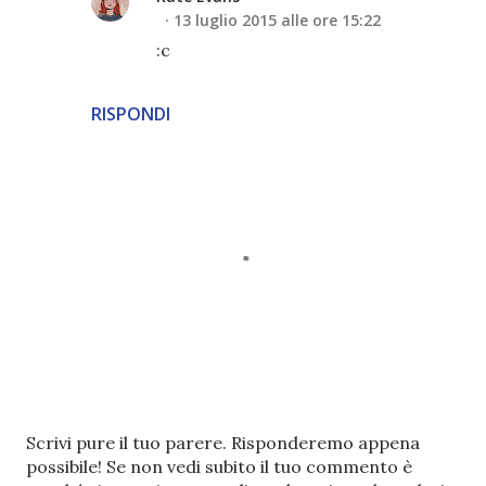
13 luglio 2015 alle ore 15:22
:c
RISPONDI
P
Scrivi pure il tuo parere. Risponderemo appena
o
possibile! Se non vedi subito il tuo commento è