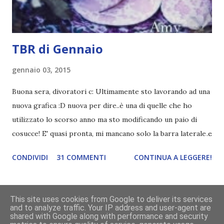
canzone scelta dalla persona ch...
TBR di Gennaio
gennaio 03, 2015
Buona sera, divoratori c: Ultimamente sto lavorando ad una
nuova grafica :D nuova per dire..è una di quelle che ho
utilizzato lo scorso anno ma sto modificando un paio di
cosucce! E' quasi pronta, mi mancano solo la barra laterale e
il piè di pagina. Ho come l'impressione che mi faranno
CONDIVIDI
31 COMMENTI
CONTINUA A LEGGERE!
impazzire e.e Un po' mi dispiacerà abbandonare quest
grafica perché mi piace tantissimo :\ magari la utilizzerò di
nuovo un'altra volta! Letture di Dicembre Lo scorso mese
This site uses cookies from Google to deliver its services
avevo inserito sedici titoli. Già sapevo che non li avrei letti
and to analyze traffic. Your IP address and user-agent are
Powered by Blogger
shared with Google along with performance and security
tutti ma ogni volta preferisco esagerare per avere più