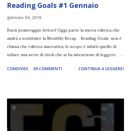
Reading Goals #1 Gennaio
gennaio 04, 2016
Buon pomeriggio lettori! Oggi parte la nuova rubrica che
andrà a sostituire la Monthly Recap . Reading Goals non è
chissà che rubrica innovativa; lo scopo è infatti quello di
stilare una serie di titoli che si ha intenzione di leggere
durante il mese e di riepilogare le letture fatte. E' anche
CONDIVIDI
39 COMMENTI
CONTINUA A LEGGERE!
una rubrica per tenere sotto controllo le reading
challenge, perché quest'anno sono veramente decisa a
portarne a termine un bel po'. Non tanto perché cavolo, ho
terminato una sfida, sono Dio!, ma piuttosto perché voglio
spaziare con i generi letterari e non limitarmi al fantasy.
Per farvi un esempio nel 2015 mi sembra di aver letto
troppi libri impegnativi e davvero pochi libri "leggeri", il
che non è sempre un bene. Credo che sia stata la principale