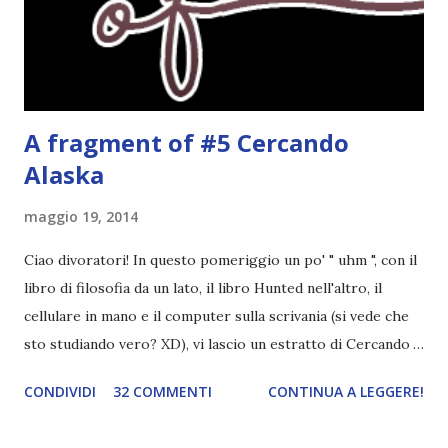
ispirato alle favole (D:), tutte voi lasciate solo un titolo e
poi a random ne sceglierò tre! Aggiornerò il post, oppure
potrete trova...
A fragment of #5 Cercando
Alaska
maggio 19, 2014
Ciao divoratori! In questo pomeriggio un po' " uhm ", con il
libro di filosofia da un lato, il libro Hunted nell'altro, il
cellulare in mano e il computer sulla scrivania (si vede che
sto studiando vero? XD), vi lascio un estratto di Cercando
Alaska di John Green ! Da oggi mi impegnerò a essere più
CONDIVIDI
32 COMMENTI
CONTINUA A LEGGERE!
costante nelle rubriche. Odiavo lo sport. Odiavo lo sport,
odiavo quelli che facevano sport, odiavo quelli a cui piaceva