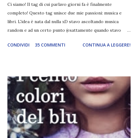
Ci siamo! Il tag di cui parlavo giorni fa è finalmente
completo! Questo tag unisce due mie passioni: musica e
libri. L'idea è nata dal nulla xD stavo ascoltando musica
random e ad un certo punto (esattamente quando stavo
ascoltando Let me love you) mi è venuta in mente
CONDIVIDI
35 COMMENTI
CONTINUA A LEGGERE!
quest'idea. Lo scopo del tag è di associare ad ogni canzone
un libro, un personaggio o un autore. E' diviso in tre parti:
- canzoni base, che sono quelle che ho scelto io; - canzoni
preferite, sono quelle che sceglierete voi; - canzoni bonus,
che sono quelle che decidiamo di non fare ma che qualcun
altro potrebbe decidere di fare; Alla fine del tag si passa il
tag (scusate la ripetizione) ad un'altra blogger. Quest'ultima
aggiunge la sua canzone preferita, una descrizione (come
ho fatto io) e il nome del blog e del profilo (per sapere
anche chi è stato taggato) e dopo passa il tag ad un'altra
blogger che a sua volta deve fare il tag completo più la