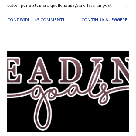
colori per sistemare quelle immagini e fare un post
ordinato! Ora finalmente ci sono riuscita! IN LIBRERIA Per
CONDIVIDI
43 COMMENTI
CONTINUA A LEGGERE!
leggere la trama cliccate sulla copertina. Vi ho segnalato
solo alcune delle uscite, quelle che più hanno attirato la mia
attenzione. Phobia - Wulf Dorn \\ 11 settembre. Ho
sentito parlare benissimo di questo autore per quanto
riguarda i suoi romanzi thriller. Per il momento sono
troppo fissata con questo genere ma ho letto pochi libri
thriller e vorrei davvero iniziarne qualcuno. Attraverso il
fuoco - Josephine Angeline \\ 19 settembre. Qualsiasi
libro cita anche soltanto "Salem" deve essere
assolutamente mio. Sono affascinata dalla storia delle
streghe di Salem e se oltre alle streghe aggiungiamo
mondi paralleli e gemelle malefiche, la mia curiosità monta
alle st...