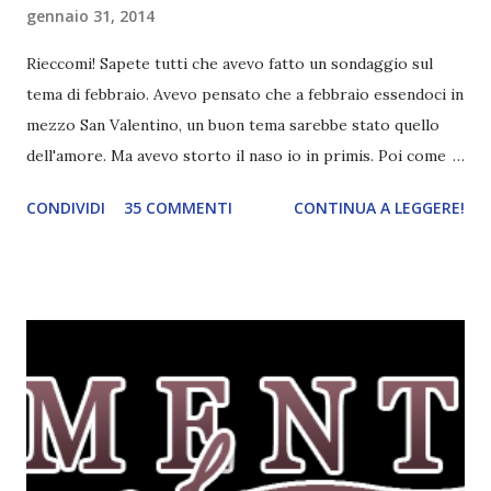
gennaio 31, 2014
Rieccomi! Sapete tutti che avevo fatto un sondaggio sul
tema di febbraio. Avevo pensato che a febbraio essendoci in
mezzo San Valentino, un buon tema sarebbe stato quello
dell'amore. Ma avevo storto il naso io in primis. Poi come
tema era troppo vago. Così avevo deciso di rendere le cose
CONDIVIDI
35 COMMENTI
CONTINUA A LEGGERE!
più difficili e fare decidere a voi lettori tra storie d'amore
da diabete, storie d'amore/odio, storie strappalacrime. Ma,
visto che decido sempre di testa mia, due giorni prima della
fine di gennaio, ho pensato ad un tema interessante. Potevo
farlo benissimo il prossimo mese, però visto che avrei
fatto decidere a uno di voi, il mese di febbraio era perfetto.
Dunque qual è questo tema, vi starete chiedendo. Il tema di
febbraio è libri ispirati alle favole! Che ve ne pare? Io avrei
un po' di titoli in wishlist ^^ Non avendo letto nessun libro