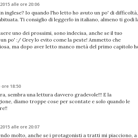
 2015 alle ore 20:06
n inglese? Io quando l'ho letto ho avuto un po' di difficoltà,
tuata. Ti consiglio di leggerlo in italiano, almeno ti godi l
sere uno dei prossimi, sono indecisa, anche se il tuo
n po' :/ Grey lo evito come la peste! Ammetto che
riosa, ma dopo aver letto manco metà del primo capitolo h
!
e ore 18:50
ara, sembra una lettura davvero gradevole!!! E la
ione, diamo troppe cose per scontate e solo quando le
re!!
 2015 alle ore 20:07
acendo molto, anche se i protagonisti a tratti mi piacciono, a