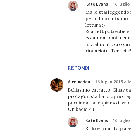
Kate Evans
16 luglio
Ma lo stai leggendo i
però dopo mi sono abi
lettura :)
Scarlett potrebbe es
commento mi frena u
inizialmente ero cu
rinunciato. Terribile
RISPONDI
Alenixedda
16 luglio 2015 all
Bellissimo estratto, Giusy c
protagonista ha proprio rag
perdiamo ne capiamo il valo
Un bacio <3
Kate Evans
16 luglio
Sì, lo è :) mi sta pi