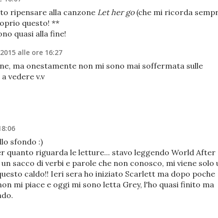
atto ripensare alla canzone
Let her go
(che mi ricorda semp
oprio questo! **
no quasi alla fine!
 2015 alle ore 16:27
ne, ma onestamente non mi sono mai soffermata sulle
a vedere v.v
18:06
lo sfondo :)
r quanto riguarda le letture... stavo leggendo World After
, un sacco di verbi e parole che non conosco, mi viene solo 
questo caldo!! Ieri sera ho iniziato Scarlett ma dopo poche
non mi piace e oggi mi sono letta Grey, l'ho quasi finito ma
ndo.