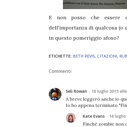
E non posso che essere d'
dell'importanza di qualcosa (o 
in questo pomeriggio afoso?
ETICHETTE:
BETH REVIS
CITAZIONI
RUB
Commenti
Seli Rowan
16 luglio 2015 all
A breve leggerò anche io ques
Io ho appena terminato "Fin
Kate Evans
16 luglio
Finché zombie non c