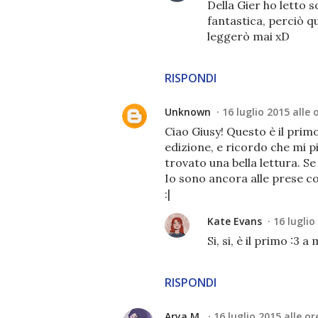
Della Gier ho letto 
fantastica, perciò q
leggerò mai xD
RISPONDI
Unknown
16 luglio 2015 alle 
Ciao Giusy! Questo è il primo
edizione, e ricordo che mi p
trovato una bella lettura. Se
Io sono ancora alle prese con
:|
Kate Evans
16 luglio
Si, si, è il primo :
RISPONDI
Arya M.
16 luglio 2015 alle or