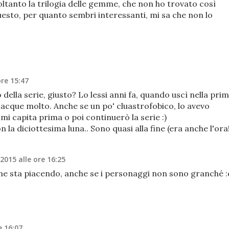
soltanto la trilogia delle gemme, che non ho trovato così
uesto, per quanto sembri interessanti, mi sa che non lo
ore 15:47
 della serie, giusto? Lo lessi anni fa, quando uscì nella pri
iacque molto. Anche se un po' cluastrofobico, lo avevo
 mi capita prima o poi continuerò la serie :)
 la diciottesima luna.. Sono quasi alla fine (era anche l'ora!
 2015 alle ore 16:25
3 a me sta piacendo, anche se i personaggi non sono granché :
e 16:07