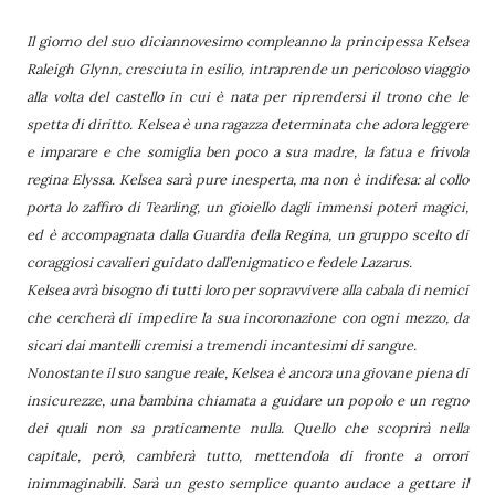
Il giorno del suo diciannovesimo compleanno la principessa Kelsea
Raleigh Glynn, cresciuta in esilio, intraprende un pericoloso viaggio
alla volta del castello in cui è nata per riprendersi il trono che le
spetta di diritto. Kelsea è una ragazza determinata che adora leggere
e imparare e che somiglia ben poco a sua madre, la fatua e frivola
regina Elyssa. Kelsea sarà pure inesperta, ma non è indifesa: al collo
porta lo zaffiro di Tearling, un gioiello dagli immensi poteri magici,
ed è accompagnata dalla Guardia della Regina, un gruppo scelto di
coraggiosi cavalieri guidato dall’enigmatico e fedele Lazarus.
Kelsea avrà bisogno di tutti loro per sopravvivere alla cabala di nemici
che cercherà di impedire la sua incoronazione con ogni mezzo, da
sicari dai mantelli cremisi a tremendi incantesimi di sangue.
Nonostante il suo sangue reale, Kelsea è ancora una giovane piena di
insicurezze, una bambina chiamata a guidare un popolo e un regno
dei quali non sa praticamente nulla. Quello che scoprirà nella
capitale, però, cambierà tutto, mettendola di fronte a orrori
inimmaginabili. Sarà un gesto semplice quanto audace a gettare il