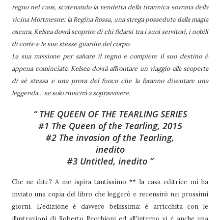
regno nel caos, scatenando la vendetta della tirannica sovrana della
vicina Mortmesne: la Regina Rossa, una strega posseduta dalla magia
oscura. Kelsea dovrà scoprire di chi fidarsi tra i suoi servitori, i nobili
di corte e le sue stesse guardie del corpo.
La sua missione per salvare il regno e compiere il suo destino è
appena cominciata: Kelsea dovrà affrontare un viaggio alla scoperta
di sé stessa e una prova del fuoco che la faranno diventare una
leggenda… se solo riuscirà a sopravvivere.
THE QUEEN OF THE TEARLING SERIES
#1 The Queen of the Tearling, 2015
#2 The invasion of the Tearling,
inedito
#3 Untitled, inedito
Che ne dite? A me ispira tantissimo ** la casa editrice mi ha
inviato una copia del libro che leggerò e recensirò nei prossimi
giorni. L'edizione è davvero bellissima: è arricchita con le
illustrazioni di Roberto Recchioni ed all'interno vi è anche una