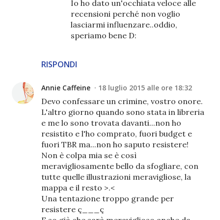
Io ho dato un'occhiata veloce alle
recensioni perché non voglio
lasciarmi influenzare..oddio,
speriamo bene D:
RISPONDI
Annie Caffeine
18 luglio 2015 alle ore 18:32
Devo confessare un crimine, vostro onore.
L'altro giorno quando sono stata in libreria
e me lo sono trovata davanti...non ho
resistito e l'ho comprato, fuori budget e
fuori TBR ma...non ho saputo resistere!
Non è colpa mia se è così
meravigliosamente bello da sfogliare, con
tutte quelle illustrazioni meravigliose, la
mappa e il resto >.<
Una tentazione troppo grande per
resistere ç___ç
E so già che sarà meraviglioso anche da