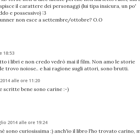
capisce il carattere dei personaggi (lui tipa insicura, un po'
ddo e possessivo) :3
Runner non esce a settembre/ottobre? O.O
e 18:53
o i libri e non credo vedrò mai il film. Non amo le storie
e trovo noiose.. e hai ragione sugli attori, sono brutti.
 2014 alle ore 11:20
e scritte bene sono carine :-)
glio 2014 alle ore 19:24
 sono curiosissima :) anch'io il libro l'ho trovato carino, 