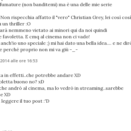
0 sfumature (non banditemi) ma è una delle mie serie
Non rispecchia affatto il "vero" Christian Grey, lei così così
ù un thriller :O
sarà nemmeno vietato ai minori qui da noi quindi
 favoletta. E cmq al cinema non ci vado!
nch'io uno speciale ;) mi hai dato una bella idea.... e ne dir
ore perché proprio non mi va giù -_-
 2014 alle ore 16:53
ata in effetti..che potrebbe andare XD
voletta buono no? xD
e andrò al cinema, ma lo vedrò in streaming..sarebbe
te XD
leggere il tuo post :'D