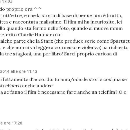
e 17:03
ndo proprio ora ^^
ti tutt'e tre, e che la storia di base di per se non è brutta,
ta e raccontata malissimo. Il film mi ha incuriosito, lei
ello quando sta fermo nelle foto, quando si muove mmm
referito Charlie Hunnam u.u
alche parte che la Starz (che produce serie come Spartac
 che non ci va leggera con sesso e violenza) ha richiesto 
da tre stagioni, una per libro! Sarei proprio curiosa di
 2014 alle ore 11:13
erfettamente d'accordo. Io amo/odio le storie così,ma se
otrebbero anche andare!
 se fanno il film è necessario fare anche un telefilm? O.o
le ore 17:26