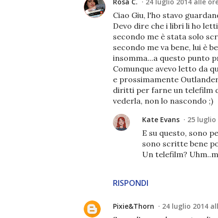
Rosa C.
24 luglio 2014 alle or
Ciao Giu, l'ho stavo guarda
Devo dire che i libri li ho let
secondo me è stata solo scrit
secondo me va bene, lui è b
insomma...a questo punto p
Comunque avevo letto da qu
e prossimamente Outlander, e
diritti per farne un telefilm 
vederla, non lo nascondo ;)
Kate Evans
25 luglio
E su questo, sono p
sono scritte bene p
Un telefilm? Uhm..ma
RISPONDI
Pixie&Thorn
24 luglio 2014 al