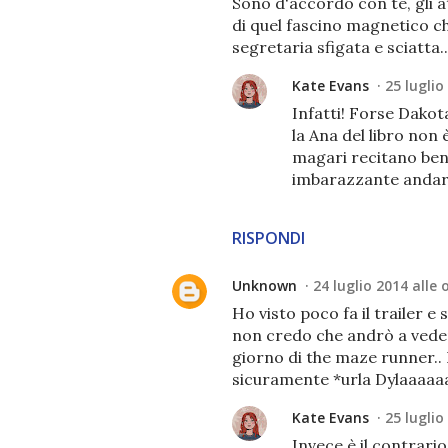
Sono d'accordo con te, gli a
di quel fascino magnetico ch
segretaria sfigata e sciatt
Kate Evans
25 luglio
Infatti! Forse Dakot
la Ana del libro non 
magari recitano ben
imbarazzante andar
RISPONDI
Unknown
24 luglio 2014 alle 
Ho visto poco fa il trailer e
non credo che andrò a vederl
giorno di the maze runner.. 
sicuramente *urla Dylaaaaaa
Kate Evans
25 luglio
Invece è il contrario