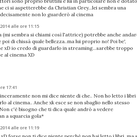
ttori sono proprio bruttini e lui in particolare non è dotat
e ci si aspetterebbe da Christian Grey...lei sembra una
a..decisamente non lo guarderò al cinema
 2014 alle ore 11:15
a (mi sembra si chiami così l'attrice) potrebbe anche andar
è poi di chissà quale bellezza..ma lui proprio no! Poi be',
e xD io credo di guardarlo in streaming...sarebbe troppo
e al cinema XD
ore 17:41
 sinceramente non mi dice niente di che.. Non ho letto i libri
o al cinema.. Anche xk esce se non sbaglio nello stesso
Non c'è bisogno che ti dica quale andrò a vedere
n a squarcia gola*
 2014 alle ore 11:19
 xD forse non ti dice niente perché non hai letto i libri, ma 