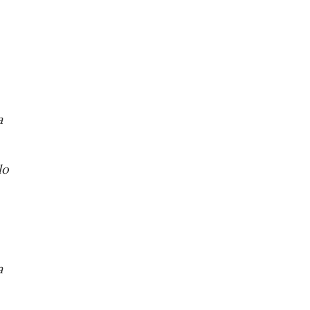
a
lo
a