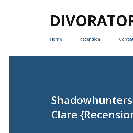
DIVORATORI
Home
Recensioni
Contat
Shadowhunters -
Clare {Recensio