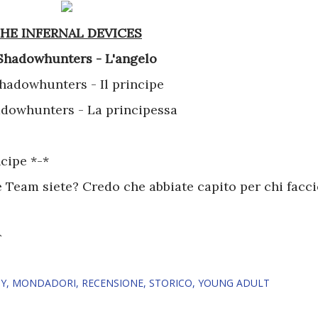
THE INFERNAL DEVICES
1 Shadowhunters - L'angelo
 Shadowhunters - Il principe
hadowhunters - La principessa
ncipe *-*
e Team siete? Credo che abbiate capito per chi facc
^
SY
MONDADORI
RECENSIONE
STORICO
YOUNG ADULT