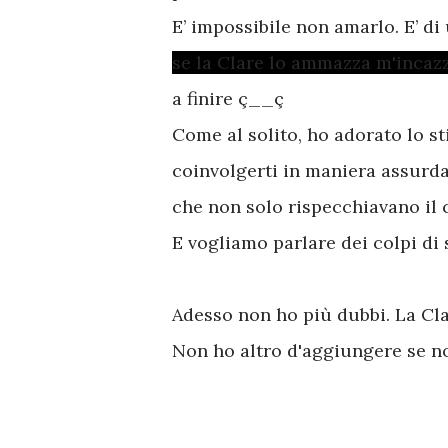
E’ impossibile non amarlo. E’ d
se la Clare lo ammazza m'incaz
a finire ç__ç
Come al solito, ho adorato lo st
coinvolgerti in maniera assurda
che non solo rispecchiavano il 
E vogliamo parlare dei colpi di
Adesso non ho più dubbi. La Clar
Non ho altro d'aggiungere se 