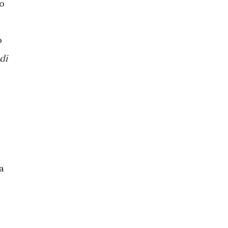
no
o
di
a