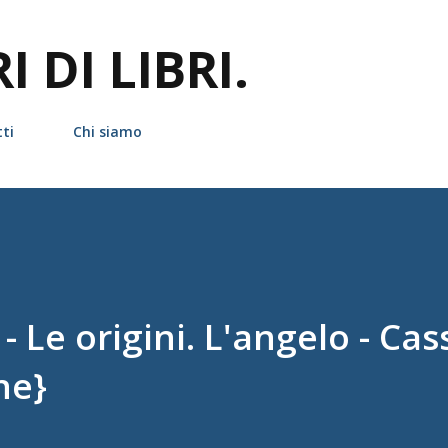
Passa ai contenuti principali
 DI LIBRI.
ti
Chi siamo
 Le origini. L'angelo - Ca
ne}