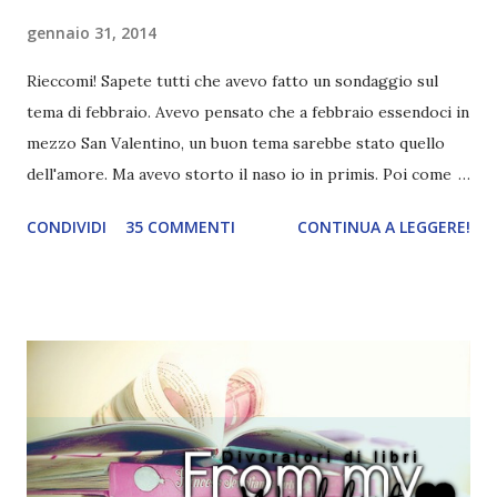
gennaio 31, 2014
Rieccomi! Sapete tutti che avevo fatto un sondaggio sul
tema di febbraio. Avevo pensato che a febbraio essendoci in
mezzo San Valentino, un buon tema sarebbe stato quello
dell'amore. Ma avevo storto il naso io in primis. Poi come
tema era troppo vago. Così avevo deciso di rendere le cose
CONDIVIDI
35 COMMENTI
CONTINUA A LEGGERE!
più difficili e fare decidere a voi lettori tra storie d'amore
da diabete, storie d'amore/odio, storie strappalacrime. Ma,
visto che decido sempre di testa mia, due giorni prima della
fine di gennaio, ho pensato ad un tema interessante. Potevo
farlo benissimo il prossimo mese, però visto che avrei
fatto decidere a uno di voi, il mese di febbraio era perfetto.
Dunque qual è questo tema, vi starete chiedendo. Il tema di
febbraio è libri ispirati alle favole! Che ve ne pare? Io avrei
un po' di titoli in wishlist ^^ Non avendo letto nessun libro