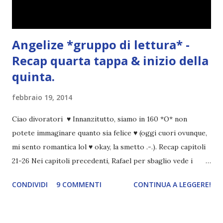
Angelize *gruppo di lettura* -
Recap quarta tappa & inizio della
quinta.
febbraio 19, 2014
Ciao divoratori ♥ Innanzitutto, siamo in 160 *O* non
potete immaginare quanto sia felice ♥ (oggi cuori ovunque,
mi sento romantica lol ♥ okay, la smetto .-.). Recap capitoli
21-26 Nei capitoli precedenti, Rafael per sbaglio vede i
ricordi di Haniel e i due litigano. In seguito, i mezzi angeli si
CONDIVIDI
9 COMMENTI
CONTINUA A LEGGERE!
incontrano e Hesediel mostra loro come combattere i puri.
Alcuni sono increduli, altri incerti che sia una buona
idea..fatto sta' che si mettono all'opera. Ma è proprio