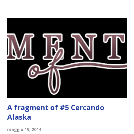
trovarli qui . Questa settimana il tema è libri con un colore
nel titolo . Tutti gli altri temi che ho saltato li pubblicherò
in un secondo momento. Red , Kerstin Gier. Corbaccio, 2011.
Per l'amica Leslie, Gwendolyn è una ragazza fortunata:
quanti possono dire di abitare in un palazzo antico nel
cuore di Londra, pieno di saloni, quadri e passaggi segreti?
E quanti, fra gli studenti della Saint Lennox High School,
possono vantare una famiglia altrettanto speciale, che da
una generazione all'altra si tramanda poteri misteriosi?
Eppure Gwen non ne è affatto convinta. Da...
A fragment of #5 Cercando
Alaska
maggio 19, 2014