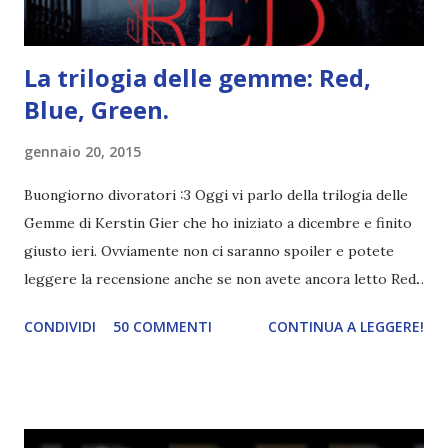
La trilogia delle gemme: Red,
Blue, Green.
gennaio 20, 2015
Buongiorno divoratori :3 Oggi vi parlo della trilogia delle
Gemme di Kerstin Gier che ho iniziato a dicembre e finito
giusto ieri. Ovviamente non ci saranno spoiler e potete
leggere la recensione anche se non avete ancora letto Red.
Per le trame dei libri cliccate sulle cover :3 Red, Blue e
CONDIVIDI
50 COMMENTI
CONTINUA A LEGGERE!
Green sono state delle letture molto piacevoli ma non
nego il fatto che le mie aspettative sono state un po'
deluse. Ho sempre letto recensioni positivissime e su GR il
rating più basso è di tipo quattro stelline o_o. Perciò
potete capire le mie aspettative! Innanzitutto, se la Gier o