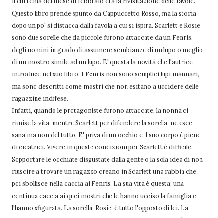
il cui tema del mese di febbraio era la rivisitazione delle favole.
Questo libro prende spunto da Cappuccetto Rosso, ma la storia
dopo un po' si distacca dalla favola a cui si ispira. Scarlett e Rosie
sono due sorelle che da piccole furono attaccate da un Fenris,
degli uomini in grado di assumere sembianze di un lupo o meglio
di un mostro simile ad un lupo. E' questa la novità che l'autrice
introduce nel suo libro. I Fenris non sono semplici lupi mannari,
ma sono descritti come mostri che non esitano a uccidere delle
ragazzine indifese.
Infatti, quando le protagoniste furono attaccate, la nonna ci
rimise la vita, mentre Scarlett per difendere la sorella, ne esce
sana ma non del tutto. E' priva di un occhio e il suo corpo è pieno
di cicatrici. Vivere in queste condizioni per Scarlett è difficile.
Sopportare le occhiate disgustate dalla gente o la sola idea di non
riuscire a trovare un ragazzo creano in Scarlett una rabbia che
poi sbollisce nella caccia ai Fenris. La sua vita è questa: una
continua caccia ai quei mostri che le hanno ucciso la famiglia e
l'hanno sfigurata. La sorella, Rosie, è tutto l'opposto di lei. La