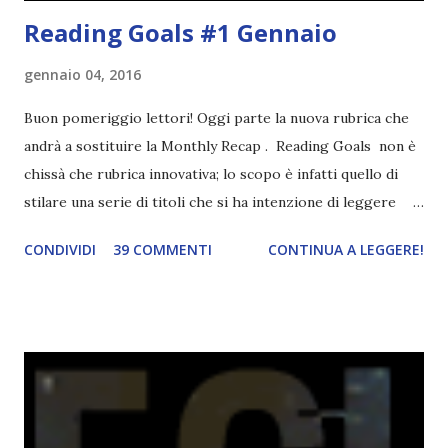
Reading Goals #1 Gennaio
gennaio 04, 2016
Buon pomeriggio lettori! Oggi parte la nuova rubrica che
andrà a sostituire la Monthly Recap . Reading Goals non è
chissà che rubrica innovativa; lo scopo è infatti quello di
stilare una serie di titoli che si ha intenzione di leggere
durante il mese e di riepilogare le letture fatte. E' anche
CONDIVIDI
39 COMMENTI
CONTINUA A LEGGERE!
una rubrica per tenere sotto controllo le reading
challenge, perché quest'anno sono veramente decisa a
portarne a termine un bel po'. Non tanto perché cavolo, ho
terminato una sfida, sono Dio!, ma piuttosto perché voglio
spaziare con i generi letterari e non limitarmi al fantasy.
Per farvi un esempio nel 2015 mi sembra di aver letto
troppi libri impegnativi e davvero pochi libri "leggeri", il