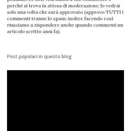
s
perché si trova in attesa di moderazione; lo vedrai
t
solo una volta che sarà approvato (approvo TUTTI i
a
commenti tranne lo spam; inoltre facendo così
u
riusciamo a rispondere anche quando commenti un
n
articolo scritto anni fa).
c
o
m
Post popolari in questo blog
m
e
n
t
o