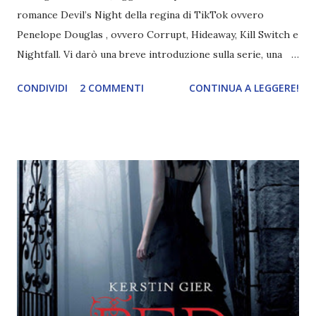
romance Devil’s Night della regina di TikTok ovvero
Penelope Douglas , ovvero Corrupt, Hideaway, Kill Switch e
Nightfall. Vi darò una breve introduzione sulla serie, una
spiegazione dei personaggi principali e l’ordine di lettura ,
CONDIVIDI
2 COMMENTI
CONTINUA A LEGGERE!
e anche un breve commento sui libri singoli. I libri sono in
ordine di lettura, in modo che sappiate esattamente dove
iniziare, come continuare e soprattutto dove finire con la
storia dei Cavalieri! Titolo: Corrupt - Il mio sbaglio più
grande (Devil's Night 1#) Autrice : Penelope Douglas
Pagine: 448 Editore: Newton Compton Editori
Pubblicazione: 10 Gennaio 2023 Traduttore: Laura Lancini
Trama: “Si chiama Michael Crist. È il fratello maggiore del
mio ragazzo ed è come quei film dell'orrore che guardi
coprendoti gli occhi. È bellissimo, forte, e assolutamente
terrificante. Non mi vede neppure. Ma io l'ho notato. L'ho
visto, l'ho sentito. Le cose che ha fatto, i misfatti ch...