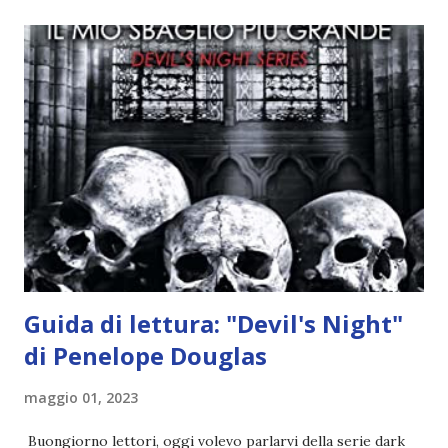
quando stanno iniziando ad avere dei risultati che spunta un
angelo puro, Elemiah. Ma, a differenza di cosa pensano,
l'angelo non ha intenzione di fare una strage, piuttosto è lì
per avvertili che Mikael non è più "l'angelo puro" che
credono e che potrebbe aver ucciso altri mezzi angeli, tipo
Rafael. A quelle parole, Haniel seguito da altri ibridi, si reca
nell'appartamento, senza risultati. Infine cercano nella
chiesetta. Lì trovano Rafael alle prese con gli angeli puri,
ma questa volta ...
Guida di lettura: "Devil's Night"
di Penelope Douglas
maggio 01, 2023
Buongiorno lettori, oggi volevo parlarvi della serie dark