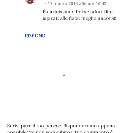
17 marzo 2014 alle ore 16:42
È carinissimo! Poi se adori i libri
ispirati alle fiabe meglio ancora!!
RISPONDI
P
Scrivi pure il tuo parere. Risponderemo appena
o
possibile! Se non vedi subito il tuo commento è