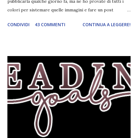
pubblicarla qualche giorno fa, ma ne ho provate di tutti i
colori per sistemare quelle immagini e fare un post
ordinato! Ora finalmente ci sono riuscita! IN LIBRERIA Per
CONDIVIDI
43 COMMENTI
CONTINUA A LEGGERE!
leggere la trama cliccate sulla copertina. Vi ho segnalato
solo alcune delle uscite, quelle che più hanno attirato la mia
attenzione. Phobia - Wulf Dorn \\ 11 settembre. Ho
sentito parlare benissimo di questo autore per quanto
riguarda i suoi romanzi thriller. Per il momento sono
troppo fissata con questo genere ma ho letto pochi libri
thriller e vorrei davvero iniziarne qualcuno. Attraverso il
fuoco - Josephine Angeline \\ 19 settembre. Qualsiasi
libro cita anche soltanto "Salem" deve essere
assolutamente mio. Sono affascinata dalla storia delle
streghe di Salem e se oltre alle streghe aggiungiamo
mondi paralleli e gemelle malefiche, la mia curiosità monta
alle st...