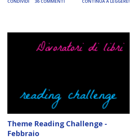
CONDIVIDI
36 COMMENTI
CONTINUA A LEGGERE!
troppo creare un nuovo banner xD Nella puntata di oggi vi
parlerò di cosa non sopporto in un libro, più nello specifico
Cosa mi fa alzare gli occhi al cielo quando leggo un libro .
Quante volte vi è capitato di trovare sempre gli stessi modi
di dire in un libro? Ad esempio, i capelli arruffati . TUTTI I
RAGAZZI nei libri hanno i capelli arruffati. Vabbè, c'è crisi, il
pettine costa. Dovrei regalarglielo io uno. O magari del gel.
Fatto sta che nella realtà i ragazzi con i capelli così
sembrano degli scappati di casa. Ah, poi ci sono le ciocche
ribelli. Che monelli, che trasgry. Oppure tutti i personaggi
dei libri sono dei grandi lettori, fatto sta che io non ho mai
trovato una scena in ...
Theme Reading Challenge -
Febbraio