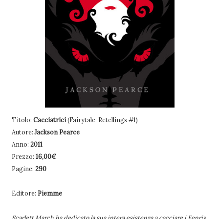
Titolo:
Cacciatrici
(Fairytale Retellings #1)
Autore:
Jackson Pearce
Anno:
2011
Prezzo:
16,00€
Pagine:
290
Editore:
Piemme
Scarlett March ha dedicato la sua intera esistenza a cacciare i Fenris,