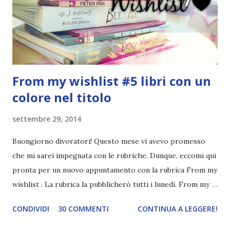
ispirato alle favole (D:), tutte voi lasciate solo un titolo e
poi a random ne sceglierò tre! Aggiornerò il post, oppure
potrete trova...
From my wishlist #5 libri con un
colore nel titolo
settembre 29, 2014
Buongiorno divoratori! Questo mese vi avevo promesso
che mi sarei impegnata con le rubriche. Dunque, eccomi qui
pronta per un nuovo appuntamento con la rubrica From my
wishlist . La rubrica la pubblicherò tutti i lunedì. From my
wishlist è una rubrica settimanale (lunedì) che ho inventato
CONDIVIDI
30 COMMENTI
CONTINUA A LEGGERE!
io. Lo scopo della rubrica è mostrarvi tre libri della mia
wishlist a seconda del tema della settimana. I temi potete