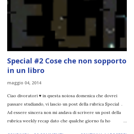
che non è sempre un bene. Credo che sia stata la principale
causa per il mio calo di letture. Comunque, ogni mese -
nessun giorno fisso, però - pubblicherò questo post.
Spero che la rubrica sia di vostro gradimento. GENNAIO
TBR+OBIETTIVI Questa è la mia tbr del mese...
Special #2 Cose che non sopporto
in un libro
maggio 04, 2014
Ciao divoratori ♥ in questa noiosa domenica che dovrei
passare studiando, vi lascio un post della rubrica Special .
Ad essere sincera non mi andava di scrivere un post della
rubrica weekly recap dato che qualche giorno fa ho
pubblicato la monthly recap . Scusate, ma mi scocciava