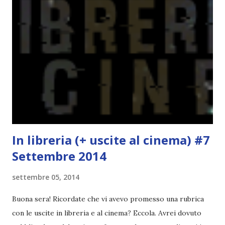
la ce avesse deciso di pubblicare la trilogia in un unico libro,
probabilmente lo avrei apprezzato molto di più. Red è
molto introduttivo, nel senso che in trecento pagine non
succede un bel niente. E non ha nemmeno un finale ._.
finisce esattamente nel bel mezzo della storia (anzi, quale
"mezzo" della storia? Questa storia ha praticamente solo
l'inizio!). Stessa cosa con Blue , stessa...
In libreria (+ uscite al cinema) #7
Settembre 2014
settembre 05, 2014
Buona sera! Ricordate che vi avevo promesso una rubrica
con le uscite in libreria e al cinema? Eccola. Avrei dovuto