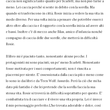
caccia non significa tanto quanto per Scarlett, ma non può farne a
meno. Lei caccia perché si sente in debito con la sorella. Ma
quando si trasferiscono in città, Rosie inizia a vedere la sua vita in
modo diverso. Per una volta inizia a pensare che potrebbe esserci
altro oltre alla caccia e il rapporto con la sorella inizia ad avere alti
e bassi. Inoltre c'è di mezzo anche Silas, amico d'infanzia nonché
compagno di caccia delle due sorelle, che metterà in difficoltà
Rosie.
Il libro mi è piaciuto tanto, nonostante alcune pecche. I
protagonisti mi sono piaciuti, un po' meno Scarlett. Nonostante
fosse motivata per i suoi comportamenti, non è riuscita a
piacermi per niente. E' ossessionata dalla caccia più o meno come
lo sono io dai libri e da Teen Wolf. Assurdo. Però la ciò che mi ha
dato più fastidio è che lei pretende che la sorella faccia la sua
stessa vita. Rosie si troverà in difficoltà soprattutto per questo. E'
combattuta tra il cacciare e il vivere una vita propria. Lei è invece
il mio personaggio preferito.L'ho trovata adorabile e dolce, così