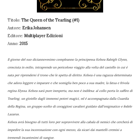
Titolo:
The Queen of the Tearling (#1)
Autore:
Erika Johansen
Editore:
Multiplayer Edizioni
Anno:
2015
Il giorno del suo diciannovesimo compleanno la principessa Kelsea Raleigh Glynn,
cresciuta in esilio, intraprende un pericoloso viaggio alla volta del castello in cui è
nata per riprendersi il trono che le spetta di diritto. Kelsea è una ragazza determinata
che adora leggere e imparare e che somiglia ben poco a sua madre, la fatua e frivola
regina Elyssa. Kelsea sarà pure inesperta, ma non è indifesa: al collo porta lo zaffiro di
Tearling, un gioiello dagli immensi poteri magici, ed è accompagnata dalla Guardia
della Regina, un gruppo scelto di coraggiosi cavalieri guidato dall’enigmatico e fedele
Lazarus.
Kelsea avrà bisogno di tutti loro per sopravvivere alla cabala di nemici che cercherà di
impedire la sua incoronazione con ogni mezzo, da sicari dai mantelli cremisi a
tremendi incantesimi di sangue.