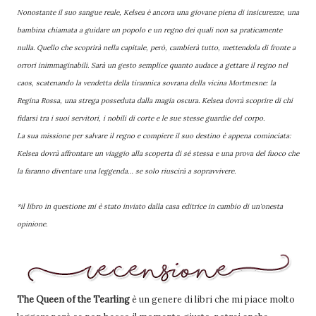
Nonostante il suo sangue reale, Kelsea è ancora una giovane piena di insicurezze, una
bambina chiamata a guidare un popolo e un regno dei quali non sa praticamente
nulla. Quello che scoprirà nella capitale, però, cambierà tutto, mettendola di fronte a
orrori inimmaginabili. Sarà un gesto semplice quanto audace a gettare il regno nel
caos, scatenando la vendetta della tirannica sovrana della vicina Mortmesne: la
Regina Rossa, una strega posseduta dalla magia oscura. Kelsea dovrà scoprire di chi
fidarsi tra i suoi servitori, i nobili di corte e le sue stesse guardie del corpo.
La sua missione per salvare il regno e compiere il suo destino è appena cominciata:
Kelsea dovrà affrontare un viaggio alla scoperta di sé stessa e una prova del fuoco che
la faranno diventare una leggenda… se solo riuscirà a sopravvivere.
*il libro in questione mi è stato inviato dalla casa editrice in cambio di un'onesta
opinione.
The Queen of the Tearling
è un genere di libri che mi piace molto