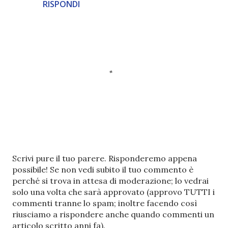
RISPONDI
P
Scrivi pure il tuo parere. Risponderemo appena
o
possibile! Se non vedi subito il tuo commento è
s
perché si trova in attesa di moderazione; lo vedrai
t
solo una volta che sarà approvato (approvo TUTTI i
a
commenti tranne lo spam; inoltre facendo così
u
riusciamo a rispondere anche quando commenti un
n
articolo scritto anni fa).