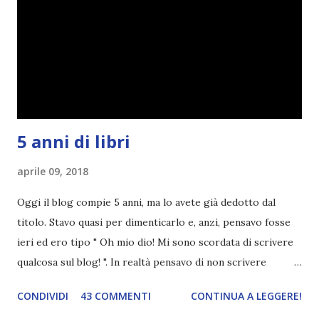
5 anni di libri
aprile 09, 2018
Oggi il blog compie 5 anni, ma lo avete già dedotto dal
titolo. Stavo quasi per dimenticarlo e, anzi, pensavo fosse
ieri ed ero tipo " Oh mio dio! Mi sono scordata di scrivere
qualcosa sul blog! ". In realtà pensavo di non scrivere
completamente niente perché i 'blogversary' stanno
CONDIVIDI
43 COMMENTI
CONTINUA A LEGGERE!
diventando un po' come i miei compleanni. Semplicemente