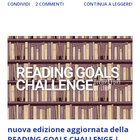
CONDIVIDI
2 COMMENTI
CONTINUA A LEGGERE!
e anche un breve commento sui libri singoli. I libri sono in
ordine di lettura, in modo che sappiate esattamente dove
iniziare, come continuare e soprattutto dove finire con la
storia dei Cavalieri! Titolo: Corrupt - Il mio sbaglio più
grande (Devil's Night 1#) Autrice : Penelope Douglas
Pagine: 448 Editore: Newton Compton Editori
Pubblicazione: 10 Gennaio 2023 Traduttore: Laura Lancini
Trama: “Si chiama Michael Crist. È il fratello maggiore del
mio ragazzo ed è come quei film dell'orrore che guardi
coprendoti gli occhi. È bellissimo, forte, e assolutamente
terrificante. Non mi vede neppure. Ma io l'ho notato. L'ho
visto, l'ho sentito. Le cose che ha fatto, i misfatti ch...
nuova edizione aggiornata della
READING GOALS CHALLENGE |