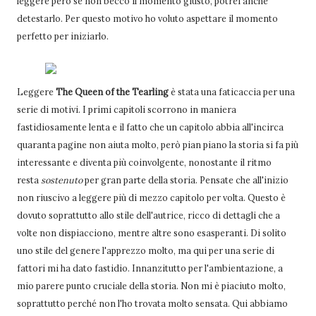
leggere però se non becco il momento giusto, potrei anche
detestarlo. Per questo motivo ho voluto aspettare il momento
perfetto per iniziarlo.
Leggere
The Queen of the Tearling
è stata una faticaccia per una
serie di motivi. I primi capitoli scorrono in maniera
fastidiosamente lenta e il fatto che un capitolo abbia all'incirca
quaranta pagine non aiuta molto, però pian piano la storia si fa più
interessante e diventa più coinvolgente, nonostante il ritmo
resta
sostenuto
per gran parte della storia. Pensate che all'inizio
non riuscivo a leggere più di mezzo capitolo per volta. Questo è
dovuto soprattutto allo stile dell'autrice, ricco di dettagli che a
volte non dispiacciono, mentre altre sono esasperanti. Di solito
uno stile del genere l'apprezzo molto, ma qui per una serie di
fattori mi ha dato fastidio. Innanzitutto per l'ambientazione, a
mio parere punto cruciale della storia. Non mi è piaciuto molto,
soprattutto perché non l'ho trovata molto sensata. Qui abbiamo