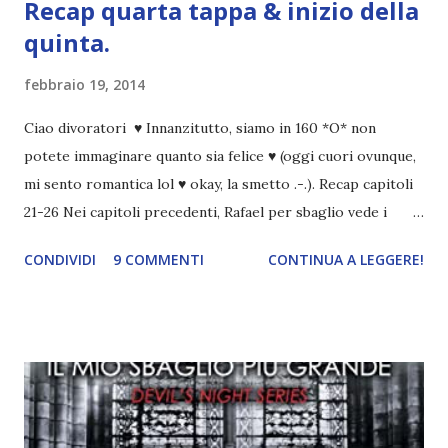
Recap quarta tappa & inizio della
quinta.
febbraio 19, 2014
Ciao divoratori ♥ Innanzitutto, siamo in 160 *O* non
potete immaginare quanto sia felice ♥ (oggi cuori ovunque,
mi sento romantica lol ♥ okay, la smetto .-.). Recap capitoli
21-26 Nei capitoli precedenti, Rafael per sbaglio vede i
ricordi di Haniel e i due litigano. In seguito, i mezzi angeli si
CONDIVIDI
9 COMMENTI
CONTINUA A LEGGERE!
incontrano e Hesediel mostra loro come combattere i puri.
Alcuni sono increduli, altri incerti che sia una buona
idea..fatto sta' che si mettono all'opera. Ma è proprio
quando stanno iniziando ad avere dei risultati che spunta un
angelo puro, Elemiah. Ma, a differenza di cosa pensano,
l'angelo non ha intenzione di fare una strage, piuttosto è lì
per avvertili che Mikael non è più "l'angelo puro" che