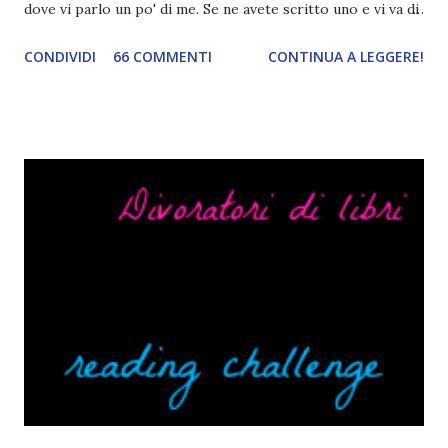
dove vi parlo un po' di me. Se ne avete scritto uno e vi va di
condividerlo, sentitevi liberi di lasciare il link nei commenti,
CONDIVIDI
66 COMMENTI
CONTINUA A LEGGERE!
mi piacerebbe tanto leggerlo c: 25 FATTI LIBRESCHI SU DI
ME Quando leggo un libro rilegato solitamente tolgo la
cover perché non voglio si rovini Non mi faccio problemi a
sottolineare un libro con la matita ( a volte mi capita anche
di commentare certi passaggi con le faccine ahaha), però se
per sbaglio si piega un angolo o qualcuno lo evidenziasse
piangerei e mi salirebbe il nazismo. Mi lascio convincere
con facilità dalle cover. Ecco perché la mia lista di libri in
lingua da leggere è così lunga. Ah, e se la cover fa cagare di
solito tengo a snobbarlo . Ci sto lavorando su questo
problema. Non leggo sempre la trama o, meglio, lo faccio
solo in parte per godermi di più il lib...