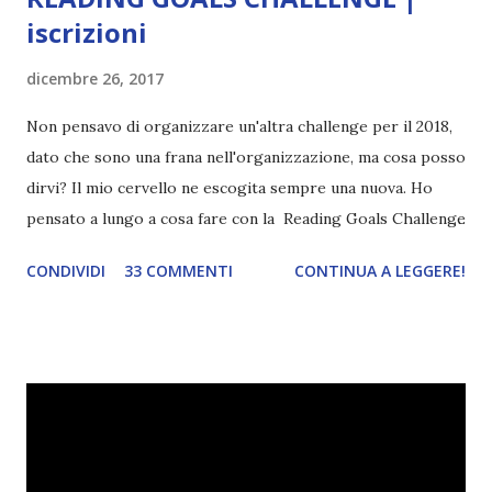
iscrizioni
dicembre 26, 2017
Non pensavo di organizzare un'altra challenge per il 2018,
dato che sono una frana nell'organizzazione, ma cosa posso
dirvi? Il mio cervello ne escogita sempre una nuova. Ho
pensato a lungo a cosa fare con la Reading Goals Challenge
. Io avrei continuato a prescindere con i miei obiettivi, ma
CONDIVIDI
33 COMMENTI
CONTINUA A LEGGERE!
ho scoperto che anche alcuni di voi avrebbero fatto così,
perciò ho pensato " perché non riprovarci? ". Ho pensato
cosa non ha funzionato (secondo me), ho fatto qualche
modifica ed ora eccomi qui con la Reading Goals Challenge
2.0.