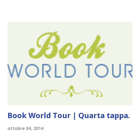
mi scoccia festeggiarli perché tanto ogni anno dico sempre
le solite cose (e in effetti gli ultimi quattro blogversary
sembrano fatti tutti con lo stampino.. NO, NON
CERCATELI, SONO IMBARAZZANTI!) . Però cavolo, sono
cinque anni e non sono pochi . Il blog è praticamente
l'unica cosa della mia vita che ho continuato con costanza
(più o meno) e non come le tremila cose che inizio per poi
lasciare a metà. Tra l'altro ripenso a circa un anno e mezzo
fa, quando non sapevo più che farmene di D ivoratori di
libri . Quindi pubblicare un post celebrativo era il minimo
che potessi fare. All'inizio non avevo idea che il ...
Book World Tour | Quarta tappa.
ottobre 04, 2014