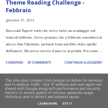
Theme Reading Challenge -
Febbraio
gennaio 31, 2014
Rieccomi! Sapete tutti che avevo fatto un sondaggio sul
tema di febbraio. Avevo pensato che a febbraio essendoci in
mezzo San Valentino, un buon tema sarebbe stato quello
dell'amore. Ma avevo storto il naso io in primis. Poi come
tema era troppo vago. Così avevo deciso di rendere le cose
CONDIVIDI
35 COMMENTI
CONTINUA A LEGGERE!
più difficili e fare decidere a voi lettori tra storie d'amore
da diabete, storie d'amore/odio, storie strappalacrime. Ma,
visto che decido sempre di testa mia, due giorni prima della
This site uses cookies from Google to deliver its services
and to analyze traffic. Your IP address and user-agent are
fine di gennaio, ho pensato ad un tema interessante. Potevo
shared with Google along with performance and security
farlo benissimo il prossimo mese, però visto che avrei
metrics to ensure quality of service, generate usage
statistics, and to detect and address abuse.
fatto decidere a uno di voi, il mese di febbraio era perfetto.
LEARN MORE
GOT IT
Dunque qual è questo tema, vi starete chiedendo. Il tema di