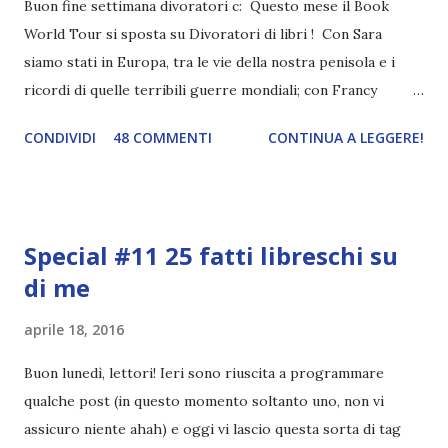
Buon fine settimana divoratori c: Questo mese il Book
World Tour si sposta su Divoratori di libri ! Con Sara
siamo stati in Europa, tra le vie della nostra penisola e i
ricordi di quelle terribili guerre mondiali; con Francy
abbiamo esplorato i territori asiatici; con Mel e Mys
CONDIVIDI
48 COMMENTI
CONTINUA A LEGGERE!
abbiamo vagato nella savana. Ora preparate le valigie che si
va in OCEANIA ! Se volete rinfrescarvi la memoria, potete
trovare le regole nel post introduttivo , mentre la classifica
potete trovarla a questo link . Adesso passiamo agli
Special #11 25 fatti libreschi su
obiettivi! OBIETTIVI Iniziamo con un obiettivo facile facile:
di me
un libro ambientato in Australia . Mare, mare, mare !
L'Oceania è circondata dal mare! Un libro nel quale il mare è
aprile 18, 2016
l'elemento fondamentale. Un libro sulle sirene, un libro con
protagonisti dei surfisti.. un libro importante nella storia
Buon lunedì, lettori! Ieri sono riuscita a programmare
della letteratura australiana, neozelandese, ecc . l'Oceania
qualche post (in questo momento soltanto uno, non vi
è ricca di natura! Leggete un libro con una cover molto, ...
assicuro niente ahah) e oggi vi lascio questa sorta di tag