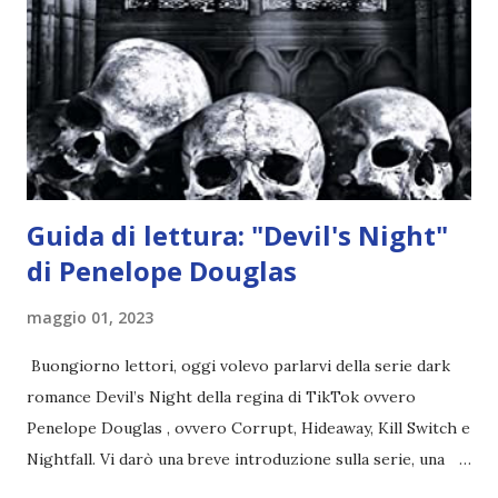
credono e che potrebbe aver ucciso altri mezzi angeli, tipo
Rafael. A quelle parole, Haniel seguito da altri ibridi, si reca
nell'appartamento, senza risultati. Infine cercano nella
chiesetta. Lì trovano Rafael alle prese con gli angeli puri,
ma questa volta ...
Guida di lettura: "Devil's Night"
di Penelope Douglas
maggio 01, 2023
Buongiorno lettori, oggi volevo parlarvi della serie dark
romance Devil’s Night della regina di TikTok ovvero
Penelope Douglas , ovvero Corrupt, Hideaway, Kill Switch e
Nightfall. Vi darò una breve introduzione sulla serie, una
spiegazione dei personaggi principali e l’ordine di lettura ,