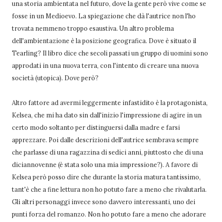
una storia ambientata nel futuro, dove la gente però vive come se
fosse in un Medioevo. La spiegazione che dà l'autrice non l'ho
trovata nemmeno troppo esaustiva. Un altro problema
dell'ambientazione è la posizione geografica. Dove è situato il
Tearling? Il libro dice che secoli passati un gruppo di uomini sono
approdati in una nuova terra, con l'intento di creare una nuova
società (utopica). Dove però?
Altro fattore ad avermi leggermente infastidito è la protagonista,
Kelsea, che mi ha dato sin dall'inizio l'impressione di agire in un
certo modo soltanto per distinguersi dalla madre e farsi
apprezzare. Poi dalle descrizioni dell'autrice sembrava sempre
che parlasse di una ragazzina di sedici anni, piuttosto che di una
diciannovenne (è stata solo una mia impressione?). A favore di
Kelsea però posso dire che durante la storia matura tantissimo,
tant'è che a fine lettura non ho potuto fare a meno che rivalutarla.
Gli altri personaggi invece sono davvero interessanti, uno dei
punti forza del romanzo. Non ho potuto fare a meno che adorare