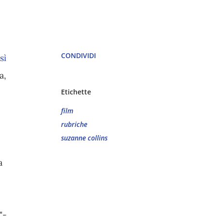
CONDIVIDI
sì
a,
Etichette
film
rubriche
suzanne collins
a
"-