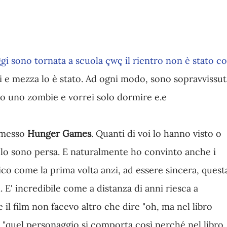
ggi sono tornata a scuola çwç il rientro non è stato co
ei e mezza lo è stato. Ad ogni modo, sono sopravvissut
ro uno zombie e vorrei solo dormire e.e
asmesso
Hunger Games
. Quanti di voi lo hanno visto o
 lo sono persa. E naturalmente ho convinto anche i
ico come la prima volta anzi, ad essere sincera, quest
. E' incredibile come a distanza di anni riesca a
e il film non facevo altro che dire "oh, ma nel libro
.", "quel personaggio si comporta così perché nel libro..