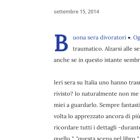
settembre 15, 2014
B
uona sera divoratori
. O
♥
traumatico. Alzarsi alle s
anche se in questo istante semb
Ieri sera su Italia uno hanno tr
rivisto? Io naturalmente non me
miei a guardarlo. Sempre fantast
volta lo apprezzato ancora di più
ricordare tutti i dettagli -durant
quello..", "questa scena nel libro.