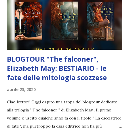
BLOGTOUR "The falconer",
Elizabeth May: BESTIARIO - le
fate delle mitologia scozzese
aprile 23, 2020
Ciao lettori! Oggi ospito una tappa del blogtour dedicato
alla trilogia " The falconer " di Elizabeth May . Il primo
volume è uscito qualche anno fa con il titolo " La cacciatrice
di fate ", ma purtroppo la casa editrice non ha più