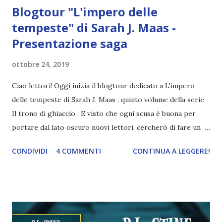
Blogtour "L'impero delle
tempeste" di Sarah J. Maas -
Presentazione saga
ottobre 24, 2019
Ciao lettori! Oggi inizia il blogtour dedicato a L'impero
delle tempeste di Sarah J. Maas , quinto volume della serie
Il trono di ghiaccio . E visto che ogni scusa è buona per
portare dal lato oscuro nuovi lettori, cercherò di fare un
breve quadro generale della serie e infine, per i lettori che
CONDIVIDI
4 COMMENTI
CONTINUA A LEGGERE!
attendono questo volume, parlerò di quello che vi aspetta
ne L'impero delle tempeste . Buona lettura! Titolo:
L'impero delle tempeste Serie: Il trono di ghiaccio 5
Autore: Sarah J. Maas Pagine: 688 Editore: Oscar
Mondadori Data di uscita: 5 novembre 2019 Preordinalo al