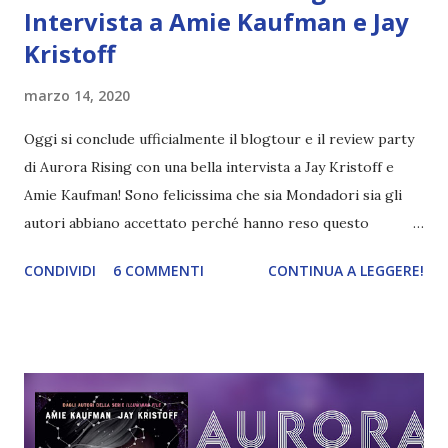
Intervista a Amie Kaufman e Jay
Kristoff
marzo 14, 2020
Oggi si conclude ufficialmente il blogtour e il review party
di Aurora Rising con una bella intervista a Jay Kristoff e
Amie Kaufman! Sono felicissima che sia Mondadori sia gli
autori abbiano accettato perché hanno reso questo
blogtour ancora più speciale! Nel mio post troverete solo
CONDIVIDI
6 COMMENTI
CONTINUA A LEGGERE!
le risposte alle mie domande, mentre da Anima in Penna e
Debs' Court of Dreams troverete le altre. T itolo: Aurora
Rising Autore: Amie Kaufman, Jay Kristoff Serie:
AuroraCircle_01 Pagine: 300 Editore: Mondadori Compralo
a 16,91€ È l'anno 2380 e ai cadetti dell'ultimo anno
dell'Aurora Academy sta per essere affidata la prima vera
missione. L'allievo migliore della scuola, Tyler Jones, sa che,