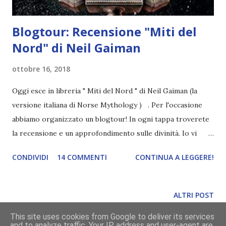
Blogtour: Recensione "Miti del
Nord" di Neil Gaiman
ottobre 16, 2018
Oggi esce in libreria " Miti del Nord " di Neil Gaiman (la
versione italiana di Norse Mythology ) . Per l'occasione
abbiamo organizzato un blogtour! In ogni tappa troverete
la recensione e un approfondimento sulle divinità. Io vi
parlerò precisamente di Loki e i suoi figli . Enjoy! Titolo:
CONDIVIDI
14 COMMENTI
CONTINUA A LEGGERE!
Miti del Nord Autore: Neil Gaiman Pagine: 225 Editore:
Mondadori Anno: 2018 Compralo a 11,05€ Odino il
supremo, saggio, audace e astuto; Thor, suo figlio,
ALTRI POST
incredibilmente forte ma non certo il più intelligente fra gli
This site uses cookies from Google to deliver its services
dèi; e Loki, figlio di un gigante, fratello di sangue di Odino,
and to analyze traffic. Your IP address and user-agent are