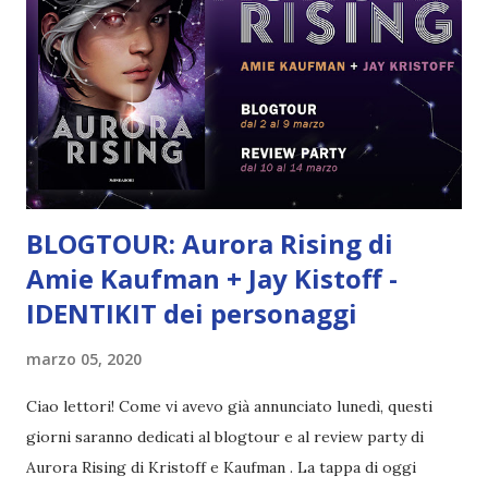
proprio in virtù della sua eccellenza, gli verrà concesso di
comporre a suo piacimento la propria crew e per questo
sogna già di reclutare la squadra perfetta. Peccato che, a
causa del suo voler fare l'eroe a tutti i costi, come
punizione gli vengano assegnati d'ufficio i cad...
BLOGTOUR: Aurora Rising di
Amie Kaufman + Jay Kistoff -
IDENTIKIT dei personaggi
marzo 05, 2020
Ciao lettori! Come vi avevo già annunciato lunedì, questi
giorni saranno dedicati al blogtour e al review party di
Aurora Rising di Kristoff e Kaufman . La tappa di oggi