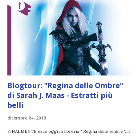
Dea Planeta Anno: 2019 Acquista il libro Sarà per colpa delle
lunghe giornate oziose o forse del caldo insopportabile
che manda tutti fuori di testa, ma non esiste momento
migliore dell'estate per innamorarsi. Ne sono convinti
anche Veronica Roth, Cassandra Clare e altri dieci autori
internazionali che ci regalano questa raccolta di racconti.
Dodici storie romantiche, unite dal doppio...
Blogtour: "Regina delle Ombre"
di Sarah J. Maas - Estratti più
belli
dicembre 04, 2018
FINALMENTE esce oggi in libreria " Regina delle ombre ", il