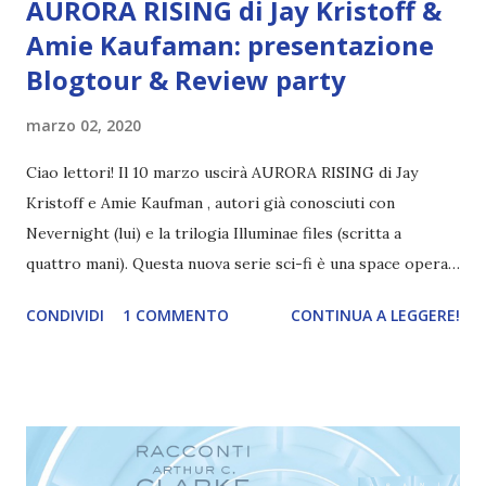
AURORA RISING di Jay Kristoff &
Amie Kaufaman: presentazione
Blogtour & Review party
marzo 02, 2020
Ciao lettori! Il 10 marzo uscirà AURORA RISING di Jay
Kristoff e Amie Kaufman , autori già conosciuti con
Nevernight (lui) e la trilogia Illuminae files (scritta a
quattro mani). Questa nuova serie sci-fi è una space opera
che guarda molto alla precedente trilogia di fantascienza e
CONDIVIDI
1 COMMENTO
CONTINUA A LEGGERE!
attinge alla cultura pop. I protagonisti di questa avventura
sono ben sette (tra umani, alieni e elfi-alieni) e si ritrovano
a fare squadra perché Tyler, il leader, non si è presentato
alle selezioni, troppo impegnato a fare l'eroe! Quindi si
becca la peggiore squadra. Peccato che il destino
dell'universo sembra essere proprio nelle mani della