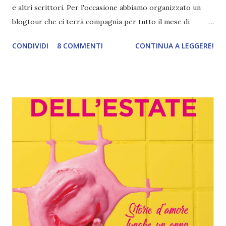
e altri scrittori. Per l'occasione abbiamo organizzato un
blogtour che ci terrà compagnia per tutto il mese di
ottobre. In ogni tappa vi faremo conoscere meglio le
CONDIVIDI
8 COMMENTI
CONTINUA A LEGGERE!
storie e i loro autori. Seguiteci per scoprirne di più! Oggi
tocca a me aprire le danze e vi parlo del primo racconto
della raccolta che è esattamente quello scritto da Stine.
Curiosi di scoprire di cosa parla e se mi è piaciuto? Titolo:
Storie da brividi Autore: autori vari Pagine: 396 Editore:
Mondadori Anno: 2019 Compralo a 15,30€ Vi piace quel
brivido di terrore che vi corre lungo la schiena quando
leggete un libro? Quella tensione che irrigidisce ogni
singolo muscolo del vostro corpo e vi toglie il respiro?
Allora siete nel posto giusto. Età di lettura: da 10 anni.
Recensione "La miglior vendetta" di R. L. Stine Chi mi segue
da un po' sa già che da ...