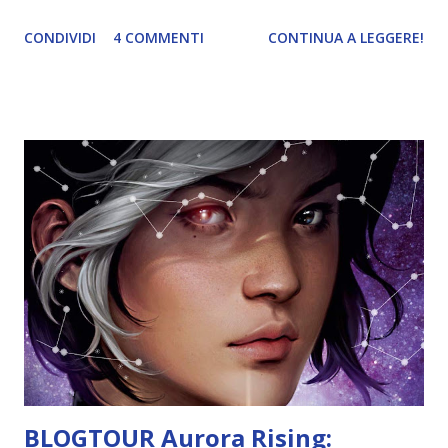
proseguito la pubblicazione. Per fortuna i seguiti sono
CONDIVIDI
4 COMMENTI
CONTINUA A LEGGERE!
stati tradotti amatorialmente e quindi non avete più scuse!
Dovete recuperare questa meravigliosa trilogia! Se non
siete ancora convinti, seguite questo blogtour per scoprire
qualcosa di più sulla storia e magari decidere se fa per voi.
Io oggi vi parlerò delle fate che trovate in questo libro e
farò un confronto con la mitologia . Prima però vi lascio
tutte le informazioni sul libro! Titolo: La cacciatrice di fate
Autore: Elizabeth May Seguiti: The fallen kingdom , The
vanishing throne Pagine: 310 Editore: Sperling & Kupfer
Compralo a 8,99€ Lady Aileana non ha paura della notte: è
nelle pieghe del buio che può compiere la sua missione.
Non ha paura degli strett...
BLOGTOUR Aurora Rising: