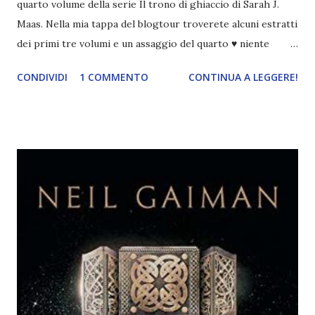
quarto volume della serie Il trono di ghiaccio di Sarah J.
Maas. Nella mia tappa del blogtour troverete alcuni estratti
dei primi tre volumi e un assaggio del quarto ♥️ niente
spoiler, promesso! Titolo: Regina delle ombre Autore:
CONDIVIDI
1 COMMENTO
CONTINUA A LEGGERE!
Sarah J. Maas Serie: Il trono di ghiaccio #4 0.5 La lama
dell'assassina , 1. Il trono di ghiaccio , 2. La corona di
mezzanotte , 3. La corona di fuoco , 4. Regina delle
ombre , 5. Empire of storms , 6. Tower of dawn , 7.
Kingdom of Ash Pagine: 654 Editore: Mondadori Compralo
su amazon Ancora una volta nascosta sotto il suo manto da
assassina, Celaena è tornata a Rithfold, ma non è più una
schiava. Ora è Aelin Ashryver Galathynius, Regina di
Terrasen. Tuttavia, prima di riprendere il trono che le
spetta, dovrà ancora combattere: scavare tra i ricordi più
dolorosi, battersi per la sopravvivenza e lottare contro una
pass...