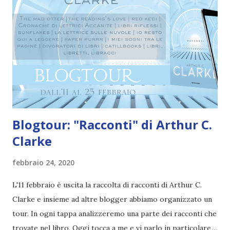
squadra 312... Titolo: Aurora Rising Autore: Amie Kaufman,
Jay Kristoff Serie: AuroraCircle_01 Pagine: 300 Editore:
Mondadori Data di uscita: 10 marzo 2020 Preordinarlo a
16,91€ È l'anno 2380 e ai cadetti dell'ultimo anno dell'Aurora
Academy sta per essere affidata la prima vera missione.
L'allievo migliore della scuola, Tyler...
Blogtour: "Racconti" di Arthur C.
Clarke
febbraio 24, 2020
L'11 febbraio è uscita la raccolta di racconti di Arthur C.
Clarke e insieme ad altre blogger abbiamo organizzato un
tour. In ogni tappa analizzeremo una parte dei racconti che
trovate nel libro. Oggi tocca a me e vi parlo in particolare