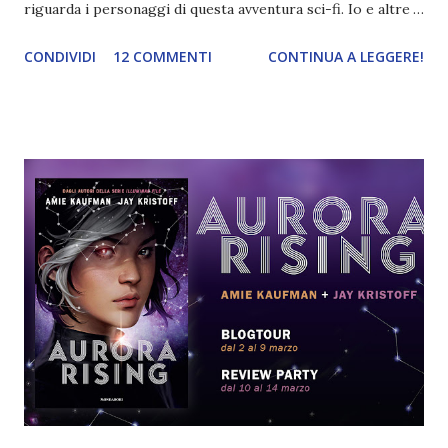
riguarda i personaggi di questa avventura sci-fi. Io e altre
blogger vi presentiamo un protagonista a testa attraverso
CONDIVIDI
12 COMMENTI
CONTINUA A LEGGERE!
un identikit e una breve descrizione. Nel mio post vi
presenterò il leader del gruppo, alias Tyler Capitan-
Figaggine Jones . NOME: Tyler COGNOME: Jones
NICKNAME: Ty, Pulce, Capitan Figaggine, Ragazzo D'oro
ETA': 19 SPECIE: umano OCCHI: azzurrissimissimi
CAPELLI: biondi arruffati SEGNI PARTICOLARI:
una cicatrice sul sopracciglio destro PARENTELE: Scarlett
Jones (sorella) , Jericho Jones ( padre ), madre non
pervenuta TEAM : Squadra 312 RUOLO: Alpha, Leader Tyler
Jones, se non l'avete capito è il più figo della squadra . Mi
correggo: il più figo di tutta la Legione Aurora. Un figo da
non-ci-posso-credere . E, apparentemente, anche il più
noioso ...