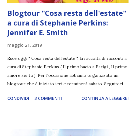
Blogtour "Cosa resta dell'estate"
a cura di Stephanie Perkins:
Jennifer E. Smith
maggio 21, 2019
Esce oggi " Cosa resta dell'estate ", la raccolta di racconti a
cura di Stephanie Perkins ( Il primo bacio a Parigi , Il primo
amore sei tu ). Per l'occasione abbiamo organizzato un
blogtour che è iniziato ieri e terminerà sabato. Seguiteci
per scoprirne di più sui racconti e sugli autori che hanno
CONDIVIDI
3 COMMENTI
CONTINUA A LEGGERE!
partecipato alla raccolta! Titolo: Cosa resta dell'estate
Autori: Cassandra Clare, Francesca Lia Block, Leigh
Bardugo, Jennifer E. Smith, Veronica Roth, Tim Federle,
Stephanie Perkins, Nina La Cour, Brandy Colbert, Lev
Grossman, Libba Bray, Jon Skovron Pagine: 445 Editore: