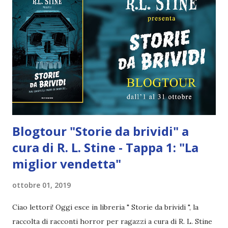
prezzo di 14,45€ La lunga strada dall'omicidio al trono è
appena cominciata per Aelin Galathynius, l'ultima
discendente della sua casata, la principessa perduta di
Terrasen che in molti conoscono come Celaena Sardothien.
I regni di Erilea stanno andando in frantumi attorno a lei.
Per salvare coloro che ama dalle forze dell'oscurità, dovrà
allearsi con i suoi nemici. Mentre la guerra incombe all...
Blogtour "Storie da brividi" a
cura di R. L. Stine - Tappa 1: "La
miglior vendetta"
ottobre 01, 2019
Ciao lettori! Oggi esce in libreria " Storie da brividi ", la
raccolta di racconti horror per ragazzi a cura di R. L. Stine