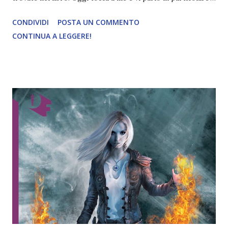
di questi: Il più lungo racconto di fantascienza mai scritto,
CONDIVIDI
POSTA UN COMMENTO
Playback, Cielo crudele, Herbert George Morley Roberts
CONTINUA A LEGGERE!
Wells, Crociata, Marea Neutronica, Riunione, Transito dalla
terra. Mi è particolarmente difficile parlarvi dei racconti
singolarmente perché me ne sono capitati di brevi (ad
accezione di due) quindi cercherò di dare un parare
generale. Per esempio Il più lungo racconto di
fantascienza mai scritto è una presa per i fondelli perché
mi aspettavo seriamente una storia lunga diverse pagine ,
invece si tratta di quattro righe messe in croce. Ed è
proprio questo il tipo di ironia di cui si serve Clarke nei
suoi racconti e che adoro. Ci son cascata in pieno! Clarke è
un autore versatile e fantasioso , spesso è difficile capire
dove...