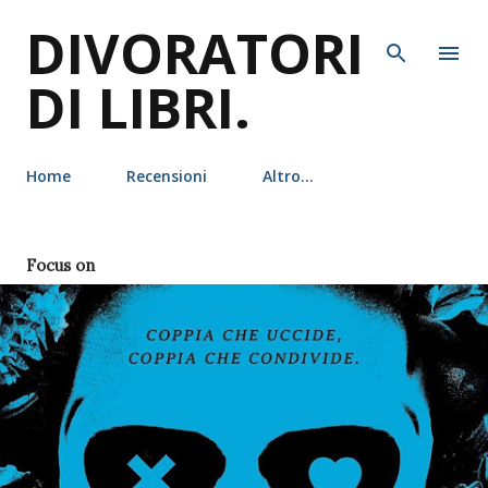
DIVORATORI
Passa ai contenuti principali
DI LIBRI.
Home
Recensioni
Altro…
P
Focus on
o
s
t