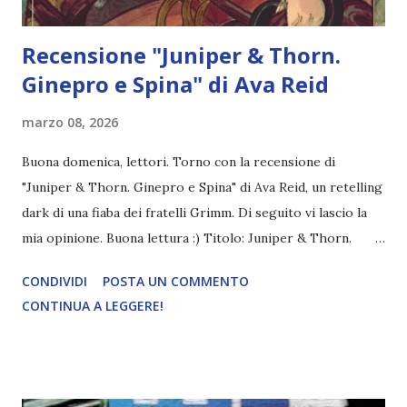
Recensione "Juniper & Thorn.
Ginepro e Spina" di Ava Reid
marzo 08, 2026
Buona domenica, lettori. Torno con la recensione di
"Juniper & Thorn. Ginepro e Spina" di Ava Reid, un retelling
dark di una fiaba dei fratelli Grimm. Di seguito vi lascio la
mia opinione. Buona lettura :) Titolo: Juniper & Thorn.
Ginepro e Spina Autore: Ava Reid Pagine: 320 Editore:
CONDIVIDI
POSTA UN COMMENTO
Ne/on Anno di pubblicazione: 2024 (ita) Acquistalo a 16,05€
CONTINUA A LEGGERE!
Marlinchen e le sue sorelle sono le ultime vere streghe di
Oblya, una città in cui la magia sta lasciando posto
all’industria. Considerate poco più che un’attrazione per
turisti, trascorrono le giornate curando clienti con rimedi