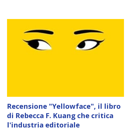
chirurgia dell’università, i tendoni di una fiera itinerante e
le fosse appena scavate dei cimiteri si aggira il controverso
scienziato Spencer Black. Figlio di un celebre anatomista,
Black si forma presso la prestigiosa Accademia di medicina,
dove sviluppa un’insolita teoria: le più famose creature
mitologiche della storia, come sirene, minotauri e arpie,
non sarebbero altro che gli antenati evolutivi della razza
umana. "Il codice delle creature estinte" contiene due
straordinarie opere in una. La prima è cost...
Recensione "Yellowface", il libro
di Rebecca F. Kuang che critica
l'industria editoriale