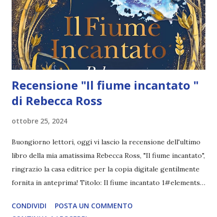
fosse suo, rielaborato quel tanto che basta. La storia,
incentrata sul misconosciuto contributo dei cinesi allo
sforzo bellico inglese durante la Prima guerra mondiale,
merita comunque d...
Recensione "Il fiume incantato "
di Rebecca Ross
ottobre 25, 2024
Buongiorno lettori, oggi vi lascio la recensione dell'ultimo
libro della mia amatissima Rebecca Ross, "Il fiume incantato",
ringrazio la casa editrice per la copia digitale gentilmente
fornita in anteprima! Titolo: Il fiume incantato 1#elements
of Cadence Autore: Rebecca Ross Data di pubblicazione: 8
CONDIVIDI
POSTA UN COMMENTO
ottobre 2024 Pagine: 480 Casa editrice: Fazi Traduttore: