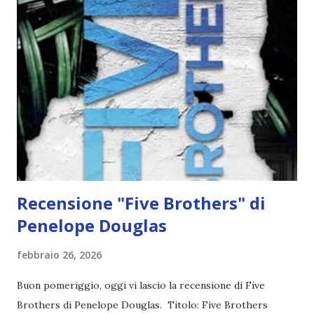
arcaici e incantesimi nostalgici, mentre tentano di
ammansire il padre, uno stregone tirannico e xenofobo, che
tiene le figlie rinchiuse nella casa fatiscente. Di notte, però,
riescono a sfuggire alla casa e al padre per godersi i palpiti
della città, in particolare il teatro del balletto di nuova
apertura, dove Marlinchen incontra un ballerino che le
catturerà il cuore. Ma man a mano che i loro incontri...
Recensione "Five Brothers" di
Penelope Douglas
febbraio 26, 2026
Buon pomeriggio, oggi vi lascio la recensione di Five
Brothers di Penelope Douglas. Titolo: Five Brothers