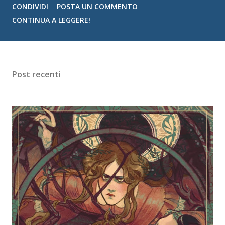
CONDIVIDI
POSTA UN COMMENTO
Autrice: Navessa Allen Pagine: 444 Editore: Mondadori
CONTINUA A LEGGERE!
Anno di pubblicazione: 2026 (ita) Prezzo: 12,99 €
disponibile in ebook, cartaceo e audiolibro Volevo un uomo
con un'anima nera come la notte. Qualcuno che mettesse a
ferro e fuoco il mondo per me. Aly Cappellucci ha trovato il
Post recenti
suo kink ideale: gli uomini mascherati online. Niente supera
la fantasia di un maschio tatuato e col volto coperto che le
dà la caccia. Ma non avrebbe mai immaginato che un
messaggio inviato da ubriaca avrebbe trasformato quei
sogni in realtà. Josh Hammond ha trascorso la sua vita
evitando le luci della ribalta, ma il suo personaggio online è
un'altra storia: ha milioni di follower, ma solo una gli
interessa,...