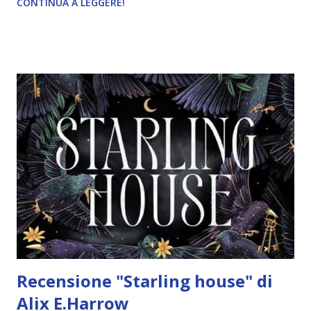
CONTINUA A LEGGERE!
Stefano Andrea Cresti "L’isola di Cadence è un luogo ricco
di magia: le notizie vengono diffuse dal vento, gli scialli
possono diventare resistenti come armature e ci sono lame
che con un piccolo taglio possono instillare una paura
profonda. Da tempo immemore, però, il territorio è diviso
dal confine dei clan, una lunga catena di rocce che separa
l’Est, dominato dai Tamerlaine, dall’Ovest, su cui regnano i
Breccan. Sono passati dieci anni da quando Jack Tamerlaine
ha lasciato Cadence per approdare sul continente, dove ha
dedicato la sua vita allo studio della musica. Ma quando
sull’isola le bambine iniziano a scomp...
Recensione "Starling house" di
Alix E.Harrow