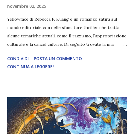
novembre 02, 2025
Yellowface di Rebecca F. Kuang è un romanzo satira sul
mondo editoriale con delle sfumature thriller che tratta
alcune tematiche attuali, come il razzismo, l'appropriazione
culturale e la cancel culture. Di seguito trovate la mia
opinione sul libro. Titolo: Yellowface Autore: Rebecca F.
CONDIVIDI
POSTA UN COMMENTO
Kuang Anno di pubblicazione (ita): 2024 Editore: Mondadori
CONTINUA A LEGGERE!
Pagine: 384 Acquista una copia a 13,30€ June Hayward e
Athena Liu, giovani scrittrici, sembrano destinate a carriere
parallele: si sono laureate insieme e insieme hanno
esordito. Solo che Athena è subito diventata una star
mentre di June non si è accorto nessuno. Quando assiste
alla morte dell'amica in uno strano incidente, June ruba il
romanzo che l'amica aveva appena finito di scrivere ma di
cui ancora nessuno sa nulla, e decide di pubblicarlo come