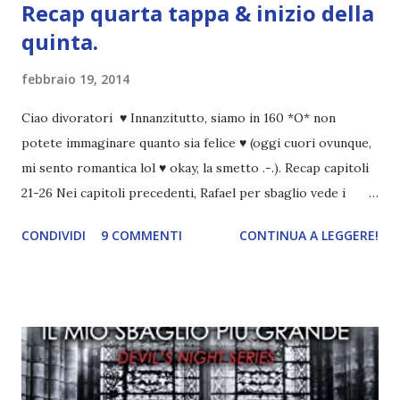
Recap quarta tappa & inizio della
quinta.
febbraio 19, 2014
Ciao divoratori ♥ Innanzitutto, siamo in 160 *O* non
potete immaginare quanto sia felice ♥ (oggi cuori ovunque,
mi sento romantica lol ♥ okay, la smetto .-.). Recap capitoli
21-26 Nei capitoli precedenti, Rafael per sbaglio vede i
ricordi di Haniel e i due litigano. In seguito, i mezzi angeli si
CONDIVIDI
9 COMMENTI
CONTINUA A LEGGERE!
incontrano e Hesediel mostra loro come combattere i puri.
Alcuni sono increduli, altri incerti che sia una buona
idea..fatto sta' che si mettono all'opera. Ma è proprio
quando stanno iniziando ad avere dei risultati che spunta un
angelo puro, Elemiah. Ma, a differenza di cosa pensano,
l'angelo non ha intenzione di fare una strage, piuttosto è lì
per avvertili che Mikael non è più "l'angelo puro" che