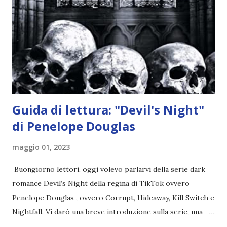
credono e che potrebbe aver ucciso altri mezzi angeli, tipo
Rafael. A quelle parole, Haniel seguito da altri ibridi, si reca
nell'appartamento, senza risultati. Infine cercano nella
chiesetta. Lì trovano Rafael alle prese con gli angeli puri,
ma questa volta ...
Guida di lettura: "Devil's Night"
di Penelope Douglas
maggio 01, 2023
Buongiorno lettori, oggi volevo parlarvi della serie dark
romance Devil’s Night della regina di TikTok ovvero
Penelope Douglas , ovvero Corrupt, Hideaway, Kill Switch e
Nightfall. Vi darò una breve introduzione sulla serie, una
spiegazione dei personaggi principali e l’ordine di lettura ,