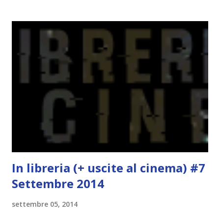
deluse. Ho sempre letto recensioni positivissime e su GR il
rating più basso è di tipo quattro stelline o_o. Perciò
potete capire le mie aspettative! Innanzitutto, se la Gier o
la ce avesse deciso di pubblicare la trilogia in un unico libro,
probabilmente lo avrei apprezzato molto di più. Red è
molto introduttivo, nel senso che in trecento pagine non
succede un bel niente. E non ha nemmeno un finale ._.
finisce esattamente nel bel mezzo della storia (anzi, quale
"mezzo" della storia? Questa storia ha praticamente solo
l'inizio!). Stessa cosa con Blue , stessa...
In libreria (+ uscite al cinema) #7
Settembre 2014
settembre 05, 2014