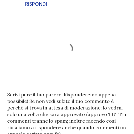
RISPONDI
P
Scrivi pure il tuo parere. Risponderemo appena
o
possibile! Se non vedi subito il tuo commento è
s
perché si trova in attesa di moderazione; lo vedrai
t
solo una volta che sarà approvato (approvo TUTTI i
a
commenti tranne lo spam; inoltre facendo così
u
riusciamo a rispondere anche quando commenti un
n
articolo scritto anni fa).