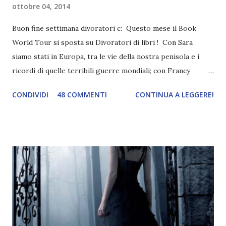
ottobre 04, 2014
Buon fine settimana divoratori c: Questo mese il Book
World Tour si sposta su Divoratori di libri ! Con Sara
siamo stati in Europa, tra le vie della nostra penisola e i
ricordi di quelle terribili guerre mondiali; con Francy
abbiamo esplorato i territori asiatici; con Mel e Mys
CONDIVIDI
48 COMMENTI
CONTINUA A LEGGERE!
abbiamo vagato nella savana. Ora preparate le valigie che si
va in OCEANIA ! Se volete rinfrescarvi la memoria, potete
trovare le regole nel post introduttivo , mentre la classifica
potete trovarla a questo link . Adesso passiamo agli
obiettivi! OBIETTIVI Iniziamo con un obiettivo facile facile:
un libro ambientato in Australia . Mare, mare, mare !
L'Oceania è circondata dal mare! Un libro nel quale il mare è
l'elemento fondamentale. Un libro sulle sirene, un libro con
protagonisti dei surfisti.. un libro importante nella storia
della letteratura australiana, neozelandese, ecc . l'Oceania