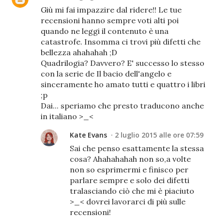
Giù mi fai impazzire dal ridere!! Le tue
recensioni hanno sempre voti alti poi
quando ne leggi il contenuto è una
catastrofe. Insomma ci trovi più difetti che
bellezza ahahahah ;D
Quadrilogia? Davvero? E' successo lo stesso
con la serie de Il bacio dell'angelo e
sinceramente ho amato tutti e quattro i libri
;p
Dai... speriamo che presto traducono anche
in italiano >_<
Kate Evans
2 luglio 2015 alle ore 07:59
Sai che penso esattamente la stessa
cosa? Ahahahahah non so,a volte
non so esprimermi e finisco per
parlare sempre e solo dei difetti
tralasciando ciò che mi è piaciuto
>_< dovrei lavorarci di più sulle
recensioni!