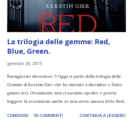
è ricca di natura! Leggete un libro con una cover molto, ...
La trilogia delle gemme: Red,
Blue, Green.
gennaio 20, 2015
Buongiorno divoratori :3 Oggi vi parlo della trilogia delle
Gemme di Kerstin Gier che ho iniziato a dicembre e finito
giusto ieri. Ovviamente non ci saranno spoiler e potete
leggere la recensione anche se non avete ancora letto Red.
Per le trame dei libri cliccate sulle cover :3 Red, Blue e
CONDIVIDI
50 COMMENTI
CONTINUA A LEGGERE!
Green sono state delle letture molto piacevoli ma non
nego il fatto che le mie aspettative sono state un po'