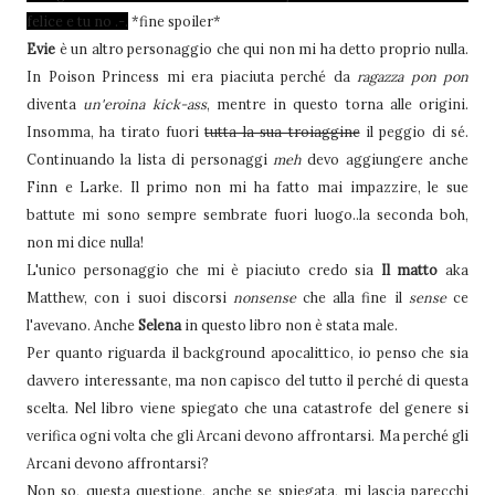
felice e tu no .-.
*fine spoiler*
Evie
è un altro personaggio che qui non mi ha detto proprio nulla.
In Poison Princess mi era piaciuta perché da
ragazza pon pon
diventa
un'eroina kick-ass
, mentre in questo torna alle origini.
Insomma, ha tirato fuori
tutta la sua troiaggine
il peggio di sé.
Continuando la lista di personaggi
meh
devo aggiungere anche
Finn e Larke. Il primo non mi ha fatto mai impazzire, le sue
battute mi sono sempre sembrate fuori luogo..la seconda boh,
non mi dice nulla!
L'unico personaggio che mi è piaciuto credo sia
Il matto
aka
Matthew, con i suoi discorsi
nonsense
che alla fine il
sense
ce
l'avevano. Anche
Selena
in questo libro non è stata male.
Per quanto riguarda il background apocalittico, io penso che sia
davvero interessante, ma non capisco del tutto il perché di questa
scelta. Nel libro viene spiegato che una catastrofe del genere si
verifica ogni volta che gli Arcani devono affrontarsi. Ma perché gli
Arcani devono affrontarsi?
Non so, questa questione, anche se spiegata, mi lascia parecchi