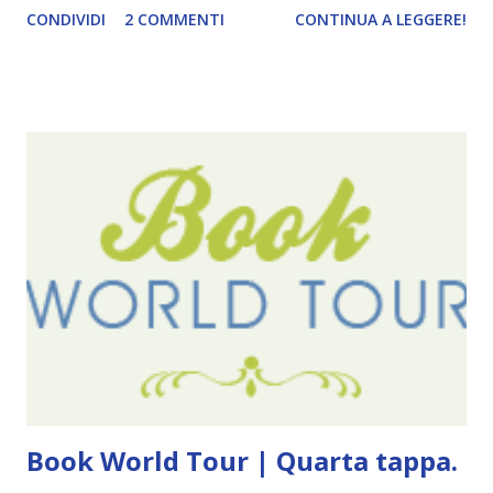
CONDIVIDI
2 COMMENTI
CONTINUA A LEGGERE!
e anche un breve commento sui libri singoli. I libri sono in
ordine di lettura, in modo che sappiate esattamente dove
iniziare, come continuare e soprattutto dove finire con la
storia dei Cavalieri! Titolo: Corrupt - Il mio sbaglio più
grande (Devil's Night 1#) Autrice : Penelope Douglas
Pagine: 448 Editore: Newton Compton Editori
Pubblicazione: 10 Gennaio 2023 Traduttore: Laura Lancini
Trama: “Si chiama Michael Crist. È il fratello maggiore del
mio ragazzo ed è come quei film dell'orrore che guardi
coprendoti gli occhi. È bellissimo, forte, e assolutamente
terrificante. Non mi vede neppure. Ma io l'ho notato. L'ho
visto, l'ho sentito. Le cose che ha fatto, i misfatti ch...
Book World Tour | Quarta tappa.