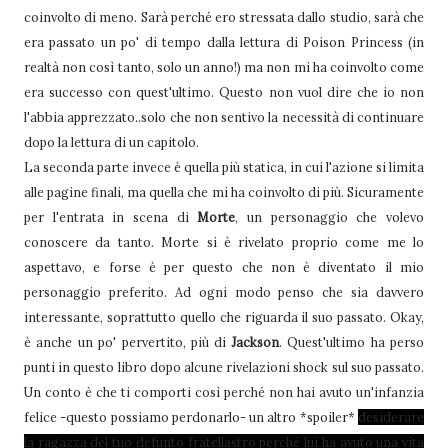
coinvolto di meno. Sarà perché ero stressata dallo studio, sarà che
era passato un po' di tempo dalla lettura di Poison Princess (in
realtà non così tanto, solo un anno!) ma non mi ha coinvolto come
era successo con quest'ultimo. Questo non vuol dire che io non
l'abbia apprezzato..solo che non sentivo la necessità di continuare
dopo la lettura di un capitolo.
La seconda parte invece è quella più statica, in cui l'azione si limita
alle pagine finali, ma quella che mi ha coinvolto di più. Sicuramente
per l'entrata in scena di
Morte
, un personaggio che volevo
conoscere da tanto. Morte si è rivelato proprio come me lo
aspettavo, e forse è per questo che non è diventato il mio
personaggio preferito. Ad ogni modo penso che sia davvero
interessante, soprattutto quello che riguarda il suo passato. Okay,
è anche un po' pervertito, più di
Jackson
. Quest'ultimo ha perso
punti in questo libro dopo alcune rivelazioni shock sul suo passato.
Un conto è che ti comporti così perché non hai avuto un'infanzia
felice -questo possiamo perdonarlo- un altro *spoiler*
desiderare
la ragazza del tuo defunto fratellastro perché lui ha avuto una vita