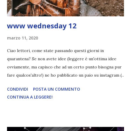
punizione gli vengano assegnati d'ufficio i cad...
www wednesday 12
marzo 11, 2020
Ciao lettori, come state passando questi giorni in
quarantena? Se non avete idee (leggere è un'ottima idee
ovviamente, ma capisco che ad un certo punto bisogna pur
fare qualcos'altro!) ne ho pubblicato un paio su instagram (
qui ). Comunque parliamo di letture! Cosa ho finito di
CONDIVIDI
POSTA UN COMMENTO
leggere? Millennio di fuoco di Cecilia Randall , con il
CONTINUA A LEGGERE!
gruppo di lettura #leggiamoserie su instagram. Mi è
piaciuto tanto, anche se ho apprezzato meno alcuni aspetti.
Tipo la protagonista, che è un ottimo personaggio, ma
all'epoca mi aveva colpito perché era diversa dai soliti