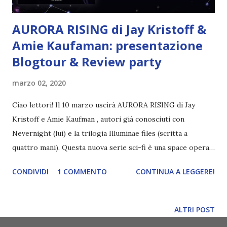
AURORA RISING di Jay Kristoff &
Amie Kaufaman: presentazione
Blogtour & Review party
marzo 02, 2020
Ciao lettori! Il 10 marzo uscirà AURORA RISING di Jay
Kristoff e Amie Kaufman , autori già conosciuti con
Nevernight (lui) e la trilogia Illuminae files (scritta a
quattro mani). Questa nuova serie sci-fi è una space opera
che guarda molto alla precedente trilogia di fantascienza e
CONDIVIDI
1 COMMENTO
CONTINUA A LEGGERE!
attinge alla cultura pop. I protagonisti di questa avventura
sono ben sette (tra umani, alieni e elfi-alieni) e si ritrovano
a fare squadra perché Tyler, il leader, non si è presentato
ALTRI POST
alle selezioni, troppo impegnato a fare l'eroe! Quindi si