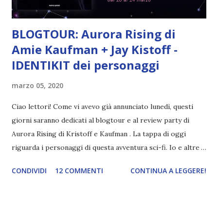
BLOGTOUR: Aurora Rising di
Amie Kaufman + Jay Kistoff -
IDENTIKIT dei personaggi
marzo 05, 2020
Ciao lettori! Come vi avevo già annunciato lunedì, questi
giorni saranno dedicati al blogtour e al review party di
Aurora Rising di Kristoff e Kaufman . La tappa di oggi
riguarda i personaggi di questa avventura sci-fi. Io e altre
blogger vi presentiamo un protagonista a testa attraverso
CONDIVIDI
12 COMMENTI
CONTINUA A LEGGERE!
un identikit e una breve descrizione. Nel mio post vi
presenterò il leader del gruppo, alias Tyler Capitan-
Figaggine Jones . NOME: Tyler COGNOME: Jones
NICKNAME: Ty, Pulce, Capitan Figaggine, Ragazzo D'oro