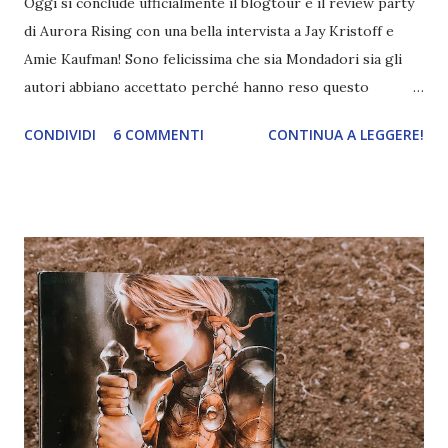
Oggi si conclude ufficialmente il blogtour e il review party
di Aurora Rising con una bella intervista a Jay Kristoff e
Amie Kaufman! Sono felicissima che sia Mondadori sia gli
autori abbiano accettato perché hanno reso questo
blogtour ancora più speciale! Nel mio post troverete solo
CONDIVIDI
6 COMMENTI
CONTINUA A LEGGERE!
le risposte alle mie domande, mentre da Anima in Penna e
Debs' Court of Dreams troverete le altre. T itolo: Aurora
Rising Autore: Amie Kaufman, Jay Kristoff Serie:
AuroraCircle_01 Pagine: 300 Editore: Mondadori Compralo
a 16,91€ È l'anno 2380 e ai cadetti dell'ultimo anno
dell'Aurora Academy sta per essere affidata la prima vera
missione. L'allievo migliore della scuola, Tyler Jones, sa che,
proprio in virtù della sua eccellenza, gli verrà concesso di
comporre a suo piacimento la propria crew e per questo
sogna già di reclutare la squadra perfetta. Peccato che, a
causa del suo voler fare l'eroe a tutti i costi, come