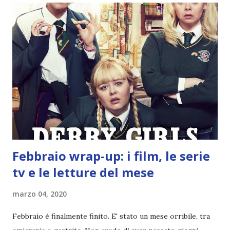
ETA': 19 SPECIE: umano OCCHI: azzurrissimissimi
CAPELLI: biondi arruffati SEGNI PARTICOLARI:
una cicatrice sul sopracciglio destro PARENTELE: Scarlett
Jones (sorella) , Jericho Jones ( padre ), madre non
pervenuta TEAM : Squadra 312 RUOLO: Alpha, Leader Tyler
Jones, se non l'avete capito è il più figo della squadra . Mi
correggo: il più figo di tutta la Legione Aurora. Un figo da
non-ci-posso-credere . E, apparentemente, anche il più
noioso ...
Febbraio wrap-up: i film, le serie
tv e le letture del mese
marzo 04, 2020
Febbraio è finalmente finito. E' stato un mese orribile, tra