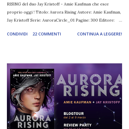
RISING del duo Jay Kristoff - Amie Kaufman che esce
proprio oggi ! Titolo: Aurora Rising Autore: Amie Kaufman,
Jay Kristoff Serie: AuroraCircle_01 Pagine: 300 Editore:
Mondadori Compralo a 16,91€ È l'anno 2380 e ai cadetti
CONDIVIDI
22 COMMENTI
CONTINUA A LEGGERE!
dell'ultimo anno dell'Aurora Academy sta per essere affidata
la prima vera missione. L'allievo migliore della scuola, Tyler
Jones, sa che, proprio in virtù della sua eccellenza, gli verrà
concesso di comporre a suo piacimento la propria crew e
per questo sogna già di reclutare la squadra perfetta.
Peccato che, a causa del suo voler fare l'eroe a tutti i costi,
come punizione gli vengano assegnati d'ufficio i cadetti
scartati da tutti gli altri compagni. Il dramma è che non è
nemmeno questo il problema principale di Ty, dato che,
dopo aver risvegliato da un sonno che durava duecento
anni Aurora Jie-Lin O'Malley, scopre che proprio lei
potrebbe innescare una guerra millenaria...