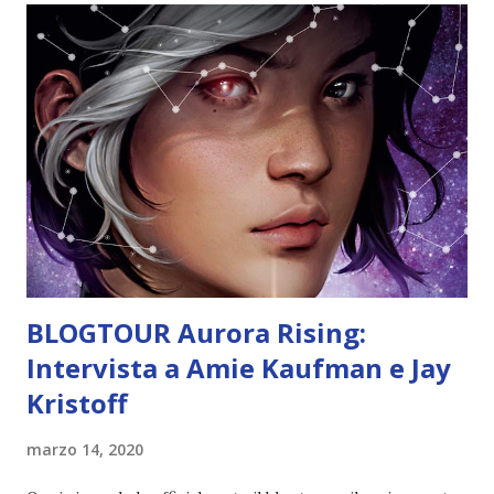
farci fuori?» «E allora?» disse Kaz. «Be', di solito è solo metà
della città.» Kaz Brekker e la sua banda di disperati hanno
appena portato a termine una missione dalla quale
sembrava impossibile tornare sani e salvi. Ne avevano
dubitato persino loro, a dirla proprio tutta. Ma rientrati a
Ketterdam, non hanno il tempo di annoiarsi nemmeno un
istante perché sono costretti a rimettere di nuovo tutto in
discussione, e a giocarsi ogni cosa, vita compresa. Quest...
BLOGTOUR Aurora Rising:
Intervista a Amie Kaufman e Jay
Kristoff
marzo 14, 2020