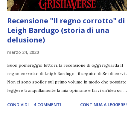
Recensione "Il regno corrotto" di
Leigh Bardugo (storia di una
delusione)
marzo 24, 2020
Buon pomeriggio lettori, la recensione di oggi riguarda Il
regno corrotto di Leigh Bardugo , il seguito di Sei di corvi .
Non ci sono spoiler sul primo volume in modo che possiate
leggere tranquillamente la mia opinione e farvi un'idea su
questa duologia. Titolo: Il regno corrotto Autore: Leigh
CONDIVIDI
4 COMMENTI
CONTINUA A LEGGERE!
Bardugo Pagine: 476 Anno: 2019 Editore: Mondadori
Compra a 8,99€ Jesper non smetteva un attimo di
tamburellare le dita sulle cosce. «Qualcuno ha per caso
notato che l'intera città ci cerca, ce l'ha con noi o vuole