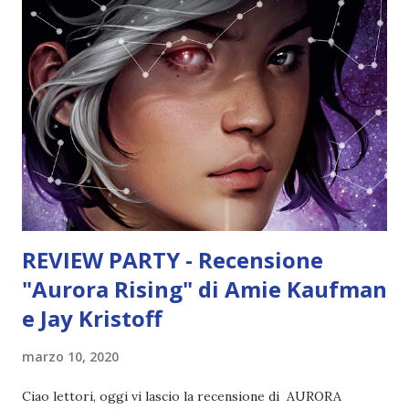
stereotipi che incontravo nei romanzi fantasy. Oggi ne ho
letto tantissimi romanzi con protagoniste come lei. Il
pezzo forte invece rimane Raivo. Ho finito di leggere anche
il fumetto di Game of thrones e l'ho A D O R A T O. E'
stato meraviglioso rivivere questa storia attraverso un
media diverso e poter rileggere i miei momenti preferiti.
L'adattamento è ottimo, non mancano le descrizioni che
però ...
REVIEW PARTY - Recensione
"Aurora Rising" di Amie Kaufman
e Jay Kristoff
marzo 10, 2020
Ciao lettori, oggi vi lascio la recensione di AURORA