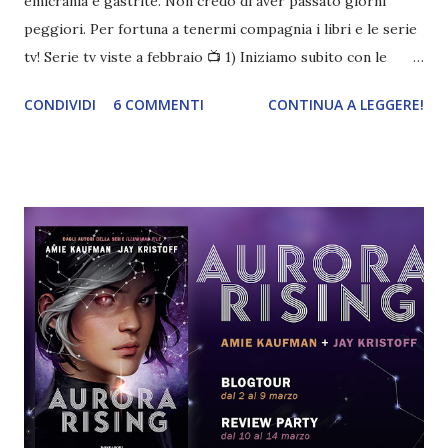
emicrania e gastrite. Non credo di aver passato giorni
peggiori. Per fortuna a tenermi compagnia i libri e le serie
tv! Serie tv viste a febbraio 📺 1) Iniziamo subito con le
serie tv . Sicuramente la mia preferita di marzo è Derry
CONDIVIDI
6 COMMENTI
CONTINUA A LEGGERE!
Girls , che in tanti mi hanno consigliato quando ho chiesto
consigli su serie da 20 minuti . Vi confesso che il primo
episodio non mi aveva convinto tantissimo a causa della
protagonista estremamente espressiva, per fortuna ho
proseguito perché me ne sono innamorata . Mi ha divertito
da morire. Fateci un pensierino: sono solo due stagioni da 6
episodi. Magari ve ne parlo meglio in un post a parte. 2) Ho
visto buona parte di Shameless 10 , ma a quattro episodi
dalla fine ho avuto una battuta di arresto. Vi amo Gallagher,
ma ho bisogno di una pausa. Tra l'altro con il mal di testa
non mi andava di star dietro ai sottotitoli. 3) Poi a distanza
di nonmiricordoquanti anni ho termi...