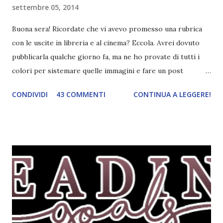
settembre 05, 2014
Buona sera! Ricordate che vi avevo promesso una rubrica
con le uscite in libreria e al cinema? Eccola. Avrei dovuto
pubblicarla qualche giorno fa, ma ne ho provate di tutti i
colori per sistemare quelle immagini e fare un post
ordinato! Ora finalmente ci sono riuscita! IN LIBRERIA Per
CONDIVIDI
43 COMMENTI
CONTINUA A LEGGERE!
leggere la trama cliccate sulla copertina. Vi ho segnalato
solo alcune delle uscite, quelle che più hanno attirato la mia
attenzione. Phobia - Wulf Dorn \\ 11 settembre. Ho
sentito parlare benissimo di questo autore per quanto
riguarda i suoi romanzi thriller. Per il momento sono
troppo fissata con questo genere ma ho letto pochi libri
thriller e vorrei davvero iniziarne qualcuno. Attraverso il
fuoco - Josephine Angeline \\ 19 settembre. Qualsiasi
libro cita anche soltanto "Salem" deve essere