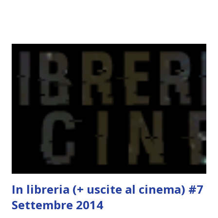
va in OCEANIA ! Se volete rinfrescarvi la memoria, potete
trovare le regole nel post introduttivo , mentre la classifica
potete trovarla a questo link . Adesso passiamo agli
obiettivi! OBIETTIVI Iniziamo con un obiettivo facile facile:
un libro ambientato in Australia . Mare, mare, mare !
L'Oceania è circondata dal mare! Un libro nel quale il mare è
l'elemento fondamentale. Un libro sulle sirene, un libro con
protagonisti dei surfisti.. un libro importante nella storia
della letteratura australiana, neozelandese, ecc . l'Oceania
è ricca di natura! Leggete un libro con una cover molto, ...
In libreria (+ uscite al cinema) #7
Settembre 2014