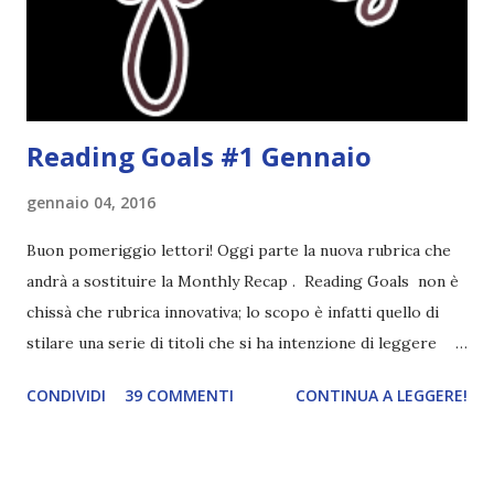
assolutamente mio. Sono affascinata dalla storia delle
streghe di Salem e se oltre alle streghe aggiungiamo
mondi paralleli e gemelle malefiche, la mia curiosità monta
alle st...
Reading Goals #1 Gennaio
gennaio 04, 2016
Buon pomeriggio lettori! Oggi parte la nuova rubrica che
andrà a sostituire la Monthly Recap . Reading Goals non è
chissà che rubrica innovativa; lo scopo è infatti quello di
stilare una serie di titoli che si ha intenzione di leggere
durante il mese e di riepilogare le letture fatte. E' anche
CONDIVIDI
39 COMMENTI
CONTINUA A LEGGERE!
una rubrica per tenere sotto controllo le reading
challenge, perché quest'anno sono veramente decisa a
portarne a termine un bel po'. Non tanto perché cavolo, ho