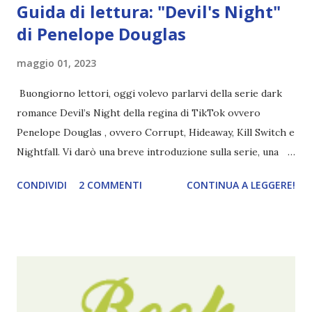
Guida di lettura: "Devil's Night"
di Penelope Douglas
maggio 01, 2023
Buongiorno lettori, oggi volevo parlarvi della serie dark
romance Devil’s Night della regina di TikTok ovvero
Penelope Douglas , ovvero Corrupt, Hideaway, Kill Switch e
Nightfall. Vi darò una breve introduzione sulla serie, una
spiegazione dei personaggi principali e l’ordine di lettura ,
CONDIVIDI
2 COMMENTI
CONTINUA A LEGGERE!
e anche un breve commento sui libri singoli. I libri sono in
ordine di lettura, in modo che sappiate esattamente dove
iniziare, come continuare e soprattutto dove finire con la
storia dei Cavalieri! Titolo: Corrupt - Il mio sbaglio più
grande (Devil's Night 1#) Autrice : Penelope Douglas
Pagine: 448 Editore: Newton Compton Editori
Pubblicazione: 10 Gennaio 2023 Traduttore: Laura Lancini