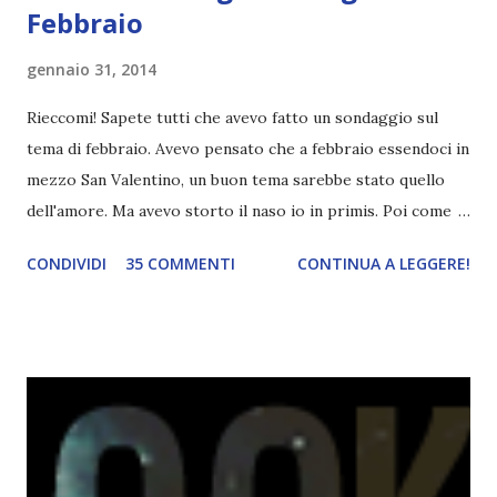
Febbraio
gennaio 31, 2014
Rieccomi! Sapete tutti che avevo fatto un sondaggio sul
tema di febbraio. Avevo pensato che a febbraio essendoci in
mezzo San Valentino, un buon tema sarebbe stato quello
dell'amore. Ma avevo storto il naso io in primis. Poi come
tema era troppo vago. Così avevo deciso di rendere le cose
CONDIVIDI
35 COMMENTI
CONTINUA A LEGGERE!
più difficili e fare decidere a voi lettori tra storie d'amore
da diabete, storie d'amore/odio, storie strappalacrime. Ma,
visto che decido sempre di testa mia, due giorni prima della
fine di gennaio, ho pensato ad un tema interessante. Potevo
farlo benissimo il prossimo mese, però visto che avrei
fatto decidere a uno di voi, il mese di febbraio era perfetto.
Dunque qual è questo tema, vi starete chiedendo. Il tema di
febbraio è libri ispirati alle favole! Che ve ne pare? Io avrei