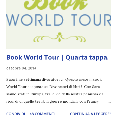
Trama: “Si chiama Michael Crist. È il fratello maggiore del
mio ragazzo ed è come quei film dell'orrore che guardi
coprendoti gli occhi. È bellissimo, forte, e assolutamente
terrificante. Non mi vede neppure. Ma io l'ho notato. L'ho
visto, l'ho sentito. Le cose che ha fatto, i misfatti ch...
Book World Tour | Quarta tappa.
ottobre 04, 2014
Buon fine settimana divoratori c: Questo mese il Book
World Tour si sposta su Divoratori di libri ! Con Sara
siamo stati in Europa, tra le vie della nostra penisola e i
ricordi di quelle terribili guerre mondiali; con Francy
abbiamo esplorato i territori asiatici; con Mel e Mys
CONDIVIDI
48 COMMENTI
CONTINUA A LEGGERE!
abbiamo vagato nella savana. Ora preparate le valigie che si