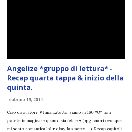
Angelize *gruppo di lettura* -
Recap quarta tappa & inizio della
quinta.
febbraio 19, 2014
Ciao divoratori ♥ Innanzitutto, siamo in 160 *O* non
potete immaginare quanto sia felice ♥ (oggi cuori ovunque,
mi sento romantica lol ♥ okay, la smetto .-.). Recap capitoli