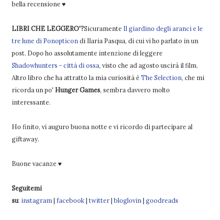
bella recensione ♥
LIBRI CHE LEGGERO'?
Sicuramente
Il giardino degli aranci e le
tre lune di Ponopticon
di Ilaria Pasqua, di cui vi ho parlato in un
post. Dopo ho assolutamente intenzione di leggere
Shadowhunters - città di ossa
, visto che ad agosto uscirà il film.
Altro libro che ha attratto la mia curiosità è
The Selection
, che mi
ricorda un po'
Hunger Games
, sembra davvero molto
interessante.
Ho finito, vi auguro buona notte e vi ricordo di partecipare al
giftaway.
Buone vacanze ♥
Seguitemi
su
:
instagram
|
facebook
|
twitter
|
bloglovin
|
goodreads