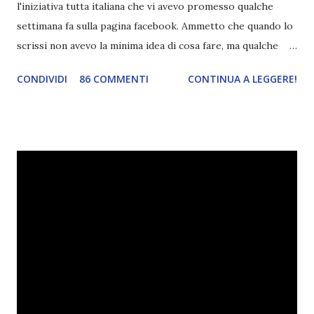
l'iniziativa tutta italiana che vi avevo promesso qualche
settimana fa sulla pagina facebook. Ammetto che quando lo
scrissi non avevo la minima idea di cosa fare, ma qualche
giorno fa ho buttato giù un'idea che mi piace parecchio. <a
CONDIVIDI
86 COMMENTI
CONTINUA A LEGGERE!
href="http://divoratoridilibri.blogspot.com/2016/06/legg
ere-italiano-blogtour-presentazione.html"><img
src="http://i68.tinypic.com/2vmt5lk.png" width="300">
</a> Ok, sorvoliamo sulla mia totale incapacità di scegliere
titoli e passiamo alla spiegazione di questa iniziativa che
sarà piuttosto difficile (per me). Siccome è tipo la terza
volta che provo a scrivere questo post (con scarsi risultati),
farò uno schemino semplice semplice per evitare di
spiegarmi come un libro chiuso (as always). IN COSA
CONSISTE QUESTO BLOGTOUR? E' un'iniziativa dedicata
agli autori italiani, sia pubblicati da editori sia
autopubblicati. Si svolgerà ne...