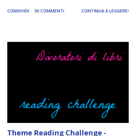
Per le trame dei libri cliccate sulle cover :3 Red, Blue e
CONDIVIDI
50 COMMENTI
CONTINUA A LEGGERE!
Green sono state delle letture molto piacevoli ma non
nego il fatto che le mie aspettative sono state un po'
deluse. Ho sempre letto recensioni positivissime e su GR il
rating più basso è di tipo quattro stelline o_o. Perciò
potete capire le mie aspettative! Innanzitutto, se la Gier o
la ce avesse deciso di pubblicare la trilogia in un unico libro,
probabilmente lo avrei apprezzato molto di più. Red è
molto introduttivo, nel senso che in trecento pagine non
succede un bel niente. E non ha nemmeno un finale ._.
finisce esattamente nel bel mezzo della storia (anzi, quale
"mezzo" della storia? Questa storia ha praticamente solo
l'inizio!). Stessa cosa con Blue , stessa...
Theme Reading Challenge -