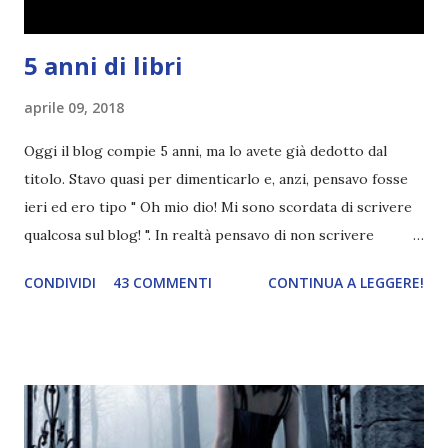
5 anni di libri
aprile 09, 2018
Oggi il blog compie 5 anni, ma lo avete già dedotto dal
titolo. Stavo quasi per dimenticarlo e, anzi, pensavo fosse
ieri ed ero tipo " Oh mio dio! Mi sono scordata di scrivere
qualcosa sul blog! ". In realtà pensavo di non scrivere
completamente niente perché i 'blogversary' stanno
CONDIVIDI
43 COMMENTI
CONTINUA A LEGGERE!
diventando un po' come i miei compleanni. Semplicemente
mi scoccia festeggiarli perché tanto ogni anno dico sempre
le solite cose (e in effetti gli ultimi quattro blogversary
sembrano fatti tutti con lo stampino.. NO, NON
CERCATELI, SONO IMBARAZZANTI!) . Però cavolo, sono
cinque anni e non sono pochi . Il blog è praticamente