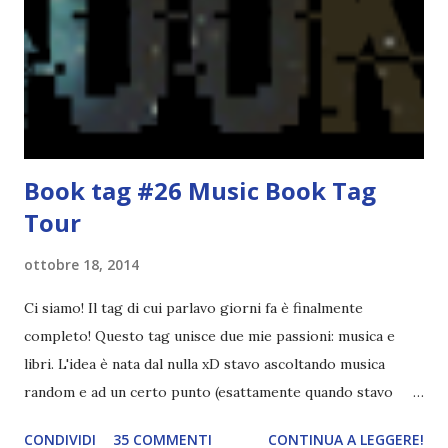
un po' di titoli in wishlist ^^ Non avendo letto nessun libro
ispirato alle favole (D:), tutte voi lasciate solo un titolo e
poi a random ne sceglierò tre! Aggiornerò il post, oppure
potrete trova...
Book tag #26 Music Book Tag
Tour
ottobre 18, 2014
Ci siamo! Il tag di cui parlavo giorni fa è finalmente
completo! Questo tag unisce due mie passioni: musica e
libri. L'idea è nata dal nulla xD stavo ascoltando musica
random e ad un certo punto (esattamente quando stavo
ascoltando Let me love you) mi è venuta in mente
CONDIVIDI
35 COMMENTI
CONTINUA A LEGGERE!
quest'idea. Lo scopo del tag è di associare ad ogni canzone