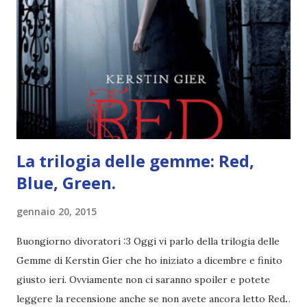
l'unica cosa della mia vita che ho continuato con costanza
(più o meno) e non come le tremila cose che inizio per poi
lasciare a metà. Tra l'altro ripenso a circa un anno e mezzo
fa, quando non sapevo più che farmene di D ivoratori di
libri . Quindi pubblicare un post celebrativo era il minimo
che potessi fare. All'inizio non avevo idea che il ...
La trilogia delle gemme: Red,
Blue, Green.
gennaio 20, 2015
Buongiorno divoratori :3 Oggi vi parlo della trilogia delle
Gemme di Kerstin Gier che ho iniziato a dicembre e finito
giusto ieri. Ovviamente non ci saranno spoiler e potete
leggere la recensione anche se non avete ancora letto Red.