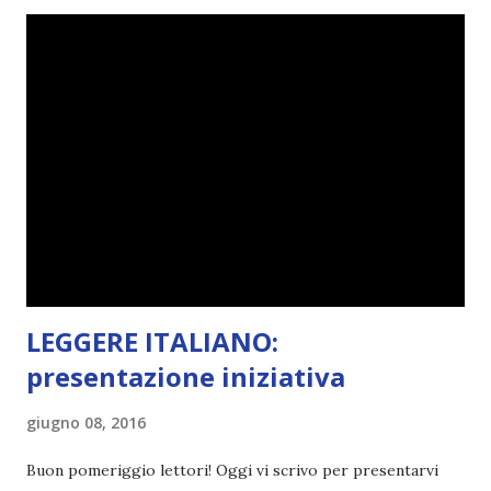
terminato una sfida, sono Dio!, ma piuttosto perché voglio
spaziare con i generi letterari e non limitarmi al fantasy.
Per farvi un esempio nel 2015 mi sembra di aver letto
troppi libri impegnativi e davvero pochi libri "leggeri", il
che non è sempre un bene. Credo che sia stata la principale
causa per il mio calo di letture. Comunque, ogni mese -
nessun giorno fisso, però - pubblicherò questo post.
Spero che la rubrica sia di vostro gradimento. GENNAIO
TBR+OBIETTIVI Questa è la mia tbr del mese...
LEGGERE ITALIANO:
presentazione iniziativa
giugno 08, 2016
Buon pomeriggio lettori! Oggi vi scrivo per presentarvi