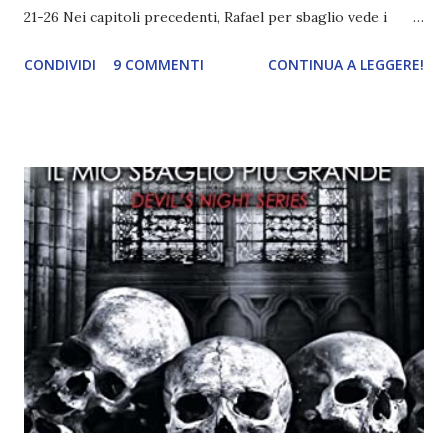
21-26 Nei capitoli precedenti, Rafael per sbaglio vede i
ricordi di Haniel e i due litigano. In seguito, i mezzi angeli si
CONDIVIDI
9 COMMENTI
CONTINUA A LEGGERE!
incontrano e Hesediel mostra loro come combattere i puri.
Alcuni sono increduli, altri incerti che sia una buona
idea..fatto sta' che si mettono all'opera. Ma è proprio
quando stanno iniziando ad avere dei risultati che spunta un
angelo puro, Elemiah. Ma, a differenza di cosa pensano,
l'angelo non ha intenzione di fare una strage, piuttosto è lì
per avvertili che Mikael non è più "l'angelo puro" che
credono e che potrebbe aver ucciso altri mezzi angeli, tipo
Rafael. A quelle parole, Haniel seguito da altri ibridi, si reca
nell'appartamento, senza risultati. Infine cercano nella
chiesetta. Lì trovano Rafael alle prese con gli angeli puri,
ma questa volta ...