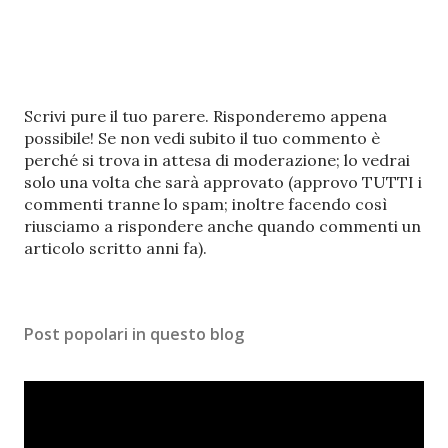
P
Scrivi pure il tuo parere. Risponderemo appena
o
possibile! Se non vedi subito il tuo commento è
s
perché si trova in attesa di moderazione; lo vedrai
t
solo una volta che sarà approvato (approvo TUTTI i
a
commenti tranne lo spam; inoltre facendo così
u
riusciamo a rispondere anche quando commenti un
n
articolo scritto anni fa).
c
o
m
Post popolari in questo blog
m
e
n
t
o