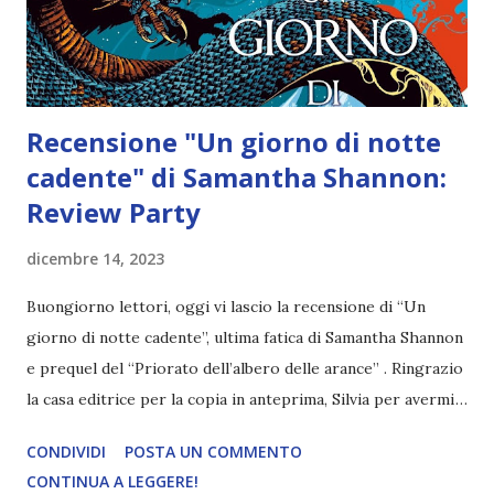
stringendo amicizia con un prigioniero tanto affascinante
quanto sub...
Recensione "Un giorno di notte
cadente" di Samantha Shannon:
Review Party
dicembre 14, 2023
Buongiorno lettori, oggi vi lascio la recensione di “Un
giorno di notte cadente”, ultima fatica di Samantha Shannon
e prequel del “Priorato dell’albero delle arance” . Ringrazio
la casa editrice per la copia in anteprima, Silvia per avermi
coinvolto nell’evento e Franci del blog Coffee&books per
CONDIVIDI
POSTA UN COMMENTO
averlo organizzato! Titolo: Un giorno di notte cadente
CONTINUA A LEGGERE!
(The Roots of Chaos #0) Autore: Samantha Shannon