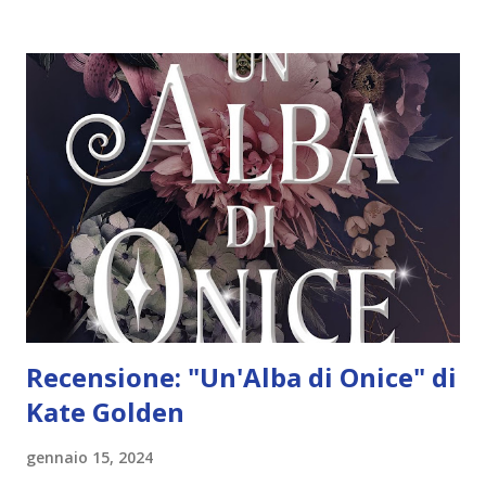
spalle il passato. Quello che l'ha spinta a voltare pagina non
ha più importanza, ha deciso che deve andare avanti. Ma
durante un incontro genitori-insegnanti accade qualcosa di
imprevisto, destinato a riportare scompiglio nella sua vita.
Tyler Marek è un uomo affascinante, con bellissimi occhi
grigio-azzurri, e per Easton non è difficile capire come mai
suo figlio sia un ragazzino ribelle. Tyler, infatti, sa gestire
gli affari, ma non se la cava altrettanto bene con gli
adolescenti. L'attrazione tra Easton e Tyle...
Recensione: "Un'Alba di Onice" di
Kate Golden
gennaio 15, 2024