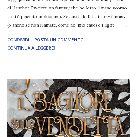
di Heather Fawcett, un fantasy che ho letto il mese scorso
e mi è piaciuto moltissimo. Se amate le fate, i cozy fantasy
(o anche se non li amate, come nel mio caso) e i light
academia, non perdetevi la mia recensione! Titolo:
CONDIVIDI
POSTA UN COMMENTO
L'enciclopedia delle fate di Emily Wilde Autore: Heather
CONTINUA A LEGGERE!
Fawcett Pagine: 360 Editore: Oscar Mondadori Anno: 2024
Acquista il libro a 15,20€ Emily Wilde è brava in molte cose:
è la massima esperta di fate; è una studiosa geniale, una
ricercatrice meticolosa e sta scrivendo la prima
enciclopedia al mondo dedicata alle leggende su queste
creature. Ma Emily Wilde non è brava con le persone. E
infatti, quando, nell'autunno del 1909, arriva nel remoto
villaggio di Hrafnsvik, non ha alcuna intenzione di fare
amicizia con i burberi abitanti. Né tanto meno le interessa
trascorrere del tempo con l'altro nuovo arrivato: Wendell
Bambleby, suo rivale accademico, in grado di ammaliare