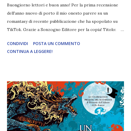
Buongiorno lettori e buon anno! Per la prima recensione
dell'anno nuovo di porto il mio onesto parere su un
romantasy di recente pubblicazione che ha spopolato su
TikTok. Grazie a Sonzogno Editore per la copia! Titolo:
Un'Alba di Onice Autore: Kate Golden Pagine: 448 Editore:
CONDIVIDI
POSTA UN COMMENTO
Sonzogno Data di pubblicazione: 21Novembre 2023
CONTINUA A LEGGERE!
Trama: Per salvare la vita del fratello, Arwen Valondale ha
rinunciato a tutto: al suo villaggio nel regno di Ambra, alla
madre e alla sorella, alla libertà. Ora il suo destino è nelle
mani dell’uomo che ha sempre odiato, del mostro di cui le
hanno insegnato ad avere paura: re Kane Ravenwood,
crudele sovrano del regno di Onice. Sola e lontana da tutto
ciò che conosce, Arwen è rinchiusa nelle segrete della
fortezza di Shadowhold, dov’è costretta a mettere le sue
rare doti di guaritrice al servizio dell’esercito nemico. Non
sembra esserci speranza di fuggire dal castello, se non