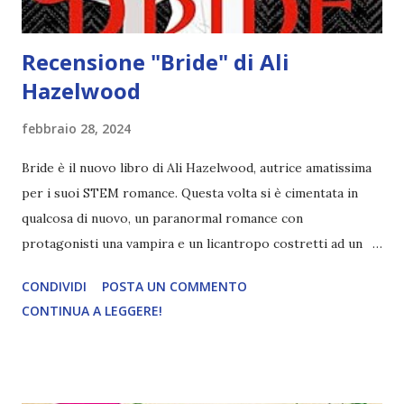
Recensione "Bride" di Ali
Hazelwood
febbraio 28, 2024
Bride è il nuovo libro di Ali Hazelwood, autrice amatissima
per i suoi STEM romance. Questa volta si è cimentata in
qualcosa di nuovo, un paranormal romance con
protagonisti una vampira e un licantropo costretti ad un
matrimonio combinato per la pace dei due popoli. Ecco la
CONDIVIDI
POSTA UN COMMENTO
mia recensione di Bride! Titolo: Bride Autrice: Ali
CONTINUA A LEGGERE!
Hazelwood Pagine: 384 Editore: Sperling & Kupfer Anno:
2024 Compra a 9,99€ Misery Lark, l'unica figlia del più
potente Consigliere dei Vampiri del Sud-ovest, è ancora
una volta un'emarginata. I suoi giorni nell'anonimato tra gli