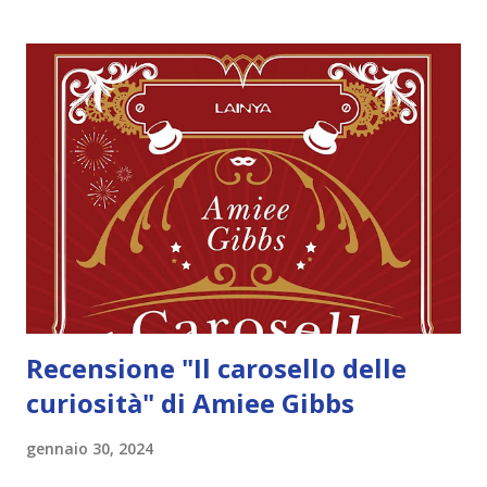
pubblicazione: 31 gennaio 2024 Traduttore: Roberta Zuppet
" Dopo tutto quello che ha passato, Auren non vuole più
rimanere rinchiusa in una prigione dorata e anela alla
libertà. Tradita da Mida e vessata dalle menzogne, non ha
intenzione di rimanere inattiva e lasciarsi appassire. Nulla
deve distoglierla dal suo desiderio di vendetta, tanto meno
la presenza del potente Re Ravinger, che ha tutta
l'intenzione di far colpo su di lei. Ma questa volta sarà lei a
tirare le fila di tutta la vicenda, con la sola speranza che il
su...
Recensione "Il carosello delle
curiosità" di Amiee Gibbs
gennaio 30, 2024