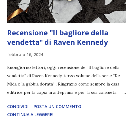
chiunque...
Recensione "Il bagliore della
vendetta" di Raven Kennedy
febbraio 16, 2024
Buongiorno lettori, oggi recensione de “Il bagliore della
vendetta” di Raven Kennedy, terzo volume della serie “Re
Mida e la gabbia dorata” . Ringrazio come sempre la casa
editrice per la copia in anteprima e per la sua consueta
gentilezza! Più in basso troverete i link alle mie recensioni
CONDIVIDI
POSTA UN COMMENTO
dei due precedenti libri della serie! Titolo: Il bagliore della
CONTINUA A LEGGERE!
vendetta (#3 Re Mida e la gabbia dorata) Autore: Raven
Kennedy Casa editrice: Armenia Pagine: 544 Data di