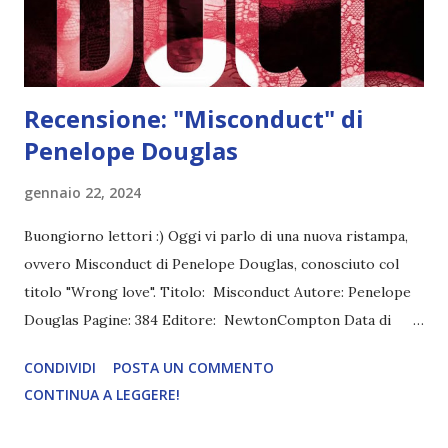
fiamme, Lucien. All’altro capo de...
Recensione: "Misconduct" di
Penelope Douglas
gennaio 22, 2024
Buongiorno lettori :) Oggi vi parlo di una nuova ristampa,
ovvero Misconduct di Penelope Douglas, conosciuto col
titolo "Wrong love". Titolo: Misconduct Autore: Penelope
Douglas Pagine: 384 Editore: NewtonCompton Data di
pubblicazione: 12 Gennaio 2024 Trama: L'ex campionessa di
CONDIVIDI
POSTA UN COMMENTO
tennis Easton Bradbury sta facendo del suo meglio per
CONTINUA A LEGGERE!
essere una brava insegnante: cerca di risvegliare l'interesse
dei suoi studenti annoiati mentre prova a lasciarsi alle