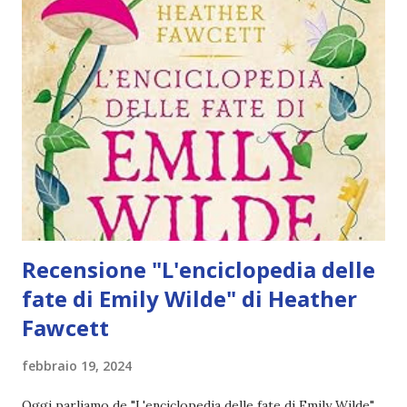
Umani sono finiti: è stata chiamata a sostenere una storica
alleanza per mantenere la pace tra i Vampiri e i loro più
acerrimi nemici, i Lupi, e non vede altra scelta che
arrendersi allo scambio. I Lupi sono spietati e imprevedibili
e il loro capo, Lowe Moreland, non fa eccezione. Governa il
suo branco con severa autorità, ma non senza giustizia. E, a
differenza del Consiglio dei Vampiri, non senza sentimento.
È chiaro, d...
Recensione "L'enciclopedia delle
fate di Emily Wilde" di Heather
Fawcett
febbraio 19, 2024
Oggi parliamo de "L'enciclopedia delle fate di Emily Wilde"