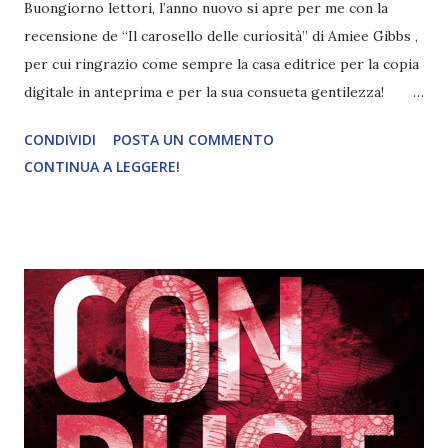
Buongiorno lettori, l’anno nuovo si apre per me con la
recensione de “Il carosello delle curiosità” di Amiee Gibbs ,
per cui ringrazio come sempre la casa editrice per la copia
digitale in anteprima e per la sua consueta gentilezza!
Titolo: Il carosello delle curiosità Autore: Amiee Gibbs
CONDIVIDI
POSTA UN COMMENTO
Casa editrice: Fazi editore Data di pubblicazione: 23
CONTINUA A LEGGERE!
gennaio 2023 Pagine: 456 Traduttore: Sabina Terziani
"Dopo sette anni passati a girare il mondo, il Carosello
delle Curiosità torna in Inghilterra; gli artisti della
compagnia di Aurelius e Pretorius sono pronti a stupire il
pubblico dell’Athenaeum, un vecchio carcere trasformato in
teatro che sorge in uno dei quartieri più malfamati e poveri
di Londra. Sul palco si esibiranno l’acrobata albina, i gemelli
siamesi, la ballerina minuta e il piccolo suonatore di violino
dal corpo coperto di peli. Ma l’esibizione più attesa è
sempre quella dell’imprendibile Harlequin e del domatore di