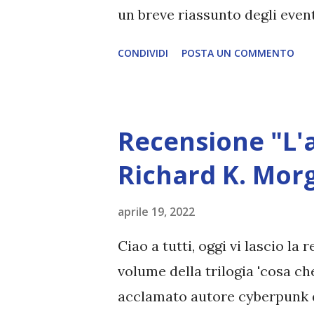
un breve riassunto degli even
aver avuto un attacco di cuore
CONDIVIDI
POSTA UN COMMENTO
Crimini di Grindelwald era us
quattro anni (che dati gli ev
terzo capitolo ha avuto un ite
Recensione "L'a
2020, causa pandemia e problem
questione Johnny Depp e la m
Richard K. Mor
dell’attore che interpretava 
aprile 19, 2022
posticipato l’uscita di questo
tanto tempo e così tante pole
Ciao a tutti, oggi vi lascio la
a rilanciare il mondo magico d
volume della trilogia 'cosa ch
acclamato autore cyberpunk d