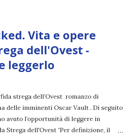
rerebbe che adesso l'uscita definitiva sia
one di Giulia ( leggila qui ). E se vi state
a avrà il dettaglio della cover "bucata", la
ked. Vita e opere
 di ciliegia (5 aprile) Confesso di averlo
a trama sembra fare proprio al caso mio.
rega dell'Ovest -
n po' weird che adoro. 4. Ancora una
e leggerlo
omeno di booktok" arriverà in italiano con
 la Newton Compton poi. Ci credete? 5.
rfida strega dell’Ovest romanzo di
a delle imminenti Oscar Vault . Di seguito
o avuto l’opportunità di leggere in
a Strega dell'Ovest "Per definizione, il