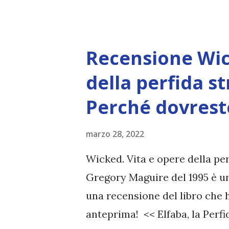
rimandato per settimane, semb
il 5. Sul blog trovate la recensi
chiedendo se l'edizione italian
Recensione Wic
risposta è sì. 3. Al nuovo gusto
snobbato, ma leggendo bene l
della perfida st
Sembra uno di quegli horror u
Perché dovrest
volta con te (7 aprile) Il "fen
tanto di cover originale. Con
marzo 28, 2022
Crescent City. La casa di ci...
Wicked. Vita e opere della pe
Gregory Maguire del 1995 è un
una recensione del libro che h
anteprima! << Elfaba, la Perfid