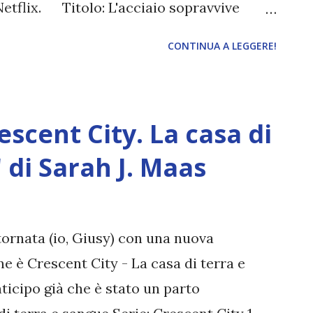
Netflix. Titolo: L'acciaio sopravvive
ine: 480 Editore: Mondadori (Oscar
CONTINUA A LEGGERE!
azione: 2022 "LA GUERRA CONTRO IL
a, ma gli uomini non hanno bisogno di
 L'aristocratico Ringil Eskiath, giovane
scent City. La casa di
n esilio volontario, disprezzato per la sua
l Drago, capo dei barbari delle steppe,
 di Sarah J. Maas
l Sud ma neppure nella semplice vita
patria. Archeth Indamaninarmal, ultima
lla loro tecnologia prodigiosa, cerca di far
tornata (io, Giusy) con una nuova
i e affoga il proprio senso di abbandon...
ne è Crescent City - La casa di terra e
nticipo già che è stato un parto