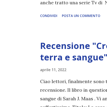
anche tratto una serie Tv di 
Autore: Richard K.Morgan Pag
CONDIVIDI
POSTA UN COMMENTO
Fantastica) Anno di pubblic
POPOLO DELLE SQUAME è finit
mostri per dilaniarsi tra loro.
Recensione "Cre
eroe del- la resistenza, vive i
omosessualità. Egar Rovina de
terra e sangue"
non trova pace tra gli agi de
aprile 11, 2022
guerresca della sua vecchia 
erede degli alieni Kiriath e de
Ciao lettori, finalmente sono 
progredire l'Impero dei mortal
recensione. Il libro in questio
sangue di Sarah J. Maas . Vi a