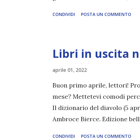
dell'Usignolo e del Serpente 
CONDIVIDI
POSTA UN COMMENTO
Editore: Mondadori (Oscar Abs
mattina della mietitura che i
Games. A Capitol City, il dic
Libri in uscita 
preparando con cura: è stato 
qualità di mentore e sa bene 
aprile 01, 2022
possibilità di accedere alla g
Buon primo aprile, lettori! Pro
potente, sta attraversando la 
mese? Mettetevi comodi perché
degli Snow è nelle mani di Cori
Il dizionario del diavolo (5 ap
riportarlo all'antico splendor
Ambroce Bierce. Edizione bell
essere ...
opere della perfida strega del
CONDIVIDI
POSTA UN COMMENTO