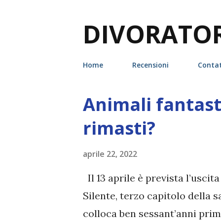
DIVORATORI
Home
Recensioni
Contat
Animali fantas
P
o
rimasti?
s
t
aprile 22, 2022
Il 13 aprile è prevista l’uscita
Silente, terzo capitolo della s
colloca ben sessant’anni prima