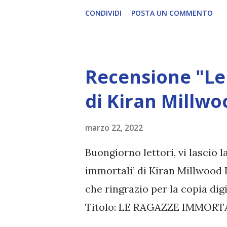
male si nasconde." Glinda "Son
CONDIVIDI
POSTA UN COMMENTO
immaginava che la beneficenza
Elefantessa Nastoya "Quando c
l'aria puzza di tragedia, a r
Recensione "Le
maschera." Il Mago di Oz "Il p
a una giovane, né a una stude
di Kiran Millw
è giusto e ingiusto. È compit
marzo 22, 2022
che intendesse Madame Morri
l'epigramma 'Animali, abbassa
Buongiorno lettori, vi lascio 
pass...
immortali’ di Kiran Millwood 
che ringrazio per la copia dig
Titolo: LE RAGAZZE IMMORT
HARGRAVE Pagine: 348 Edit