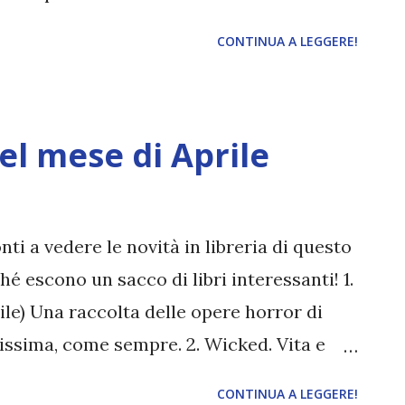
Autore: Suzanne Collins Pagine: 480
CONTINUA A LEGGERE!
olute) Pubblicazione: 19 Maggio 2020 È la
naugura la decima edizione degli Hunger
iottenne Coriolanus Snow si sta
nel mese di Aprile
chiamato a partecipare ai Giochi in
che questa potrebbe essere la sua unica
loria. La casata degli Snow, un tempo
nti a vedere le novità in libreria di questo
sua ora più buia. Il destino del buon nome
 escono un sacco di libri interessanti! 1.
olanus: l'unica, esile, possibilità di
rile) Una raccolta delle opere horror di
e risiede nella capacità del ragazzo di
issima, come sempre. 2. Wicked. Vita e
l'Ovest (5 aprile) Dopo essere stato
CONTINUA A LEGGERE!