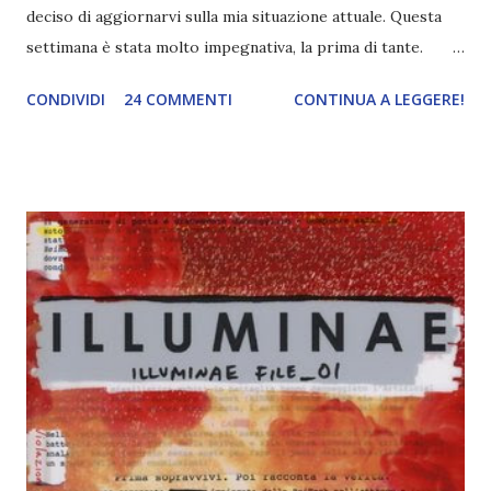
deciso di aggiornarvi sulla mia situazione attuale. Questa
settimana è stata molto impegnativa, la prima di tante.
Purtroppo in accademia abbiamo sempre orari pazzeschi
CONDIVIDI
24 COMMENTI
CONTINUA A LEGGERE!
(dalle cinque alle sette ore a materia e io dopo due vorrei
suicidarmi) e la sera (ma anche il pomeriggio) il mio
cervello è fuori uso. E purtroppo sarà così per i prossimi
tre-quattro mesi. Ma non sono qui per parlarvi di questo,
ma di come io, lettrice e blogger, sono cambiata in quattro
anni di blogging.