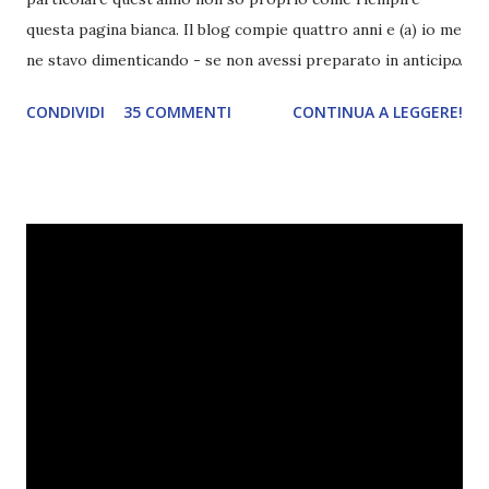
questa pagina bianca. Il blog compie quattro anni e (a) io me
ne stavo dimenticando - se non avessi preparato in anticipo
questo post lo avrei dimenticato sicuro, fidatevi - (b)
CONDIVIDI
35 COMMENTI
CONTINUA A LEGGERE!
questo quarto anno, come sapete, non è stato dei migliori
per il mio blog. In pratica ho passato più tempo a decidere
se chiudere o meno il blog e a cercare di fare cambiamenti
che a pubblicare. E ogni volta che pensavo che il periodo
buio fosse finito, ecco che ,TADAAAN, di nuovo le tenebre.
Mettiamoci pure che le mie letture non sono molto
soddisfacenti da tipo febbraio e credo di avere una sorta di
blocco. Per questo motivo in questi ultimi mesi ho a
malapena pubblicato. Quindi, festeggiare o non
festeggiare? Questo è il dilemma. Da un lato ho pensato
che festeggiare fosse d'obbligo, dato che nonostante gli
alti e bassi Divoratori di libri sia ancora qui, ma d'altro ho
pensato che no, non ...