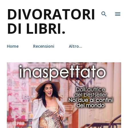
DIVORATORI
Passa ai contenuti principali
DI LIBRI.
Home
Recensioni
Altro…
P
o
s
t