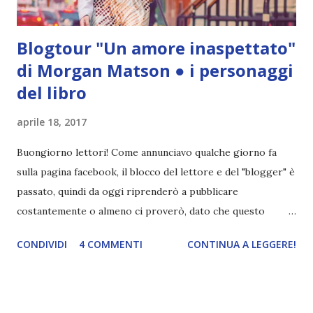
Blogtour "Un amore inaspettato"
di Morgan Matson ● i personaggi
del libro
aprile 18, 2017
Buongiorno lettori! Come annunciavo qualche giorno fa
sulla pagina facebook, il blocco del lettore e del "blogger" è
passato, quindi da oggi riprenderò a pubblicare
costantemente o almeno ci proverò, dato che questo
semestre è molto impegnativo. Partiamo subito dalla mia
CONDIVIDI
4 COMMENTI
CONTINUA A LEGGERE!
tappa del blogtour di Un amore inaspettato , il nuovo libro
di Morgan Matson , autrice che ammiro moltissimo. Ho
adorato Al centro dell'universo e apprezzato molto Noi
due ai confini del mondo , perciò The Unexpecting