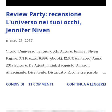
Review Party: recensione
L'universo nei tuoi occhi,
Jennifer Niven
marzo 21, 2017
Titolo: L'universo nei tuoi occhi Autore: Jennifer Niven
Pagine: 371 Prezzo: 6,99€ (ebook), 12,67€ (cartaceo) Anno:
2017 Editore: De Agostini Link d'acquisto: Amazon
Affascinante. Divertente. Distaccato. Ecco le tre parole
d’ordine di Jack Masselin, diciassette anni e un segreto ben
CONDIVIDI
11 COMMENTI
CONTINUA A LEGGERE!
custodito: Jack non riesce a riconoscere il volto delle
persone. Nemmeno quello dei suoi genitori, o quello dei
suoi fratelli. Per questo si è dovuto impegnare molto per
diventare Mister Popolarità. Si è esercitato per anni