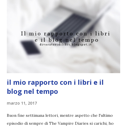
nell’impossibile arte di conoscere tutti senza conoscere
davvero nessuno, di farsi amare senza amare a propria
volta. E finora è riuscito a cavarsela. Ma le cose prendono
una piega inaspettata quando Jack vede per la prima volta
Libby. Libby che non è come le altre ragazze. Libby che
porta addosso tutto il peso dell’universo: un passato
difficile e tanti, troppi chili per poter essere accettata dai
suoi compagni di scuola. Un giorno, per non sfigurare
davanti agli amici...
il mio rapporto con i libri e il
blog nel tempo
marzo 11, 2017
Buon fine settimana lettori, mentre aspetto che l'ultimo
episodio di sempre di The Vampire Diaries si carichi, ho