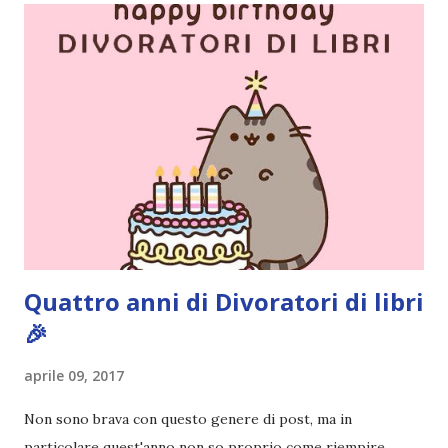
Everything era un libro che attendevo con ansia e devo
ammettere che non mi sta deludendo. Titolo: Un amore
inaspettato Autore: Morgan Matson Pagine: 476 pagine
Editore: Newton Compton Data di uscita: 11 Aprile 2017
COMPRA SU AMAZON Andie ha pianificato con cura il
proprio futuro. Ha deciso che frequenterà un corso di
specializzazione in Medicina e, per quanto riguarda suo
padre, il piano è quello di evitarlo il più possibile (il che non
è poi tanto difficile, conside...
Quattro anni di Divoratori di libri
🎉
aprile 09, 2017
Non sono brava con questo genere di post, ma in
particolare quest'anno non so proprio come riempire