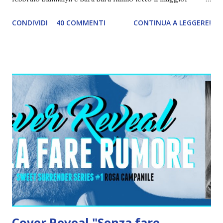
numero di libri, 14 a testa. Sempre Siannalyn è riuscita a
CONDIVIDI
40 COMMENTI
CONTINUA A LEGGERE!
completare 22 obiettivi in un mese mentre Maria di Blog
Expres è riuscita a completarne 5 con un solo libro.
Complimenti ragazze! Per quanto mi riguarda, sono riuscita
a leggere solo un libro L'arte ingannevole del gufo e a
completare due obiettivi: Leggi un libro dove la musica ha
un ruolo fondamentale Leggi un libro dove il protagonista
è un artista Andrà meglio la prossima volta. Spero. Infine, il
mini-premio del mese ! Questa volta lo ha vinto ARYA !
Congratulazioni :D Appena possibile lasciami il tuo
indirizzo e provvederò a mandarti un piccolo pensiero che
spero gradirai! LETTURE DI MARZO Titolo libro | <a href="
SOSTITUIRE CON IL LINK DELLA RECE...
Cover Reveal "Senza fare