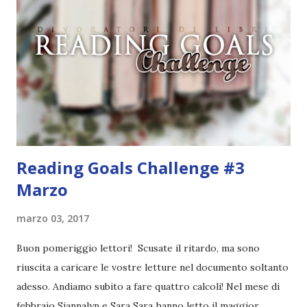
all'invasione. Ed Ezra e Kady, che si rivolgono a malapena la
parola, sono costretti a cercare insieme una via di fuga.
Alcuni giorni dopo, però, un mortale virus mutante inizia a
diffondersi a bordo di una delle navi sulle quali si trovano i
due ragazzi e gli altri superstiti. Come se non bastasse,
AIDAN, l'intelligenza artificiale ch...
Reading Goals Challenge #3
Marzo
marzo 03, 2017
Buon pomeriggio lettori! Scusate il ritardo, ma sono
riuscita a caricare le vostre letture nel documento soltanto
adesso. Andiamo subito a fare quattro calcoli! Nel mese di
febbraio Siannalyn e Sara Sara hanno letto il maggior