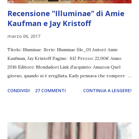
Recensione "Illuminae" di Amie
Kaufman e Jay Kristoff
marzo 06, 2017
Titolo: Illuminae Serie: Illuminae file_01 Autori: Amie
Kaufman, Jay Kristoff Pagine: 612 Prezzo: 22,00€ Anno:
2016 Editore: Mondadori Link d'acquisto: Amazon Quel
giorno, quando si è svegliata, Kady pensava che rompere
con Ezra sarebbe stata la cosa più difficile da affrontare.
CONDIVIDI
27 COMMENTI
CONTINUA A LEGGERE!
Poche ore dopo il suo pianeta è stato invaso. Anno 2575: il
cielo di Kerenza, un pianeta poco più grande di un granello
di sabbia coperto di ghiaccio e sperduto nell'universo, si
oscura all'improvviso. Tra le esplosioni e le urla degli
abitanti terrorizzati, una squadra d'assalto delle BeiTech,
una potente corporation interstellare, dà inizio