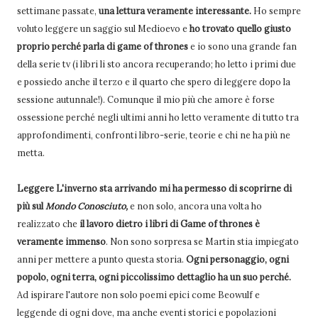
settimane passate,
una lettura veramente interessante.
Ho sempre
voluto leggere un saggio sul Medioevo e
ho trovato quello giusto
proprio perché parla di game of thrones
e io sono una grande fan
della serie tv (i libri li sto ancora recuperando; ho letto i primi due
e possiedo anche il terzo e il quarto che spero di leggere dopo la
sessione autunnale!). Comunque il mio più che amore è forse
ossessione perché negli ultimi anni ho letto veramente di tutto tra
approfondimenti, confronti libro-serie, teorie e chi ne ha più ne
metta.
Leggere L'inverno sta arrivando mi ha permesso di scoprirne di
più sul
Mondo Conosciuto,
e non solo, ancora una volta ho
realizzato che
il lavoro dietro i libri di Game of thrones è
veramente immenso
. Non sono sorpresa se Martin stia impiegato
anni per mettere a punto questa storia.
Ogni personaggio, ogni
popolo, ogni terra, ogni piccolissimo dettaglio ha un suo perché.
Ad ispirare l'autore non solo poemi epici come Beowulf e
leggende di ogni dove, ma anche eventi storici e popolazioni