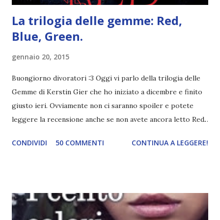
La trilogia delle gemme: Red,
Blue, Green.
gennaio 20, 2015
Buongiorno divoratori :3 Oggi vi parlo della trilogia delle
Gemme di Kerstin Gier che ho iniziato a dicembre e finito
giusto ieri. Ovviamente non ci saranno spoiler e potete
leggere la recensione anche se non avete ancora letto Red.
Per le trame dei libri cliccate sulle cover :3 Red, Blue e
CONDIVIDI
50 COMMENTI
CONTINUA A LEGGERE!
Green sono state delle letture molto piacevoli ma non
nego il fatto che le mie aspettative sono state un po'
deluse. Ho sempre letto recensioni positivissime e su GR il
rating più basso è di tipo quattro stelline o_o. Perciò
potete capire le mie aspettative! Innanzitutto, se la Gier o
la ce avesse deciso di pubblicare la trilogia in un unico libro,