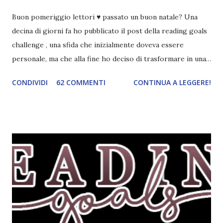
Buon pomeriggio lettori ♥ passato un buon natale? Una
decina di giorni fa ho pubblicato il post della reading goals
challenge , una sfida che inizialmente doveva essere
personale, ma che alla fine ho deciso di trasformare in una
challenge vera e propria, dato che ci sono state un paio di
CONDIVIDI
62 COMMENTI
CONTINUA A LEGGERE!
persone interessate. E quindi eccomi qui con il post delle
iscrizioni e con il regolamento! La Reading Goals Challenge
La challenge è molto semplice. Bisogna creare una lista di
obiettivi da portare a termine durante il 2017. E' una
challenge un po' particolare perché ogni libro letto può
ricoprire più di un obiettivo. Riportandovi l'esempio che ho
fatto nell'altro post, se leggo un libro horror sulle sirene
scritto dal mio autore preferito, tecnicamente ho già
completato tre degli obiettivi della mia lista . Non importa
leggere 345.453.312 libri, ma maturare come lettore,