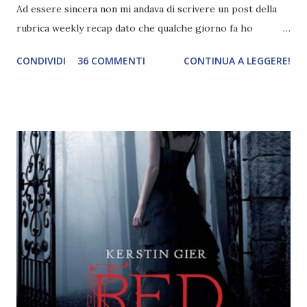
Ad essere sincera non mi andava di scrivere un post della
rubrica weekly recap dato che qualche giorno fa ho
pubblicato la monthly recap . Scusate, ma mi scocciava
CONDIVIDI
36 COMMENTI
CONTINUA A LEGGERE!
troppo creare un nuovo banner xD Nella puntata di oggi vi
parlerò di cosa non sopporto in un libro, più nello specifico
Cosa mi fa alzare gli occhi al cielo quando leggo un libro .
Quante volte vi è capitato di trovare sempre gli stessi modi
di dire in un libro? Ad esempio, i capelli arruffati . TUTTI I
RAGAZZI nei libri hanno i capelli arruffati. Vabbè, c'è crisi, il
pettine costa. Dovrei regalarglielo io uno. O magari del gel.
Fatto sta che nella realtà i ragazzi con i capelli così
sembrano degli scappati di casa. Ah, poi ci sono le ciocche
ribelli. Che monelli, che trasgry. Oppure tutti i personaggi
dei libri sono dei grandi lettori, fatto sta che io non ho mai
trovato una scena in ...