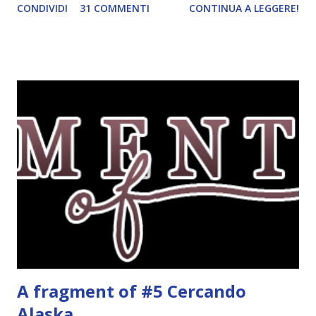
CONDIVIDI
31 COMMENTI
CONTINUA A LEGGERE!
impazzire e.e Un po' mi dispiacerà abbandonare quest
grafica perché mi piace tantissimo :\ magari la utilizzerò di
nuovo un'altra volta! Letture di Dicembre Lo scorso mese
avevo inserito sedici titoli. Già sapevo che non li avrei letti
tutti ma ogni volta preferisco esagerare per avere più
scelta! Dalla tbr ho letto soltanto cinque titoli: I cento
colori del blu, Amy Harmon ★ ★ ★ ★ Sapete il mio
rapporto con gli ya. Questo stranamente mi è piaciuto
molto. Mi è piaciuta la protagonista, la sua crescita, il suo
rapporto con il professor Wilson che cresce piano piano.
Alla fine mi stavo pure commuovendo! Unravel me ,
Tahereh Mafi ★ ★ ★ ★ ★ Ho già scritto una recensi...
A fragment of #5 Cercando
Alaska