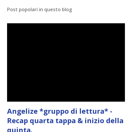
m
Post popolari in questo blog
m
e
n
t
o
Angelize *gruppo di lettura* -
Recap quarta tappa & inizio della
quinta.