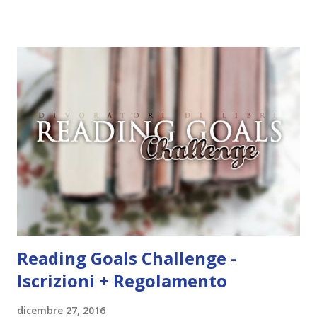
iniziare, come continuare e soprattutto dove finire con la
storia dei Cavalieri! Titolo: Corrupt - Il mio sbaglio più
grande (Devil's Night 1#) Autrice : Penelope Douglas
Pagine: 448 Editore: Newton Compton Editori
Pubblicazione: 10 Gennaio 2023 Traduttore: Laura Lancini
Trama: “Si chiama Michael Crist. È il fratello maggiore del
mio ragazzo ed è come quei film dell'orrore che guardi
coprendoti gli occhi. È bellissimo, forte, e assolutamente
terrificante. Non mi vede neppure. Ma io l'ho notato. L'ho
visto, l'ho sentito. Le cose che ha fatto, i misfatti ch...
Reading Goals Challenge -
Iscrizioni + Regolamento
dicembre 27, 2016