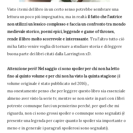
Visto i temi del libro in un certo senso potrebbe sembrare una
lettura un poco più impegnativa, ma in realtà
il fatto che l'autrice
non utilizzi un lessico complesso e faccia un confronto tra mondo
medievale storico, poemi epici, leggende e game of thrones,
rende il libro molto scorrevole e interessante
. Tra l'altro tutto ciò
mi ha fatto venire voglia di tornare a studiare storia e di leggere
buona parte dei libri citati dalla Larrington xD.
Attenzione però! Nel saggio ci sono spoiler per chi non ha letto
fino al quinto volume e per chi non ha visto la quinta stagione
(il
volume originale è stato pubblicato nel 2016)
,
ma
onestamente penso che per leggere questo libro sia essenziale
almeno aver visto la serie tv, mentre se non siete in pari con i libri
potreste comunque farci un pensierino perché, per quel che mi
riguarda, non ci sono grossi spoiler o comunque sono segnalati (è
presente una legenda per capire quanto lo spoiler sia importante o
meno e in generale i paragrafi spoilerosi sono segnalati).