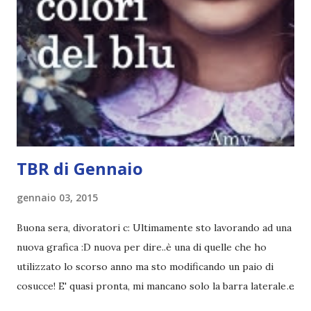
probabilmente lo avrei apprezzato molto di più. Red è
molto introduttivo, nel senso che in trecento pagine non
succede un bel niente. E non ha nemmeno un finale ._.
finisce esattamente nel bel mezzo della storia (anzi, quale
"mezzo" della storia? Questa storia ha praticamente solo
l'inizio!). Stessa cosa con Blue , stessa...
TBR di Gennaio
gennaio 03, 2015
Buona sera, divoratori c: Ultimamente sto lavorando ad una
nuova grafica :D nuova per dire..è una di quelle che ho
utilizzato lo scorso anno ma sto modificando un paio di
cosucce! E' quasi pronta, mi mancano solo la barra laterale e
il piè di pagina. Ho come l'impressione che mi faranno