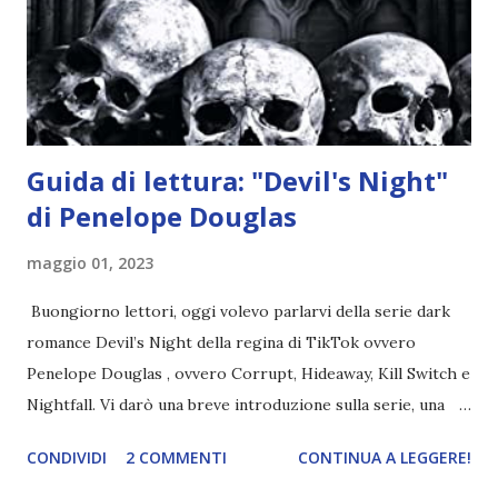
nell'appartamento, senza risultati. Infine cercano nella
chiesetta. Lì trovano Rafael alle prese con gli angeli puri,
ma questa volta ...
Guida di lettura: "Devil's Night"
di Penelope Douglas
maggio 01, 2023
Buongiorno lettori, oggi volevo parlarvi della serie dark
romance Devil’s Night della regina di TikTok ovvero
Penelope Douglas , ovvero Corrupt, Hideaway, Kill Switch e
Nightfall. Vi darò una breve introduzione sulla serie, una
spiegazione dei personaggi principali e l’ordine di lettura ,
CONDIVIDI
2 COMMENTI
CONTINUA A LEGGERE!
e anche un breve commento sui libri singoli. I libri sono in
ordine di lettura, in modo che sappiate esattamente dove