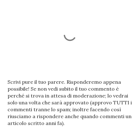
P
Scrivi pure il tuo parere. Risponderemo appena
o
possibile! Se non vedi subito il tuo commento è
s
perché si trova in attesa di moderazione; lo vedrai
t
solo una volta che sarà approvato (approvo TUTTI i
a
commenti tranne lo spam; inoltre facendo così
u
riusciamo a rispondere anche quando commenti un
n
articolo scritto anni fa).
c
o