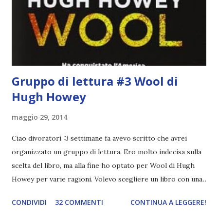
statura sovrastavo tutti gli altri giocatori se quell'anno per
un pelo non entrai nella formazione ufficiale. Qu...
Gruppo di lettura #3 Wool di
Hugh Howey
maggio 29, 2014
Ciao divoratori :3 settimane fa avevo scritto che avrei
organizzato un gruppo di lettura. Ero molto indecisa sulla
scelta del libro, ma alla fine ho optato per Wool di Hugh
Howey per varie ragioni. Volevo scegliere un libro con una
narrazione lenta sia per non finire i capitoli in pochi giorni
CONDIVIDI
32 COMMENTI
CONTINUA A LEGGERE!
e poi dover aspettare con ansia il recap e sia perché