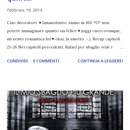
febbraio 19, 2014
Ciao divoratori ♥ Innanzitutto, siamo in 160 *O* non
potete immaginare quanto sia felice ♥ (oggi cuori ovunque,
mi sento romantica lol ♥ okay, la smetto .-.). Recap capitoli
21-26 Nei capitoli precedenti, Rafael per sbaglio vede i
ricordi di Haniel e i due litigano. In seguito, i mezzi angeli si
CONDIVIDI
9 COMMENTI
CONTINUA A LEGGERE!
incontrano e Hesediel mostra loro come combattere i puri.
Alcuni sono increduli, altri incerti che sia una buona
idea..fatto sta' che si mettono all'opera. Ma è proprio
quando stanno iniziando ad avere dei risultati che spunta un
angelo puro, Elemiah. Ma, a differenza di cosa pensano,
l'angelo non ha intenzione di fare una strage, piuttosto è lì
per avvertili che Mikael non è più "l'angelo puro" che
credono e che potrebbe aver ucciso altri mezzi angeli, tipo
Rafael. A quelle parole, Haniel seguito da altri ibridi, si reca