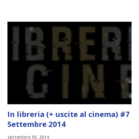
almeno ci godiamo la lettura. Del resto è anche uscito (o
uscirà in questi giorni, non ricordo bene) il terzo volume.
Quale miglior occasione per iniziare questa trilogia? Il
gruppo di lettura inizierà tra qualche settimana,
esattamente dopo la fine della scuola. Avete quindi un bel
po' di tempo per pensarci e iscrivervi. Titolo: Wool (Silo
#1) Autore: Hugh Howey Anno: Ottobre 2013 Editore:
Fabbri Cosa faresti se il mondo fuori fosse letale e l’aria
che respiri potesse uccidere? Se vivessi in un luogo dove
ogni nascita richiede una morte e le tue scelte possono
salvare vite o distruggerle? Questo è il mondo di Wool. In
u...
In libreria (+ uscite al cinema) #7
Settembre 2014
settembre 05, 2014