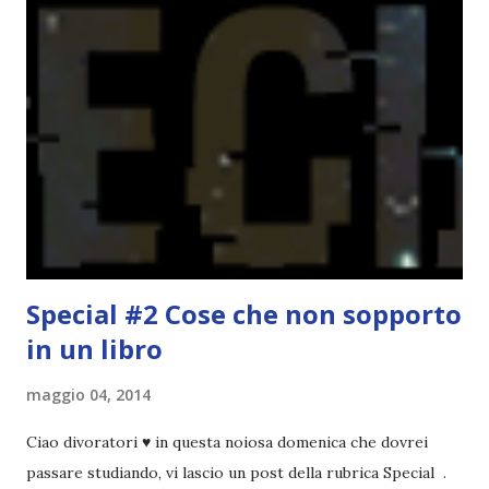
spaziare con i generi letterari e non limitarmi al fantasy.
Per farvi un esempio nel 2015 mi sembra di aver letto
troppi libri impegnativi e davvero pochi libri "leggeri", il
che non è sempre un bene. Credo che sia stata la principale
causa per il mio calo di letture. Comunque, ogni mese -
nessun giorno fisso, però - pubblicherò questo post.
Spero che la rubrica sia di vostro gradimento. GENNAIO
TBR+OBIETTIVI Questa è la mia tbr del mese...
Special #2 Cose che non sopporto
in un libro
maggio 04, 2014
Ciao divoratori ♥ in questa noiosa domenica che dovrei
passare studiando, vi lascio un post della rubrica Special .