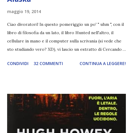
maggio 19, 2014
Ciao divoratori! In questo pomeriggio un po' " uhm ", con il
libro di filosofia da un lato, il libro Hunted nell'altro, il
cellulare in mano e il computer sulla scrivania (si vede che
sto studiando vero? XD), vi lascio un estratto di Cercando
Alaska di John Green ! Da oggi mi impegnerò a essere più
CONDIVIDI
32 COMMENTI
CONTINUA A LEGGERE!
costante nelle rubriche. Odiavo lo sport. Odiavo lo sport,
odiavo quelli che facevano sport, odiavo quelli a cui piaceva
guardarlo, e odiavo chi non odiava quelli che lo facevano o
cui piaceva guardarlo. In terza elementare - l'ultimo anno in
cui si gioca a mini-baseball mia madre voleva che mi facessi
delle amicizie, così mi obbligò a entrare nella squadra dei
Pirati di Orlando. Mi feci degli amici eccome: una masnada di
bambini dell'asilo. Non fu un gran passo avanti, se l'obiettivo
era inserirmi fra i coetanei. Fu soprattutto perché come