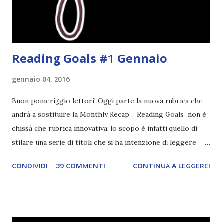
uscendo fuori dalla propria comfort zone. Come
partecipare Per partecipare non dovete fare altro che
crea...
Reading Goals #1 Gennaio
gennaio 04, 2016
Buon pomeriggio lettori! Oggi parte la nuova rubrica che
andrà a sostituire la Monthly Recap . Reading Goals non è
chissà che rubrica innovativa; lo scopo è infatti quello di
stilare una serie di titoli che si ha intenzione di leggere
durante il mese e di riepilogare le letture fatte. E' anche
CONDIVIDI
39 COMMENTI
CONTINUA A LEGGERE!
una rubrica per tenere sotto controllo le reading
challenge, perché quest'anno sono veramente decisa a
portarne a termine un bel po'. Non tanto perché cavolo, ho
terminato una sfida, sono Dio!, ma piuttosto perché voglio