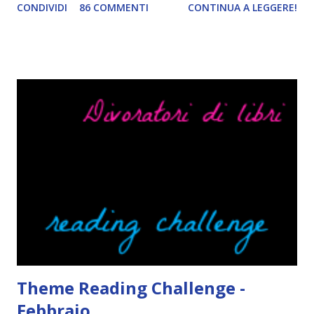
CONDIVIDI
86 COMMENTI
CONTINUA A LEGGERE!
href="http://divoratoridilibri.blogspot.com/2016/06/legg
ere-italiano-blogtour-presentazione.html"><img
src="http://i68.tinypic.com/2vmt5lk.png" width="300">
</a> Ok, sorvoliamo sulla mia totale incapacità di scegliere
titoli e passiamo alla spiegazione di questa iniziativa che
sarà piuttosto difficile (per me). Siccome è tipo la terza
volta che provo a scrivere questo post (con scarsi risultati),
farò uno schemino semplice semplice per evitare di
spiegarmi come un libro chiuso (as always). IN COSA
CONSISTE QUESTO BLOGTOUR? E' un'iniziativa dedicata
agli autori italiani, sia pubblicati da editori sia
autopubblicati. Si svolgerà ne...
Theme Reading Challenge -
Febbraio