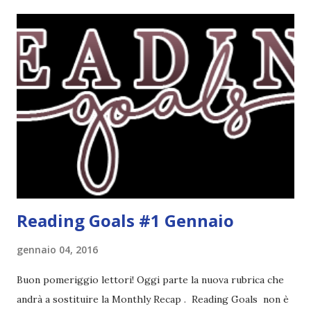
sentito parlare benissimo di questo autore per quanto
riguarda i suoi romanzi thriller. Per il momento sono
troppo fissata con questo genere ma ho letto pochi libri
thriller e vorrei davvero iniziarne qualcuno. Attraverso il
fuoco - Josephine Angeline \\ 19 settembre. Qualsiasi
libro cita anche soltanto "Salem" deve essere
assolutamente mio. Sono affascinata dalla storia delle
streghe di Salem e se oltre alle streghe aggiungiamo
mondi paralleli e gemelle malefiche, la mia curiosità monta
alle st...
Reading Goals #1 Gennaio
gennaio 04, 2016
Buon pomeriggio lettori! Oggi parte la nuova rubrica che
andrà a sostituire la Monthly Recap . Reading Goals non è