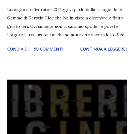
Buongiorno divoratori :3 Oggi vi parlo della trilogia delle
Gemme di Kerstin Gier che ho iniziato a dicembre e finito
giusto ieri. Ovviamente non ci saranno spoiler e potete
leggere la recensione anche se non avete ancora letto Red.
Per le trame dei libri cliccate sulle cover :3 Red, Blue e
CONDIVIDI
50 COMMENTI
CONTINUA A LEGGERE!
Green sono state delle letture molto piacevoli ma non
nego il fatto che le mie aspettative sono state un po'
deluse. Ho sempre letto recensioni positivissime e su GR il
rating più basso è di tipo quattro stelline o_o. Perciò
potete capire le mie aspettative! Innanzitutto, se la Gier o
la ce avesse deciso di pubblicare la trilogia in un unico libro,
probabilmente lo avrei apprezzato molto di più. Red è
molto introduttivo, nel senso che in trecento pagine non
succede un bel niente. E non ha nemmeno un finale ._.
finisce esattamente nel bel mezzo della storia (anzi, quale