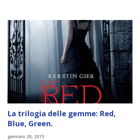
trovare le regole nel post introduttivo , mentre la classifica
potete trovarla a questo link . Adesso passiamo agli
obiettivi! OBIETTIVI Iniziamo con un obiettivo facile facile:
un libro ambientato in Australia . Mare, mare, mare !
L'Oceania è circondata dal mare! Un libro nel quale il mare è
l'elemento fondamentale. Un libro sulle sirene, un libro con
protagonisti dei surfisti.. un libro importante nella storia
della letteratura australiana, neozelandese, ecc . l'Oceania
è ricca di natura! Leggete un libro con una cover molto, ...
La trilogia delle gemme: Red,
Blue, Green.
gennaio 20, 2015