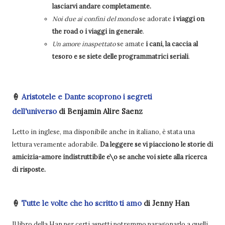
lasciarvi andare completamente.
Noi due ai confini del mondo
se adorate
i viaggi on
the road o i viaggi in generale
.
Un amore inaspettato
se amate
i cani, la caccia al
tesoro e se siete delle programmatrici seriali
.
🍦
Aristotele e Dante scoprono i segreti
dell'universo
di Benjamin Alire Saenz
Letto in inglese, ma disponibile anche in italiano, è stata una
lettura veramente adorabile.
Da leggere se vi piacciono le storie di
amicizia-amore indistruttibile e\o se anche voi siete alla ricerca
di risposte.
🍦
Tutte le volte che ho scritto ti amo
di Jenny Han
Il libro della Han per certi aspetti potremmo paragonarlo a quelli