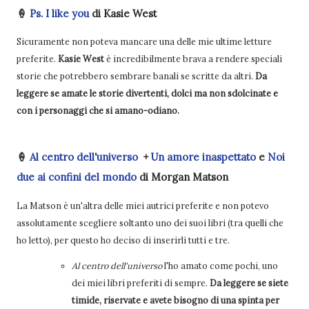
🍦
Ps. I like you
di Kasie West
Sicuramente non poteva mancare una delle mie ultime letture
preferite.
Kasie West
è incredibilmente brava a rendere speciali
storie che potrebbero sembrare banali se scritte da altri.
Da
leggere se amate le storie divertenti, dolci ma non sdolcinate e
con i personaggi che si amano-odiano.
🍦
Al centro dell'universo
+
Un amore inaspettato
e
Noi
due ai confini del mondo
di Morgan Matson
La Matson è un'altra delle miei autrici preferite e non potevo
assolutamente scegliere soltanto uno dei suoi libri (tra quelli che
ho letto), per questo ho deciso di inserirli tutti e tre.
Al centro dell'universo
l'ho amato come pochi, uno
dei miei libri preferiti di sempre.
Da leggere se siete
timide, riservate e avete bisogno di una spinta per