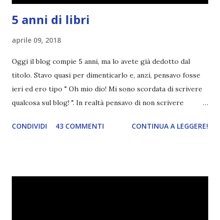
5 anni di libri
aprile 09, 2018
Oggi il blog compie 5 anni, ma lo avete già dedotto dal
titolo. Stavo quasi per dimenticarlo e, anzi, pensavo fosse
ieri ed ero tipo " Oh mio dio! Mi sono scordata di scrivere
qualcosa sul blog! ". In realtà pensavo di non scrivere
completamente niente perché i 'blogversary' stanno
CONDIVIDI
43 COMMENTI
CONTINUA A LEGGERE!
diventando un po' come i miei compleanni. Semplicemente
mi scoccia festeggiarli perché tanto ogni anno dico sempre
le solite cose (e in effetti gli ultimi quattro blogversary
sembrano fatti tutti con lo stampino.. NO, NON
CERCATELI, SONO IMBARAZZANTI!) . Però cavolo, sono
cinque anni e non sono pochi . Il blog è praticamente
l'unica cosa della mia vita che ho continuato con costanza