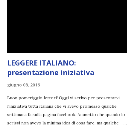
(più o meno) e non come le tremila cose che inizio per poi
lasciare a metà. Tra l'altro ripenso a circa un anno e mezzo
fa, quando non sapevo più che farmene di D ivoratori di
libri . Quindi pubblicare un post celebrativo era il minimo
che potessi fare. All'inizio non avevo idea che il ...
LEGGERE ITALIANO:
presentazione iniziativa
giugno 08, 2016
Buon pomeriggio lettori! Oggi vi scrivo per presentarvi
l'iniziativa tutta italiana che vi avevo promesso qualche
settimana fa sulla pagina facebook. Ammetto che quando lo
scrissi non avevo la minima idea di cosa fare, ma qualche
giorno fa ho buttato giù un'idea che mi piace parecchio. <a