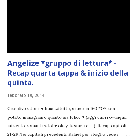
Angelize *gruppo di lettura* -
Recap quarta tappa & inizio della
quinta.
febbraio 19, 2014
Ciao divoratori ♥ Innanzitutto, siamo in 160 *O* non
potete immaginare quanto sia felice ♥ (oggi cuori ovunque,
mi sento romantica lol ♥ okay, la smetto .-.). Recap capitoli
21-26 Nei capitoli precedenti, Rafael per sbaglio vede i