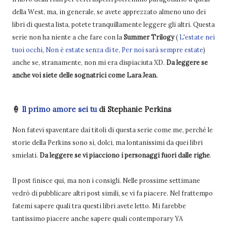
della West, ma, in generale, se avete apprezzato almeno uno dei
libri di questa lista, potete tranquillamente leggere gli altri. Questa
serie non ha niente a che fare con la
Summer Trilogy
(
L'estate nei
tuoi occhi
,
Non è estate senza di te, Per noi sarà sempre estate
)
anche se, stranamente, non mi era dispiaciuta XD.
Da leggere se
anche voi siete delle sognatrici come Lara Jean.
🍦
Il primo amore sei tu
di Stephanie Perkins
Non fatevi spaventare dai titoli di questa serie come me, perché le
storie della Perkins sono sì, dolci, ma lontanissimi da quei libri
smielati.
Da leggere se vi piacciono i personaggi fuori dalle righe
.
Il post finisce qui, ma non i consigli. Nelle prossime settimane
vedrò di pubblicare altri post simili, se vi fa piacere. Nel frattempo
fatemi sapere quali tra questi libri avete letto. Mi farebbe
tantissimo piacere anche sapere quali contemporary YA