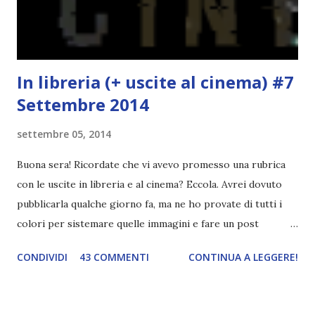
"mezzo" della storia? Questa storia ha praticamente solo
l'inizio!). Stessa cosa con Blue , stessa...
In libreria (+ uscite al cinema) #7
Settembre 2014
settembre 05, 2014
Buona sera! Ricordate che vi avevo promesso una rubrica
con le uscite in libreria e al cinema? Eccola. Avrei dovuto
pubblicarla qualche giorno fa, ma ne ho provate di tutti i
colori per sistemare quelle immagini e fare un post
ordinato! Ora finalmente ci sono riuscita! IN LIBRERIA Per
CONDIVIDI
43 COMMENTI
CONTINUA A LEGGERE!
leggere la trama cliccate sulla copertina. Vi ho segnalato
solo alcune delle uscite, quelle che più hanno attirato la mia
attenzione. Phobia - Wulf Dorn \\ 11 settembre. Ho