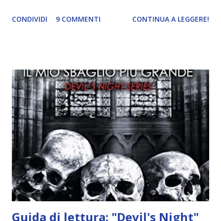
ricordi di Haniel e i due litigano. In seguito, i mezzi angeli si
CONDIVIDI
9 COMMENTI
CONTINUA A LEGGERE!
incontrano e Hesediel mostra loro come combattere i puri.
Alcuni sono increduli, altri incerti che sia una buona
idea..fatto sta' che si mettono all'opera. Ma è proprio
quando stanno iniziando ad avere dei risultati che spunta un
angelo puro, Elemiah. Ma, a differenza di cosa pensano,
l'angelo non ha intenzione di fare una strage, piuttosto è lì
per avvertili che Mikael non è più "l'angelo puro" che
credono e che potrebbe aver ucciso altri mezzi angeli, tipo
Rafael. A quelle parole, Haniel seguito da altri ibridi, si reca
nell'appartamento, senza risultati. Infine cercano nella
chiesetta. Lì trovano Rafael alle prese con gli angeli puri,
ma questa volta ...
Guida di lettura: "Devil's Night"