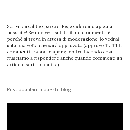
P
Scrivi pure il tuo parere. Risponderemo appena
o
possibile! Se non vedi subito il tuo commento è
s
perché si trova in attesa di moderazione; lo vedrai
t
solo una volta che sarà approvato (approvo TUTTI i
a
commenti tranne lo spam; inoltre facendo così
u
riusciamo a rispondere anche quando commenti un
n
articolo scritto anni fa).
c
o
m
Post popolari in questo blog
m
e
n
t
o