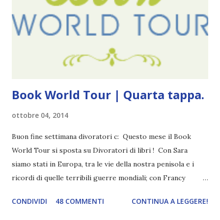
mio ragazzo ed è come quei film dell'orrore che guardi
coprendoti gli occhi. È bellissimo, forte, e assolutamente
terrificante. Non mi vede neppure. Ma io l'ho notato. L'ho
visto, l'ho sentito. Le cose che ha fatto, i misfatti ch...
Book World Tour | Quarta tappa.
ottobre 04, 2014
Buon fine settimana divoratori c: Questo mese il Book
World Tour si sposta su Divoratori di libri ! Con Sara
siamo stati in Europa, tra le vie della nostra penisola e i
ricordi di quelle terribili guerre mondiali; con Francy
abbiamo esplorato i territori asiatici; con Mel e Mys
CONDIVIDI
48 COMMENTI
CONTINUA A LEGGERE!
abbiamo vagato nella savana. Ora preparate le valigie che si
va in OCEANIA ! Se volete rinfrescarvi la memoria, potete