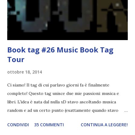
ispirato alle favole (D:), tutte voi lasciate solo un titolo e
poi a random ne sceglierò tre! Aggiornerò il post, oppure
potrete trova...
Book tag #26 Music Book Tag
Tour
ottobre 18, 2014
Ci siamo! Il tag di cui parlavo giorni fa è finalmente
completo! Questo tag unisce due mie passioni: musica e
libri. L'idea è nata dal nulla xD stavo ascoltando musica
random e ad un certo punto (esattamente quando stavo
ascoltando Let me love you) mi è venuta in mente
CONDIVIDI
35 COMMENTI
CONTINUA A LEGGERE!
quest'idea. Lo scopo del tag è di associare ad ogni canzone