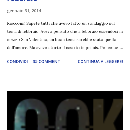
gennaio 31, 2014
Rieccomi! Sapete tutti che avevo fatto un sondaggio sul
tema di febbraio. Avevo pensato che a febbraio essendoci in
mezzo San Valentino, un buon tema sarebbe stato quello
dell'amore. Ma avevo storto il naso io in primis. Poi come
tema era troppo vago. Così avevo deciso di rendere le cose
CONDIVIDI
35 COMMENTI
CONTINUA A LEGGERE!
più difficili e fare decidere a voi lettori tra storie d'amore
da diabete, storie d'amore/odio, storie strappalacrime. Ma,
visto che decido sempre di testa mia, due giorni prima della
fine di gennaio, ho pensato ad un tema interessante. Potevo
farlo benissimo il prossimo mese, però visto che avrei
fatto decidere a uno di voi, il mese di febbraio era perfetto.
Dunque qual è questo tema, vi starete chiedendo. Il tema di
febbraio è libri ispirati alle favole! Che ve ne pare? Io avrei
un po' di titoli in wishlist ^^ Non avendo letto nessun libro