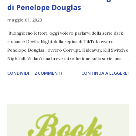
di Penelope Douglas
maggio 01, 2023
Buongiorno lettori, oggi volevo parlarvi della serie dark
romance Devil’s Night della regina di TikTok ovvero
Penelope Douglas , ovvero Corrupt, Hideaway, Kill Switch e
Nightfall. Vi darò una breve introduzione sulla serie, una
spiegazione dei personaggi principali e l’ordine di lettura ,
CONDIVIDI
2 COMMENTI
CONTINUA A LEGGERE!
e anche un breve commento sui libri singoli. I libri sono in
ordine di lettura, in modo che sappiate esattamente dove
iniziare, come continuare e soprattutto dove finire con la
storia dei Cavalieri! Titolo: Corrupt - Il mio sbaglio più
grande (Devil's Night 1#) Autrice : Penelope Douglas
Pagine: 448 Editore: Newton Compton Editori
Pubblicazione: 10 Gennaio 2023 Traduttore: Laura Lancini
Trama: “Si chiama Michael Crist. È il fratello maggiore del