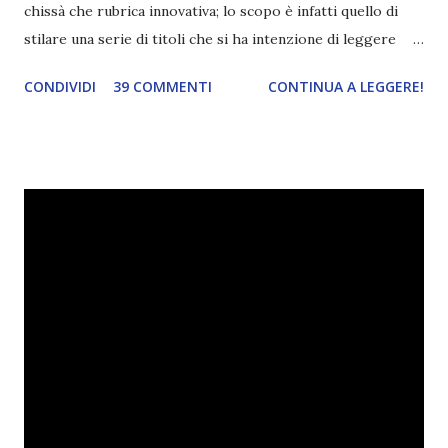
chissà che rubrica innovativa; lo scopo è infatti quello di
stilare una serie di titoli che si ha intenzione di leggere
durante il mese e di riepilogare le letture fatte. E' anche
CONDIVIDI
39 COMMENTI
CONTINUA A LEGGERE!
una rubrica per tenere sotto controllo le reading
challenge, perché quest'anno sono veramente decisa a
portarne a termine un bel po'. Non tanto perché cavolo, ho
terminato una sfida, sono Dio!, ma piuttosto perché voglio
spaziare con i generi letterari e non limitarmi al fantasy.
Per farvi un esempio nel 2015 mi sembra di aver letto
troppi libri impegnativi e davvero pochi libri "leggeri", il
che non è sempre un bene. Credo che sia stata la principale
causa per il mio calo di letture. Comunque, ogni mese -
nessun giorno fisso, però - pubblicherò questo post.
Spero che la rubrica sia di vostro gradimento. GENNAIO
TBR+OBIETTIVI Questa è la mia tbr del mese...