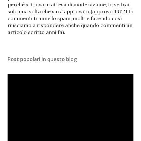
s
perché si trova in attesa di moderazione; lo vedrai
t
solo una volta che sarà approvato (approvo TUTTI i
a
commenti tranne lo spam; inoltre facendo così
u
riusciamo a rispondere anche quando commenti un
n
articolo scritto anni fa).
c
o
m
Post popolari in questo blog
m
e
n
t
o