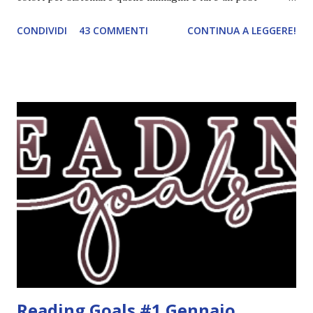
ordinato! Ora finalmente ci sono riuscita! IN LIBRERIA Per
CONDIVIDI
43 COMMENTI
CONTINUA A LEGGERE!
leggere la trama cliccate sulla copertina. Vi ho segnalato
solo alcune delle uscite, quelle che più hanno attirato la mia
attenzione. Phobia - Wulf Dorn \\ 11 settembre. Ho
sentito parlare benissimo di questo autore per quanto
riguarda i suoi romanzi thriller. Per il momento sono
troppo fissata con questo genere ma ho letto pochi libri
thriller e vorrei davvero iniziarne qualcuno. Attraverso il
fuoco - Josephine Angeline \\ 19 settembre. Qualsiasi
libro cita anche soltanto "Salem" deve essere
assolutamente mio. Sono affascinata dalla storia delle
streghe di Salem e se oltre alle streghe aggiungiamo
mondi paralleli e gemelle malefiche, la mia curiosità monta
alle st...
Reading Goals #1 Gennaio