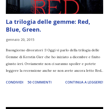
autopubblicati. Si svolgerà ne...
La trilogia delle gemme: Red,
Blue, Green.
gennaio 20, 2015
Buongiorno divoratori :3 Oggi vi parlo della trilogia delle
Gemme di Kerstin Gier che ho iniziato a dicembre e finito
giusto ieri. Ovviamente non ci saranno spoiler e potete
leggere la recensione anche se non avete ancora letto Red.
Per le trame dei libri cliccate sulle cover :3 Red, Blue e
CONDIVIDI
50 COMMENTI
CONTINUA A LEGGERE!
Green sono state delle letture molto piacevoli ma non
nego il fatto che le mie aspettative sono state un po'
deluse. Ho sempre letto recensioni positivissime e su GR il
rating più basso è di tipo quattro stelline o_o. Perciò