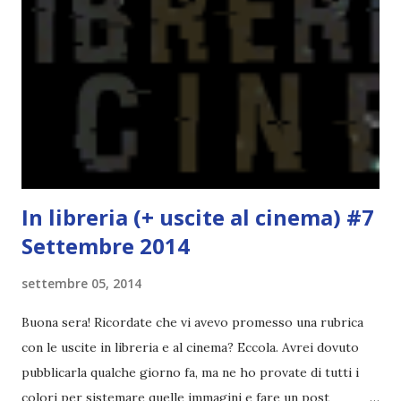
L'Oceania è circondata dal mare! Un libro nel quale il mare è
l'elemento fondamentale. Un libro sulle sirene, un libro con
protagonisti dei surfisti.. un libro importante nella storia
della letteratura australiana, neozelandese, ecc . l'Oceania
è ricca di natura! Leggete un libro con una cover molto, ...
In libreria (+ uscite al cinema) #7
Settembre 2014
settembre 05, 2014
Buona sera! Ricordate che vi avevo promesso una rubrica
con le uscite in libreria e al cinema? Eccola. Avrei dovuto
pubblicarla qualche giorno fa, ma ne ho provate di tutti i
colori per sistemare quelle immagini e fare un post