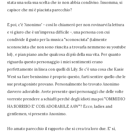
stata una sola sua scelta che io non abbia condiviso. Insomma, si
capisce che mi è piaciuta parecchio?
E poi, c'è 'Anonimo' - così lo chiamerò per non rovinarvi la lettura
e vi giuro che è un'impresa difficile -, una persona con cui
condivide il gusto per la musica "sconosciuta" (talmente
sconosciuta che non sono riuscita a trovarla nemmeno su youtube
lol) , e pian piano anche qualcosa di più della sua vita. Per quanto
riguarda questo personaggio i miei sentimenti erano
perfettamente in linea con quelli di Lily. Se c'è una cosa che Kasie
West sa fare benissimo è proprio questo, farti sentire quello che le
sue protagoniste provano. Personalmente ho trovato Anonimo
davvero adorabile. Avete presente quei personaggi che delle volte
vorreste prendere a schiaffi perché degli idioti ma poi "OMMIDIO
HA SORRISO E' COSì ADORABILE AAW"? Ecco, ladies and
gentlemen, vi presento Anonimo.
Ho amato parecchio il rapporto che si crea tra loro due. E' sì,