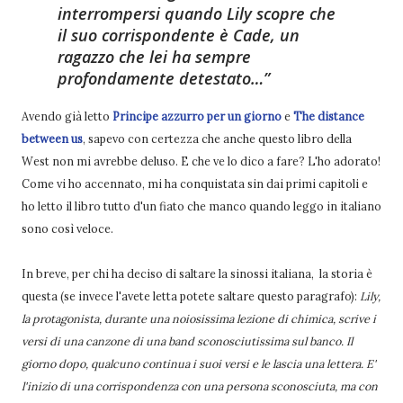
interrompersi quando Lily scopre che
il suo corrispondente è Cade, un
ragazzo che lei ha sempre
profondamente detestato…
Avendo già letto
Principe azzurro per un giorno
e
The distance
between us
, sapevo con certezza che anche questo libro della
West non mi avrebbe deluso. E che ve lo dico a fare? L'ho adorato!
Come vi ho accennato, mi ha conquistata sin dai primi capitoli e
ho letto il libro tutto d'un fiato che manco quando leggo in italiano
sono così veloce.
In breve, per chi ha deciso di saltare la sinossi italiana, la storia è
questa (se invece l'avete letta potete saltare questo paragrafo):
Lily,
la protagonista, durante una noiosissima lezione di chimica, scrive i
versi di una canzone di una band sconosciutissima sul banco. Il
giorno dopo, qualcuno continua i suoi versi e le lascia una lettera. E'
l'inizio di una corrispondenza con una persona sconosciuta, ma con