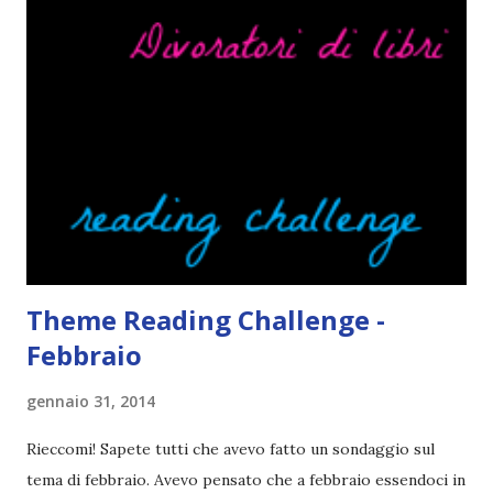
potete capire le mie aspettative! Innanzitutto, se la Gier o
la ce avesse deciso di pubblicare la trilogia in un unico libro,
probabilmente lo avrei apprezzato molto di più. Red è
molto introduttivo, nel senso che in trecento pagine non
succede un bel niente. E non ha nemmeno un finale ._.
finisce esattamente nel bel mezzo della storia (anzi, quale
"mezzo" della storia? Questa storia ha praticamente solo
l'inizio!). Stessa cosa con Blue , stessa...
Theme Reading Challenge -
Febbraio
gennaio 31, 2014
Rieccomi! Sapete tutti che avevo fatto un sondaggio sul
tema di febbraio. Avevo pensato che a febbraio essendoci in