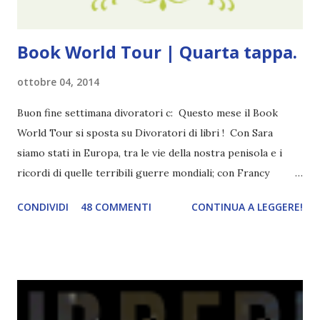
Book World Tour | Quarta tappa.
ottobre 04, 2014
Buon fine settimana divoratori c: Questo mese il Book
World Tour si sposta su Divoratori di libri ! Con Sara
siamo stati in Europa, tra le vie della nostra penisola e i
ricordi di quelle terribili guerre mondiali; con Francy
abbiamo esplorato i territori asiatici; con Mel e Mys
CONDIVIDI
48 COMMENTI
CONTINUA A LEGGERE!
abbiamo vagato nella savana. Ora preparate le valigie che si
va in OCEANIA ! Se volete rinfrescarvi la memoria, potete
trovare le regole nel post introduttivo , mentre la classifica
potete trovarla a questo link . Adesso passiamo agli
obiettivi! OBIETTIVI Iniziamo con un obiettivo facile facile:
un libro ambientato in Australia . Mare, mare, mare !