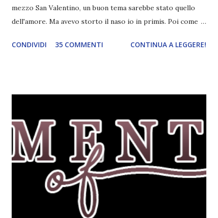
mezzo San Valentino, un buon tema sarebbe stato quello
dell'amore. Ma avevo storto il naso io in primis. Poi come
tema era troppo vago. Così avevo deciso di rendere le cose
CONDIVIDI
35 COMMENTI
CONTINUA A LEGGERE!
più difficili e fare decidere a voi lettori tra storie d'amore
da diabete, storie d'amore/odio, storie strappalacrime. Ma,
visto che decido sempre di testa mia, due giorni prima della
fine di gennaio, ho pensato ad un tema interessante. Potevo
farlo benissimo il prossimo mese, però visto che avrei
fatto decidere a uno di voi, il mese di febbraio era perfetto.
Dunque qual è questo tema, vi starete chiedendo. Il tema di
febbraio è libri ispirati alle favole! Che ve ne pare? Io avrei
un po' di titoli in wishlist ^^ Non avendo letto nessun libro
ispirato alle favole (D:), tutte voi lasciate solo un titolo e
poi a random ne sceglierò tre! Aggiornerò il post, oppure
potrete trova...