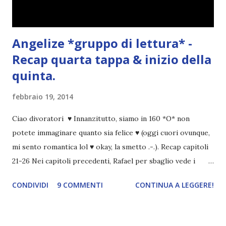
Angelize *gruppo di lettura* -
Recap quarta tappa & inizio della
quinta.
febbraio 19, 2014
Ciao divoratori ♥ Innanzitutto, siamo in 160 *O* non
potete immaginare quanto sia felice ♥ (oggi cuori ovunque,
mi sento romantica lol ♥ okay, la smetto .-.). Recap capitoli
21-26 Nei capitoli precedenti, Rafael per sbaglio vede i
ricordi di Haniel e i due litigano. In seguito, i mezzi angeli si
CONDIVIDI
9 COMMENTI
CONTINUA A LEGGERE!
incontrano e Hesediel mostra loro come combattere i puri.
Alcuni sono increduli, altri incerti che sia una buona
idea..fatto sta' che si mettono all'opera. Ma è proprio