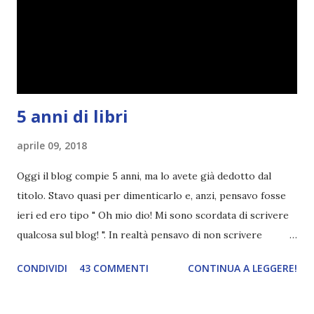
nessun giorno fisso, però - pubblicherò questo post.
Spero che la rubrica sia di vostro gradimento. GENNAIO
TBR+OBIETTIVI Questa è la mia tbr del mese...
5 anni di libri
aprile 09, 2018
Oggi il blog compie 5 anni, ma lo avete già dedotto dal
titolo. Stavo quasi per dimenticarlo e, anzi, pensavo fosse
ieri ed ero tipo " Oh mio dio! Mi sono scordata di scrivere
qualcosa sul blog! ". In realtà pensavo di non scrivere
completamente niente perché i 'blogversary' stanno
CONDIVIDI
43 COMMENTI
CONTINUA A LEGGERE!
diventando un po' come i miei compleanni. Semplicemente
mi scoccia festeggiarli perché tanto ogni anno dico sempre
le solite cose (e in effetti gli ultimi quattro blogversary