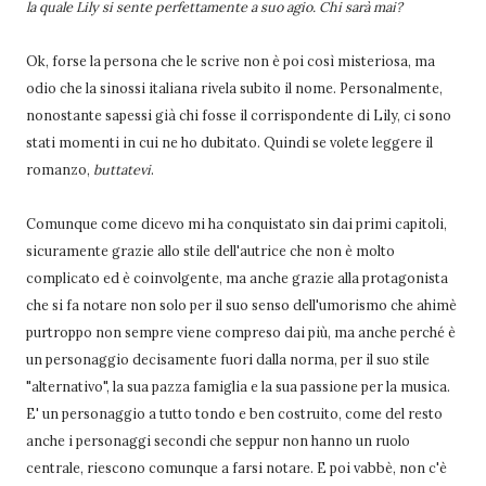
la quale Lily si sente perfettamente a suo agio. Chi sarà mai?
Ok, forse la persona che le scrive non è poi così misteriosa, ma
odio che la sinossi italiana rivela subito il nome. Personalmente,
nonostante sapessi già chi fosse il corrispondente di Lily, ci sono
stati momenti in cui ne ho dubitato. Quindi se volete leggere il
romanzo,
buttatevi
.
Comunque come dicevo mi ha conquistato sin dai primi capitoli,
sicuramente grazie allo stile dell'autrice che non è molto
complicato ed è coinvolgente, ma anche grazie alla protagonista
che si fa notare non solo per il suo senso dell'umorismo che ahimè
purtroppo non sempre viene compreso dai più, ma anche perché è
un personaggio decisamente fuori dalla norma, per il suo stile
"alternativo", la sua pazza famiglia e la sua passione per la musica.
E' un personaggio a tutto tondo e ben costruito, come del resto
anche i personaggi secondi che seppur non hanno un ruolo
centrale, riescono comunque a farsi notare. E poi vabbè, non c'è