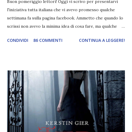
Buon pomeriggio lettori! Oggi vi scrivo per presentarvi
l'iniziativa tutta italiana che vi avevo promesso qualche
settimana fa sulla pagina facebook. Ammetto che quando lo
scrissi non avevo la minima idea di cosa fare, ma qualche
giorno fa ho buttato giù un'idea che mi piace parecchio. <a
CONDIVIDI
86 COMMENTI
CONTINUA A LEGGERE!
href="http://divoratoridilibri.blogspot.com/2016/06/legg
ere-italiano-blogtour-presentazione.html"><img
src="http://i68.tinypic.com/2vmt5lk.png" width="300">
</a> Ok, sorvoliamo sulla mia totale incapacità di scegliere
titoli e passiamo alla spiegazione di questa iniziativa che
sarà piuttosto difficile (per me). Siccome è tipo la terza
volta che provo a scrivere questo post (con scarsi risultati),
farò uno schemino semplice semplice per evitare di
spiegarmi come un libro chiuso (as always). IN COSA
CONSISTE QUESTO BLOGTOUR? E' un'iniziativa dedicata
agli autori italiani, sia pubblicati da editori sia