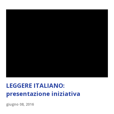
sembrano fatti tutti con lo stampino.. NO, NON
CERCATELI, SONO IMBARAZZANTI!) . Però cavolo, sono
cinque anni e non sono pochi . Il blog è praticamente
l'unica cosa della mia vita che ho continuato con costanza
(più o meno) e non come le tremila cose che inizio per poi
lasciare a metà. Tra l'altro ripenso a circa un anno e mezzo
fa, quando non sapevo più che farmene di D ivoratori di
libri . Quindi pubblicare un post celebrativo era il minimo
che potessi fare. All'inizio non avevo idea che il ...
LEGGERE ITALIANO:
presentazione iniziativa
giugno 08, 2016