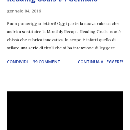
gennaio 04, 2016
Buon pomeriggio lettori! Oggi parte la nuova rubrica che
andrà a sostituire la Monthly Recap . Reading Goals non è
chissà che rubrica innovativa; lo scopo è infatti quello di
stilare una serie di titoli che si ha intenzione di leggere
durante il mese e di riepilogare le letture fatte. E' anche
CONDIVIDI
39 COMMENTI
CONTINUA A LEGGERE!
una rubrica per tenere sotto controllo le reading
challenge, perché quest'anno sono veramente decisa a
portarne a termine un bel po'. Non tanto perché cavolo, ho
terminato una sfida, sono Dio!, ma piuttosto perché voglio
spaziare con i generi letterari e non limitarmi al fantasy.
Per farvi un esempio nel 2015 mi sembra di aver letto
troppi libri impegnativi e davvero pochi libri "leggeri", il
che non è sempre un bene. Credo che sia stata la principale
causa per il mio calo di letture. Comunque, ogni mese -