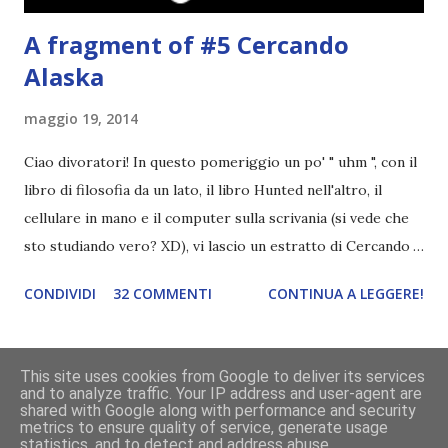
A fragment of #5 Cercando
Alaska
maggio 19, 2014
Ciao divoratori! In questo pomeriggio un po' " uhm ", con il
libro di filosofia da un lato, il libro Hunted nell'altro, il
cellulare in mano e il computer sulla scrivania (si vede che
sto studiando vero? XD), vi lascio un estratto di Cercando
Alaska di John Green ! Da oggi mi impegnerò a essere più
CONDIVIDI
32 COMMENTI
CONTINUA A LEGGERE!
costante nelle rubriche. Odiavo lo sport. Odiavo lo sport,
odiavo quelli che facevano sport, odiavo quelli a cui piaceva
guardarlo, e odiavo chi non odiava quelli che lo facevano o
This site uses cookies from Google to deliver its services
cui piaceva guardarlo. In terza elementare - l'ultimo anno in
and to analyze traffic. Your IP address and user-agent are
Powered by Blogger
shared with Google along with performance and security
cui si gioca a mini-baseball mia madre voleva che mi facessi
metrics to ensure quality of service, generate usage
delle amicizie, così mi obbligò a entrare nella squadra dei
statistics, and to detect and address abuse.
grafica a cura di
Divoratori di libri