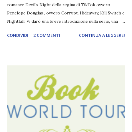
romance Devil’s Night della regina di TikTok ovvero
Penelope Douglas , ovvero Corrupt, Hideaway, Kill Switch e
Nightfall. Vi darò una breve introduzione sulla serie, una
spiegazione dei personaggi principali e l’ordine di lettura ,
CONDIVIDI
2 COMMENTI
CONTINUA A LEGGERE!
e anche un breve commento sui libri singoli. I libri sono in
ordine di lettura, in modo che sappiate esattamente dove
iniziare, come continuare e soprattutto dove finire con la
storia dei Cavalieri! Titolo: Corrupt - Il mio sbaglio più
grande (Devil's Night 1#) Autrice : Penelope Douglas
Pagine: 448 Editore: Newton Compton Editori
Pubblicazione: 10 Gennaio 2023 Traduttore: Laura Lancini
Trama: “Si chiama Michael Crist. È il fratello maggiore del
mio ragazzo ed è come quei film dell'orrore che guardi
coprendoti gli occhi. È bellissimo, forte, e assolutamente
terrificante. Non mi vede neppure. Ma io l'ho notato. L'ho
visto, l'ho sentito. Le cose che ha fatto, i misfatti ch...