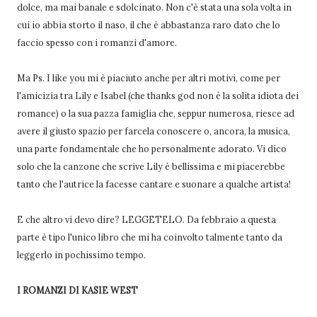
dolce, ma mai banale e sdolcinato. Non c'è stata una sola volta in
cui io abbia storto il naso, il che è abbastanza raro dato che lo
faccio spesso con i romanzi d'amore.
Ma Ps. I like you mi è piaciuto anche per altri motivi, come per
l'amicizia tra Lily e Isabel (che thanks god non è la solita idiota dei
romance) o la sua pazza famiglia che, seppur numerosa, riesce ad
avere il giusto spazio per farcela conoscere o, ancora, la musica,
una parte fondamentale che ho personalmente adorato. Vi dico
solo che la canzone che scrive Lily è bellissima e mi piacerebbe
tanto che l'autrice la facesse cantare e suonare a qualche artista!
E che altro vi devo dire? LEGGETELO. Da febbraio a questa
parte è tipo l'unico libro che mi ha coinvolto talmente tanto da
leggerlo in pochissimo tempo.
I ROMANZI DI KASIE WEST