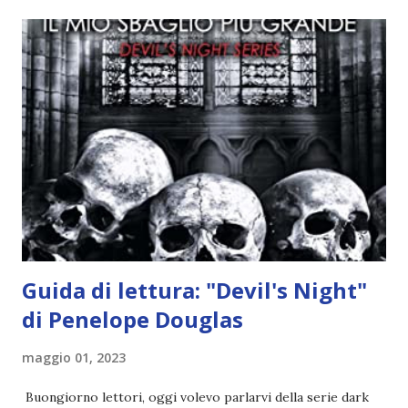
quando stanno iniziando ad avere dei risultati che spunta un
angelo puro, Elemiah. Ma, a differenza di cosa pensano,
l'angelo non ha intenzione di fare una strage, piuttosto è lì
per avvertili che Mikael non è più "l'angelo puro" che
credono e che potrebbe aver ucciso altri mezzi angeli, tipo
Rafael. A quelle parole, Haniel seguito da altri ibridi, si reca
nell'appartamento, senza risultati. Infine cercano nella
chiesetta. Lì trovano Rafael alle prese con gli angeli puri,
ma questa volta ...
Guida di lettura: "Devil's Night"
di Penelope Douglas
maggio 01, 2023
Buongiorno lettori, oggi volevo parlarvi della serie dark