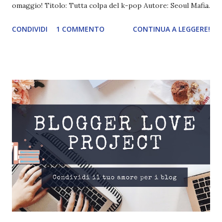
omaggio! Titolo: Tutta colpa del k-pop Autore: Seoul Mafia
Pagine: 224 Anno: 2020 Editore: De Agostini Compralo a
CONDIVIDI
1 COMMENTO
CONTINUA A LEGGERE!
15,10€ Quando Marco si imbatte nel primo video musicale
K-pop su YouTube è amore a prima visualizzazione. Da
ragazzino insicuro e bullizzato dai compagni di classe,
trova finalmente la motivazione che cercava per far
emergere il vero se stesso. La musica, i vestiti, le
coreografie e la faigaggine interplanetaria dei cantanti lo
trasportano in un mondo in cui si sente accettato, quello in
cui un ragazzo con i capelli rosa può ballare, e non solo non
viene insultato, ma viene addirittura idolatrato! E così, ecco
che arriva l'illuminazione definitiva: Marco lascerà il suo
paesello in Brianza per volare a Seoul - caotica e pazza
megalopoli da oltre 10 milioni di abitanti - e diventare ...