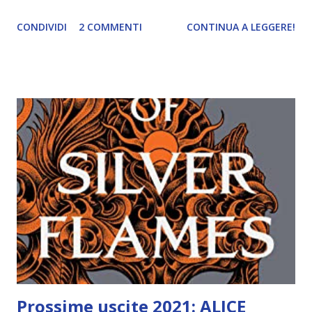
blogtour e simili, quindi avevo bisogno di fermarmi un
CONDIVIDI
2 COMMENTI
CONTINUA A LEGGERE!
attimo per respirare. Non che mi siano pesati troppo
questi eventi, più che altro dover fare tutto entro
determinati tempi mi ha un po' stressato. E visto che io ci
tengo a vivere il blog, le letture e tutto il resto senza
pressioni, mi sono allontanata un po' (anche se nelle
instagram stories sono presente h24). Quest'anno si
organizza poco, ma si legge molto (spero). Anche se ogni
tanto vi proporrò comunque degli articoli particolari (per
conto mio). Adesso però passiamo alle letture più belle del
2020 . Mi ritengo fortunata perché ho letto tantissimi libri
interessanti. Ve ne propongo 8! Top 7 letture più belle del
2020 1) It, Stephen King In realtà è stata una lettura che ho
fatto princi...
Prossime uscite 2021: ALICE