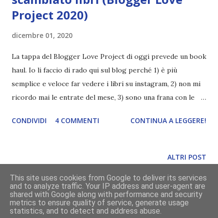
Project 2020)
dicembre 01, 2020
La tappa del Blogger Love Project di oggi prevede un book
haul. Io li faccio di rado qui sul blog perché 1) è più
semplice e veloce far vedere i libri su instagram, 2) non mi
ricordo mai le entrate del mese, 3) sono una frana con le
rubriche, ma questo lo sapete già. Ho deciso di farvi vedere
CONDIVIDI
4 COMMENTI
CONTINUA A LEGGERE!
alcuni arrivi del 2020, in particolare tutti libri che ho
ottenuto tramite uno scambio . Prima devo dire che
scambiavo raramente perché tralasciando la pigrizia, non
ALTRI POST
sempre riuscivo a trovare quello che volevo. Quest'anno
This site uses cookies from Google to deliver its services
invece sono stata parecchio fortunata perché mi sono
and to analyze traffic. Your IP address and user-agent are
accalappiata titoli mooolto appetibili. E ora vi spiego pure
Powered by Blogger
shared with Google along with performance and security
metrics to ensure quality of service, generate usage
come ho fatto! Uno degli scambi di cui vado più fiera è
statistics, and to detect and address abuse.
grafica a cura di
Divoratori di libri