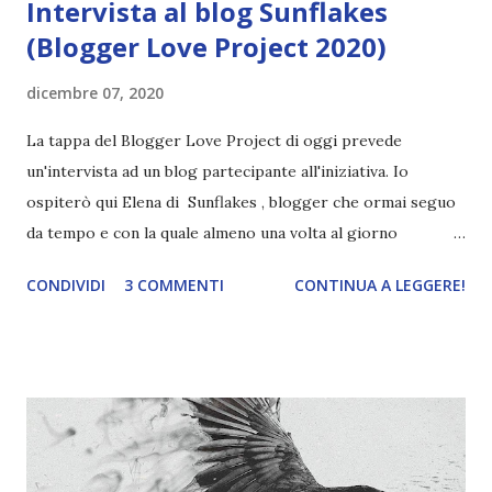
Intervista al blog Sunflakes
(Blogger Love Project 2020)
dicembre 07, 2020
La tappa del Blogger Love Project di oggi prevede
un'intervista ad un blog partecipante all'iniziativa. Io
ospiterò qui Elena di Sunflakes , blogger che ormai seguo
da tempo e con la quale almeno una volta al giorno
chiacchiero di libri e non, mentre lei ospiterà me. Voglio
CONDIVIDI
3 COMMENTI
CONTINUA A LEGGERE!
approfittarne per dirvi che questo sarà il primo di una
lunga serie di interviste . Infatti l'idea di una rubrica di
questo tipo è nata mesi fa, ma purtroppo non sono riuscita
a metterla in pratica. Quello che voglio non è solo farvi
conoscere nuovi blogger e chi si nasconde dietro, ma anche
parlare di argomenti inerenti al mondo dei libri e della
book community. Ho già una lista di persone contattare,