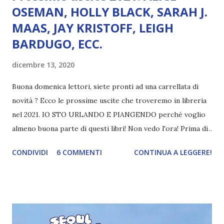
OSEMAN, HOLLY BLACK, SARAH J.
MAAS, JAY KRISTOFF, LEIGH
BARDUGO, ECC.
dicembre 13, 2020
Buona domenica lettori, siete pronti ad una carrellata di
novità ? Ecco le prossime uscite che troveremo in libreria
nel 2021. IO STO URLANDO E PIANGENDO perché voglio
almeno buona parte di questi libri! Non vedo l'ora! Prima di
iniziare con le notizie, tre cose: 1) chiedo umilmente scusa
CONDIVIDI
6 COMMENTI
CONTINUA A LEGGERE!
alle case editrici per aver rovinato la sorpresa, ma
insomma, una volta trovate queste notizie non potevo
proprio fare finta di niente (e urlare e soffrire da sola,
ecco); 2) come la volta scorsa, metto ISBN così potete
controllare voi stessi la veridicità della notizia ed evitate di