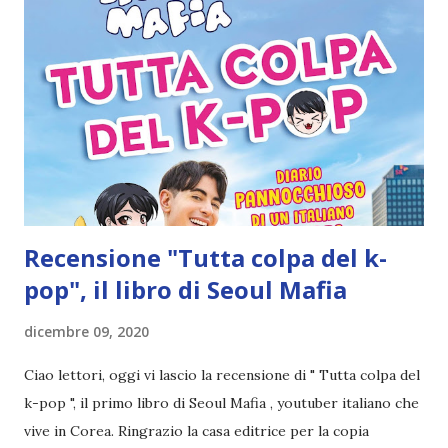
prendermi per cazzara (cose che poi fate lo stesso, ma
dettagli); 3) naturalmente aspettiamo una conferma ufficiale
dalle case editrici, però le notizie riportate qui sono
comunque VERE perché hanno appunto il codice isbn,
l'unica cosa che è incerta è la data di uscita che
naturalmente può sempre variare. Ma, insomma, sono libri
che arriveranno in librereria AL 100% Ovviamente si inizia
sempre dalle notizie più su...
Recensione "Tutta colpa del k-
pop", il libro di Seoul Mafia
dicembre 09, 2020
Ciao lettori, oggi vi lascio la recensione di " Tutta colpa del
k-pop ", il primo libro di Seoul Mafia , youtuber italiano che
vive in Corea. Ringrazio la casa editrice per la copia