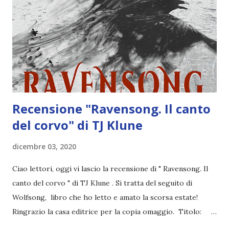
però nel caso in cui foste interessati ad un'intervista, vi
lascio un modulo da compilare ( eccolo ). Vi contatterò io
stessa appena possibile. Ora passiamo all'intervista! 1) Ciao
Elena, benvenuta su Divoratori di libri! Vuoi presentarti
brevemente ai miei lettori? Ciao Giusy, e grazie di ospi...
Recensione "Ravensong. Il canto
del corvo" di TJ Klune
dicembre 03, 2020
Ciao lettori, oggi vi lascio la recensione di " Ravensong. Il
canto del corvo " di TJ Klune . Si tratta del seguito di
Wolfsong, libro che ho letto e amato la scorsa estate!
Ringrazio la casa editrice per la copia omaggio. Titolo:
Ravensong. Il canto del corvo Serie: Green Creek 2 Autore: