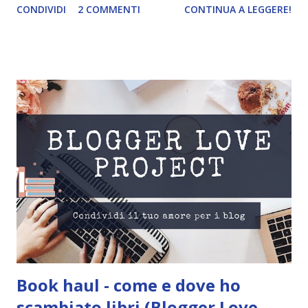
CONDIVIDI
2 COMMENTI
CONTINUA A LEGGERE!
TJ Klune Pagine: 619 Editore: Triskell Edizioni Anno: 2020
Comprarlo a 5,99€ Gordo Livingstone non ha mai
dimenticato le lezioni incise sulla sua pelle. Temprato dal
tradimento di un branco che lo ha abbandonato, ha cercato
conforto in un’officina nella piccola città di montagna in cui
vive, giurando di non lasciarsi più coinvolgere dagli affari
dei lupi. Avrebbe dovuto bastargli. E gli è bastato, finché i
lupi non sono tornati, e con loro anche Mark Bennett. Alla
fine, hanno affrontato la bestia insieme, come un branco… e
hanno vinto. Un anno dopo, Gordo si ritrova ancora una
volta a essere lo stregone del branco dei Bennett. Green
Creek ha trovato un equilibrio dopo la morte di Richard C...
Book haul - come e dove ho
scambiato libri (Blogger Love