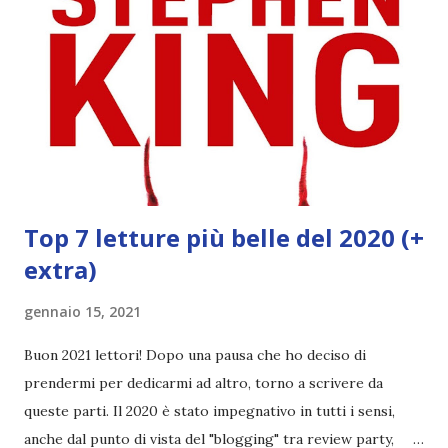
non mi fanno impazzire. Accostato al primo volume sarà un
bellissimo pugno nell'occhio. PREORDER : compralo a
17,95€ 2) Sorcery of thorns, Margaret Rogerson (19
gennaio) Biblioteche magiche, stregoni e forse un enemies
to lovers. Ho letto recensioni contrastanti su questo libro,
ma io sono ugualmente interessata per gli aspetti citati.
Non mi aspetto chi...
Top 7 letture più belle del 2020 (+
extra)
gennaio 15, 2021
Buon 2021 lettori! Dopo una pausa che ho deciso di
prendermi per dedicarmi ad altro, torno a scrivere da
queste parti. Il 2020 è stato impegnativo in tutti i sensi,
anche dal punto di vista del "blogging" tra review party,