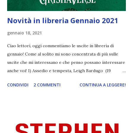
Novità in libreria Gennaio 2021
gennaio 18, 2021
Ciao lettori, oggi commentiamo le uscite in libreria di
gennaio! Come al solito mi sono concentrata di più sulle
uscite che mi interessano e che penso possano interessare
anche voi! 1) Assedio e tempesta, Leigh Bardugo (19
gennaio) Seguito di Tenebre e ossa, lo attendevo da anni.
CONDIVIDI
2 COMMENTI
CONTINUA A LEGGERE!
Infatti se ricordate io lessi il primo anni fa, ma poi la serie
venne interrotta. L'ho recuperato due anni fa in inglese, ma
non vedo l'ora di avere la mia copia in italiano! Il pezzo
forte di questo libro è sicuramente Nikolai, uno dei
personaggi più carismatici della Bardugo. Lo amerete!
COVER : meglio della prima, ma queste tonalità sgargianti