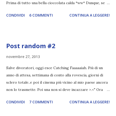
Prima di tutto una bella cioccolata calda *ww* Dunque, se
anche voi avete scritto un post su quanto sia meraviglioso
CONDIVIDI
6 COMMENTI
CONTINUA A LEGGERE!
Catching Fire, sappiate che non verrò a leggere il vostro
post fino a quando non avrò visto il film ù.ù Adesso
possiamo passare alla recensione del libro ^^ Titolo:
Love Game Autrice: Rossella Leone Pagine: 335 Casa
Post random #2
Editrice: Edizioni Rei data di pubblicazione: settembre
2013 ebook: 5 euro cartaceo: 16,50 euro Trama. Quando
novembre 27, 2013
Katia, un po’ controvoglia, segue l’amica Ylaria in
Salve divoratori, oggi esce Catching Faaaaaiah. Più di un
un’inaspettata vacanza in montagna, è davvero convinta che
anno di attesa, settimana di conto alla rovescia, giorni di
in quel piccolo chalet tra i monti, lontano da tutto e tutti,
sclero totale..e poi il cinema più vicino al mio paese ancora
trascorrerà una tranquilla, rilassante gita, dimenticando i
non lo trasmette. Poi una non si deve incazzare >.<" Ora
propri guai. Le sue speranze crollano rapidamente non
non mi resta che attendere sabato, ma probabilmente la mia
appena scopre ch...
CONDIVIDI
7 COMMENTI
CONTINUA A LEGGERE!
amica da domani a sabato mi spoilerà di brutto tutto il film
ç_ç. Perfetto. Oggi non sapevo che cosa scrivere e quindi