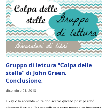
sperimentale, la malattia che anni prima le hanno
diagnosticato è ora in regressione. Ha però anche
imparato che i miracoli si pagano: mentre lei rimbalzava tra
corse in ospedale e lunghe degenze, il mondo correva
veloce, lasciandola indietro, sola e fuori sincrono rispetto
alle sue coetanee, con una vita in frantumi in cui i pezzi non
si incastrano più. Un giorno però il destino le fa incontr...
Gruppo di lettura "Colpa delle
stelle" di John Green.
Conclusione.
dicembre 01, 2013
Okay, è la seconda volta che scrivo questo post perché
blogger il primo l'ha cancellato e sono moooolto incazzata