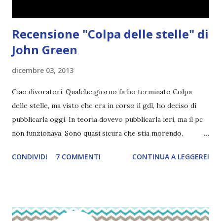
Recensione "Colpa delle stelle" di
John Green
dicembre 03, 2013
Ciao divoratori. Qualche giorno fa ho terminato Colpa
delle stelle, ma visto che era in corso il gdl, ho deciso di
pubblicarla oggi. In teoria dovevo pubblicarla ieri, ma il pc
non funzionava. Sono quasi sicura che stia morendo,
poverino. Avevo alte aspettateve su questo libro e, per chi
CONDIVIDI
7 COMMENTI
CONTINUA A LEGGERE!
ha seguito le varie tappe del gruppo di lettura, sa più o
meno che non sono rimasta delusa. Titolo: Colpa delle
stelle Titolo originale: The fault in our stars Autore: John
Green Prezzo: 16,00€ Editore: Rizzoli Hazel ha sedici anni,
ma ha già alle spalle un vero miracolo: grazie a un farmaco