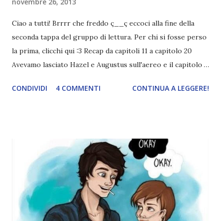
novembre 26, 2013
Ciao a tutti! Brrrr che freddo ç__ç eccoci alla fine della
seconda tappa del gruppo di lettura. Per chi si fosse perso
la prima, clicchi qui :3 Recap da capitoli 11 a capitolo 20
Avevamo lasciato Hazel e Augustus sull'aereo e il capitolo
si era concluso con la dichiarazione d'amore di Gus. Nei
CONDIVIDI
4 COMMENTI
CONTINUA A LEGGERE!
capitoli successi i due ragazzi fanno visita a Peter Van
houten, che si dimostra una persona spregevole. Tra un
bicchierino e l'altro lo scrittore non da ad Hazel e Gus le
informazioni che vogliono. Successivamente Augustus
rivela ad Hazel della sua ricaduta e, una volta tornati a casa,
il ragazzo peggiora sempre più. Impressioni . Questi
capitoli li ho trovati molto commoventi, ma ciononostante
ho pianto poco, poiché quei due sono fantastici. Il loro
umorismo è così contaggioso che mi hanno fatto sorridere
anche quando la situazione era messa male. È stato difficile