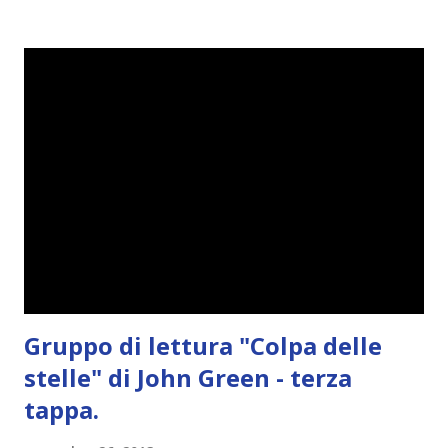
scriverò un po' di tutto! Partiamo dalla letture. Cosa sto
leggendo? Sto leggendo I segreti di Coldtown , Obsession
e Love Game . Per quanto riguarda I segreti di Coldtown
per il momento mi piace. Beh, ci sono alcuni flashback che a
mio parere sono fuoriluogo, però non male! Obsession
invece mi piace troppo! Non pensavo mi potesse piacere
per due motivi: (a) è un erotico, (b) inizialmente era un
fanfiction. Essendo un erotico mi aspettavo sesso in tutti i
luoghi, in tutti i laghi in tutto il mondo..per il momento
nulla di tutto questo! La protagonista è ...
Gruppo di lettura "Colpa delle
stelle" di John Green - terza
tappa.