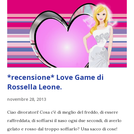
bisogno di parlare a tutti di Teen Wolf xD però
naturalmente vi parlerò di altre serie! Vi racconto la mia
storia di come mi innamorai di questo telefilm. Una volta la
mia amica mi disse 'Giusy, devi iniziare teen wolf! Tra poco
inizia la terza stagione, è na figata pazzesca' io 'mah,
vediamo, se ho tempo'. Dopo un paio di mesi e di torture da
parte della mia amica (del tipo che tutti i giorni mi incitava...
*recensione* Love Game di
Rossella Leone.
novembre 28, 2013
Ciao divoratori! Cosa c'è di meglio del freddo, di essere
raffreddata, di soffiarsi il naso ogni due secondi, di averlo
gelato e rosso dal troppo soffiarlo? Una sacco di cose!