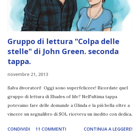
e triste leggere di come il cancro sta pian piano uccidendo
Augustus. Non so se sono pronta a proseguire...
Gruppo di lettura "Colpa delle
stelle" di John Green. seconda
tappa.
novembre 21, 2013
Salva divoratori! Oggi sono superfeliceee! Ricordate quel
gruppo di lettura di Shades of life? Nell'ultima tappa
potevamo fare delle domande a Glinda e la più bella oltre a
vincere un segnalibro di SOL riceveva un inedito con dedica.
Beh, ancora non posso crederci, ma ho vinto proprio io.
CONDIVIDI
11 COMMENTI
CONTINUA A LEGGERE!
Cioò io, sfigata per come sono! Inutile dirvi l'emozione.