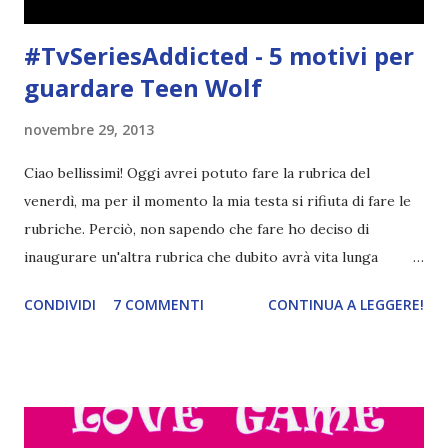
#TvSeriesAddicted - 5 motivi per
guardare Teen Wolf
novembre 29, 2013
Ciao bellissimi! Oggi avrei potuto fare la rubrica del
venerdì, ma per il momento la mia testa si rifiuta di fare le
rubriche. Perciò, non sapendo che fare ho deciso di
inaugurare un'altra rubrica che dubito avrà vita lunga
naturalmente a cadenza casuale ovvero quando non mi
CONDIVIDI
7 COMMENTI
CONTINUA A LEGGERE!
scoccia o quando non ho voglia di fare un cacchio . Come
avete capito dal titolo, è sulle serie tv. Io non posso
dedicarmi ossessionata, perché non sono il tipo da serie tv,
però quando mi intrippo con qualche film\serie, ahimè, si
salvi chi può. La rubrica è nata soprattutto per il mio