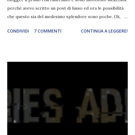
perché avevo scritto un post di lusso ed ora le possibilità
che questo sia del medesimo splendore sono poche. Ok,
sto farneticando. Sorry. Sono stata a vedere La ragazza di
CONDIVIDI
7 COMMENTI
CONTINUA A LEGGERE!
fuoco. Oddio, che meraviglia. Vorrei sclerare come una
coglione ma per il momento non è il caso. Ne parlerò un
altro giorno *__* Dunque, oggi si conclude il gruppo di
lettura di Colpa delle stelle . Per chi si fosse perso il post
precedente, clicchi qui :3 Recap ultimi capitoli. Avevamo
lasciato Gus in pessime condizioni e pochi giorni dopo il
suo pre-funerale muore, lasciando un vuoto incolmabile
dentro Hazel. Al funerale con sorpresa della ragazza si
presenta Peter Van Houten, lì per spiegarle la fine del suo
libro al quale ormai Hazel non è più interessata. Ma in un
modo o nell'altro Peter gliela racconta, rivelando
particolari importanti sulla sua famiglia. Racconta di aver...