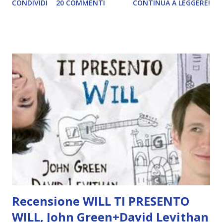
CONDIVIDI
20 COMMENTI
CONTINUA A LEGGERE!
Editore: Guanda Anno: 2017 Compralo su amazon Vent'anni
fa, un'estate in Riviera, Elio ha diciassette anni, e per lui
sono appena iniziate le vacanze nella splendida villa di
famiglia nel Ponente ligure. Figlio di un brillante
professore universitario, musicista sensibile, decisamente
colto per la sua età, Elio aspetta come ogni anno «l'ospite
dell'estate, l'ennesima scocciatura»: uno studente in arrivo
da New York per lavorare alla sua tesi di post dottorato.
Ma Oliver, il giovane americano, subito conquista tutti con
la sua bellezza e i modi disinvolti, quasi sfacciati. Anche Elio
ne è irretito. I due ragazzi condividono conversazioni
appassionate su libri e...
Recensione WILL TI PRESENTO
WILL, John Green+David Levithan