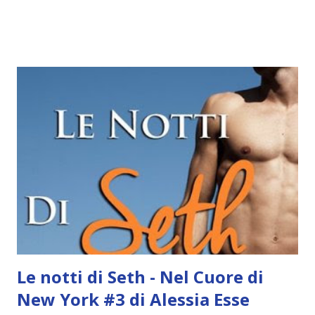
Mondadori] IL LIBRO EDIZIONE ORIGINALE | EDIZIONE
ITALIANA *Con questo libro sono a quota 3\5 libri in
inglese in un anno e 2\30 libri in lingua in 1001 giorni* IL
MIO PARERE Ci troviamo davanti un romanzo di
formazione dedicato ai giovani, ma che personalmente
credo che un po' tutti dovrebbero leggere. Aristotele,
detto Ari, all'inizio della storia è un quindicenne senza
certezze, alla ricerca dei segreti dell'universo, alla ricerca
di sé stesso. Quando conosce Dante il suo mondo diventa
più luminoso, anche se la strada da percorrere è ancora
lunga. Ammetto che all'inizio non ero molto convinta. Avevo
già letto un bel po' di capitoli ma la storia sembrava no...
Le notti di Seth - Nel Cuore di
New York #3 di Alessia Esse