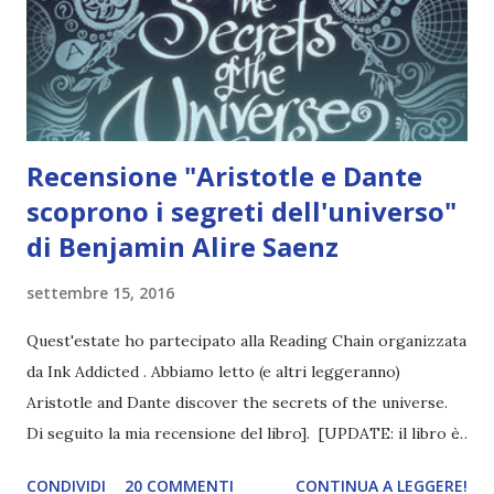
nuovo musical Tiny Dancer: la storia di Tiny Cooper. Mi
dispiace, ma a quanto pare al momento mi sta succedendo
qualcosa di più favoloso della tua telefonata. Quando i livelli
di favolosità si s...
Recensione "Aristotle e Dante
scoprono i segreti dell'universo"
di Benjamin Alire Saenz
settembre 15, 2016
Quest'estate ho partecipato alla Reading Chain organizzata
da Ink Addicted . Abbiamo letto (e altri leggeranno)
Aristotle and Dante discover the secrets of the universe.
Di seguito la mia recensione del libro]. [UPDATE: il libro è
uscito in una nuova versione italiana pubblicata da Oscar
CONDIVIDI
20 COMMENTI
CONTINUA A LEGGERE!