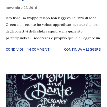
novembre 02, 2016
info libro Da troppo tempo non leggevo un libro di John
Green e di recente ho voluto approfittarne, visto che uno
degli obiettivi della sfida a squadre alla quale sto
partecipando su Goodreads è proprio quello di leggere un
libro sull'omosessualità. John Green scrive questo libro
CONDIVIDI
14 COMMENTI
CONTINUA A LEGGERE!
insieme a David Levithan , altro autore apprezzatissimo di
cui io personalmente non avevo mai letto nulla. Gli autori si
divido i due Will Grayson protagonisti della storia. Uno,
quello che credo sia di Green, potrebbe sembrare quasi
normale al confronto del migliore amico Tiny Cooper , un
ragazzo favoloso e gayssimo, un uragano e, tanto per
citare uno dei libri di Green, al confronto Will Grayson
sembra quasi una pioggerellina. Questa è la segreteria
telefonica di Tiny Cooper, autore, produttore e star del