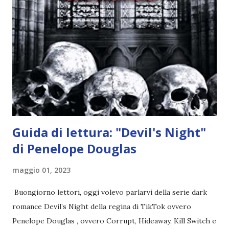
l'angelo non ha intenzione di fare una strage, piuttosto è lì
per avvertili che Mikael non è più "l'angelo puro" che
credono e che potrebbe aver ucciso altri mezzi angeli, tipo
Rafael. A quelle parole, Haniel seguito da altri ibridi, si reca
nell'appartamento, senza risultati. Infine cercano nella
chiesetta. Lì trovano Rafael alle prese con gli angeli puri,
ma questa volta ...
Guida di lettura: "Devil's Night"
di Penelope Douglas
maggio 01, 2023
Buongiorno lettori, oggi volevo parlarvi della serie dark
romance Devil’s Night della regina di TikTok ovvero
Penelope Douglas , ovvero Corrupt, Hideaway, Kill Switch e