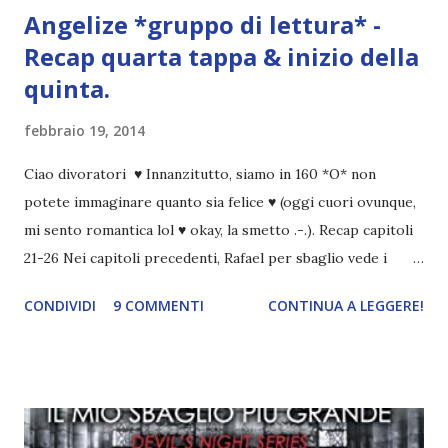
Angelize *gruppo di lettura* -
Recap quarta tappa & inizio della
quinta.
febbraio 19, 2014
Ciao divoratori ♥ Innanzitutto, siamo in 160 *O* non
potete immaginare quanto sia felice ♥ (oggi cuori ovunque,
mi sento romantica lol ♥ okay, la smetto .-.). Recap capitoli
21-26 Nei capitoli precedenti, Rafael per sbaglio vede i
ricordi di Haniel e i due litigano. In seguito, i mezzi angeli si
CONDIVIDI
9 COMMENTI
CONTINUA A LEGGERE!
incontrano e Hesediel mostra loro come combattere i puri.
Alcuni sono increduli, altri incerti che sia una buona
idea..fatto sta' che si mettono all'opera. Ma è proprio
quando stanno iniziando ad avere dei risultati che spunta un
angelo puro, Elemiah. Ma, a differenza di cosa pensano,