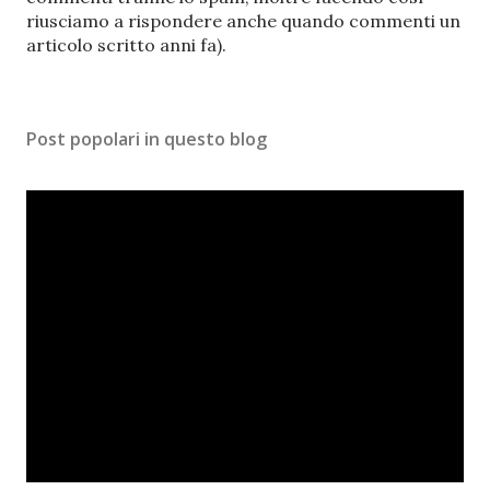
u
riusciamo a rispondere anche quando commenti un
n
articolo scritto anni fa).
c
o
m
Post popolari in questo blog
m
e
n
t
o