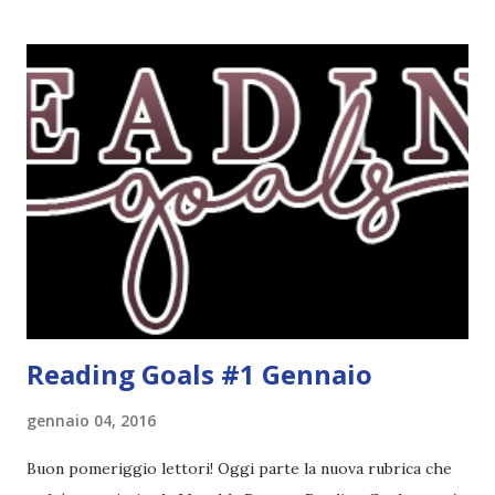
deluse. Ho sempre letto recensioni positivissime e su GR il
rating più basso è di tipo quattro stelline o_o. Perciò
potete capire le mie aspettative! Innanzitutto, se la Gier o
la ce avesse deciso di pubblicare la trilogia in un unico libro,
probabilmente lo avrei apprezzato molto di più. Red è
molto introduttivo, nel senso che in trecento pagine non
succede un bel niente. E non ha nemmeno un finale ._.
finisce esattamente nel bel mezzo della storia (anzi, quale
"mezzo" della storia? Questa storia ha praticamente solo
l'inizio!). Stessa cosa con Blue , stessa...
Reading Goals #1 Gennaio
gennaio 04, 2016
Buon pomeriggio lettori! Oggi parte la nuova rubrica che