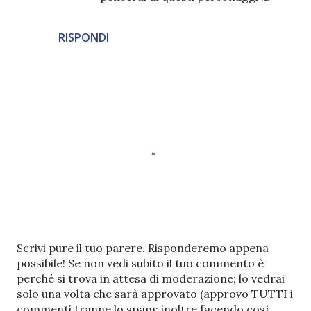
RISPONDI
P
Scrivi pure il tuo parere. Risponderemo appena
o
possibile! Se non vedi subito il tuo commento è
s
perché si trova in attesa di moderazione; lo vedrai
t
solo una volta che sarà approvato (approvo TUTTI i
a
commenti tranne lo spam; inoltre facendo così