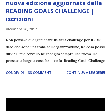
nuova edizione aggiornata della
READING GOALS CHALLENGE |
iscrizioni
dicembre 26, 2017
Non pensavo di organizzare un'altra challenge per il 2018,
dato che sono una frana nell'organizzazione, ma cosa posso
dirvi? Il mio cervello ne escogita sempre una nuova. Ho
pensato a lungo a cosa fare con la Reading Goals Challenge
. Io avrei continuato a prescindere con i miei obiettivi, ma
CONDIVIDI
33 COMMENTI
CONTINUA A LEGGERE!
ho scoperto che anche alcuni di voi avrebbero fatto così,
perciò ho pensato " perché non riprovarci? ". Ho pensato
cosa non ha funzionato (secondo me), ho fatto qualche
modifica ed ora eccomi qui con la Reading Goals Challenge
2.0.