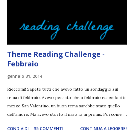
lingua da leggere è così lunga. Ah, e se la cover fa cagare di
solito tengo a snobbarlo . Ci sto lavorando su questo
problema. Non leggo sempre la trama o, meglio, lo faccio
solo in parte per godermi di più il lib...
Theme Reading Challenge -
Febbraio
gennaio 31, 2014
Rieccomi! Sapete tutti che avevo fatto un sondaggio sul
tema di febbraio. Avevo pensato che a febbraio essendoci in
mezzo San Valentino, un buon tema sarebbe stato quello
dell'amore. Ma avevo storto il naso io in primis. Poi come
tema era troppo vago. Così avevo deciso di rendere le cose
CONDIVIDI
35 COMMENTI
CONTINUA A LEGGERE!
più difficili e fare decidere a voi lettori tra storie d'amore