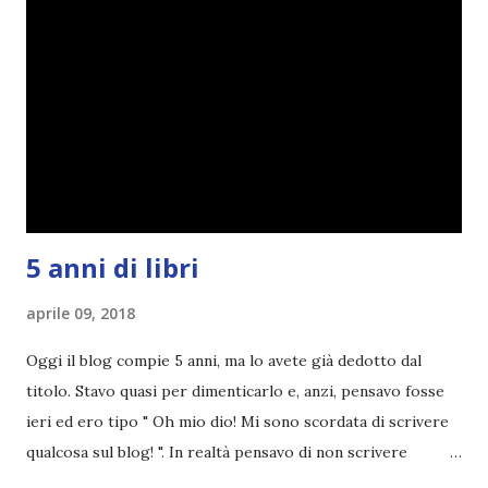
5 anni di libri
aprile 09, 2018
Oggi il blog compie 5 anni, ma lo avete già dedotto dal
titolo. Stavo quasi per dimenticarlo e, anzi, pensavo fosse
ieri ed ero tipo " Oh mio dio! Mi sono scordata di scrivere
qualcosa sul blog! ". In realtà pensavo di non scrivere
completamente niente perché i 'blogversary' stanno