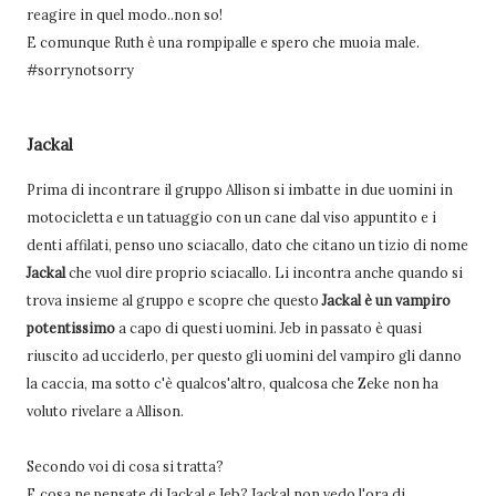
reagire in quel modo..non so!
E comunque Ruth è una rompipalle e spero che muoia male.
#sorrynotsorry
Jackal
Prima di incontrare il gruppo Allison si imbatte in due uomini in
motocicletta e un tatuaggio con un cane dal viso appuntito e i
denti affilati, penso uno sciacallo, dato che citano un tizio di nome
Jackal
che vuol dire proprio sciacallo. Li incontra anche quando si
trova insieme al gruppo e scopre che questo
Jackal è un vampiro
potentissimo
a capo di questi uomini. Jeb in passato è quasi
riuscito ad ucciderlo, per questo gli uomini del vampiro gli danno
la caccia, ma sotto c'è qualcos'altro, qualcosa che Zeke non ha
voluto rivelare a Allison.
Secondo voi di cosa si tratta?
E cosa ne pensate di Jackal e Jeb? Jackal non vedo l'ora di