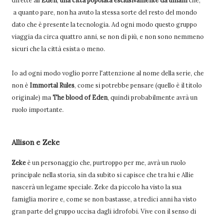
dirette all'
Eden
,
una città popolata esclusivamente da umani
che,
a quanto pare, non ha avuto la stessa sorte del resto del mondo
dato che è presente la tecnologia. Ad ogni modo questo gruppo
viaggia da circa quattro anni, se non di più, e non sono nemmeno
sicuri che la città esista o meno.
Io ad ogni modo voglio porre l'attenzione al nome della serie, che
non è
Immortal Rules
, come si potrebbe pensare (quello è il titolo
originale) ma
The blood of Eden
, quindi probabilmente avrà un
ruolo importante.
Allison e Zeke
Zeke
è un personaggio che, purtroppo per me, avrà un ruolo
principale nella storia, sin da subito si capisce che tra lui e Allie
nascerà un legame speciale. Zeke da piccolo ha visto la sua
famiglia morire e, come se non bastasse, a tredici anni ha visto
gran parte del gruppo uccisa dagli idrofobi. Vive con il senso di