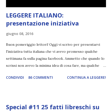
LEGGERE ITALIANO:
presentazione iniziativa
giugno 08, 2016
Buon pomeriggio lettori! Oggi vi scrivo per presentarvi
l'iniziativa tutta italiana che vi avevo promesso qualche
settimana fa sulla pagina facebook. Ammetto che quando lo
scrissi non avevo la minima idea di cosa fare, ma qualche
giorno fa ho buttato giù un'idea che mi piace parecchio. <a
CONDIVIDI
86 COMMENTI
CONTINUA A LEGGERE!
href="http://divoratoridilibri.blogspot.com/2016/06/legg
ere-italiano-blogtour-presentazione.html"><img
src="http://i68.tinypic.com/2vmt5lk.png" width="300">
</a> Ok, sorvoliamo sulla mia totale incapacità di scegliere
Special #11 25 fatti libreschi su
titoli e passiamo alla spiegazione di questa iniziativa che