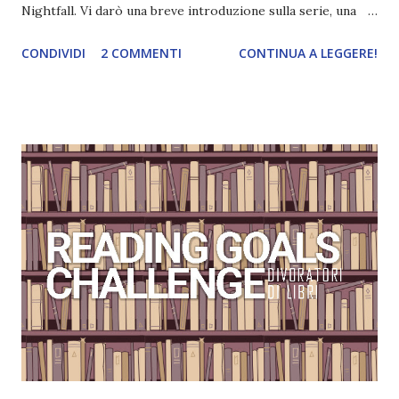
Nightfall. Vi darò una breve introduzione sulla serie, una
spiegazione dei personaggi principali e l’ordine di lettura ,
CONDIVIDI
2 COMMENTI
CONTINUA A LEGGERE!
e anche un breve commento sui libri singoli. I libri sono in
ordine di lettura, in modo che sappiate esattamente dove
iniziare, come continuare e soprattutto dove finire con la
storia dei Cavalieri! Titolo: Corrupt - Il mio sbaglio più
grande (Devil's Night 1#) Autrice : Penelope Douglas
Pagine: 448 Editore: Newton Compton Editori
Pubblicazione: 10 Gennaio 2023 Traduttore: Laura Lancini
Trama: “Si chiama Michael Crist. È il fratello maggiore del
mio ragazzo ed è come quei film dell'orrore che guardi
coprendoti gli occhi. È bellissimo, forte, e assolutamente
terrificante. Non mi vede neppure. Ma io l'ho notato. L'ho
visto, l'ho sentito. Le cose che ha fatto, i misfatti ch...