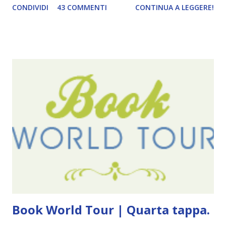
CONDIVIDI
43 COMMENTI
CONTINUA A LEGGERE!
diventando un po' come i miei compleanni. Semplicemente
mi scoccia festeggiarli perché tanto ogni anno dico sempre
le solite cose (e in effetti gli ultimi quattro blogversary
sembrano fatti tutti con lo stampino.. NO, NON
CERCATELI, SONO IMBARAZZANTI!) . Però cavolo, sono
cinque anni e non sono pochi . Il blog è praticamente
l'unica cosa della mia vita che ho continuato con costanza
(più o meno) e non come le tremila cose che inizio per poi
lasciare a metà. Tra l'altro ripenso a circa un anno e mezzo
fa, quando non sapevo più che farmene di D ivoratori di
libri . Quindi pubblicare un post celebrativo era il minimo
che potessi fare. All'inizio non avevo idea che il ...
Book World Tour | Quarta tappa.