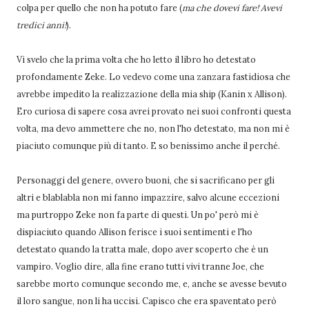
colpa per quello che non ha potuto fare (
ma che dovevi fare! Avevi
tredici anni!
).
Vi svelo che la prima volta che ho letto il libro ho detestato
profondamente Zeke. Lo vedevo come una zanzara fastidiosa che
avrebbe impedito la realizzazione della mia ship (Kanin x Allison).
Ero curiosa di sapere cosa avrei provato nei suoi confronti questa
volta, ma devo ammettere che no, non l'ho detestato, ma non mi è
piaciuto comunque più di tanto. E so benissimo anche il perché.
Personaggi del genere, ovvero buoni, che si sacrificano per gli
altri e blablabla non mi fanno impazzire, salvo alcune eccezioni
ma purtroppo Zeke non fa parte di questi. Un po' però mi è
dispiaciuto quando Allison ferisce i suoi sentimenti e l'ho
detestato quando la tratta male, dopo aver scoperto che è un
vampiro. Voglio dire, alla fine erano tutti vivi tranne Joe, che
sarebbe morto comunque secondo me, e, anche se avesse bevuto
il loro sangue, non li ha uccisi. Capisco che era spaventato però