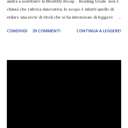
andrà a sostituire la Monthly Recap . Reading Goals non è
chissà che rubrica innovativa; lo scopo è infatti quello di
stilare una serie di titoli che si ha intenzione di leggere
durante il mese e di riepilogare le letture fatte. E' anche
CONDIVIDI
39 COMMENTI
CONTINUA A LEGGERE!
una rubrica per tenere sotto controllo le reading
challenge, perché quest'anno sono veramente decisa a
portarne a termine un bel po'. Non tanto perché cavolo, ho
terminato una sfida, sono Dio!, ma piuttosto perché voglio
spaziare con i generi letterari e non limitarmi al fantasy.
Per farvi un esempio nel 2015 mi sembra di aver letto
troppi libri impegnativi e davvero pochi libri "leggeri", il
che non è sempre un bene. Credo che sia stata la principale
causa per il mio calo di letture. Comunque, ogni mese -
nessun giorno fisso, però - pubblicherò questo post.
Spero che la rubrica sia di vostro gradimento. GENNAIO
TBR+OBIETTIVI Questa è la mia tbr del mese...