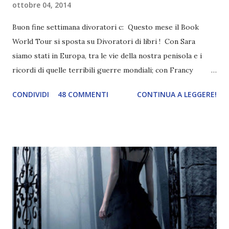
ottobre 04, 2014
Buon fine settimana divoratori c: Questo mese il Book
World Tour si sposta su Divoratori di libri ! Con Sara
siamo stati in Europa, tra le vie della nostra penisola e i
ricordi di quelle terribili guerre mondiali; con Francy
abbiamo esplorato i territori asiatici; con Mel e Mys
CONDIVIDI
48 COMMENTI
CONTINUA A LEGGERE!
abbiamo vagato nella savana. Ora preparate le valigie che si
va in OCEANIA ! Se volete rinfrescarvi la memoria, potete
trovare le regole nel post introduttivo , mentre la classifica
potete trovarla a questo link . Adesso passiamo agli
obiettivi! OBIETTIVI Iniziamo con un obiettivo facile facile:
un libro ambientato in Australia . Mare, mare, mare !
L'Oceania è circondata dal mare! Un libro nel quale il mare è
l'elemento fondamentale. Un libro sulle sirene, un libro con
protagonisti dei surfisti.. un libro importante nella storia
della letteratura australiana, neozelandese, ecc . l'Oceania