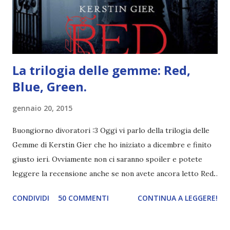
è ricca di natura! Leggete un libro con una cover molto, ...
La trilogia delle gemme: Red,
Blue, Green.
gennaio 20, 2015
Buongiorno divoratori :3 Oggi vi parlo della trilogia delle
Gemme di Kerstin Gier che ho iniziato a dicembre e finito
giusto ieri. Ovviamente non ci saranno spoiler e potete
leggere la recensione anche se non avete ancora letto Red.
Per le trame dei libri cliccate sulle cover :3 Red, Blue e
CONDIVIDI
50 COMMENTI
CONTINUA A LEGGERE!
Green sono state delle letture molto piacevoli ma non
nego il fatto che le mie aspettative sono state un po'