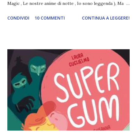
Magic , Le nostre anime di notte , Io sono leggenda ), Ma
ancora una volta ho decido di programmare le mie letture
CONDIVIDI
10 COMMENTI
CONTINUA A LEGGERE!
secondo questo metodo (al riguardo vi lascio un post
scritto da Sparkles from books che spiega benissimo il
motivo e dà consigli molto utili per non farla diventare un
obbligo) . Per la WINTER TBR ho deciso di scegliere libri di
vario genere, (ispirandomi anche alla reading challenge Di
che colore sei? ) . Se c'è una cosa che ho notato
ultimamente è che tendo a scegliere libri impegnativi e
visto che nei prossimi mesi dovrò studiare tantissimo,
sarebbe meglio creare una tbr molto varia. Come sempre,
questa è una lista indicativa per aiutarmi a scegliere la
nuova lettura, non è detto che io debba seguirla per forza,
quindi i miei piani potrebbero cambiare (tra l'altro questo è
il ...