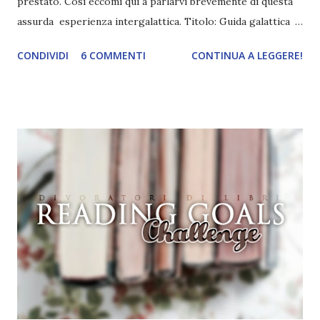
prestato. Così eccomi qui a parlarvi brevemente di questa
assurda esperienza intergalattica. Titolo: Guida galattica
per gli autostoppisti Autore: Douglas Adams Pagine: 238
CONDIVIDI
6 COMMENTI
CONTINUA A LEGGERE!
Editore: Mondadori Anno: 1979 (in patria) Compra su
amazon: cliccami Lontano, nei dimenticati spazi non segnati
nelle carte geografiche dell'estremo limite della Spirale
Ovest della Galassia, c'è un piccolo e insignificante sole
giallo. A orbitare intorno a esso, alla distanza di
centoquarantanove milioni di chilometri, c'è un piccolo,
trascurabilissimo pianeta azzurro-verde, le cui forme di
vita, discendenti dalle scimmie, sono così incredibilmente
primitive che credono ancora che gli orologi da polso
digitali siano un'ottima invenzione... Recensione Questa
sarà un'altra delle mie recensioni chiamate così giusto per
comodità perché è complicato parlare di un cl...