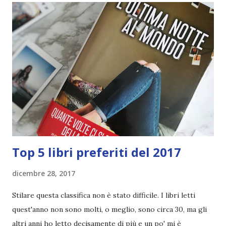
per uscire dalla comfort zone e magari iniziare un tipo di
libro che ci ripromettiamo di leggere da secoli! Seconda
cosa che voglio dirvi è di non preoccuparvi se pensate di
non riuscire a completarli tutti e 100. Ne ho scelti tanti in
modo da avere più scelta. L'importante è, sempre e
comunque, leggere .
Top 5 libri preferiti del 2017
dicembre 28, 2017
Stilare questa classifica non è stato difficile. I libri letti
quest'anno non sono molti, o meglio, sono circa 30, ma gli
altri anni ho letto decisamente di più e un po' mi è