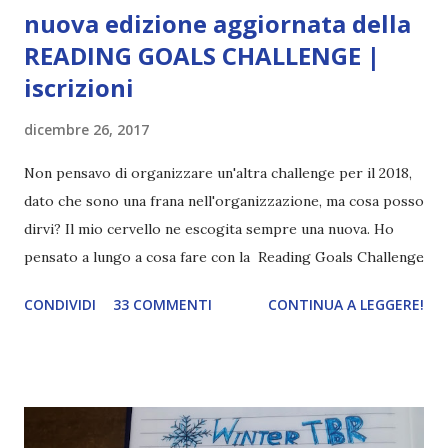
nuova edizione aggiornata della
READING GOALS CHALLENGE |
iscrizioni
dicembre 26, 2017
Non pensavo di organizzare un'altra challenge per il 2018,
dato che sono una frana nell'organizzazione, ma cosa posso
dirvi? Il mio cervello ne escogita sempre una nuova. Ho
pensato a lungo a cosa fare con la Reading Goals Challenge
. Io avrei continuato a prescindere con i miei obiettivi, ma
CONDIVIDI
33 COMMENTI
CONTINUA A LEGGERE!
ho scoperto che anche alcuni di voi avrebbero fatto così,
perciò ho pensato " perché non riprovarci? ". Ho pensato
cosa non ha funzionato (secondo me), ho fatto qualche
modifica ed ora eccomi qui con la Reading Goals Challenge
2.0.