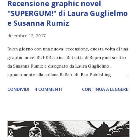
Recensione graphic novel
"SUPERGUM!" di Laura Guglielmo
e Susanna Rumiz
dicembre 12, 2017
Buon giorno con una nuova recensione, questa volta di una
graphic novel SUPER carina. Si tratta di Supergum scritto
da Susanna Rumiz e disegnato da Laura Guglielmo ,
appartenente alla collana BaBao di Bao Publishing
dedicata ai più piccoli. Supergum di Laura Guglielmo e
CONDIVIDI
4 COMMENTI
CONTINUA A LEGGERE!
Susanna Rumiz. Pag. 72, età di lettura: 7+ compralo su
amazon Ma è proprio vero vero che a Pieve San Broccolo
non succede mai niente di interessante? E se è vero vero,
perché c'è perfino un supereroe, in quel paesino?
Benvenuti alla prima avventura di Supergum! Preparatevi a
restare appiccicati alla poltrona! Età di lettura: da 7 anni.