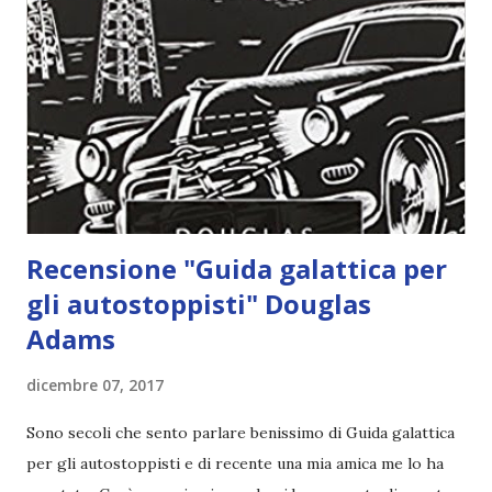
Recensione "SUPERGUM!" di Laura Guglielmo e Susanna
Rumiz Forse sono un po' cresciuta per apprezzare al cento
percento queste avventure, ciononostante a me non
dispiace per niente dedicarmi a libri per più piccoli, specie
quando sono graphic novel, fonte di ispirazione per il
grafico che è in me. Supergum è la storia di Gianluca, ...
Recensione "Guida galattica per
gli autostoppisti" Douglas
Adams
dicembre 07, 2017
Sono secoli che sento parlare benissimo di Guida galattica
per gli autostoppisti e di recente una mia amica me lo ha