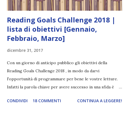
Reading Goals Challenge 2018 |
lista di obiettivi [Gennaio,
Febbraio, Marzo]
dicembre 31, 2017
Con un giorno di anticipo pubblico gli obiettivi della
Reading Goals Challenge 2018 , in modo da darvi
l'opportunità di programmare per bene le vostre letture.
Infatti la parola chiave per avere successo in una sfida è
organizzazione ecco spiegato perché fallisco sempre .
CONDIVIDI
18 COMMENTI
CONTINUA A LEGGERE!
Stampate (o copiate in un foglio word) la lista, accanto
scrivete il titolo del libro che potrebbe completare
l'obiettivo e iniziate a leggere! Ci tengo a sottolineare
però che questa è, sì, una sfida, ma serve principalmente