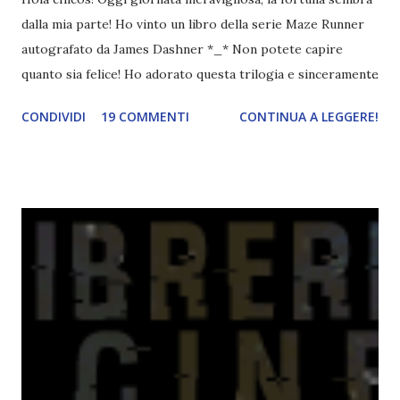
dalla mia parte! Ho vinto un libro della serie Maze Runner
autografato da James Dashner *_* Non potete capire
quanto sia felice! Ho adorato questa trilogia e sinceramente
non credevo che la mia recensione sarebbe piaciuta così
CONDIVIDI
19 COMMENTI
CONTINUA A LEGGERE!
tanto! Oddio, non vedo l'ora che arrivi! Scleri a parte, è
tempo di dare un'occhiata alle novità libresche e
cinematografiche del mese! Cliccate sulle cover per
leggere le trame ^^ Non vedo l'ora di leggere
Magisterium ( 4 novembre )! Non è un mistero che io adori
la Clare e la Black e sicuramente queste due insieme
faranno scintille. Un po' mi preoccupano le varie
somiglianze con Harry Potter, ma alla fine sono sicura che
le autrici riusciranno a sorprendermi! Da brava fan della
serie Shadowhunters, non mi lascerò sfuggire Le cronache
di Magnus Bane ( 11 Novembre ). Tra l'altro Magnus è anche
uno dei miei personaggi preferiti! Ho letto Opal ( 12