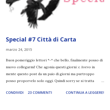
animate in questo libro parlano di guerra, sofferenza e
solitudine, ma anche di speranza, coraggio e nobiltà. La
quinta onda di Rick...
Special #7 Città di Carta
marzo 24, 2015
Buon pomeriggio lettori *-* che bello, finalmente posso di
nuovo collegarmi! Che agonia questi giorni :c Avevo in
mente questo post da un paio di giorni ma purtroppo
posso proporvelo solo oggi. Quindi sorry se si tratta
dell'ennesima volta in cui inciampate in un post del genere
CONDIVIDI
23 COMMENTI
CONTINUA A LEGGERE!
v.v Non ho mai scritto una recensione di Città di carta un
po' perché non ne ho avuto il tempo, un po' perché non ho
così tanto da scrivere. Il libro mi è piaciuto ma ho trovato