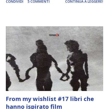
CONDIVIDI
5 COMMENTI
CONTINUA A LEGGERE!
trasposizione cinematografica. E oggi partiamo ovviamente
con La quinta ombra di Rich Yancey !
From my wishlist #17 libri che
hanno ispirato film