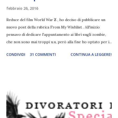
febbraio 26, 2016
Reduce del film World War Z , ho deciso di pubblicare un
nuovo post della rubrica From My Wishlist . All'inizio
pensavo di dedicare l'appuntamento ai libri sugli zombie,
che non sono mai troppi u.u, però alla fine ho optato per i
libri che hanno ispirato film . From my wishlist World War
CONDIVIDI
31 COMMENTI
CONTINUA A LEGGERE!
Z. La guerra degli zombi di Max Brooks 2007, Cooper
Editore Comincia in uno sperduto paesino della Cina. E
subito dilaga in tutto il mondo. La piaga, la peste ambulante,
l'epidemia. La guerra degli zombi. Creature mostruose che
contagiano e fagocitano il nostro pianeta, la nostra casa. I
sopravvissuti sono pochi. Una storia irreale? Il semplice
parto della fantasia di uno scrittore? Forse. Max Brooks,
con l'artificio di una raccolta di interviste "sul campo", dà
vita a un affresco in cui le tante e diverse voci ricreate e