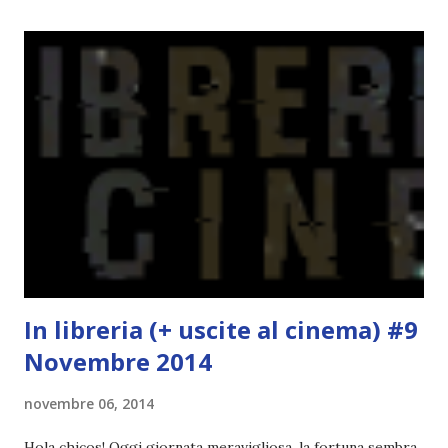
diverse analogie con Cercando Alaska che, avendolo letto
per primo, mi è piaciuto molto di più. Non scoprirò mai se
Città di carta mi sarebbe piaciuto di più se lo avessi letto
prima di Cercando Alaska. #misteridellavita Comunque
sono felice che faranno un film di entrambi i libri e avrei
preferito non aspettare così tanto per Cercando Alaska
sigh . Qualche giorno fa sono stati rilasciati poster e
trailer di Città di carta . Il poster è carino togliendo il
nasone di lui e le sopracciglia di lei ...
In libreria (+ uscite al cinema) #9
Novembre 2014
novembre 06, 2014
Hola chicos! Oggi giornata meravigliosa, la fortuna sembra