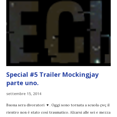
non ho mai scritto una recensione D: ad ogni modo mi
piacerebbe leggere Angelize II - Lucifer in uscita il 22
ottobre . La trama sembra ancora più interessante del
primo volume e l'epilogo mi ha messo ancora più curiosità
*-* Gala Cox. Il mistero dei viaggi nel tempo già in libreria
dal 2 ottobre è un fantasy di una scrittrice italiana. Sono
molto curiosa anche perché non ho mai letto di viaggi nel
tempo anche se ne ho parecchi libri del genere in ...
Special #5 Trailer Mockingjay
parte uno.
settembre 15, 2014
Buona sera divoratori ♥ . Oggi sono tornata a scuola çwç il
rientro non è stato così traumatico. Alzarsi alle sei e mezza