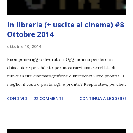
Novembre ) qual...
In libreria (+ uscite al cinema) #8
Ottobre 2014
ottobre 10, 2014
Buon pomeriggio divoratori! Oggi non mi perderò in
chiacchiere perché sto per mostrarvi una carrellata di
nuove uscite cinematografiche e libresche! Siete pronti? O
meglio, il vostro portafogli è pronto? Preparatevi, perché
sono tantissime e quelle che vi sto mostrando non sono
CONDIVIDI
22 COMMENTI
CONTINUA A LEGGERE!
nemmeno tutte ma solo quelle che ritengo più interessanti!
Cliccate sulle cover per le trame :3 IN LIBRERIA Se vi
ricordate, a gennaio\febbraio ho organizzato un gdl per
leggere Angelize . Il libro mi era piaciuto ma pensandoci,