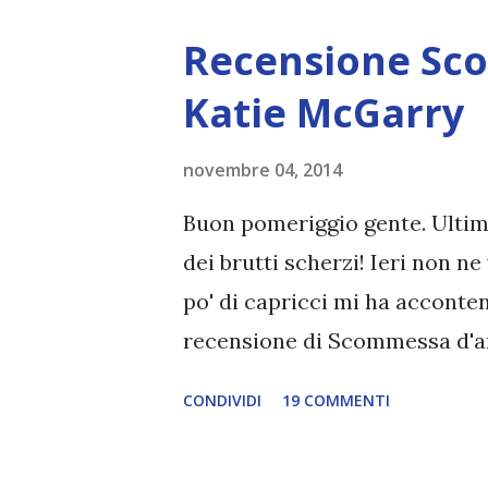
leggere Magisterium ( 4 novem
Recensione Sc
Clare e la Black e sicurament
po' mi preoccupano le varie s
Katie McGarry
sono sicura che le autrici ri
novembre 04, 2014
della serie Shadowhunters, n
Magnus Bane ( 11 Novembre ). 
Buon pomeriggio gente. Ulti
personaggi preferiti! Ho letto 
dei brutti scherzi! Ieri non n
po' di capricci mi ha acconten
recensione di Scommessa d'a
the limits ma che questa volta
CONDIVIDI
19 COMMENTI
Scommessa d'amore (Pushing th
you Autore: Katie McGarry Pag