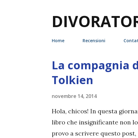
DIVORATORI
Home
Recensioni
Contat
La compagnia del
P
o
Tolkien
s
t
novembre 14, 2014
Hola, chicos! In questa giorna
libro che insignificante non l
provo a scrivere questo post, o