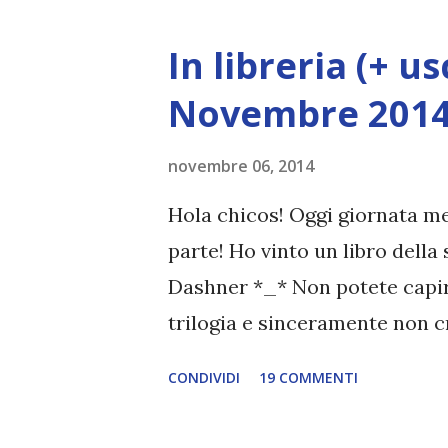
proprio quello che è accaduto
In libreria (+ u
respiro, e tutto ciò che amavo
del mio sedicesimo compleann
Novembre 201
sorellina e il padre che non h
novembre 06, 2014
tardi. Quella notte ho scopert
veramente. Gli zombie mi han
Hola chicos! Oggi giornata me
resta che la vendetta... Per real
parte! Ho vinto un libro dell
Dashner *_* Non potete capir
trilogia e sinceramente non 
piaciuta così tanto! Oddio, non
CONDIVIDI
19 COMMENTI
tempo di dare un'occhiata all
mese! Cliccate sulle cover pe