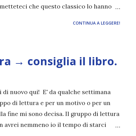
 metteteci che questo classico lo hanno
o tratto dei film e che trovate diecimila
CONTINUA A LEGGERE!
egato il motivo per cui non riesco a
n farò una vera e propria recensione ma
te parere che si disperderà tra i tanti. Per
a → consiglia il libro.
zi, mi sembra piuttosto inutile lasciarvi la
 libro, dato che esistono infinite edizioni
 film de Il signore degli anelli mi sono
 di nuovo qui! E' da qualche settimana
ino cresciuta. Da brava lettrice non potevo
ppo di lettura e per un motivo o per un
babilmente il film mi avrà influenzata un
a fine mi sono decisa. Il gruppo di lettura
te la lett...
n avrei nemmeno io il tempo di starci
cembre e, ancora più probabile, nel