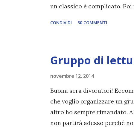
un classico è complicato. Poi
letto cani e gatti, che ne hann
CONDIVIDI
30 COMMENTI
recensioni online ed ecco spi
scriverla xD Ad ogni modo no
giusto un piccolo, insignifican
Gruppo di lettur
gli stessi motivi citati poc'an
trama e inserire i dettagli del
novembre 12, 2014
de La compagnia dell'anello . I
Buona sera divoratori! Eccomi
sempre piaciuti, ci sono pers
che voglio organizzare un gru
non leggere anche i libri. Pro
altro ho sempre rimandato. All
po' ed è stato impossibile duran
non partirà adesso perché no
dietro..ma probabilmente a di