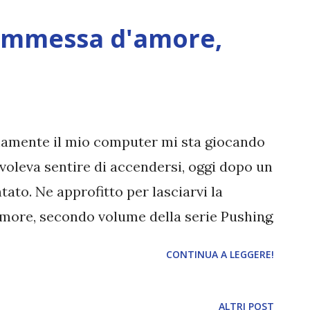
bre )! Non è un mistero che io adori la
ommessa d'amore,
e queste due insieme faranno scintille. Un
omiglianze con Harry Potter, ma alla fine
usciranno a sorprendermi! Da brava fan
on mi lascerò sfuggire Le cronache di
Tra l'altro Magnus è anche uno dei miei
mamente il mio computer mi sta giocando
Opal ( 12 Novembre ) qual...
e voleva sentire di accendersi, oggi dopo un
tato. Ne approfitto per lasciarvi la
more, secondo volume della serie Pushing
 vede protagonisti Beth e Ryan . Titolo:
CONTINUA A LEGGERE!
e limits #2) Titolo originale: Dare to
ine: 464 Anno: 2014 Editore: De Agostini
ALTRI POST