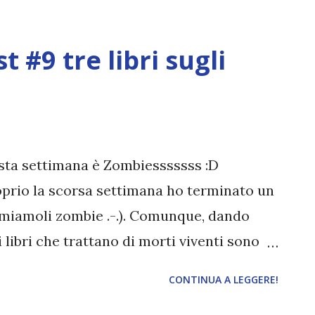
rno : Amazon | iTunes | Feltrinelli |
si sedici anni e due sorelle, Eileen e
 #9 tre libri sugli
re, tranquilla cittadina del Connecticut,
a misteriosa donna comparsa nelle loro
a abbandonate, Miranda. Le Hataway non
he costrette a nascondere la loro natura
le leggi dei Custodi, ai quali devono
uesta settimana è Zombiesssssss :D
 infranto quando era solo...
prio la scorsa settimana ho terminato un
iamiamoli zombie .-.). Comunque, dando
i libri che trattano di morti viventi sono
é zombie non ci separi, Jesse Petersen.
CONTINUA A LEGGERE!
h e David sono una giovane coppia in