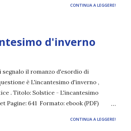
CONTINUA A LEGGERE!
e. Per il momento limitatevi a suggerire i
simo due) a testa. Potete scegliere un
ino un classico o un libro in inglese. La
cantesimo d'inverno
 sondaggio o qualcosa del genere e
i segnalo il romanzo d'esordio di
n questione è L'incantesimo d'inverno ,
ce . Titolo: Solstice - L'incantesimo
nnet Pagine: 641 Formato: ebook (PDF)
ore: Self pubblishing da piattaforma
CONTINUA A LEGGERE!
ebook | Twitter | indirizzo email Acquista