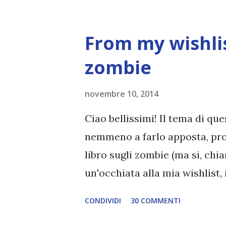
Solstice - L'incantesimo d'inve
Inmondadori | Ibs Emma ha qua
From my wishlist
Constance. Vivono a Saint Clai
insieme alla madre Kate e all
zombie
vite da quando il padre le h
novembre 10, 2014
sono donne normali, ma streg
e i loro poteri per rispettare 
Ciao bellissimi! Il tema di q
obbedienza. Leggi che Emma ha
nemmeno a farlo apposta, pro
libro sugli zombie (ma si, ch
un'occhiata alla mia wishlist, 
più di quanto pensassi! Finch
CONDIVIDI
30 COMMENTI
Conosci Sarah e David … Sara