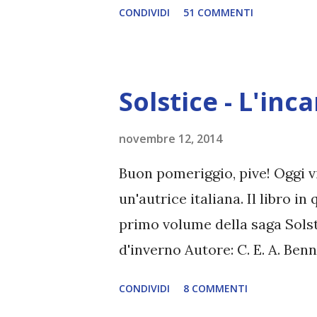
CONDIVIDI
51 COMMENTI
periodo delle vacanze natalizi
titoli, possibilmente uno (mas
libro di qualsiasi genere, pers
Solstice - L'in
prossima settimana aprirò un
sceglieremo insieme il titolo.
novembre 12, 2014
Buon pomeriggio, pive! Oggi v
un'autrice italiana. Il libro i
primo volume della saga Solsti
d'inverno Autore: C. E. A. Be
Prezzo: 3,99€ Anno: 2014 Edit
CONDIVIDI
8 COMMENTI
Narcissus Contatti: sito | Fac