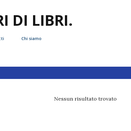
Passa ai contenuti principali
 DI LIBRI.
ti
Chi siamo
hetta
lynette noni
Nessun risultato trovato