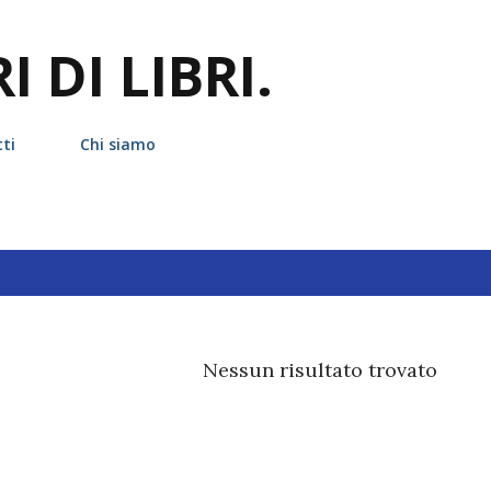
Passa ai contenuti principali
 DI LIBRI.
ti
Chi siamo
hetta
fazi editore
Nessun risultato trovato