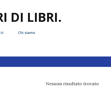
Passa ai contenuti principali
 DI LIBRI.
ti
Chi siamo
hetta
aislinn
Nessun risultato trovato