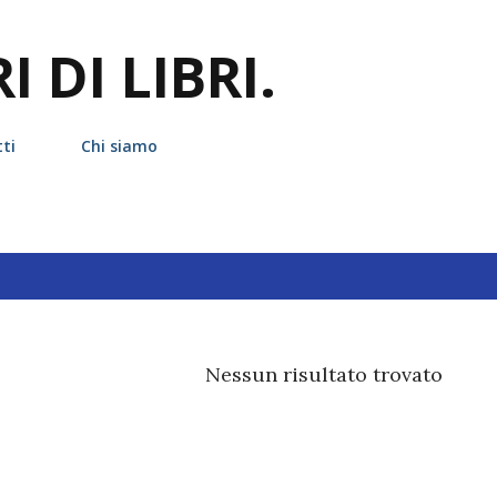
Passa ai contenuti principali
 DI LIBRI.
ti
Chi siamo
hetta
Richard K. Morgan
Nessun risultato trovato