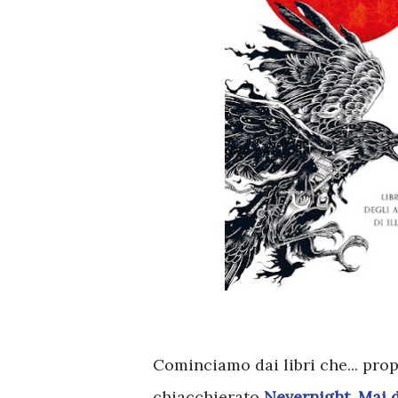
Cominciamo dai libri che... pro
chiacchierato
Nevernight. Mai 