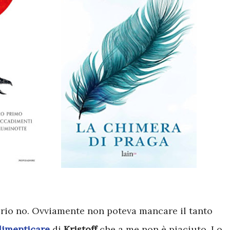
prio no. Ovviamente non poteva mancare il tanto
dimenticare
di
Kristoff
che a me non è piaciuto. Lo