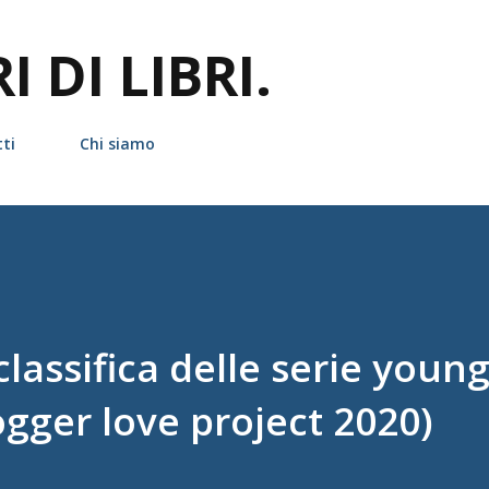
Passa ai contenuti principali
 DI LIBRI.
ti
Chi siamo
 classifica delle serie youn
ogger love project 2020)