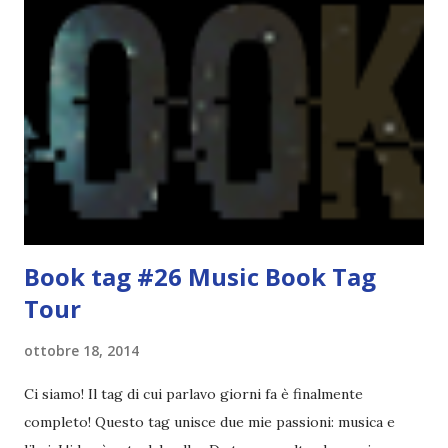
fatto decidere a uno di voi, il mese di febbraio era perfetto.
Dunque qual è questo tema, vi starete chiedendo. Il tema di
febbraio è libri ispirati alle favole! Che ve ne pare? Io avrei
un po' di titoli in wishlist ^^ Non avendo letto nessun libro
ispirato alle favole (D:), tutte voi lasciate solo un titolo e
poi a random ne sceglierò tre! Aggiornerò il post, oppure
potrete trova...
Book tag #26 Music Book Tag
Tour
ottobre 18, 2014
Ci siamo! Il tag di cui parlavo giorni fa è finalmente
completo! Questo tag unisce due mie passioni: musica e