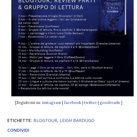
[Seguitemi su:
instagram
|
facebook
|
twitter
|
goodreads
]
ETICHETTE:
BLOGTOUR
LEIGH BARDUGO
CONDIVIDI