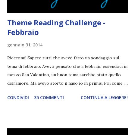
Theme Reading Challenge -
Febbraio
gennaio 31, 2014
Rieccomi! Sapete tutti che avevo fatto un sondaggio sul
tema di febbraio. Avevo pensato che a febbraio essendoci in
mezzo San Valentino, un buon tema sarebbe stato quello
dell'amore. Ma avevo storto il naso io in primis. Poi come
tema era troppo vago. Così avevo deciso di rendere le cose
CONDIVIDI
35 COMMENTI
CONTINUA A LEGGERE!
più difficili e fare decidere a voi lettori tra storie d'amore
da diabete, storie d'amore/odio, storie strappalacrime. Ma,
visto che decido sempre di testa mia, due giorni prima della
fine di gennaio, ho pensato ad un tema interessante. Potevo
farlo benissimo il prossimo mese, però visto che avrei