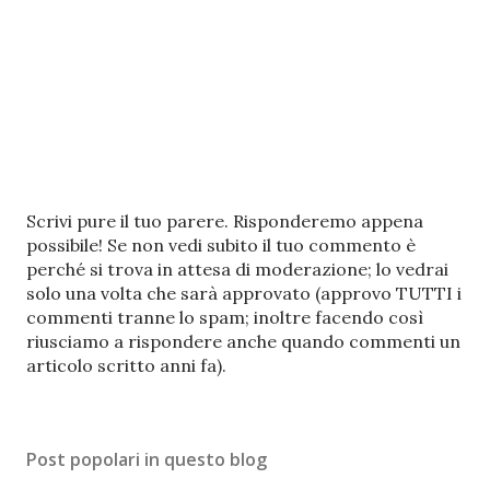
P
Scrivi pure il tuo parere. Risponderemo appena
o
possibile! Se non vedi subito il tuo commento è
s
perché si trova in attesa di moderazione; lo vedrai
t
solo una volta che sarà approvato (approvo TUTTI i
a
commenti tranne lo spam; inoltre facendo così
u
riusciamo a rispondere anche quando commenti un
n
articolo scritto anni fa).
c
o
m
Post popolari in questo blog
m
e