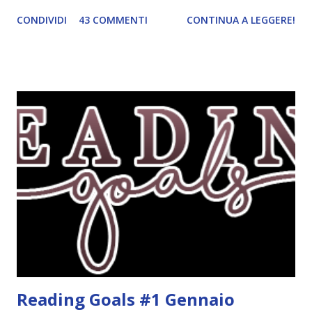
ordinato! Ora finalmente ci sono riuscita! IN LIBRERIA Per
CONDIVIDI
43 COMMENTI
CONTINUA A LEGGERE!
leggere la trama cliccate sulla copertina. Vi ho segnalato
solo alcune delle uscite, quelle che più hanno attirato la mia
attenzione. Phobia - Wulf Dorn \\ 11 settembre. Ho
sentito parlare benissimo di questo autore per quanto
riguarda i suoi romanzi thriller. Per il momento sono
troppo fissata con questo genere ma ho letto pochi libri
thriller e vorrei davvero iniziarne qualcuno. Attraverso il
fuoco - Josephine Angeline \\ 19 settembre. Qualsiasi
libro cita anche soltanto "Salem" deve essere
assolutamente mio. Sono affascinata dalla storia delle
streghe di Salem e se oltre alle streghe aggiungiamo
mondi paralleli e gemelle malefiche, la mia curiosità monta
alle st...
Reading Goals #1 Gennaio