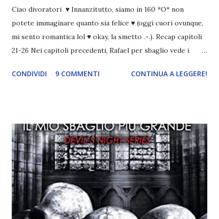
Ciao divoratori ♥ Innanzitutto, siamo in 160 *O* non
potete immaginare quanto sia felice ♥ (oggi cuori ovunque,
mi sento romantica lol ♥ okay, la smetto .-.). Recap capitoli
21-26 Nei capitoli precedenti, Rafael per sbaglio vede i
ricordi di Haniel e i due litigano. In seguito, i mezzi angeli si
CONDIVIDI
9 COMMENTI
CONTINUA A LEGGERE!
incontrano e Hesediel mostra loro come combattere i puri.
Alcuni sono increduli, altri incerti che sia una buona
idea..fatto sta' che si mettono all'opera. Ma è proprio
quando stanno iniziando ad avere dei risultati che spunta un
angelo puro, Elemiah. Ma, a differenza di cosa pensano,
l'angelo non ha intenzione di fare una strage, piuttosto è lì
per avvertili che Mikael non è più "l'angelo puro" che
credono e che potrebbe aver ucciso altri mezzi angeli, tipo
Rafael. A quelle parole, Haniel seguito da altri ibridi, si reca
nell'appartamento, senza risultati. Infine cercano nella
chiesetta. Lì trovano Rafael alle prese con gli angeli puri,