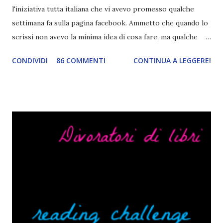
l'iniziativa tutta italiana che vi avevo promesso qualche
settimana fa sulla pagina facebook. Ammetto che quando lo
scrissi non avevo la minima idea di cosa fare, ma qualche
giorno fa ho buttato giù un'idea che mi piace parecchio. <a
CONDIVIDI
86 COMMENTI
CONTINUA A LEGGERE!
href="http://divoratoridilibri.blogspot.com/2016/06/legg
ere-italiano-blogtour-presentazione.html"><img
src="http://i68.tinypic.com/2vmt5lk.png" width="300">
</a> Ok, sorvoliamo sulla mia totale incapacità di scegliere
titoli e passiamo alla spiegazione di questa iniziativa che
sarà piuttosto difficile (per me). Siccome è tipo la terza
volta che provo a scrivere questo post (con scarsi risultati),
farò uno schemino semplice semplice per evitare di
spiegarmi come un libro chiuso (as always). IN COSA
CONSISTE QUESTO BLOGTOUR? E' un'iniziativa dedicata
agli autori italiani, sia pubblicati da editori sia
autopubblicati. Si svolgerà ne...