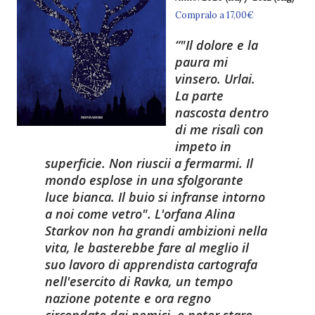
Compralo a 17,00€
"Il dolore e la
paura mi
vinsero. Urlai.
La parte
nascosta dentro
di me risalì con
impeto in
superficie. Non riuscii a fermarmi. Il
mondo esplose in una sfolgorante
luce bianca. Il buio si infranse intorno
a noi come vetro". L'orfana Alina
Starkov non ha grandi ambizioni nella
vita, le basterebbe fare al meglio il
suo lavoro di apprendista cartografa
nell'esercito di Ravka, un tempo
nazione potente e ora regno
circondato dai nemici, e poter stare