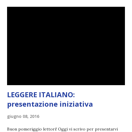
sembrano fatti tutti con lo stampino.. NO, NON
CERCATELI, SONO IMBARAZZANTI!) . Però cavolo, sono
cinque anni e non sono pochi . Il blog è praticamente
l'unica cosa della mia vita che ho continuato con costanza
(più o meno) e non come le tremila cose che inizio per poi
lasciare a metà. Tra l'altro ripenso a circa un anno e mezzo
fa, quando non sapevo più che farmene di D ivoratori di
libri . Quindi pubblicare un post celebrativo era il minimo
che potessi fare. All'inizio non avevo idea che il ...
LEGGERE ITALIANO:
presentazione iniziativa
giugno 08, 2016
Buon pomeriggio lettori! Oggi vi scrivo per presentarvi