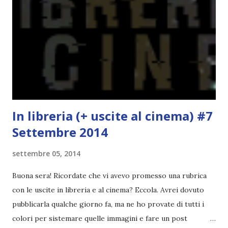
probabilmente lo avrei apprezzato molto di più. Red è
molto introduttivo, nel senso che in trecento pagine non
succede un bel niente. E non ha nemmeno un finale ._.
finisce esattamente nel bel mezzo della storia (anzi, quale
"mezzo" della storia? Questa storia ha praticamente solo
l'inizio!). Stessa cosa con Blue , stessa...
In libreria (+ uscite al cinema) #7
Settembre 2014
settembre 05, 2014
Buona sera! Ricordate che vi avevo promesso una rubrica
con le uscite in libreria e al cinema? Eccola. Avrei dovuto
pubblicarla qualche giorno fa, ma ne ho provate di tutti i
colori per sistemare quelle immagini e fare un post