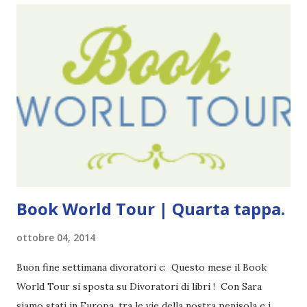
grande (Devil's Night 1#) Autrice : Penelope Douglas
Pagine: 448 Editore: Newton Compton Editori
Pubblicazione: 10 Gennaio 2023 Traduttore: Laura Lancini
Trama: “Si chiama Michael Crist. È il fratello maggiore del
mio ragazzo ed è come quei film dell'orrore che guardi
coprendoti gli occhi. È bellissimo, forte, e assolutamente
terrificante. Non mi vede neppure. Ma io l'ho notato. L'ho
visto, l'ho sentito. Le cose che ha fatto, i misfatti ch...
Book World Tour | Quarta tappa.
ottobre 04, 2014
Buon fine settimana divoratori c: Questo mese il Book
World Tour si sposta su Divoratori di libri ! Con Sara
siamo stati in Europa, tra le vie della nostra penisola e i