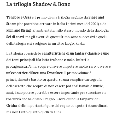
La trilogia Shadow & Bone
Tenebre e Ossa
è il primo di una trilogia, seguito da
Siege and
Storm
(che potrebbe arrivare in Italia i primi mesi del 2021) e da
Ruin and Rising
. E' ambientata nello stesso mondo della duologia
Sei di corvi
, ma gli eventi di quest'ultimo sono successivi a quelli
della trilogia e si svolgono in un altro luogo, Ravka.
La trilogia possiede le
caratteristiche di un fantasy classico e uno
dei temi principali è la lotta tra bene e male.
Infatti la
protagonista, Alina, scopre di avere un potere molto raro, ovvero è
un'evocatrice di luce
, una
Evocaluce
. Il primo volume è
principalmente basato su questo, su una semplice cartografa
dell'esercito che scopre di non essere poi così banale e inutile,
anzi, il suo potere potrebbe essere importante per scacciare via
l'oscurità che ha diviso il regno. Entra quindi a far parte dei
Grisha
, delle importanti figure del regno con poteri straordinari,
ma non tanto quanto quelli di Alina.