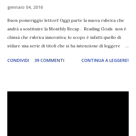
gennaio 04, 2016
Buon pomeriggio lettori! Oggi parte la nuova rubrica che
andrà a sostituire la Monthly Recap . Reading Goals non è
chissà che rubrica innovativa; lo scopo è infatti quello di
stilare una serie di titoli che si ha intenzione di leggere
durante il mese e di riepilogare le letture fatte. E' anche
CONDIVIDI
39 COMMENTI
CONTINUA A LEGGERE!
una rubrica per tenere sotto controllo le reading
challenge, perché quest'anno sono veramente decisa a
portarne a termine un bel po'. Non tanto perché cavolo, ho
terminato una sfida, sono Dio!, ma piuttosto perché voglio
spaziare con i generi letterari e non limitarmi al fantasy.
Per farvi un esempio nel 2015 mi sembra di aver letto
troppi libri impegnativi e davvero pochi libri "leggeri", il
che non è sempre un bene. Credo che sia stata la principale
causa per il mio calo di letture. Comunque, ogni mese -