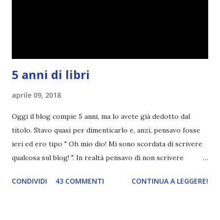
nessun giorno fisso, però - pubblicherò questo post.
Spero che la rubrica sia di vostro gradimento. GENNAIO
TBR+OBIETTIVI Questa è la mia tbr del mese...
5 anni di libri
aprile 09, 2018
Oggi il blog compie 5 anni, ma lo avete già dedotto dal
titolo. Stavo quasi per dimenticarlo e, anzi, pensavo fosse
ieri ed ero tipo " Oh mio dio! Mi sono scordata di scrivere
qualcosa sul blog! ". In realtà pensavo di non scrivere
completamente niente perché i 'blogversary' stanno
CONDIVIDI
43 COMMENTI
CONTINUA A LEGGERE!
diventando un po' come i miei compleanni. Semplicemente
mi scoccia festeggiarli perché tanto ogni anno dico sempre
le solite cose (e in effetti gli ultimi quattro blogversary