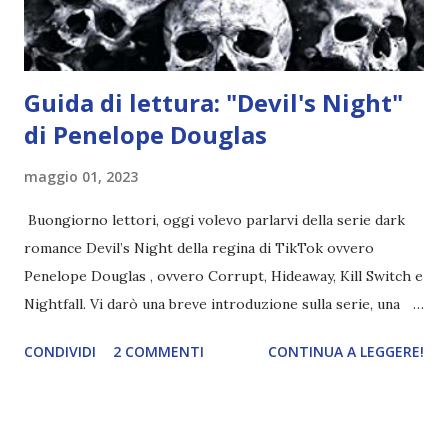
ma questa volta ...
Guida di lettura: "Devil's Night"
di Penelope Douglas
maggio 01, 2023
Buongiorno lettori, oggi volevo parlarvi della serie dark
romance Devil’s Night della regina di TikTok ovvero
Penelope Douglas , ovvero Corrupt, Hideaway, Kill Switch e
Nightfall. Vi darò una breve introduzione sulla serie, una
spiegazione dei personaggi principali e l’ordine di lettura ,
CONDIVIDI
2 COMMENTI
CONTINUA A LEGGERE!
e anche un breve commento sui libri singoli. I libri sono in
ordine di lettura, in modo che sappiate esattamente dove
iniziare, come continuare e soprattutto dove finire con la
storia dei Cavalieri! Titolo: Corrupt - Il mio sbaglio più