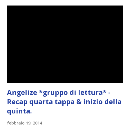
n
t
o
Angelize *gruppo di lettura* -
Recap quarta tappa & inizio della
quinta.
febbraio 19, 2014