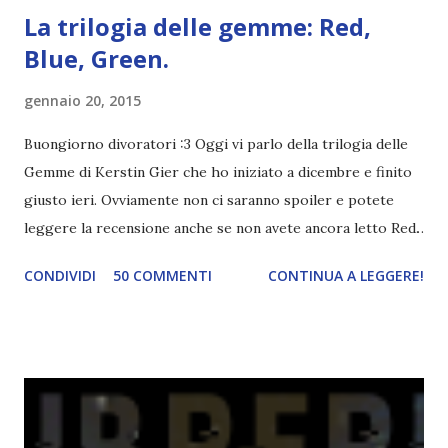
La trilogia delle gemme: Red,
Blue, Green.
gennaio 20, 2015
Buongiorno divoratori :3 Oggi vi parlo della trilogia delle
Gemme di Kerstin Gier che ho iniziato a dicembre e finito
giusto ieri. Ovviamente non ci saranno spoiler e potete
leggere la recensione anche se non avete ancora letto Red.
Per le trame dei libri cliccate sulle cover :3 Red, Blue e
CONDIVIDI
50 COMMENTI
CONTINUA A LEGGERE!
Green sono state delle letture molto piacevoli ma non
nego il fatto che le mie aspettative sono state un po'
deluse. Ho sempre letto recensioni positivissime e su GR il
rating più basso è di tipo quattro stelline o_o. Perciò
potete capire le mie aspettative! Innanzitutto, se la Gier o
la ce avesse deciso di pubblicare la trilogia in un unico libro,