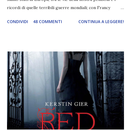
ricordi di quelle terribili guerre mondiali; con Francy
abbiamo esplorato i territori asiatici; con Mel e Mys
CONDIVIDI
48 COMMENTI
CONTINUA A LEGGERE!
abbiamo vagato nella savana. Ora preparate le valigie che si
va in OCEANIA ! Se volete rinfrescarvi la memoria, potete
trovare le regole nel post introduttivo , mentre la classifica
potete trovarla a questo link . Adesso passiamo agli
obiettivi! OBIETTIVI Iniziamo con un obiettivo facile facile:
un libro ambientato in Australia . Mare, mare, mare !
L'Oceania è circondata dal mare! Un libro nel quale il mare è
l'elemento fondamentale. Un libro sulle sirene, un libro con
protagonisti dei surfisti.. un libro importante nella storia
della letteratura australiana, neozelandese, ecc . l'Oceania
è ricca di natura! Leggete un libro con una cover molto, ...