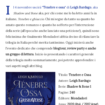
I
l 4 novembre uscirà "
Tenebre e ossa
" di
Leigh Bardugo
, aka
Shadow and Bone
aka, per chi come me lo ha letto anni fa in
italiano,
Tenebre e ghiaccio
. Chi mi segue da tanto sa quanto ho
amato questo romanzo e quanto ho sofferto per l'interruzione
della serie (all'epoca ho anche lanciato una petizione!), quindi sono
felicissima che finalmente Mondadori abbia deciso di rilanciare la
trilogia in Italia perché merita tantissimo. Oggi inizierà anche
l'evento dedicato che comprende
blogtour, review party e anche
un gruppo di lettura
. Inizio io presentando i caratteri generale
della trilogia molto sommariamente, poi potrete approfondire i
vari aspetti sugli altri blog.
Titolo:
Tenebre e Ossa
Autore:
Leigh Bardugo
Serie:
Shadow & Bone 1
Pagine:
240
Editore:
Mondadori
Anno:
2020 (ita) / 2012 (eng)