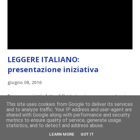
lasciare a metà. Tra l'altro ripenso a circa un anno e mezzo
fa, quando non sapevo più che farmene di D ivoratori di
libri . Quindi pubblicare un post celebrativo era il minimo
che potessi fare. All'inizio non avevo idea che il ...
LEGGERE ITALIANO:
presentazione iniziativa
giugno 08, 2016
Buon pomeriggio lettori! Oggi vi scrivo per presentarvi
This site uses cookies from Google to deliver its services
l'iniziativa tutta italiana che vi avevo promesso qualche
and to analyze traffic. Your IP address and user-agent are
settimana fa sulla pagina facebook. Ammetto che quando lo
shared with Google along with performance and security
metrics to ensure quality of service, generate usage
scrissi non avevo la minima idea di cosa fare, ma qualche
statistics, and to detect and address abuse.
giorno fa ho buttato giù un'idea che mi piace parecchio. <a
LEARN MORE
GOT IT
CONDIVIDI
86 COMMENTI
CONTINUA A LEGGERE!
href="http://divoratoridilibri.blogspot.com/2016/06/legg