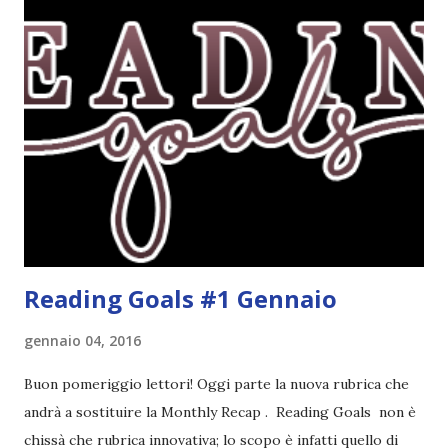
riguarda i suoi romanzi thriller. Per il momento sono
troppo fissata con questo genere ma ho letto pochi libri
thriller e vorrei davvero iniziarne qualcuno. Attraverso il
fuoco - Josephine Angeline \\ 19 settembre. Qualsiasi
libro cita anche soltanto "Salem" deve essere
assolutamente mio. Sono affascinata dalla storia delle
streghe di Salem e se oltre alle streghe aggiungiamo
mondi paralleli e gemelle malefiche, la mia curiosità monta
alle st...
Reading Goals #1 Gennaio
gennaio 04, 2016
Buon pomeriggio lettori! Oggi parte la nuova rubrica che
andrà a sostituire la Monthly Recap . Reading Goals non è
chissà che rubrica innovativa; lo scopo è infatti quello di