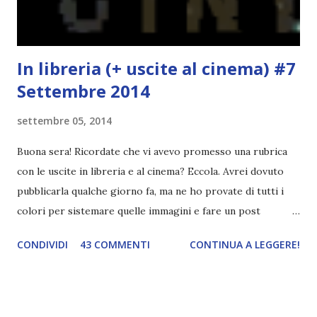
l'inizio!). Stessa cosa con Blue , stessa...
In libreria (+ uscite al cinema) #7
Settembre 2014
settembre 05, 2014
Buona sera! Ricordate che vi avevo promesso una rubrica
con le uscite in libreria e al cinema? Eccola. Avrei dovuto
pubblicarla qualche giorno fa, ma ne ho provate di tutti i
colori per sistemare quelle immagini e fare un post
ordinato! Ora finalmente ci sono riuscita! IN LIBRERIA Per
CONDIVIDI
43 COMMENTI
CONTINUA A LEGGERE!
leggere la trama cliccate sulla copertina. Vi ho segnalato
solo alcune delle uscite, quelle che più hanno attirato la mia
attenzione. Phobia - Wulf Dorn \\ 11 settembre. Ho
sentito parlare benissimo di questo autore per quanto