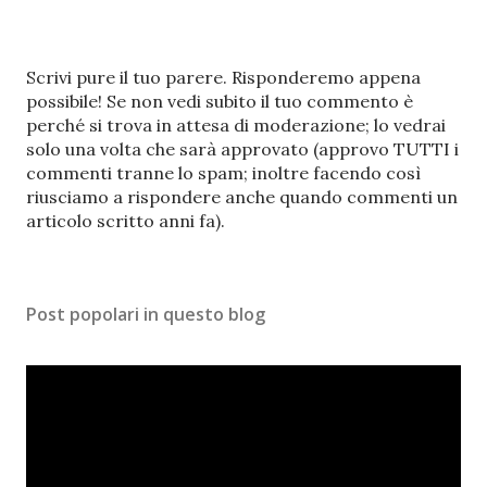
P
Scrivi pure il tuo parere. Risponderemo appena
o
possibile! Se non vedi subito il tuo commento è
s
perché si trova in attesa di moderazione; lo vedrai
t
solo una volta che sarà approvato (approvo TUTTI i
a
commenti tranne lo spam; inoltre facendo così
u
riusciamo a rispondere anche quando commenti un
n
articolo scritto anni fa).
c
o
m
Post popolari in questo blog
m
e
n
t
o