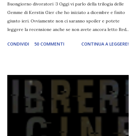
Buongiorno divoratori :3 Oggi vi parlo della trilogia delle
Gemme di Kerstin Gier che ho iniziato a dicembre e finito
giusto ieri. Ovviamente non ci saranno spoiler e potete
leggere la recensione anche se non avete ancora letto Red.
Per le trame dei libri cliccate sulle cover :3 Red, Blue e
CONDIVIDI
50 COMMENTI
CONTINUA A LEGGERE!
Green sono state delle letture molto piacevoli ma non
nego il fatto che le mie aspettative sono state un po'
deluse. Ho sempre letto recensioni positivissime e su GR il
rating più basso è di tipo quattro stelline o_o. Perciò
potete capire le mie aspettative! Innanzitutto, se la Gier o
la ce avesse deciso di pubblicare la trilogia in un unico libro,
probabilmente lo avrei apprezzato molto di più. Red è
molto introduttivo, nel senso che in trecento pagine non
succede un bel niente. E non ha nemmeno un finale ._.
finisce esattamente nel bel mezzo della storia (anzi, quale
"mezzo" della storia? Questa storia ha praticamente solo