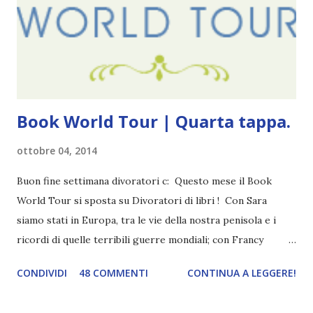
mio ragazzo ed è come quei film dell'orrore che guardi
coprendoti gli occhi. È bellissimo, forte, e assolutamente
terrificante. Non mi vede neppure. Ma io l'ho notato. L'ho
visto, l'ho sentito. Le cose che ha fatto, i misfatti ch...
Book World Tour | Quarta tappa.
ottobre 04, 2014
Buon fine settimana divoratori c: Questo mese il Book
World Tour si sposta su Divoratori di libri ! Con Sara
siamo stati in Europa, tra le vie della nostra penisola e i
ricordi di quelle terribili guerre mondiali; con Francy
abbiamo esplorato i territori asiatici; con Mel e Mys
CONDIVIDI
48 COMMENTI
CONTINUA A LEGGERE!
abbiamo vagato nella savana. Ora preparate le valigie che si
va in OCEANIA ! Se volete rinfrescarvi la memoria, potete