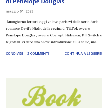
di Penelope Douglas
maggio 01, 2023
Buongiorno lettori, oggi volevo parlarvi della serie dark
romance Devil’s Night della regina di TikTok ovvero
Penelope Douglas , ovvero Corrupt, Hideaway, Kill Switch e
Nightfall. Vi darò una breve introduzione sulla serie, una
spiegazione dei personaggi principali e l’ordine di lettura ,
CONDIVIDI
2 COMMENTI
CONTINUA A LEGGERE!
e anche un breve commento sui libri singoli. I libri sono in
ordine di lettura, in modo che sappiate esattamente dove
iniziare, come continuare e soprattutto dove finire con la
storia dei Cavalieri! Titolo: Corrupt - Il mio sbaglio più
grande (Devil's Night 1#) Autrice : Penelope Douglas
Pagine: 448 Editore: Newton Compton Editori
Pubblicazione: 10 Gennaio 2023 Traduttore: Laura Lancini
Trama: “Si chiama Michael Crist. È il fratello maggiore del