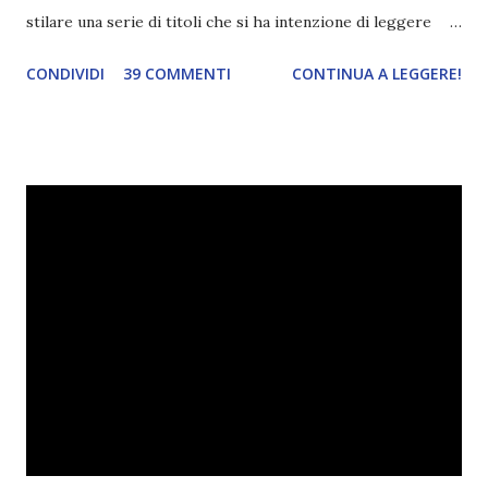
stilare una serie di titoli che si ha intenzione di leggere
durante il mese e di riepilogare le letture fatte. E' anche
CONDIVIDI
39 COMMENTI
CONTINUA A LEGGERE!
una rubrica per tenere sotto controllo le reading
challenge, perché quest'anno sono veramente decisa a
portarne a termine un bel po'. Non tanto perché cavolo, ho
terminato una sfida, sono Dio!, ma piuttosto perché voglio
spaziare con i generi letterari e non limitarmi al fantasy.
Per farvi un esempio nel 2015 mi sembra di aver letto
troppi libri impegnativi e davvero pochi libri "leggeri", il
che non è sempre un bene. Credo che sia stata la principale
causa per il mio calo di letture. Comunque, ogni mese -
nessun giorno fisso, però - pubblicherò questo post.
Spero che la rubrica sia di vostro gradimento. GENNAIO
TBR+OBIETTIVI Questa è la mia tbr del mese...