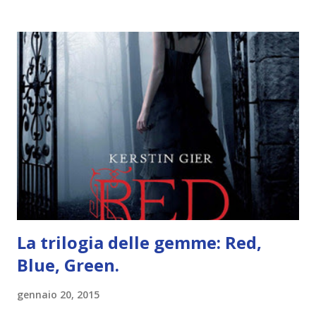
trovare le regole nel post introduttivo , mentre la classifica
potete trovarla a questo link . Adesso passiamo agli
obiettivi! OBIETTIVI Iniziamo con un obiettivo facile facile:
un libro ambientato in Australia . Mare, mare, mare !
L'Oceania è circondata dal mare! Un libro nel quale il mare è
l'elemento fondamentale. Un libro sulle sirene, un libro con
protagonisti dei surfisti.. un libro importante nella storia
della letteratura australiana, neozelandese, ecc . l'Oceania
è ricca di natura! Leggete un libro con una cover molto, ...
La trilogia delle gemme: Red,
Blue, Green.
gennaio 20, 2015