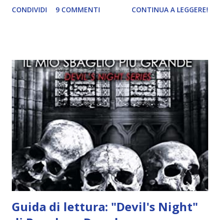
CONDIVIDI
9 COMMENTI
CONTINUA A LEGGERE!
incontrano e Hesediel mostra loro come combattere i puri.
Alcuni sono increduli, altri incerti che sia una buona
idea..fatto sta' che si mettono all'opera. Ma è proprio
quando stanno iniziando ad avere dei risultati che spunta un
angelo puro, Elemiah. Ma, a differenza di cosa pensano,
l'angelo non ha intenzione di fare una strage, piuttosto è lì
per avvertili che Mikael non è più "l'angelo puro" che
credono e che potrebbe aver ucciso altri mezzi angeli, tipo
Rafael. A quelle parole, Haniel seguito da altri ibridi, si reca
nell'appartamento, senza risultati. Infine cercano nella
chiesetta. Lì trovano Rafael alle prese con gli angeli puri,
ma questa volta ...
Guida di lettura: "Devil's Night"