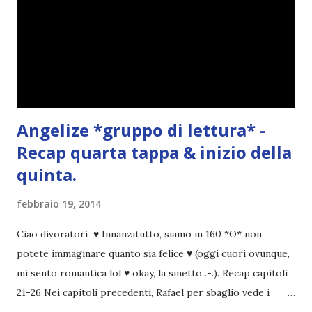
Angelize *gruppo di lettura* -
Recap quarta tappa & inizio della
quinta.
febbraio 19, 2014
Ciao divoratori ♥ Innanzitutto, siamo in 160 *O* non
potete immaginare quanto sia felice ♥ (oggi cuori ovunque,
mi sento romantica lol ♥ okay, la smetto .-.). Recap capitoli
21-26 Nei capitoli precedenti, Rafael per sbaglio vede i
ricordi di Haniel e i due litigano. In seguito, i mezzi angeli si