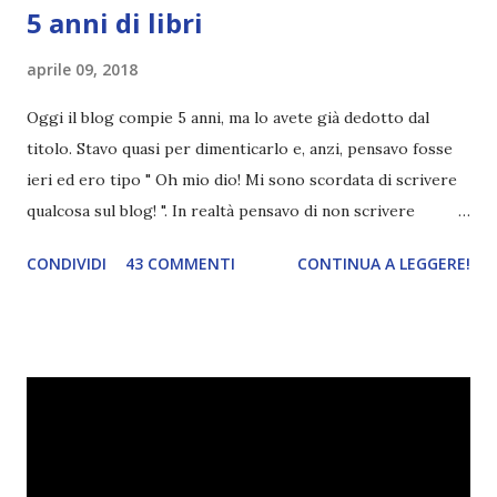
5 anni di libri
aprile 09, 2018
Oggi il blog compie 5 anni, ma lo avete già dedotto dal
titolo. Stavo quasi per dimenticarlo e, anzi, pensavo fosse
ieri ed ero tipo " Oh mio dio! Mi sono scordata di scrivere
qualcosa sul blog! ". In realtà pensavo di non scrivere
completamente niente perché i 'blogversary' stanno
CONDIVIDI
43 COMMENTI
CONTINUA A LEGGERE!
diventando un po' come i miei compleanni. Semplicemente
mi scoccia festeggiarli perché tanto ogni anno dico sempre
le solite cose (e in effetti gli ultimi quattro blogversary
sembrano fatti tutti con lo stampino.. NO, NON
CERCATELI, SONO IMBARAZZANTI!) . Però cavolo, sono
cinque anni e non sono pochi . Il blog è praticamente
l'unica cosa della mia vita che ho continuato con costanza
(più o meno) e non come le tremila cose che inizio per poi