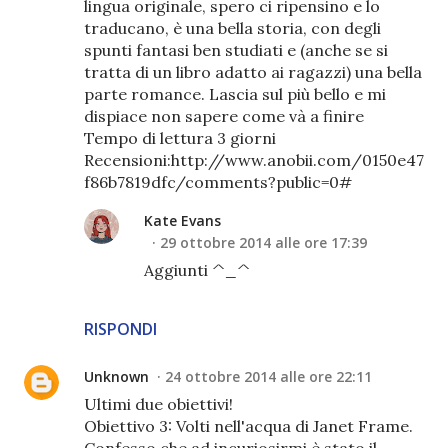
lingua originale, spero ci ripensino e lo
traducano, è una bella storia, con degli
spunti fantasi ben studiati e (anche se si
tratta di un libro adatto ai ragazzi) una bella
parte romance. Lascia sul più bello e mi
dispiace non sapere come và a finire
Tempo di lettura 3 giorni
Recensioni:http://www.anobii.com/0150e47
f86b7819dfc/comments?public=0#
Kate Evans
29 ottobre 2014 alle ore 17:39
Aggiunti ^_^
RISPONDI
Unknown
24 ottobre 2014 alle ore 22:11
Ultimi due obiettivi!
Obiettivo 3: Volti nell'acqua di Janet Frame.
Confesso che ad incuriosirmi è stato il