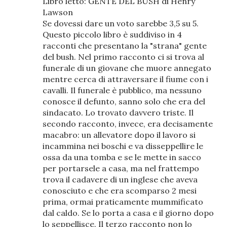
Libro letto: GENTE DEL BUSH di Henry
Lawson
Se dovessi dare un voto sarebbe 3,5 su 5.
Questo piccolo libro è suddiviso in 4
racconti che presentano la "strana" gente
del bush. Nel primo racconto ci si trova al
funerale di un giovane che muore annegato
mentre cerca di attraversare il fiume con i
cavalli. Il funerale è pubblico, ma nessuno
conosce il defunto, sanno solo che era del
sindacato. Lo trovato davvero triste. Il
secondo racconto, invece, era decisamente
macabro: un allevatore dopo il lavoro si
incammina nei boschi e va disseppellire le
ossa da una tomba e se le mette in sacco
per portarsele a casa, ma nel frattempo
trova il cadavere di un inglese che aveva
conosciuto e che era scomparso 2 mesi
prima, ormai praticamente mummificato
dal caldo. Se lo porta a casa e il giorno dopo
lo seppellisce. Il terzo racconto non lo