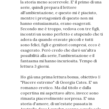
la storia meno scorrevole. E' il primo di una
serie, quindi prepara il lettore
all'ambientazione, e questo mi è piaciuto,
mentre i protagonisti di questo non mi
hanno entusiasmata, erano esagerati.
Secondo me è troppo, vedova con tre figli,
incontri un uomo perfetto e stupendo che ti
adora da quando eravate piccoli e tutti
sono felici, figli e genitori compresi, ecco è
esagerato. Però credo che darò un'altra
possibilità alla serie, l'ambientazione e il
fantasma mi hanno incuriosita. Tempo di
lettura 3 giorni.
Ho già una prima lettura bonus, obiettivo 1:
"Piacere estremo" di Georgia Cates. E' un
romanzo erotico. Ma dal titolo e dalla
copertina mi aspettavo altro, invece sono
rimasta piacevolmente sorpresa. E' una
storia d'amore, di un'estate passata in
Australia dove Laurelyn scappa e vuole solo