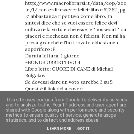
http://www.macrolibrarsi.it/data/cop/zoo
m/l/l-arte-di-essere-felici-libro-62362.jpg
E' abbastanza ripetitivo come libro. In
sintesi dice che se vuoi essere felice devi
coltivare la virtù e che essere "posseduti" da
piaceri e ricchezza non è felicità. Non mi ha
presa granché e l'ho trovato abbastanza
soporifero :P
Durata lettura: 1 giorno
~BONUS OBBIETTIVO 4:
Libro letto: CUORE DI CANE di Michail
Bulgakov
Se dovessi dare un voto sarebbe 3 su 5.
Quest è il link della cover:
http://www.newtoncompton.com/upload/
This site uses cookies from Google to deliver its services
isbnjpg/hires/978-88-541-5268-7.jpg Lo
and to analyze traffic. Your IP address and user-agent are
ammetto quando ho letto nella trama
shared with Google along with performance and security
"Sotto il bisturi di uno scienziato un cane
metrics to ensure quality of service, generate usage
statistics, and to detect and address abuse.
viene trasformato in un uomo." non pensavo
intendesse in modo letterale. E' stato
LEARN MORE
GOT IT