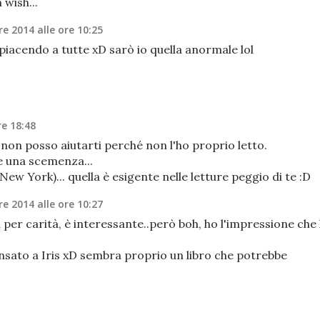
 wish...
e 2014 alle ore 10:25
 piacendo a tutte xD sarò io quella anormale lol
re 18:48
a non posso aiutarti perché non l'ho proprio letto.
e una scemenza...
 New York)... quella è esigente nelle letture peggio di te :D
e 2014 alle ore 10:27
er carità, è interessante..però boh, ho l'impressione che 
nsato a Iris xD sembra proprio un libro che potrebbe