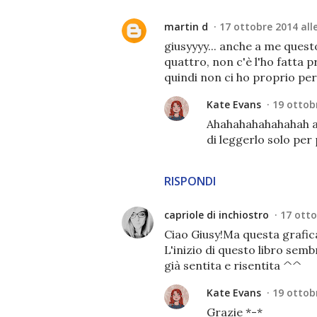
martin d
17 ottobre 2014 alle
giusyyyy... anche a me quest
quattro, non c'è l'ho fatta p
quindi non ci ho proprio per
Kate Evans
19 ottobr
Ahahahahahahahah al
di leggerlo solo per 
RISPONDI
capriole di inchiostro
17 otto
Ciao Giusy!Ma questa grafica
L'inizio di questo libro semb
già sentita e risentita ^^
Kate Evans
19 ottobr
Grazie *-*