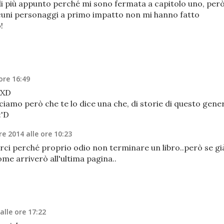
di più appunto perché mi sono fermata a capitolo uno, per
lcuni personaggi a primo impatto non mi hanno fatto
!
ore 16:49
 XD
ciamo però che te lo dice una che, di storie di questo gene
:'D
e 2014 alle ore 10:23
rci perché proprio odio non terminare un libro..però se gi
ome arriverò all'ultima pagina..
alle ore 17:22