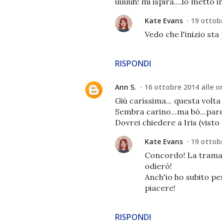
uuuuh! mi ispira....lo metto in
Kate Evans
19 ottobr
Vedo che l'inizio sta
RISPONDI
Ann S.
16 ottobre 2014 alle o
Giù carissima... questa volt
Sembra carino...ma bò...par
Dovrei chiedere a Iris (visto
Kate Evans
19 ottobr
Concordo! La trama p
odierò!
Anch'io ho subito pe
piacere!
RISPONDI