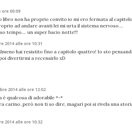
 ore 00:09
o libro non ha proprio convito io mi ero fermata al capitol
roprio ad andare avanti lei mi urta il sistema nervoso....
so tempo.... un super bacio notte!!!
e 2014 alle ore 10:31
meno hai resistito fino a capitolo quattro! Io sto pensan
poi divertirmi a recensirlo xD
bre 2014 alle ore 12:02
 è qualcosa di adorabile *-*
ra carino..però non ti so dire, magari poi si rivela una stori
e 2014 alle ore 10:32