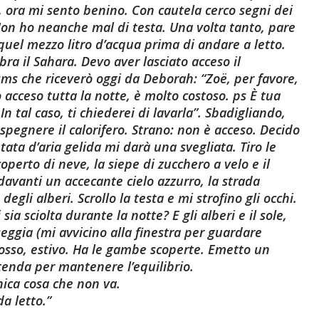
 ora mi sento benino. Con cautela cerco segni dei
on ho neanche mal di testa. Una volta tanto, pare
 quel mezzo litro d’acqua prima di andare a letto.
ra il Sahara. Devo aver lasciato acceso il
sms che riceverò oggi da Deborah: “Zoë, per favore,
 acceso tutta la notte, è molto costoso. ps È tua
n tal caso, ti chiederei di lavarla”. Sbadigliando,
 spegnere il calorifero. Strano: non è acceso. Decido
ntata d’aria gelida mi darà una svegliata. Tiro le
operto di neve, la siepe di zucchero a velo e il
avanti un accecante cielo azzurro, la strada
degli alberi. Scrollo la testa e mi strofino gli occhi.
sia sciolta durante la notte? E gli alberi e il sole,
eggia (mi avvicino alla finestra per guardare
osso, estivo. Ha le gambe scoperte. Emetto un
 tenda per mantenere l’equilibrio.
nica cosa che non va.
a letto.