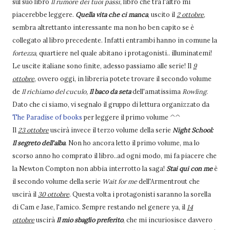
sul suo libro
Il rumore dei tuoi passi
, libro che tra l'altro mi
piacerebbe leggere.
Quella vita che ci manca
, uscito il
2 ottobre
,
sembra altrettanto interessante ma non ho ben capito se è
collegato al libro precedente. Infatti entrambi hanno in comune la
fortezza
, quartiere nel quale abitano i protagonisti.. illuminatemi!
Le uscite italiane sono finite, adesso passiamo alle serie! Il
9
ottobre
, ovvero oggi, in libreria potete trovare il secondo volume
de
Il richiamo del cuculo,
Il baco da seta
dell'amatissima
Rowling
.
Dato che ci siamo, vi segnalo il gruppo di lettura organizzato da
The Paradise of books
per leggere il primo volume ^^
Il
23 ottobre
uscirà invece il terzo volume della serie
Night School:
Il segreto dell'alba
. Non ho ancora letto il primo volume, ma lo
scorso anno ho comprato il libro..ad ogni modo, mi fa piacere che
la Newton Compton non abbia interrotto la saga!
Stai qui con me
è
il secondo volume della serie
Wait for me
dell'Armentrout che
uscirà il
30 ottobre
. Questa volta i protagonisti saranno la sorella
di Cam e Jase, l'amico. Sempre restando nel genere ya, il
14
ottobre
uscirà
Il mio sbaglio preferito
, che mi incuriosisce davvero