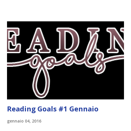
solo alcune delle uscite, quelle che più hanno attirato la mia
attenzione. Phobia - Wulf Dorn \\ 11 settembre. Ho
sentito parlare benissimo di questo autore per quanto
riguarda i suoi romanzi thriller. Per il momento sono
troppo fissata con questo genere ma ho letto pochi libri
thriller e vorrei davvero iniziarne qualcuno. Attraverso il
fuoco - Josephine Angeline \\ 19 settembre. Qualsiasi
libro cita anche soltanto "Salem" deve essere
assolutamente mio. Sono affascinata dalla storia delle
streghe di Salem e se oltre alle streghe aggiungiamo
mondi paralleli e gemelle malefiche, la mia curiosità monta
alle st...
Reading Goals #1 Gennaio
gennaio 04, 2016