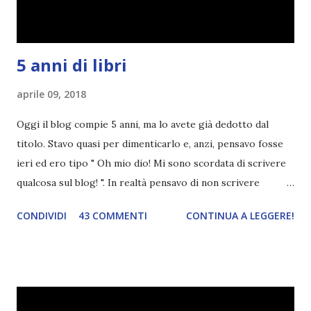
TBR+OBIETTIVI Questa è la mia tbr del mese...
5 anni di libri
aprile 09, 2018
Oggi il blog compie 5 anni, ma lo avete già dedotto dal
titolo. Stavo quasi per dimenticarlo e, anzi, pensavo fosse
ieri ed ero tipo " Oh mio dio! Mi sono scordata di scrivere
qualcosa sul blog! ". In realtà pensavo di non scrivere
completamente niente perché i 'blogversary' stanno
CONDIVIDI
43 COMMENTI
CONTINUA A LEGGERE!
diventando un po' come i miei compleanni. Semplicemente
mi scoccia festeggiarli perché tanto ogni anno dico sempre
le solite cose (e in effetti gli ultimi quattro blogversary
sembrano fatti tutti con lo stampino.. NO, NON
CERCATELI, SONO IMBARAZZANTI!) . Però cavolo, sono