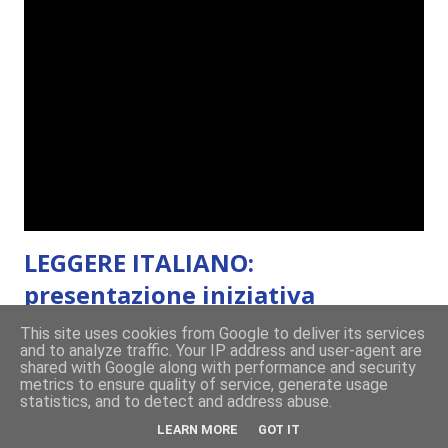
cinque anni e non sono pochi . Il blog è praticamente
l'unica cosa della mia vita che ho continuato con costanza
(più o meno) e non come le tremila cose che inizio per poi
lasciare a metà. Tra l'altro ripenso a circa un anno e mezzo
fa, quando non sapevo più che farmene di D ivoratori di
libri . Quindi pubblicare un post celebrativo era il minimo
che potessi fare. All'inizio non avevo idea che il ...
LEGGERE ITALIANO:
presentazione iniziativa
This site uses cookies from Google to deliver its services
giugno 08, 2016
and to analyze traffic. Your IP address and user-agent are
shared with Google along with performance and security
Buon pomeriggio lettori! Oggi vi scrivo per presentarvi
metrics to ensure quality of service, generate usage
statistics, and to detect and address abuse.
l'iniziativa tutta italiana che vi avevo promesso qualche
LEARN MORE
GOT IT
settimana fa sulla pagina facebook. Ammetto che quando lo