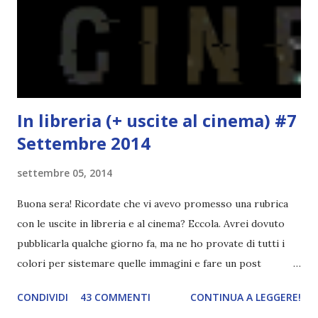
succede un bel niente. E non ha nemmeno un finale ._.
finisce esattamente nel bel mezzo della storia (anzi, quale
"mezzo" della storia? Questa storia ha praticamente solo
l'inizio!). Stessa cosa con Blue , stessa...
In libreria (+ uscite al cinema) #7
Settembre 2014
settembre 05, 2014
Buona sera! Ricordate che vi avevo promesso una rubrica
con le uscite in libreria e al cinema? Eccola. Avrei dovuto
pubblicarla qualche giorno fa, ma ne ho provate di tutti i
colori per sistemare quelle immagini e fare un post
ordinato! Ora finalmente ci sono riuscita! IN LIBRERIA Per
CONDIVIDI
43 COMMENTI
CONTINUA A LEGGERE!
leggere la trama cliccate sulla copertina. Vi ho segnalato