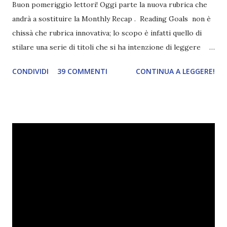
Buon pomeriggio lettori! Oggi parte la nuova rubrica che
andrà a sostituire la Monthly Recap . Reading Goals non è
chissà che rubrica innovativa; lo scopo è infatti quello di
stilare una serie di titoli che si ha intenzione di leggere
durante il mese e di riepilogare le letture fatte. E' anche
CONDIVIDI
39 COMMENTI
CONTINUA A LEGGERE!
una rubrica per tenere sotto controllo le reading
challenge, perché quest'anno sono veramente decisa a
portarne a termine un bel po'. Non tanto perché cavolo, ho
terminato una sfida, sono Dio!, ma piuttosto perché voglio
spaziare con i generi letterari e non limitarmi al fantasy.
Per farvi un esempio nel 2015 mi sembra di aver letto
troppi libri impegnativi e davvero pochi libri "leggeri", il
che non è sempre un bene. Credo che sia stata la principale
causa per il mio calo di letture. Comunque, ogni mese -
nessun giorno fisso, però - pubblicherò questo post.
Spero che la rubrica sia di vostro gradimento. GENNAIO