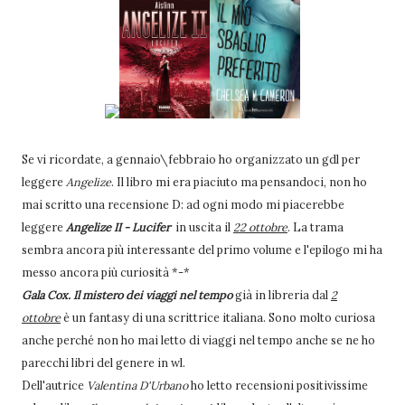
Se vi ricordate, a gennaio\febbraio ho organizzato un gdl per
leggere
Angelize
. Il libro mi era piaciuto ma pensandoci, non ho
mai scritto una recensione D: ad ogni modo mi piacerebbe
leggere
Angelize II - Lucifer
in uscita il
22 ottobre
. La trama
sembra ancora più interessante del primo volume e l'epilogo mi ha
messo ancora più curiosità *-*
Gala Cox. Il mistero dei viaggi nel tempo
già in libreria dal
2
ottobre
è un fantasy di una scrittrice italiana. Sono molto curiosa
anche perché non ho mai letto di viaggi nel tempo anche se ne ho
parecchi libri del genere in wl.
Dell'autrice
Valentina D'Urbano
ho letto recensioni positivissime