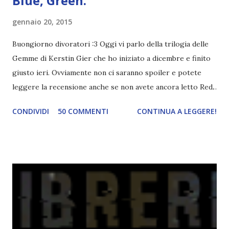
Blue, Green.
gennaio 20, 2015
Buongiorno divoratori :3 Oggi vi parlo della trilogia delle
Gemme di Kerstin Gier che ho iniziato a dicembre e finito
giusto ieri. Ovviamente non ci saranno spoiler e potete
leggere la recensione anche se non avete ancora letto Red.
Per le trame dei libri cliccate sulle cover :3 Red, Blue e
CONDIVIDI
50 COMMENTI
CONTINUA A LEGGERE!
Green sono state delle letture molto piacevoli ma non
nego il fatto che le mie aspettative sono state un po'
deluse. Ho sempre letto recensioni positivissime e su GR il
rating più basso è di tipo quattro stelline o_o. Perciò
potete capire le mie aspettative! Innanzitutto, se la Gier o
la ce avesse deciso di pubblicare la trilogia in un unico libro,
probabilmente lo avrei apprezzato molto di più. Red è
molto introduttivo, nel senso che in trecento pagine non