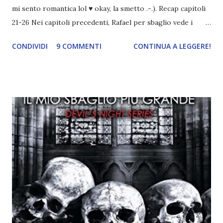
mi sento romantica lol ♥ okay, la smetto .-.). Recap capitoli
21-26 Nei capitoli precedenti, Rafael per sbaglio vede i
ricordi di Haniel e i due litigano. In seguito, i mezzi angeli si
CONDIVIDI
9 COMMENTI
CONTINUA A LEGGERE!
incontrano e Hesediel mostra loro come combattere i puri.
Alcuni sono increduli, altri incerti che sia una buona
idea..fatto sta' che si mettono all'opera. Ma è proprio
quando stanno iniziando ad avere dei risultati che spunta un
angelo puro, Elemiah. Ma, a differenza di cosa pensano,
l'angelo non ha intenzione di fare una strage, piuttosto è lì
per avvertili che Mikael non è più "l'angelo puro" che
credono e che potrebbe aver ucciso altri mezzi angeli, tipo
Rafael. A quelle parole, Haniel seguito da altri ibridi, si reca
nell'appartamento, senza risultati. Infine cercano nella
chiesetta. Lì trovano Rafael alle prese con gli angeli puri,
ma questa volta ...