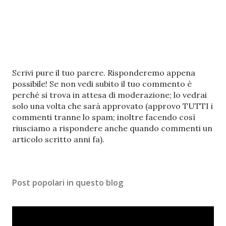
P
Scrivi pure il tuo parere. Risponderemo appena
o
possibile! Se non vedi subito il tuo commento è
s
perché si trova in attesa di moderazione; lo vedrai
t
solo una volta che sarà approvato (approvo TUTTI i
a
commenti tranne lo spam; inoltre facendo così
u
riusciamo a rispondere anche quando commenti un
n
articolo scritto anni fa).
c
o
m
Post popolari in questo blog
m
e
n
t