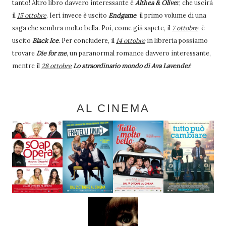
tanto! Altro libro davvero interessante è
Althea & Olive
r, che uscirà
il
15 ottobre
. Ieri invece è uscito
Endgame
, il primo volume di una
saga che sembra molto bella. Poi, come già sapete, il
7 ottobre
, è
uscito
Black Ice
. Per concludere, il
14 ottobre
in libreria possiamo
trovare
Die for me
, un paranormal romance davvero interessante,
mentre il
28 ottobre
Lo straordinario mondo di Ava Lavender
!
AL CINEMA