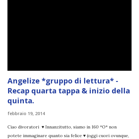
o
Angelize *gruppo di lettura* -
Recap quarta tappa & inizio della
quinta.
febbraio 19, 2014
Ciao divoratori ♥ Innanzitutto, siamo in 160 *O* non
potete immaginare quanto sia felice ♥ (oggi cuori ovunque,