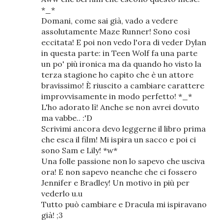
*_*
Domani, come sai già, vado a vedere
assolutamente Maze Runner! Sono così
eccitata! E poi non vedo l'ora di veder Dylan
in questa parte: in Teen Wolf fa una parte
un po' più ironica ma da quando ho visto la
terza stagione ho capito che è un attore
bravissimo! È riuscito a cambiare carattere
improvvisamente in modo perfetto! *_*
L'ho adorato lì! Anche se non avrei dovuto
ma vabbe.. :'D
Scrivimi ancora devo leggerne il libro prima
che esca il film! Mi ispira un sacco e poi ci
sono Sam e Lily! *w*
Una folle passione non lo sapevo che usciva
ora! E non sapevo neanche che ci fossero
Jennifer e Bradley! Un motivo in più per
vederlo u.u
Tutto può cambiare e Dracula mi ispiravano
già! ;3