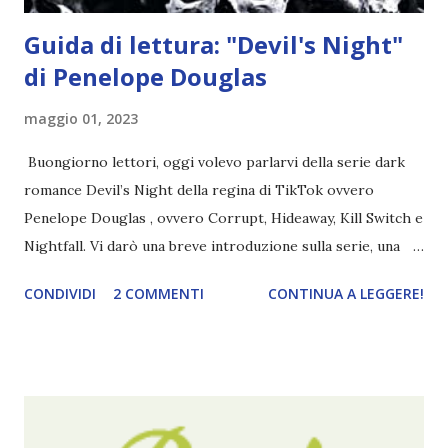
Guida di lettura: "Devil's Night"
di Penelope Douglas
maggio 01, 2023
Buongiorno lettori, oggi volevo parlarvi della serie dark
romance Devil’s Night della regina di TikTok ovvero
Penelope Douglas , ovvero Corrupt, Hideaway, Kill Switch e
Nightfall. Vi darò una breve introduzione sulla serie, una
spiegazione dei personaggi principali e l’ordine di lettura ,
CONDIVIDI
2 COMMENTI
CONTINUA A LEGGERE!
e anche un breve commento sui libri singoli. I libri sono in
ordine di lettura, in modo che sappiate esattamente dove
iniziare, come continuare e soprattutto dove finire con la
storia dei Cavalieri! Titolo: Corrupt - Il mio sbaglio più
grande (Devil's Night 1#) Autrice : Penelope Douglas
Pagine: 448 Editore: Newton Compton Editori