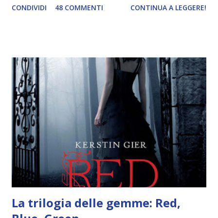
CONDIVIDI
48 COMMENTI
CONTINUA A LEGGERE!
abbiamo vagato nella savana. Ora preparate le valigie che si
va in OCEANIA ! Se volete rinfrescarvi la memoria, potete
trovare le regole nel post introduttivo , mentre la classifica
potete trovarla a questo link . Adesso passiamo agli
obiettivi! OBIETTIVI Iniziamo con un obiettivo facile facile:
un libro ambientato in Australia . Mare, mare, mare !
L'Oceania è circondata dal mare! Un libro nel quale il mare è
l'elemento fondamentale. Un libro sulle sirene, un libro con
protagonisti dei surfisti.. un libro importante nella storia
della letteratura australiana, neozelandese, ecc . l'Oceania
è ricca di natura! Leggete un libro con una cover molto, ...
La trilogia delle gemme: Red,