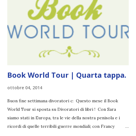
Pubblicazione: 10 Gennaio 2023 Traduttore: Laura Lancini
Trama: “Si chiama Michael Crist. È il fratello maggiore del
mio ragazzo ed è come quei film dell'orrore che guardi
coprendoti gli occhi. È bellissimo, forte, e assolutamente
terrificante. Non mi vede neppure. Ma io l'ho notato. L'ho
visto, l'ho sentito. Le cose che ha fatto, i misfatti ch...
Book World Tour | Quarta tappa.
ottobre 04, 2014
Buon fine settimana divoratori c: Questo mese il Book
World Tour si sposta su Divoratori di libri ! Con Sara
siamo stati in Europa, tra le vie della nostra penisola e i
ricordi di quelle terribili guerre mondiali; con Francy
abbiamo esplorato i territori asiatici; con Mel e Mys