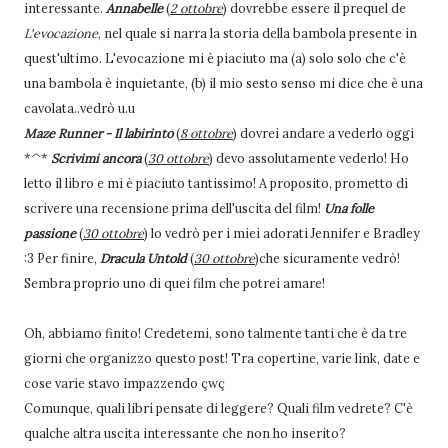
interessante.
Annabelle
(
2 ottobre
) dovrebbe essere il prequel de
L'evocazione
, nel quale si narra la storia della bambola presente in
quest'ultimo. L'evocazione mi è piaciuto ma (a) solo solo che c'è
una bambola è inquietante, (b) il mio sesto senso mi dice che è una
cavolata..vedrò u.u
Maze Runner - Il labirinto
(
8 ottobre
) dovrei andare a vederlo oggi
*^*
Scrivimi ancora
(
30 ottobre
) devo assolutamente vederlo! Ho
letto il libro e mi è piaciuto tantissimo! A proposito, prometto di
scrivere una recensione prima dell'uscita del film!
Una folle
passione
(
30 ottobre
) lo vedrò per i miei adorati Jennifer e Bradley
:3 Per finire,
Dracula Untold
(
30 ottobre
)che sicuramente vedrò!
Sembra proprio uno di quei film che potrei amare!
Oh, abbiamo finito! Credetemi, sono talmente tanti che è da tre
giorni che organizzo questo post! Tra copertine, varie link, date e
cose varie stavo impazzendo çwç
Comunque, quali libri pensate di leggere? Quali film vedrete? C'è
qualche altra uscita interessante che non ho inserito?