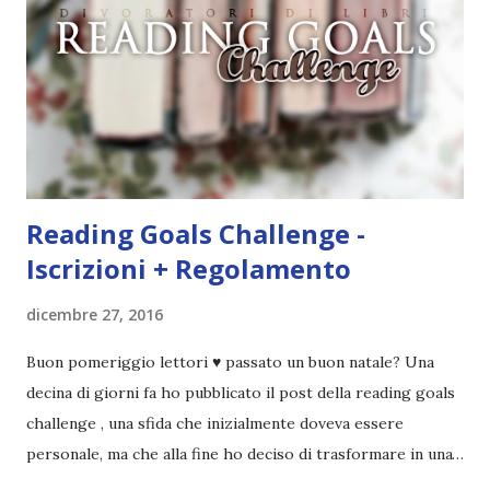
con facilità dalle cover. Ecco perché la mia lista di libri in
lingua da leggere è così lunga. Ah, e se la cover fa cagare di
solito tengo a snobbarlo . Ci sto lavorando su questo
problema. Non leggo sempre la trama o, meglio, lo faccio
solo in parte per godermi di più il lib...
Reading Goals Challenge -
Iscrizioni + Regolamento
dicembre 27, 2016
Buon pomeriggio lettori ♥ passato un buon natale? Una
decina di giorni fa ho pubblicato il post della reading goals
challenge , una sfida che inizialmente doveva essere
personale, ma che alla fine ho deciso di trasformare in una
challenge vera e propria, dato che ci sono state un paio di