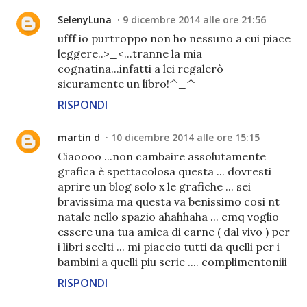
SelenyLuna
9 dicembre 2014 alle ore 21:56
ufff io purtroppo non ho nessuno a cui piace
leggere..>_<...tranne la mia
cognatina...infatti a lei regalerò
sicuramente un libro!^_^
RISPONDI
martin d
10 dicembre 2014 alle ore 15:15
Ciaoooo ...non cambaire assolutamente
grafica è spettacolosa questa ... dovresti
aprire un blog solo x le grafiche ... sei
bravissima ma questa va benissimo cosi nt
natale nello spazio ahahhaha ... cmq voglio
essere una tua amica di carne ( dal vivo ) per
i libri scelti ... mi piaccio tutti da quelli per i
bambini a quelli piu serie .... complimentoniii
RISPONDI