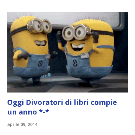
iniziare, come continuare e soprattutto dove finire con la
storia dei Cavalieri! Titolo: Corrupt - Il mio sbaglio più
grande (Devil's Night 1#) Autrice : Penelope Douglas
Pagine: 448 Editore: Newton Compton Editori
Pubblicazione: 10 Gennaio 2023 Traduttore: Laura Lancini
Trama: “Si chiama Michael Crist. È il fratello maggiore del
mio ragazzo ed è come quei film dell'orrore che guardi
coprendoti gli occhi. È bellissimo, forte, e assolutamente
terrificante. Non mi vede neppure. Ma io l'ho notato. L'ho
visto, l'ho sentito. Le cose che ha fatto, i misfatti ch...
Oggi
Divoratori di libri
compie
un anno *-*
aprile 09, 2014