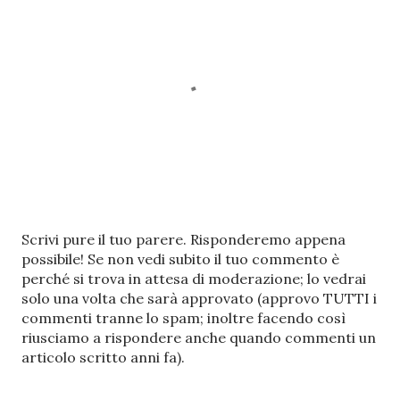
P
Scrivi pure il tuo parere. Risponderemo appena
o
possibile! Se non vedi subito il tuo commento è
s
perché si trova in attesa di moderazione; lo vedrai
t
solo una volta che sarà approvato (approvo TUTTI i
a
commenti tranne lo spam; inoltre facendo così
u
riusciamo a rispondere anche quando commenti un
n
articolo scritto anni fa).
c
o