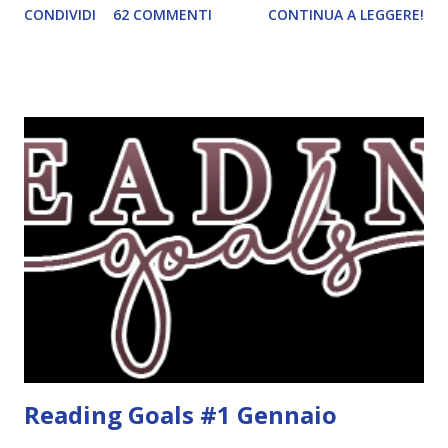
CONDIVIDI
62 COMMENTI
CONTINUA A LEGGERE!
persone interessate. E quindi eccomi qui con il post delle
iscrizioni e con il regolamento! La Reading Goals Challenge
La challenge è molto semplice. Bisogna creare una lista di
obiettivi da portare a termine durante il 2017. E' una
challenge un po' particolare perché ogni libro letto può
ricoprire più di un obiettivo. Riportandovi l'esempio che ho
fatto nell'altro post, se leggo un libro horror sulle sirene
scritto dal mio autore preferito, tecnicamente ho già
completato tre degli obiettivi della mia lista . Non importa
leggere 345.453.312 libri, ma maturare come lettore,
uscendo fuori dalla propria comfort zone. Come
partecipare Per partecipare non dovete fare altro che
crea...
Reading Goals #1 Gennaio