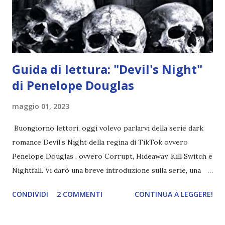
numero di obiettivi? Sara Sara con 131\200 obiettivi (ho
escluso quelli che prevedono la lettu...
Guida di lettura: "Devil's Night"
di Penelope Douglas
maggio 01, 2023
Buongiorno lettori, oggi volevo parlarvi della serie dark
romance Devil’s Night della regina di TikTok ovvero
Penelope Douglas , ovvero Corrupt, Hideaway, Kill Switch e
Nightfall. Vi darò una breve introduzione sulla serie, una
spiegazione dei personaggi principali e l’ordine di lettura ,
CONDIVIDI
2 COMMENTI
CONTINUA A LEGGERE!
e anche un breve commento sui libri singoli. I libri sono in
ordine di lettura, in modo che sappiate esattamente dove