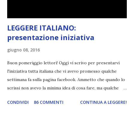
questo mi piacque sin da subito e ancora oggi sono fiera di
questa...
LEGGERE ITALIANO:
presentazione iniziativa
giugno 08, 2016
Buon pomeriggio lettori! Oggi vi scrivo per presentarvi
l'iniziativa tutta italiana che vi avevo promesso qualche
settimana fa sulla pagina facebook. Ammetto che quando lo
scrissi non avevo la minima idea di cosa fare, ma qualche
giorno fa ho buttato giù un'idea che mi piace parecchio. <a
CONDIVIDI
86 COMMENTI
CONTINUA A LEGGERE!
href="http://divoratoridilibri.blogspot.com/2016/06/legg
ere-italiano-blogtour-presentazione.html"><img
src="http://i68.tinypic.com/2vmt5lk.png" width="300">
</a> Ok, sorvoliamo sulla mia totale incapacità di scegliere