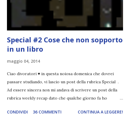
Spero che la rubrica sia di vostro gradimento. GENNAIO
TBR+OBIETTIVI Questa è la mia tbr del mese...
Special #2 Cose che non sopporto
in un libro
maggio 04, 2014
Ciao divoratori ♥ in questa noiosa domenica che dovrei
passare studiando, vi lascio un post della rubrica Special .
Ad essere sincera non mi andava di scrivere un post della
rubrica weekly recap dato che qualche giorno fa ho
pubblicato la monthly recap . Scusate, ma mi scocciava
CONDIVIDI
36 COMMENTI
CONTINUA A LEGGERE!
troppo creare un nuovo banner xD Nella puntata di oggi vi
parlerò di cosa non sopporto in un libro, più nello specifico