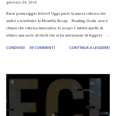
gennaio 04, 2016
Buon pomeriggio lettori! Oggi parte la nuova rubrica che
andrà a sostituire la Monthly Recap . Reading Goals non è
chissà che rubrica innovativa; lo scopo è infatti quello di
stilare una serie di titoli che si ha intenzione di leggere
durante il mese e di riepilogare le letture fatte. E' anche
CONDIVIDI
39 COMMENTI
CONTINUA A LEGGERE!
una rubrica per tenere sotto controllo le reading
challenge, perché quest'anno sono veramente decisa a
portarne a termine un bel po'. Non tanto perché cavolo, ho
terminato una sfida, sono Dio!, ma piuttosto perché voglio
spaziare con i generi letterari e non limitarmi al fantasy.
Per farvi un esempio nel 2015 mi sembra di aver letto
troppi libri impegnativi e davvero pochi libri "leggeri", il
che non è sempre un bene. Credo che sia stata la principale
causa per il mio calo di letture. Comunque, ogni mese -
nessun giorno fisso, però - pubblicherò questo post.