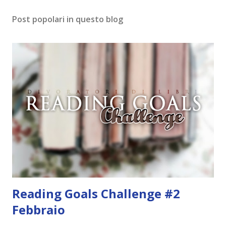
m
Post popolari in questo blog
m
e
n
t
o
Reading Goals Challenge #2
Febbraio