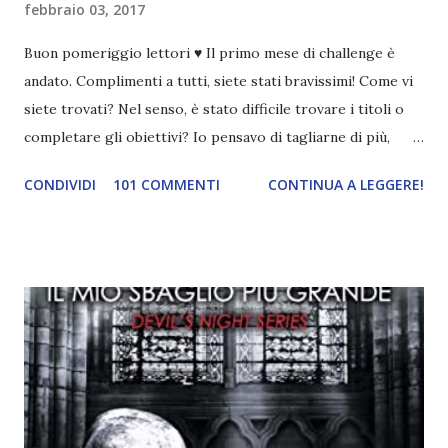
febbraio 03, 2017
Buon pomeriggio lettori ♥ Il primo mese di challenge è
andato. Complimenti a tutti, siete stati bravissimi! Come vi
siete trovati? Nel senso, è stato difficile trovare i titoli o
completare gli obiettivi? Io pensavo di tagliarne di più,
invece per alcuni libri non ne ho tagliato nemmeno uno 😱.
CONDIVIDI
101 COMMENTI
CONTINUA A LEGGERE!
Ad ogni modo ne ho spuntati cinque, più di quanti pensassi,
conoscendo la mia incapacità di organizzazione lol. Un libro
che parli di danza \ Danza con me Un libro illustrato \
Frankenstein Un classico scritto da una donna \
Frankenstein Un libro ambientato in Germania \
Frankenstein Un libro da cui è stato tratto un film \
Frankenstein Il prossimo mese dovrei spuntare più
obiettivi secondo i miei piani di lettura 😂 Adesso facciamo
due calcoli! Chi ha letto il maggior numero di libri? Sara
Sara con ben 24 letture ! Chi ha completato il maggior