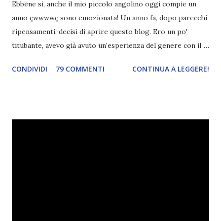
Ebbene si, anche il mio piccolo angolino oggi compie un
anno çwwwwç sono emozionata! Un anno fa, dopo parecchi
ripensamenti, decisi di aprire questo blog. Ero un po'
titubante, avevo già avuto un'esperienza del genere con il
mio primo blog ed ero anche indecisa perché crearne uno
CONDIVIDI
79 COMMENTI
CONTINUA A LEGGERE!
nuovo significava avere pazienza, pazienza e ancora
pazienza. E io, di pazienza, ne ho davvero poca. L'attesa mi
manda fuori di testa. Avevo anche paura di abbandonarlo,
dato che inizio cento cose e non ne finisco nemmeno
mezza. Anche la paura che non mi cagasse nessuno c'è
sempre stata, eh. Eppure alla fine mi decisi. Dovevo
pensare ad un nome originale e che ovviamente non fosse
già stato usato. Le prime parole che mi vennero in mente
furono " Divoratori di libri ". Controllai se fosse già stato
utilizzato e, quando vidi che non esistevano blog con lo
stesso nome, lo creai. Non ho mai avuto altri ripensamenti,