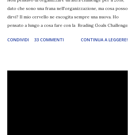
dato che sono una frana nell'organizzazione, ma cosa posso
dirvi? Il mio cervello ne escogita sempre una nuova. Ho
pensato a lungo a cosa fare con la Reading Goals Challenge
. Io avrei continuato a prescindere con i miei obiettivi, ma
CONDIVIDI
33 COMMENTI
CONTINUA A LEGGERE!
ho scoperto che anche alcuni di voi avrebbero fatto così,
perciò ho pensato " perché non riprovarci? ". Ho pensato
cosa non ha funzionato (secondo me), ho fatto qualche
modifica ed ora eccomi qui con la Reading Goals Challenge
2.0.