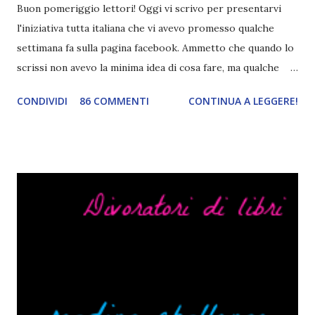
Buon pomeriggio lettori! Oggi vi scrivo per presentarvi
l'iniziativa tutta italiana che vi avevo promesso qualche
settimana fa sulla pagina facebook. Ammetto che quando lo
scrissi non avevo la minima idea di cosa fare, ma qualche
giorno fa ho buttato giù un'idea che mi piace parecchio. <a
CONDIVIDI
86 COMMENTI
CONTINUA A LEGGERE!
href="http://divoratoridilibri.blogspot.com/2016/06/legg
ere-italiano-blogtour-presentazione.html"><img
src="http://i68.tinypic.com/2vmt5lk.png" width="300">
</a> Ok, sorvoliamo sulla mia totale incapacità di scegliere
titoli e passiamo alla spiegazione di questa iniziativa che
sarà piuttosto difficile (per me). Siccome è tipo la terza
volta che provo a scrivere questo post (con scarsi risultati),
farò uno schemino semplice semplice per evitare di
spiegarmi come un libro chiuso (as always). IN COSA
CONSISTE QUESTO BLOGTOUR? E' un'iniziativa dedicata
agli autori italiani, sia pubblicati da editori sia