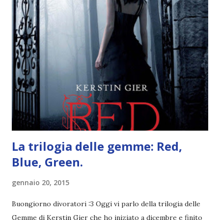
farlo benissimo il prossimo mese, però visto che avrei
fatto decidere a uno di voi, il mese di febbraio era perfetto.
Dunque qual è questo tema, vi starete chiedendo. Il tema di
febbraio è libri ispirati alle favole! Che ve ne pare? Io avrei
un po' di titoli in wishlist ^^ Non avendo letto nessun libro
ispirato alle favole (D:), tutte voi lasciate solo un titolo e
poi a random ne sceglierò tre! Aggiornerò il post, oppure
potrete trova...
La trilogia delle gemme: Red,
Blue, Green.
gennaio 20, 2015
Buongiorno divoratori :3 Oggi vi parlo della trilogia delle
Gemme di Kerstin Gier che ho iniziato a dicembre e finito