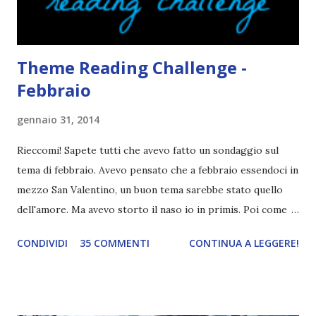
autopubblicati. Si svolgerà ne...
Theme Reading Challenge -
Febbraio
gennaio 31, 2014
Rieccomi! Sapete tutti che avevo fatto un sondaggio sul
tema di febbraio. Avevo pensato che a febbraio essendoci in
mezzo San Valentino, un buon tema sarebbe stato quello
dell'amore. Ma avevo storto il naso io in primis. Poi come
tema era troppo vago. Così avevo deciso di rendere le cose
CONDIVIDI
35 COMMENTI
CONTINUA A LEGGERE!
più difficili e fare decidere a voi lettori tra storie d'amore
da diabete, storie d'amore/odio, storie strappalacrime. Ma,
visto che decido sempre di testa mia, due giorni prima della
fine di gennaio, ho pensato ad un tema interessante. Potevo