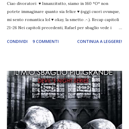
Ciao divoratori ♥ Innanzitutto, siamo in 160 *O* non
potete immaginare quanto sia felice ♥ (oggi cuori ovunque,
mi sento romantica lol ♥ okay, la smetto .-.). Recap capitoli
21-26 Nei capitoli precedenti, Rafael per sbaglio vede i
ricordi di Haniel e i due litigano. In seguito, i mezzi angeli si
CONDIVIDI
9 COMMENTI
CONTINUA A LEGGERE!
incontrano e Hesediel mostra loro come combattere i puri.
Alcuni sono increduli, altri incerti che sia una buona
idea..fatto sta' che si mettono all'opera. Ma è proprio
quando stanno iniziando ad avere dei risultati che spunta un
angelo puro, Elemiah. Ma, a differenza di cosa pensano,
l'angelo non ha intenzione di fare una strage, piuttosto è lì
per avvertili che Mikael non è più "l'angelo puro" che
credono e che potrebbe aver ucciso altri mezzi angeli, tipo
Rafael. A quelle parole, Haniel seguito da altri ibridi, si reca
nell'appartamento, senza risultati. Infine cercano nella
chiesetta. Lì trovano Rafael alle prese con gli angeli puri,