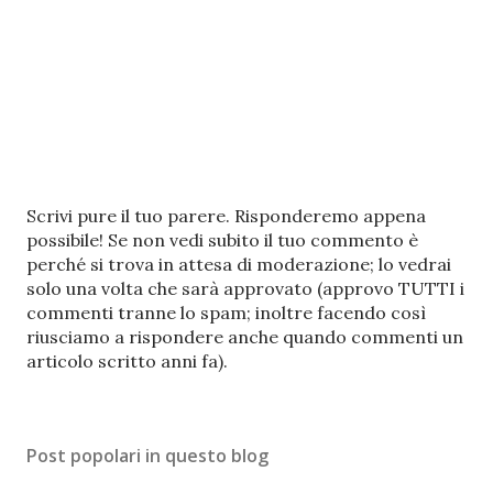
P
Scrivi pure il tuo parere. Risponderemo appena
o
possibile! Se non vedi subito il tuo commento è
s
perché si trova in attesa di moderazione; lo vedrai
t
solo una volta che sarà approvato (approvo TUTTI i
a
commenti tranne lo spam; inoltre facendo così
u
riusciamo a rispondere anche quando commenti un
n
articolo scritto anni fa).
c
o
m
Post popolari in questo blog
m
e