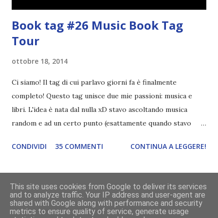
Book tag #26 Music Book Tag
Tour
ottobre 18, 2014
Ci siamo! Il tag di cui parlavo giorni fa è finalmente
completo! Questo tag unisce due mie passioni: musica e
libri. L'idea è nata dal nulla xD stavo ascoltando musica
random e ad un certo punto (esattamente quando stavo
ascoltando Let me love you) mi è venuta in mente
CONDIVIDI
35 COMMENTI
CONTINUA A LEGGERE!
quest'idea. Lo scopo del tag è di associare ad ogni canzone
un libro, un personaggio o un autore. E' diviso in tre parti:
- canzoni base, che sono quelle che ho scelto io; - canzoni
This site uses cookies from Google to deliver its services
preferite, sono quelle che sceglierete voi; - canzoni bonus,
and to analyze traffic. Your IP address and user-agent are
Powered by Blogger
shared with Google along with performance and security
che sono quelle che decidiamo di non fare ma che qualcun
metrics to ensure quality of service, generate usage