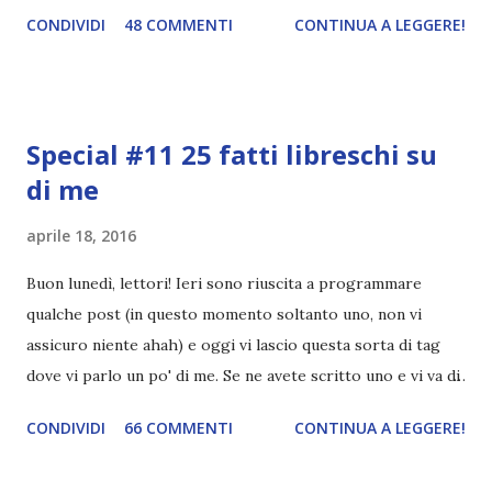
abbiamo esplorato i territori asiatici; con Mel e Mys
CONDIVIDI
48 COMMENTI
CONTINUA A LEGGERE!
abbiamo vagato nella savana. Ora preparate le valigie che si
va in OCEANIA ! Se volete rinfrescarvi la memoria, potete
trovare le regole nel post introduttivo , mentre la classifica
potete trovarla a questo link . Adesso passiamo agli
Special #11 25 fatti libreschi su
obiettivi! OBIETTIVI Iniziamo con un obiettivo facile facile:
di me
un libro ambientato in Australia . Mare, mare, mare !
L'Oceania è circondata dal mare! Un libro nel quale il mare è
aprile 18, 2016
l'elemento fondamentale. Un libro sulle sirene, un libro con
protagonisti dei surfisti.. un libro importante nella storia
Buon lunedì, lettori! Ieri sono riuscita a programmare
della letteratura australiana, neozelandese, ecc . l'Oceania
qualche post (in questo momento soltanto uno, non vi
è ricca di natura! Leggete un libro con una cover molto, ...
assicuro niente ahah) e oggi vi lascio questa sorta di tag
dove vi parlo un po' di me. Se ne avete scritto uno e vi va di
condividerlo, sentitevi liberi di lasciare il link nei commenti,
CONDIVIDI
66 COMMENTI
CONTINUA A LEGGERE!
mi piacerebbe tanto leggerlo c: 25 FATTI LIBRESCHI SU DI
ME Quando leggo un libro rilegato solitamente tolgo la