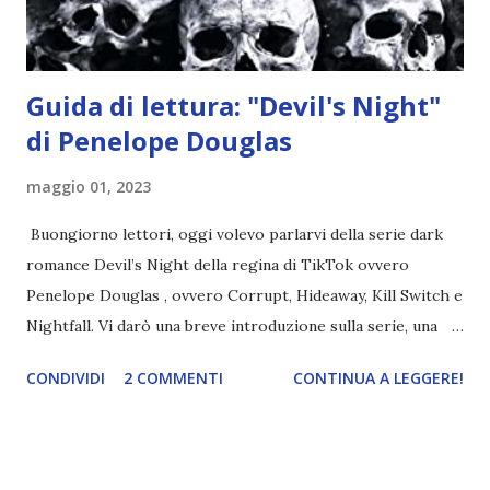
ma questa volta ...
Guida di lettura: "Devil's Night"
di Penelope Douglas
maggio 01, 2023
Buongiorno lettori, oggi volevo parlarvi della serie dark
romance Devil’s Night della regina di TikTok ovvero
Penelope Douglas , ovvero Corrupt, Hideaway, Kill Switch e
Nightfall. Vi darò una breve introduzione sulla serie, una
spiegazione dei personaggi principali e l’ordine di lettura ,
CONDIVIDI
2 COMMENTI
CONTINUA A LEGGERE!
e anche un breve commento sui libri singoli. I libri sono in
ordine di lettura, in modo che sappiate esattamente dove
iniziare, come continuare e soprattutto dove finire con la
storia dei Cavalieri! Titolo: Corrupt - Il mio sbaglio più