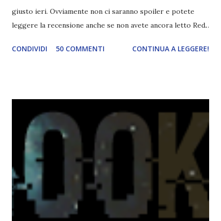
giusto ieri. Ovviamente non ci saranno spoiler e potete
leggere la recensione anche se non avete ancora letto Red.
Per le trame dei libri cliccate sulle cover :3 Red, Blue e
CONDIVIDI
50 COMMENTI
CONTINUA A LEGGERE!
Green sono state delle letture molto piacevoli ma non
nego il fatto che le mie aspettative sono state un po'
deluse. Ho sempre letto recensioni positivissime e su GR il
rating più basso è di tipo quattro stelline o_o. Perciò
potete capire le mie aspettative! Innanzitutto, se la Gier o
la ce avesse deciso di pubblicare la trilogia in un unico libro,
probabilmente lo avrei apprezzato molto di più. Red è
molto introduttivo, nel senso che in trecento pagine non
succede un bel niente. E non ha nemmeno un finale ._.
finisce esattamente nel bel mezzo della storia (anzi, quale
"mezzo" della storia? Questa storia ha praticamente solo
l'inizio!). Stessa cosa con Blue , stessa...