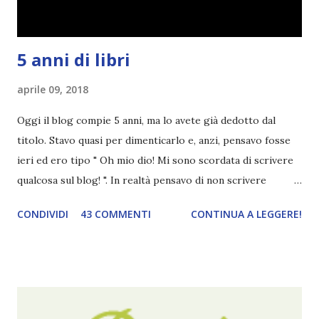
5 anni di libri
aprile 09, 2018
Oggi il blog compie 5 anni, ma lo avete già dedotto dal
titolo. Stavo quasi per dimenticarlo e, anzi, pensavo fosse
ieri ed ero tipo " Oh mio dio! Mi sono scordata di scrivere
qualcosa sul blog! ". In realtà pensavo di non scrivere
completamente niente perché i 'blogversary' stanno
CONDIVIDI
43 COMMENTI
CONTINUA A LEGGERE!
diventando un po' come i miei compleanni. Semplicemente
mi scoccia festeggiarli perché tanto ogni anno dico sempre
le solite cose (e in effetti gli ultimi quattro blogversary
sembrano fatti tutti con lo stampino.. NO, NON
CERCATELI, SONO IMBARAZZANTI!) . Però cavolo, sono