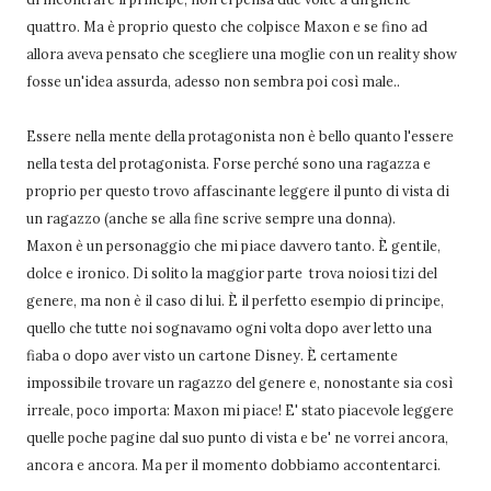
quattro. Ma è proprio questo che colpisce Maxon e se fino ad
allora aveva pensato che scegliere una moglie con un reality show
fosse un'idea assurda, adesso non sembra poi così male..
Essere nella mente della protagonista non è bello quanto l'essere
nella testa del protagonista. Forse perché sono una ragazza e
proprio per questo trovo affascinante leggere il punto di vista di
un ragazzo (anche se alla fine scrive sempre una donna).
Maxon è un personaggio che mi piace davvero tanto. È gentile,
dolce e ironico. Di solito la maggior parte trova noiosi tizi del
genere, ma non è il caso di lui. È il perfetto esempio di principe,
quello che tutte noi sognavamo ogni volta dopo aver letto una
fiaba o dopo aver visto un cartone Disney. È certamente
impossibile trovare un ragazzo del genere e, nonostante sia così
irreale, poco importa: Maxon mi piace! E' stato piacevole leggere
quelle poche pagine dal suo punto di vista e be' ne vorrei ancora,
ancora e ancora. Ma per il momento dobbiamo accontentarci.