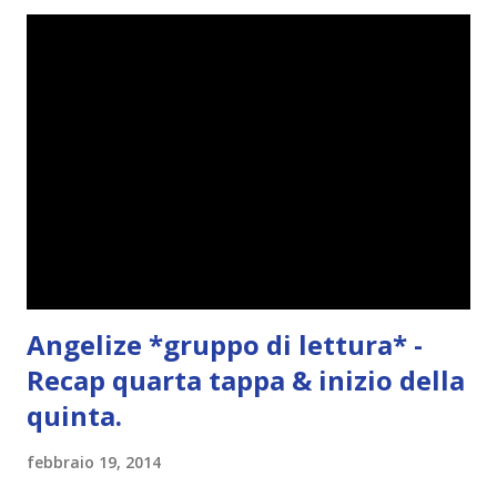
n
t
o
Angelize *gruppo di lettura* -
Recap quarta tappa & inizio della
quinta.
febbraio 19, 2014