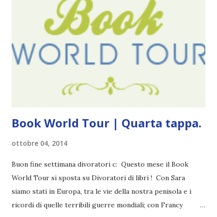
cinque anni e non sono pochi . Il blog è praticamente
l'unica cosa della mia vita che ho continuato con costanza
(più o meno) e non come le tremila cose che inizio per poi
lasciare a metà. Tra l'altro ripenso a circa un anno e mezzo
fa, quando non sapevo più che farmene di D ivoratori di
libri . Quindi pubblicare un post celebrativo era il minimo
che potessi fare. All'inizio non avevo idea che il ...
Book World Tour | Quarta tappa.
ottobre 04, 2014
Buon fine settimana divoratori c: Questo mese il Book
World Tour si sposta su Divoratori di libri ! Con Sara
siamo stati in Europa, tra le vie della nostra penisola e i
ricordi di quelle terribili guerre mondiali; con Francy