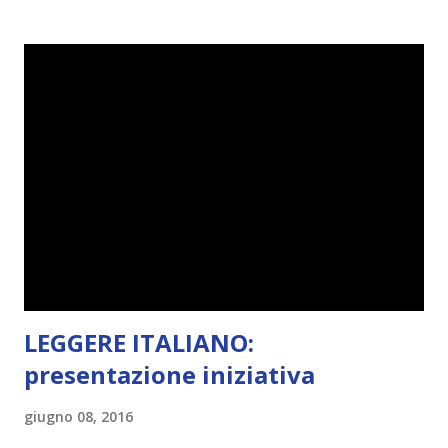
cover perché non voglio si rovini Non mi faccio problemi a
sottolineare un libro con la matita ( a volte mi capita anche
di commentare certi passaggi con le faccine ahaha), però se
per sbaglio si piega un angolo o qualcuno lo evidenziasse
piangerei e mi salirebbe il nazismo. Mi lascio convincere
con facilità dalle cover. Ecco perché la mia lista di libri in
lingua da leggere è così lunga. Ah, e se la cover fa cagare di
solito tengo a snobbarlo . Ci sto lavorando su questo
problema. Non leggo sempre la trama o, meglio, lo faccio
solo in parte per godermi di più il lib...
LEGGERE ITALIANO:
presentazione iniziativa
giugno 08, 2016