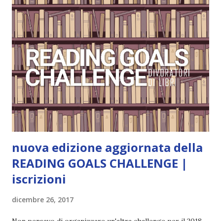
grande (Devil's Night 1#) Autrice : Penelope Douglas
Pagine: 448 Editore: Newton Compton Editori
Pubblicazione: 10 Gennaio 2023 Traduttore: Laura Lancini
Trama: “Si chiama Michael Crist. È il fratello maggiore del
mio ragazzo ed è come quei film dell'orrore che guardi
coprendoti gli occhi. È bellissimo, forte, e assolutamente
terrificante. Non mi vede neppure. Ma io l'ho notato. L'ho
visto, l'ho sentito. Le cose che ha fatto, i misfatti ch...
nuova edizione aggiornata della
READING GOALS CHALLENGE |
iscrizioni
dicembre 26, 2017
Non pensavo di organizzare un'altra challenge per il 2018,